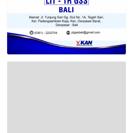
REDAKSI
KARIR
DISCLAIMER
Wahana
News
Regional
WN
SUMUT
WN
JAKARTA
WN
JABAR