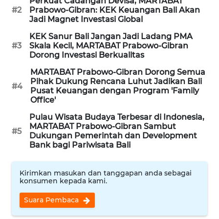
Perkuat Cadangan Devisa, MARTABAT
ID
#2
Prabowo-Gibran: KEK Keuangan Bali Akan
Jadi Magnet Investasi Global
MAWAKA
KEK Sanur Bali Jangan Jadi Ladang PMA
ID
#3
Skala Kecil, MARTABAT Prabowo-Gibran
Dorong Investasi Berkualitas
MARTABAT
MARTABAT Prabowo-Gibran Dorong Semua
NET
Pihak Dukung Rencana Luhut Jadikan Bali
#4
Pusat Keuangan dengan Program 'Family
Office'
PLN
WATCH
Pulau Wisata Budaya Terbesar di Indonesia,
MARTABAT Prabowo-Gibran Sambut
#5
Dukungan Pemerintah dan Development
MKLI
Bank bagi Pariwisata Bali
LPKKI
Kirimkan masukan dan tanggapan anda sebagai
konsumen kepada kami.
LKKI
Suara Pembaca
KOPEKLIN