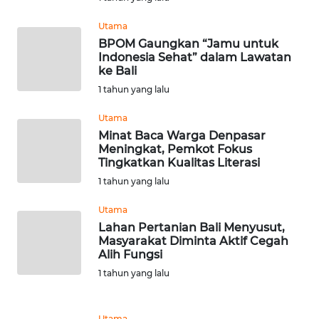
WN
Utama
PRIANGAN
BPOM Gaungkan “Jamu untuk
TIMUR
Indonesia Sehat” dalam Lawatan
ke Bali
1 tahun yang lalu
WN
SEMARANG
Utama
Minat Baca Warga Denpasar
WN
Meningkat, Pemkot Fokus
SOLO
Tingkatkan Kualitas Literasi
1 tahun yang lalu
WN
Utama
BOROBUDUR
Lahan Pertanian Bali Menyusut,
Masyarakat Diminta Aktif Cegah
WN
Alih Fungsi
MADURA
1 tahun yang lalu
WN
Utama