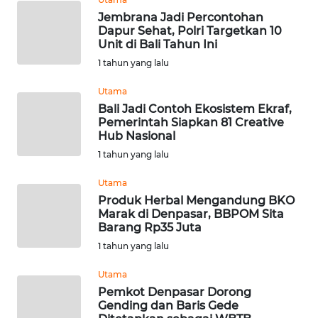
SURABAYA
Jembrana Jadi Percontohan
Dapur Sehat, Polri Targetkan 10
WN
Unit di Bali Tahun Ini
NATUNA
1 tahun yang lalu
WN
Utama
BINTAN
Bali Jadi Contoh Ekosistem Ekraf,
Pemerintah Siapkan 81 Creative
Hub Nasional
WN
1 tahun yang lalu
MANDALIKA
Utama
WN
Produk Herbal Mengandung BKO
LIKUPANG
Marak di Denpasar, BBPOM Sita
Barang Rp35 Juta
1 tahun yang lalu
WN
LABUANBAJO
Utama
Pemkot Denpasar Dorong
WN
Gending dan Baris Gede
BORNEO