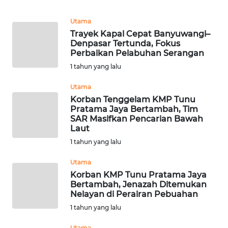
WN
TAPANULI
Utama
TENGAH
Trayek Kapal Cepat Banyuwangi–
Denpasar Tertunda, Fokus
Perbaikan Pelabuhan Serangan
WN DELI
1 tahun yang lalu
SERDANG
Utama
WN
Korban Tenggelam KMP Tunu
TEBING
Pratama Jaya Bertambah, Tim
TINGGI
SAR Masifkan Pencarian Bawah
Laut
1 tahun yang lalu
WN
PAKPAK
Utama
Korban KMP Tunu Pratama Jaya
WN
Bertambah, Jenazah Ditemukan
KARAWANG
Nelayan di Perairan Pebuahan
1 tahun yang lalu
WN
Utama