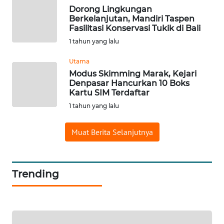
Dorong Lingkungan
Berkelanjutan, Mandiri Taspen
WAHANA
Fasilitasi Konservasi Tukik di Bali
SPORT
1 tahun yang lalu
WAHANA
Utama
UMKM
Modus Skimming Marak, Kejari
Denpasar Hancurkan 10 Boks
Kartu SIM Terdaftar
WAHANA
1 tahun yang lalu
SELEB
Muat Berita Selanjutnya
WAHANA
PERSONA
WAHANA
Trending
OTOMOTIF
WAHANA
HEALTH