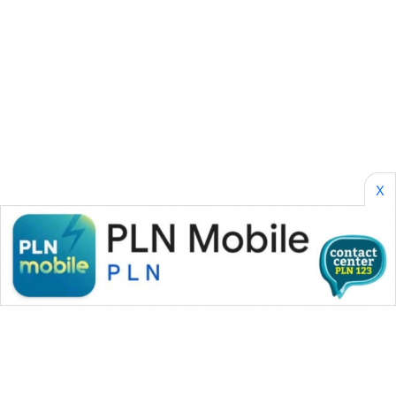
SONYA
ASA
NEWS
X