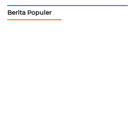
Berita Populer
PORTAL
KONSUMEN
FORWAMKI
ALPERKLINAS
FORJASIDA
TAMBANG
NEWS
SITUNGIR
NEWS
SIDIKALANG
NEWS