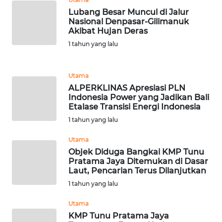
BEKASI
Lubang Besar Muncul di Jalur
Nasional Denpasar-Gilimanuk
WN
Akibat Hujan Deras
BOGOR
1 tahun yang lalu
WN
DEPOK
Utama
ALPERKLINAS Apresiasi PLN
Indonesia Power yang Jadikan Bali
WN
Etalase Transisi Energi Indonesia
TAPANULI
1 tahun yang lalu
UTARA
Utama
WN
Objek Diduga Bangkai KMP Tunu
SAMOSIR
Pratama Jaya Ditemukan di Dasar
Laut, Pencarian Terus Dilanjutkan
1 tahun yang lalu
WN
PADANG
Utama
LAWAS
KMP Tunu Pratama Jaya