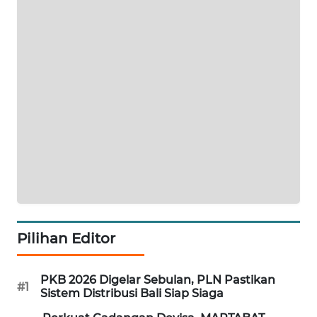
WAHANA
DESA
WISATA
LAPAK
WAHANA
Wahana
Network
KONSUMEN
LISTRIK
Pilihan Editor
MASYARAKAT
KELISTRIKAN
PKB 2026 Digelar Sebulan, PLN Pastikan
#1
Sistem Distribusi Bali Siap Siaga
WALINKI