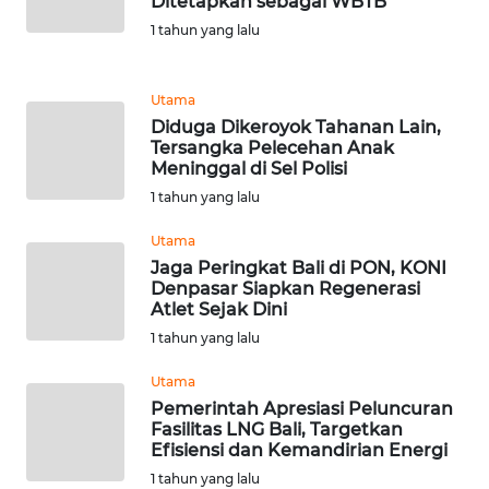
Ditetapkan sebagai WBTB
1 tahun yang lalu
Wahana
Media
Group
Utama
Diduga Dikeroyok Tahanan Lain,
WAHANA
Tersangka Pelecehan Anak
NEWS
Meninggal di Sel Polisi
1 tahun yang lalu
WAHANA
Utama
TANI
Jaga Peringkat Bali di PON, KONI
Denpasar Siapkan Regenerasi
WAHANA
Atlet Sejak Dini
ADVOKAT
1 tahun yang lalu
Utama
WAHANA
INFRASTRUKTUR
Pemerintah Apresiasi Peluncuran
Fasilitas LNG Bali, Targetkan
Efisiensi dan Kemandirian Energi
WAHANA
1 tahun yang lalu
KONSUMEN