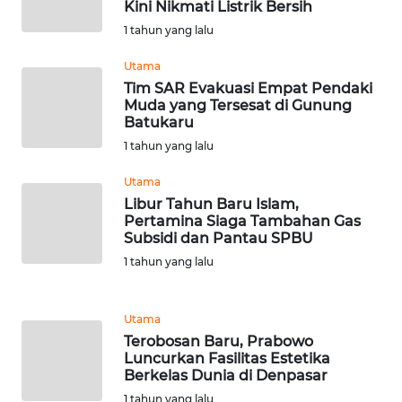
Kini Nikmati Listrik Bersih
1 tahun yang lalu
WN
INDRAMAYU
Utama
Tim SAR Evakuasi Empat Pendaki
WN
Muda yang Tersesat di Gunung
KUNINGAN
Batukaru
1 tahun yang lalu
WN
Utama
MAJALENGKA
Libur Tahun Baru Islam,
Pertamina Siaga Tambahan Gas
WN
Subsidi dan Pantau SPBU
SUBANG
1 tahun yang lalu
WN
SUKABUMI
Utama
Terobosan Baru, Prabowo
Luncurkan Fasilitas Estetika
WN
Berkelas Dunia di Denpasar
PURWAKARTA
1 tahun yang lalu