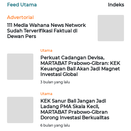
RIAU
Feed Utama
Indeks
WN
Advertorial
SERAMBI
111 Media Wahana News Network
Sudah Terverifikasi Faktual di
Dewan Pers
WN
JAMBI
Utama
Perkuat Cadangan Devisa,
WN
MARTABAT Prabowo-Gibran: KEK
SULTRA
Keuangan Bali Akan Jadi Magnet
Investasi Global
WN
3 bulan yang lalu
NTB
Utama
KEK Sanur Bali Jangan Jadi
WN
Ladang PMA Skala Kecil,
SULTENG
MARTABAT Prabowo-Gibran
Dorong Investasi Berkualitas
WN
6 bulan yang lalu
SULBAR