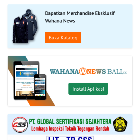
Informasi
Dapatkan Merchandise Eksklusif
Wahana News
INDEKS
BERITA
Buka Katalog
KONTAK
KAMI
INFO
IKLAN
Install Aplikasi
TENTANG
KAMI
PEDOMAN
MEDIA
SIBER