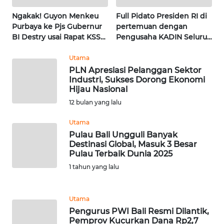
Ngakak! Guyon Menkeu
Full Pidato Presiden RI di
WN
Purbaya ke Pjs Gubernur
pertemuan dengan
MALUKU
BI Destry usai Rapat KSSK
Pengusaha KADIN Seluruh
| Wahana Terkini
Indonesia | Wahana
WN
Terkini
Utama
MALUT
PLN Apresiasi Pelanggan Sektor
Industri, Sukses Dorong Ekonomi
Hijau Nasional
WN
12 bulan yang lalu
DAIRI
Utama
WN
Pulau Bali Ungguli Banyak
DANAU
Destinasi Global, Masuk 3 Besar
TOBA
Pulau Terbaik Dunia 2025
1 tahun yang lalu
WN
NIAS
Utama
Pengurus PWI Bali Resmi Dilantik,
WN
Pemprov Kucurkan Dana Rp2,7