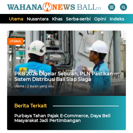
Utama
Nusantara
Khas
Serba-serbi
Opini
Indeks
WAHANA
Tutup
TV
UTAMA
UTAMA
NUSANTARA
PKB 2026 Digelar Sebulan, PLN Pastikan
Sistem Distribusi Bali Siap Siaga
KHAS
Utama
|
2 bulan yang lalu
SERBA-
Berita Terkait
SERBI
Purbaya Tahan Pajak E-Commerce, Daya Beli
Masyarakat Jadi Pertimbangan
OPINI