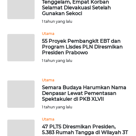
Tenggelam, Empat Korban
WN
Selamat Dievakuasi Setelah
SUMEDANG
Gunakan Sekoci
1 tahun yang lalu
WN
Utama
CIANJUR
55 Proyek Pembangkit EBT dan
Program Lisdes PLN Diresmikan
WN
Presiden Prabowo
KEPULAUAN
1 tahun yang lalu
SERIBU
Utama
WN
TANGERANG
Semara Budaya Harumkan Nama
Denpasar Lewat Pementasan
Spektakuler di PKB XLVII
WN
1 tahun yang lalu
BINJAI
Utama
WN
47 PLTS Diresmikan Presiden,
CIREBON
5.383 Rumah Tangga di Wilayah 3T