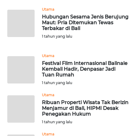
Utama
WAHANA
Hubungan Sesama Jenis Berujung
LISTRIK
Maut: Pria Ditemukan Tewas
Terbakar di Bali
1 tahun yang lalu
WAHANA
TRAVEL
Utama
WAHANA
Festival Film Internasional Balinale
TV
Kembali Hadir, Denpasar Jadi
Tuan Rumah
WAHANANEWS
1 tahun yang lalu
ID
Utama
Ribuan Properti Wisata Tak Berizin
WAHANANEWS
Menjamur di Bali, HIPMI Desak
CO ID
Penegakan Hukum
1 tahun yang lalu
WAHANANEWS
NET
Utama