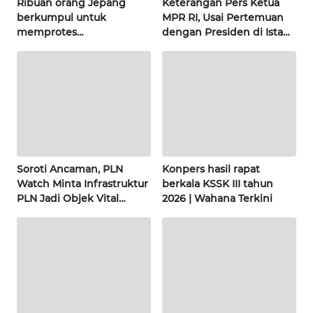
Ribuan orang Jepang
Keterangan Pers Ketua
berkumpul untuk
MPR RI, Usai Pertemuan
WN
memprotes
dengan Presiden di Istana
KALTARA
pembangunan masjid
| Wahana Terkini
pertama di Fujisawa
WN
KALSEL
WN
KALTIM
Soroti Ancaman, PLN
Konpers hasil rapat
Watch Minta Infrastruktur
berkala KSSK III tahun
WN
PLN Jadi Objek Vital
2026 | Wahana Terkini
SULSEL
Khusus | Alperklinas
Research
WN
GORONTALO
WN
SULUT