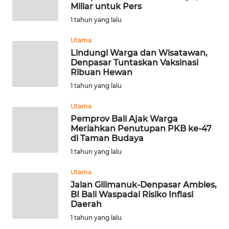
LANGKAT
Miliar untuk Pers
1 tahun yang lalu
WN
TAPANULI
Utama
SELATAN
Lindungi Warga dan Wisatawan,
Denpasar Tuntaskan Vaksinasi
Ribuan Hewan
WN
1 tahun yang lalu
TANJUNG
LESUNG
Utama
Pemprov Bali Ajak Warga
WN
Meriahkan Penutupan PKB ke-47
KARO
di Taman Budaya
1 tahun yang lalu
WN
Utama
SIMALUNGUN
Jalan Gilimanuk-Denpasar Ambles,
BI Bali Waspadai Risiko Inflasi
WN
Daerah
LABUHANBATU
1 tahun yang lalu