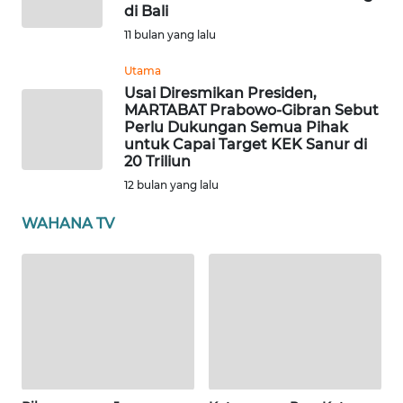
di Bali
11 bulan yang lalu
WN
NUSANTARA
Utama
Usai Diresmikan Presiden,
WN
MARTABAT Prabowo-Gibran Sebut
Perlu Dukungan Semua Pihak
JOGJA
untuk Capai Target KEK Sanur di
20 Triliun
WN
12 bulan yang lalu
JATIM
WAHANA TV
WN
BALI
WN
KALBAR
WN
KALTENG