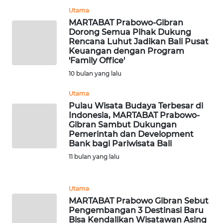
Utama
MARTABAT Prabowo-Gibran
WN
Dorong Semua Pihak Dukung
BABEL
Rencana Luhut Jadikan Bali Pusat
Keuangan dengan Program
'Family Office'
WN
SUMBAR
10 bulan yang lalu
Utama
WN
Pulau Wisata Budaya Terbesar di
SUMSEL
Indonesia, MARTABAT Prabowo-
Gibran Sambut Dukungan
Pemerintah dan Development
WN
Bank bagi Pariwisata Bali
BENGKULU
11 bulan yang lalu
WN
LAMPUNG
Utama
MARTABAT Prabowo Gibran Sebut
WN
Pengembangan 3 Destinasi Baru
Bisa Kendalikan Wisatawan Asing
JATENG