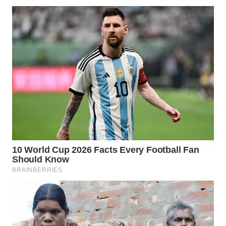
SURABAYA
WN
NATUNA
WN
BINTAN
WN
MANDALIKA
WN
LIKUPANG
WN
LABUANBAJO
WN
BORNEO