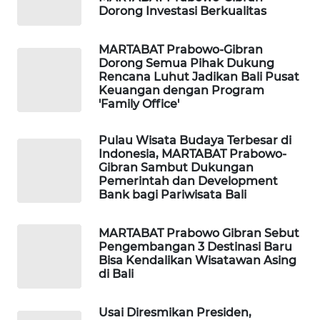
Dorong Investasi Berkualitas
PORTAL
KONSUMEN
MARTABAT Prabowo-Gibran
Dorong Semua Pihak Dukung
Rencana Luhut Jadikan Bali Pusat
FORWAMKI
Keuangan dengan Program
'Family Office'
ALPERKLINAS
Pulau Wisata Budaya Terbesar di
Indonesia, MARTABAT Prabowo-
FORJASIDA
Gibran Sambut Dukungan
Pemerintah dan Development
Bank bagi Pariwisata Bali
TAMBANG
NEWS
MARTABAT Prabowo Gibran Sebut
Pengembangan 3 Destinasi Baru
SITUNGIR
Bisa Kendalikan Wisatawan Asing
NEWS
di Bali
SIDIKALANG
Usai Diresmikan Presiden,
NEWS