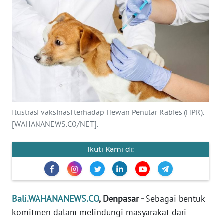
Informasi
INDEKS
BERITA
KONTAK
KAMI
INFO
Ilustrasi vaksinasi terhadap Hewan Penular Rabies (HPR).
IKLAN
[WAHANANEWS.CO/NET].
TENTANG
Ikuti Kami di:
KAMI
PEDOMAN
MEDIA
Bali.WAHANANEWS.CO
, Denpasar -
Sebagai bentuk
SIBER
komitmen dalam melindungi masyarakat dari