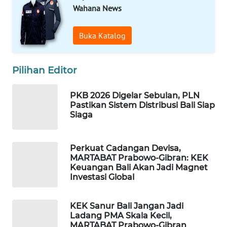
ID
Wahana News
MAWAKA
Buka Katalog
ID
MARTABAT
Pilihan Editor
NET
PKB 2026 Digelar Sebulan, PLN
PLN
Pastikan Sistem Distribusi Bali Siap
Siaga
WATCH
MKLI
Perkuat Cadangan Devisa,
MARTABAT Prabowo-Gibran: KEK
Keuangan Bali Akan Jadi Magnet
LPKKI
Investasi Global
LKKI
KEK Sanur Bali Jangan Jadi
Ladang PMA Skala Kecil,
KOPEKLIN
MARTABAT Prabowo-Gibran