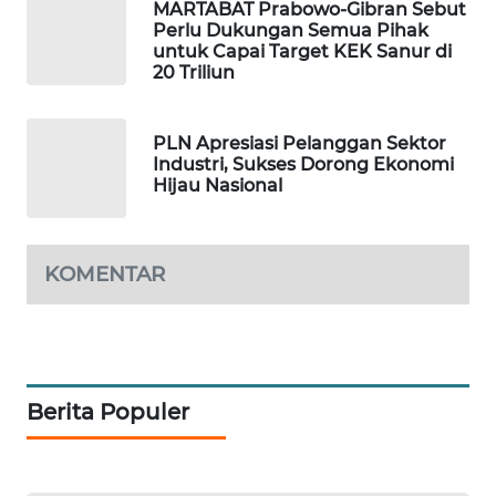
MARTABAT Prabowo-Gibran Sebut
Perlu Dukungan Semua Pihak
untuk Capai Target KEK Sanur di
SIBARAGAS
20 Triliun
NEWS
METRO
PLN Apresiasi Pelanggan Sektor
SIANTAR
Industri, Sukses Dorong Ekonomi
NEWS
Hijau Nasional
METRO
MEDAN
KOMENTAR
NEWS
METRO
JAKARTA
NEWS
Berita Populer
KRT
NEWS