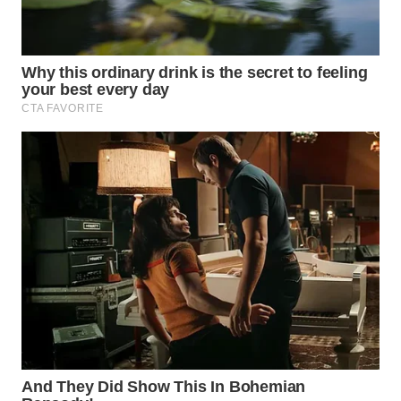
WAHANA
LISTRIK
WAHANA
TRAVEL
WAHANA
TV
WAHANANEWS
ID
WAHANANEWS
CO ID
WAHANANEWS
NET