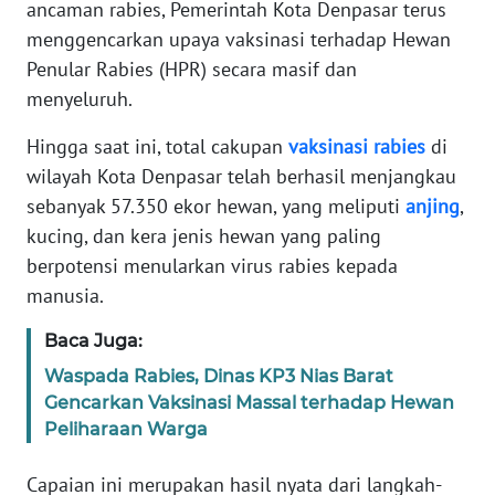
ancaman rabies, Pemerintah Kota Denpasar terus
REDAKSI
menggencarkan upaya vaksinasi terhadap Hewan
Penular Rabies (HPR) secara masif dan
KARIR
menyeluruh.
DISCLAIMER
Hingga saat ini, total cakupan
vaksinasi
rabies
di
wilayah Kota Denpasar telah berhasil menjangkau
Wahana
sebanyak 57.350 ekor hewan, yang meliputi
anjing
,
News
kucing, dan kera jenis hewan yang paling
Regional
berpotensi menularkan virus rabies kepada
manusia.
WN
SUMUT
Baca Juga:
WN
Waspada Rabies, Dinas KP3 Nias Barat
JAKARTA
Gencarkan Vaksinasi Massal terhadap Hewan
Peliharaan Warga
WN
JABAR
Capaian ini merupakan hasil nyata dari langkah-