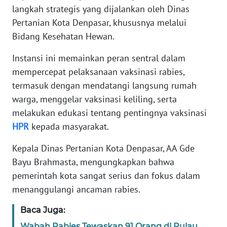
langkah strategis yang dijalankan oleh Dinas
WN
Pertanian Kota Denpasar, khususnya melalui
BANTEN
Bidang Kesehatan Hewan.
Instansi ini memainkan peran sentral dalam
WN
NTT
mempercepat pelaksanaan vaksinasi rabies,
termasuk dengan mendatangi langsung rumah
WN
warga, menggelar vaksinasi keliling, serta
KEPRI
melakukan edukasi tentang pentingnya vaksinasi
HPR
kepada masyarakat.
WN
PAPUA
Kepala Dinas Pertanian Kota Denpasar, AA Gde
Bayu Brahmasta, mengungkapkan bahwa
WN
pemerintah kota sangat serius dan fokus dalam
PAPUA
menanggulangi ancaman rabies.
BARAT
Baca Juga:
WN
Wabah Rabies Tewaskan 91 Orang di Pulau