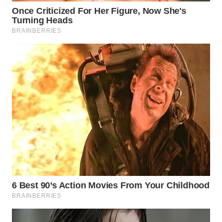
BEKASI
WN
BOGOR
WN
DEPOK
WN
TAPANULI
UTARA
WN
SAMOSIR
WN
PADANG
LAWAS