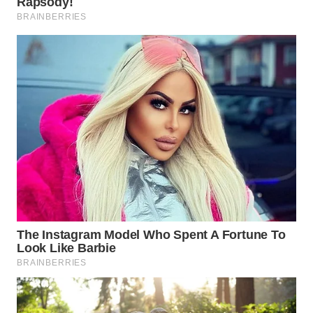
WAHANA
SPORT
WAHANA
UMKM
WAHANA
SELEB
WAHANA
PERSONA
WAHANA
OTOMOTIF
WAHANA
HEALTH