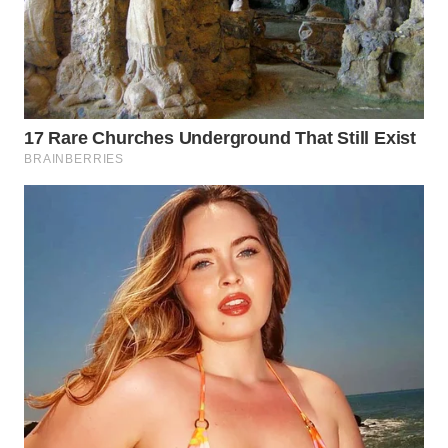
WN
TAPANULI
TENGAH
WN DELI
SERDANG
WN
TEBING
TINGGI
WN
PAKPAK
WN
KARAWANG
WN