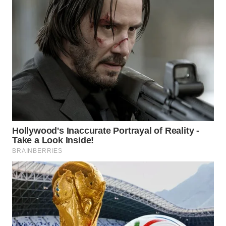
WN
SUMEDANG
WN
CIANJUR
WN
KEPULAUAN
SERIBU
WN
TANGERANG
WN
BINJAI
WN
CIREBON