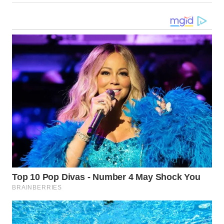
WN
MALUKU
WN
MALUT
WN
DAIRI
WN
DANAU
TOBA
WN
NIAS
WN