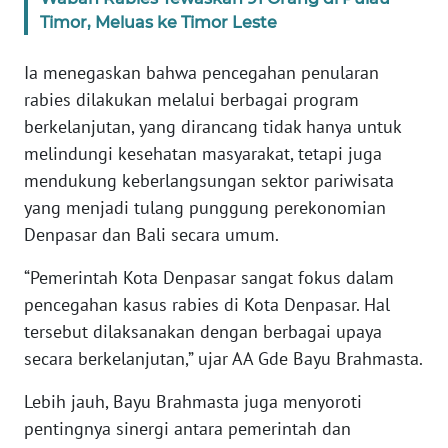
RIAU
Timor, Meluas ke Timor Leste
WN
Ia menegaskan bahwa pencegahan penularan
SERAMBI
rabies dilakukan melalui berbagai program
berkelanjutan, yang dirancang tidak hanya untuk
WN
melindungi kesehatan masyarakat, tetapi juga
JAMBI
mendukung keberlangsungan sektor pariwisata
WN
yang menjadi tulang punggung perekonomian
SULTRA
Denpasar dan Bali secara umum.
“Pemerintah Kota Denpasar sangat fokus dalam
WN
NTB
pencegahan kasus rabies di Kota Denpasar. Hal
tersebut dilaksanakan dengan berbagai upaya
WN
secara berkelanjutan,” ujar AA Gde Bayu Brahmasta.
SULTENG
Lebih jauh, Bayu Brahmasta juga menyoroti
pentingnya sinergi antara pemerintah dan
WN
SULBAR