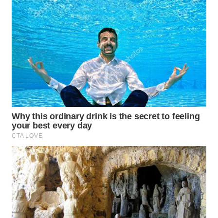
LANGKAT
WN
TAPANULI
SELATAN
WN
TANJUNG
LESUNG
WN
KARO
WN
SIMALUNGUN
WN
LABUHANBATU