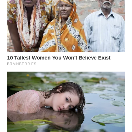
Wahana
Media
Group
WAHANA
NEWS
WAHANA
TANI
WAHANA
ADVOKAT
WAHANA
INFRASTRUKTUR
WAHANA
KONSUMEN