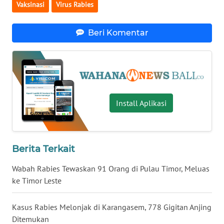
Vaksinasi
Virus Rabies
WN
Beri Komentar
NUSANTARA
WN
JOGJA
WN
Install Aplikasi
JATIM
WN
BALI
Berita Terkait
Wabah Rabies Tewaskan 91 Orang di Pulau Timor, Meluas
WN
ke Timor Leste
KALBAR
Kasus Rabies Melonjak di Karangasem, 778 Gigitan Anjing
WN
Ditemukan
KALTENG