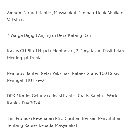
Ambon Darurat Rabies, Masyarakat Diimbau Tidak Abaikan
WN
KALTARA
Vaksinasi
WN
7 Warga Digigit Anjing di Desa Kalang Dairi
KALSEL
Kasus GHPR di Ngada Meningkat, 2 Dinyatakan Positif dan
WN
Meninggal Dunia
KALTIM
Pemprov Banten Gelar Vaksinasi Rabies Gratis 100 Dosis
WN
Peringati HUT ke-24
SULSEL
DPKP Kotim Gelar Vaksinasi Rabies Gratis Sambut World
WN
Rabies Day 2024
GORONTALO
Tim Promosi Kesehatan RSUD Sulbar Berikan Penyuluhan
WN
Tentang Rabies kepada Masyarakat
SULUT