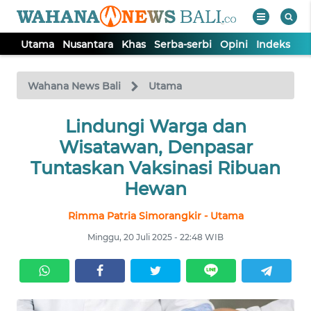
Utama
Nusantara
Khas
Serba-serbi
Opini
Indeks
WAHANA
Tutup
TV
Wahana News Bali
Utama
UTAMA
Lindungi Warga dan
Wisatawan, Denpasar
NUSANTARA
Tuntaskan Vaksinasi Ribuan
Hewan
KHAS
Rimma Patria Simorangkir - Utama
Minggu, 20 Juli 2025 - 22:48 WIB
SERBA-
SERBI
OPINI