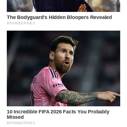
WN
PRIANGAN
TIMUR
WN
SEMARANG
WN
SOLO
WN
BOROBUDUR
WN
MADURA
WN