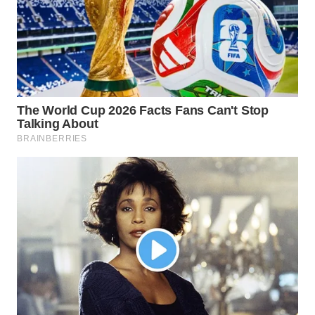
WN
INDRAMAYU
WN
KUNINGAN
WN
MAJALENGKA
WN
SUBANG
WN
SUKABUMI
WN
PURWAKARTA