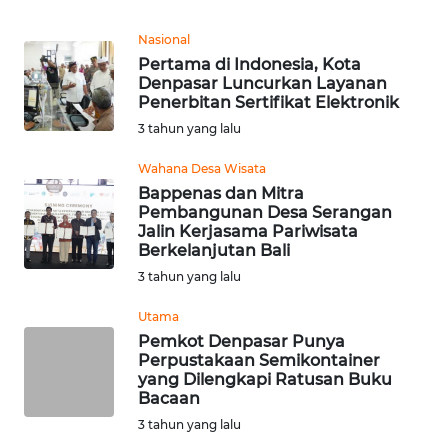
REDAKSI
Nasional
Pertama di Indonesia, Kota
KARIR
Denpasar Luncurkan Layanan
Penerbitan Sertifikat Elektronik
DISCLAIMER
3 tahun yang lalu
Wahana Desa Wisata
Wahana
News
Bappenas dan Mitra
Regional
Pembangunan Desa Serangan
Jalin Kerjasama Pariwisata
Berkelanjutan Bali
WN
3 tahun yang lalu
SUMUT
Utama
WN
Pemkot Denpasar Punya
JAKARTA
Perpustakaan Semikontainer
yang Dilengkapi Ratusan Buku
Bacaan
WN
3 tahun yang lalu
JABAR