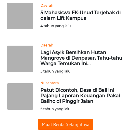
Daerah
WN
5 Mahasiswa FK-Unud Terjebak di
BANTEN
dalam Lift Kampus
4 tahun yang lalu
WN
NTT
Daerah
Lagi Asyik Bersihkan Hutan
WN
Mangrove di Denpasar, Tahu-tahu
KEPRI
Warga Temukan Ini...
5 tahun yang lalu
WN
PAPUA
Nusantara
Patut Dicontoh, Desa di Bali Ini
Pajang Laporan Keuangan Pakai
WN
Baliho di Pinggir Jalan
PAPUA
5 tahun yang lalu
BARAT
Muat Berita Selanjutnya
WN