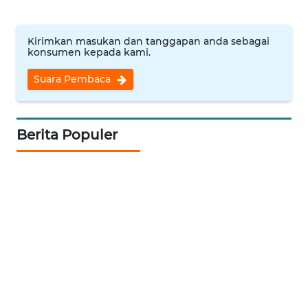
RIAU
WN
Kirimkan masukan dan tanggapan anda sebagai
konsumen kepada kami.
SERAMBI
Suara Pembaca
WN
JAMBI
Berita Populer
WN
SULTRA
WN
NTB
WN
SULTENG
WN
SULBAR