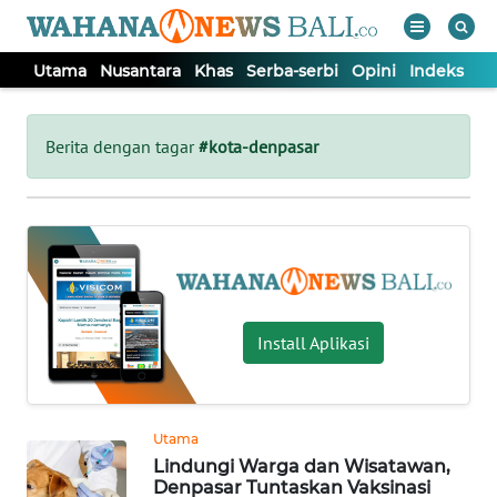
Utama
Nusantara
Khas
Serba-serbi
Opini
Indeks
WAHANA
Tutup
TV
Berita dengan tagar
#kota-denpasar
UTAMA
NUSANTARA
KHAS
Install Aplikasi
SERBA-
SERBI
Utama
Lindungi Warga dan Wisatawan,
OPINI
Denpasar Tuntaskan Vaksinasi