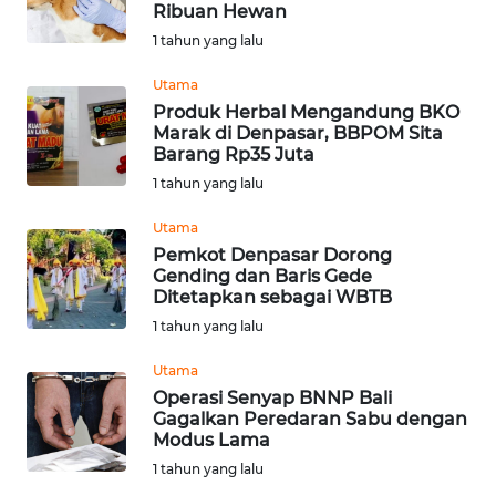
Ribuan Hewan
Informasi
1 tahun yang lalu
INDEKS
Utama
BERITA
Produk Herbal Mengandung BKO
Marak di Denpasar, BBPOM Sita
Barang Rp35 Juta
KONTAK
1 tahun yang lalu
KAMI
Utama
INFO
Pemkot Denpasar Dorong
IKLAN
Gending dan Baris Gede
Ditetapkan sebagai WBTB
TENTANG
1 tahun yang lalu
KAMI
Utama
Operasi Senyap BNNP Bali
PEDOMAN
Gagalkan Peredaran Sabu dengan
MEDIA
Modus Lama
SIBER
1 tahun yang lalu