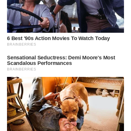
Wahana
Media
Group
WAHANA
NEWS
WAHANA
TANI
WAHANA
ADVOKAT
WAHANA
INFRASTRUKTUR
WAHANA
KONSUMEN