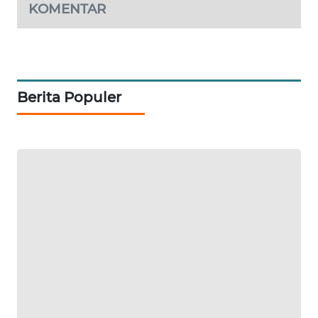
KOMENTAR
PORTAL
KONSUMEN
FORWAMKI
Berita Populer
ALPERKLINAS
FORJASIDA
TAMBANG
NEWS
SITUNGIR
NEWS
SIDIKALANG
NEWS