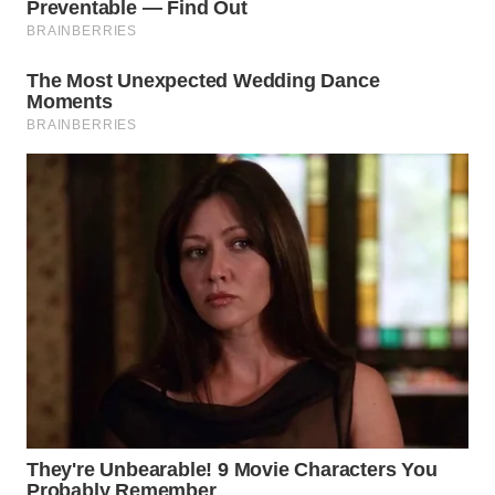
WN
INDRAMAYU
WN
KUNINGAN
WN
MAJALENGKA
WN
SUBANG
WN
SUKABUMI
WN
PURWAKARTA