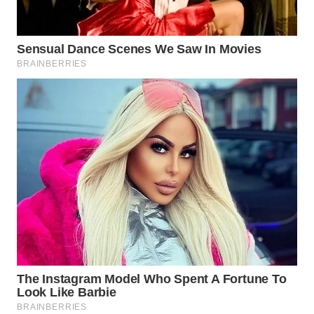
LANGKAT
WN
TAPANULI
SELATAN
WN
TANJUNG
LESUNG
WN
KARO
WN
SIMALUNGUN
WN
LABUHANBATU