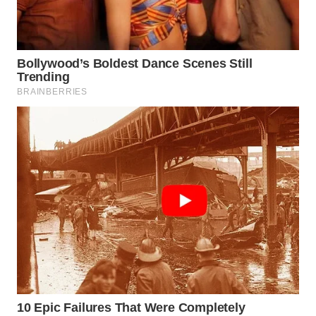
WN
SUMEDANG
WN
CIANJUR
WN
KEPULAUAN
SERIBU
WN
TANGERANG
WN
BINJAI
WN
CIREBON