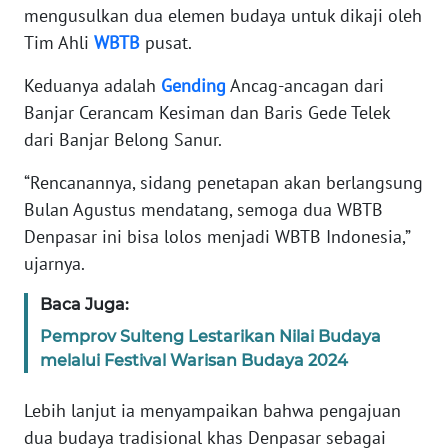
mengusulkan dua elemen budaya untuk dikaji oleh
WN
Tim Ahli
WBTB
pusat.
BANTEN
Keduanya adalah
Gending
Ancag-ancagan dari
Banjar Cerancam Kesiman dan Baris Gede Telek
WN
NTT
dari Banjar Belong Sanur.
“Rencanannya, sidang penetapan akan berlangsung
WN
Bulan Agustus mendatang, semoga dua WBTB
KEPRI
Denpasar ini bisa lolos menjadi WBTB Indonesia,”
WN
ujarnya.
PAPUA
Baca Juga:
WN
Pemprov Sulteng Lestarikan Nilai Budaya
PAPUA
melalui Festival Warisan Budaya 2024
BARAT
Lebih lanjut ia menyampaikan bahwa pengajuan
WN
dua budaya tradisional khas Denpasar sebagai