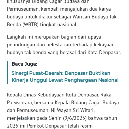
khususnya Bidang Cagar Budaya dan
REDAKSI
Permuseuman, kembali mengajukan dua karya
budaya untuk diakui sebagai Warisan Budaya Tak
KARIR
Benda (WBTB) tingkat nasional.
DISCLAIMER
Langkah ini merupakan bagian dari upaya
pelindungan dan pelestarian terhadap kekayaan
Wahana
budaya tak benda yang berasal dari Kota Denpasar.
News
Regional
Baca Juga:
Sinergi Pusat-Daerah: Denpasar Buktikan
WN
Kinerja Unggul Lewat Penghargaan Nasional
SUMUT
Kepala Dinas Kebudayaan Kota Denpasar, Raka
WN
Purwantara, bersama Kepala Bidang Cagar Budaya
JAKARTA
dan Permuseuman, Ni Wayan Sri Witari,
menjelaskan pada Senin (9/6/2025) bahwa tahun
WN
JABAR
2025 ini Pemkot Denpasar telah resmi