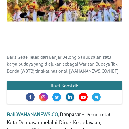
Informasi
INDEKS
BERITA
KONTAK
KAMI
Baris Gede Telek dari Banjar Belong Sanur, salah satu
karya budaya yang diajukan sebagai Warisan Budaya Tak
INFO
IKLAN
Benda (WBTB) tingkat nasional. [WAHANANEWS.CO/NET].
TENTANG
Ikuti Kami di:
KAMI
PEDOMAN
MEDIA
Bali.WAHANANEWS.CO
, Denpasar -
Pemerintah
SIBER
Kota Denpasar melalui Dinas Kebudayaan,