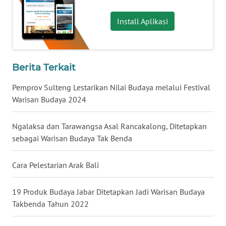
Install Aplikasi
WN
NUSANTARA
WN
Berita Terkait
JOGJA
Pemprov Sulteng Lestarikan Nilai Budaya melalui Festival
Warisan Budaya 2024
WN
JATIM
Ngalaksa dan Tarawangsa Asal Rancakalong, Ditetapkan
WN
sebagai Warisan Budaya Tak Benda
BALI
Cara Pelestarian Arak Bali
WN
KALBAR
19 Produk Budaya Jabar Ditetapkan Jadi Warisan Budaya
Takbenda Tahun 2022
WN
KALTENG