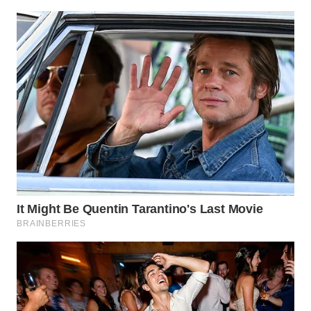
WN
TAPANULI
TENGAH
WN DELI
SERDANG
WN
TEBING
TINGGI
WN
PAKPAK
WN
KARAWANG
WN