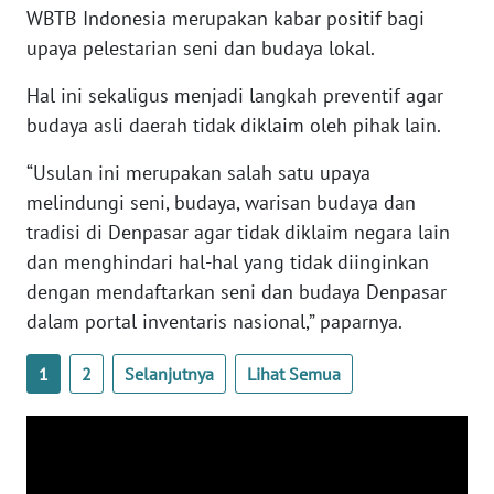
RIAU
WBTB Indonesia merupakan kabar positif bagi
upaya pelestarian seni dan budaya lokal.
WN
SERAMBI
Hal ini sekaligus menjadi langkah preventif agar
budaya asli daerah tidak diklaim oleh pihak lain.
WN
JAMBI
“Usulan ini merupakan salah satu upaya
melindungi seni, budaya, warisan budaya dan
WN
tradisi di Denpasar agar tidak diklaim negara lain
SULTRA
dan menghindari hal-hal yang tidak diinginkan
dengan mendaftarkan seni dan budaya Denpasar
WN
dalam portal inventaris nasional,” paparnya.
NTB
1
2
Selanjutnya
Lihat Semua
WN
SULTENG
WN
SULBAR