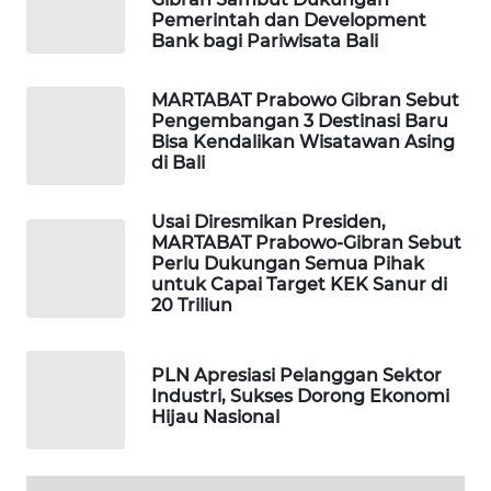
ID
Pemerintah dan Development
Bank bagi Pariwisata Bali
MAWAKA
ID
MARTABAT Prabowo Gibran Sebut
Pengembangan 3 Destinasi Baru
Bisa Kendalikan Wisatawan Asing
MARTABAT
di Bali
NET
Usai Diresmikan Presiden,
PLN
MARTABAT Prabowo-Gibran Sebut
WATCH
Perlu Dukungan Semua Pihak
untuk Capai Target KEK Sanur di
20 Triliun
MKLI
LPKKI
PLN Apresiasi Pelanggan Sektor
Industri, Sukses Dorong Ekonomi
Hijau Nasional
LKKI
KOPEKLIN