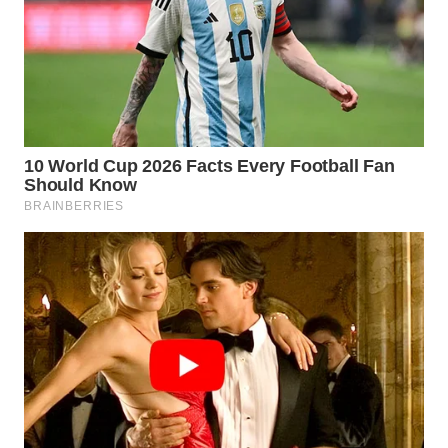
WN
MALUKU
WN
MALUT
WN
DAIRI
WN
DANAU
TOBA
WN
NIAS
WN