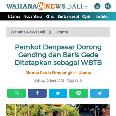
Utama
Nusantara
Khas
Serba-serbi
Opini
Indeks
WAHANA
Tutup
TV
Wahana News Bali
Utama
UTAMA
Pemkot Denpasar Dorong
Gending dan Baris Gede
NUSANTARA
Ditetapkan sebagai WBTB
Rimma Patria Simorangkir - Utama
KHAS
Selasa, 10 Juni 2025 - 11:00 WIB
SERBA-
SERBI
OPINI