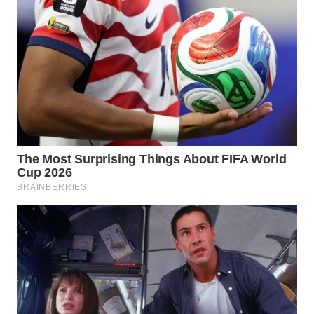
SURABAYA
WN
NATUNA
WN
BINTAN
WN
MANDALIKA
WN
LIKUPANG
WN
LABUANBAJO
WN
BORNEO