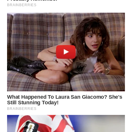
WN
PRIANGAN
TIMUR
WN
SEMARANG
WN
SOLO
WN
BOROBUDUR
WN
MADURA
WN