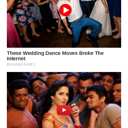
BEKASI
WN
BOGOR
WN
DEPOK
WN
TAPANULI
UTARA
WN
SAMOSIR
WN
PADANG
LAWAS