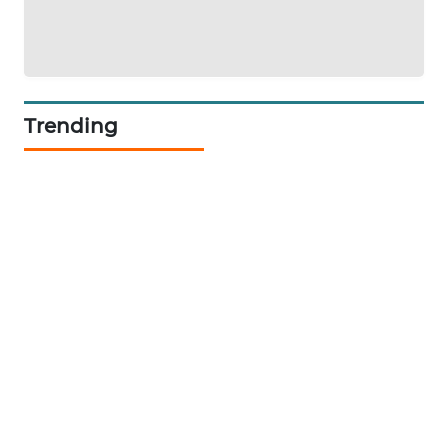
SIBARAGAS
NEWS
Trending
METRO
SIANTAR
NEWS
METRO
MEDAN
NEWS
METRO
JAKARTA
NEWS
KRT
NEWS