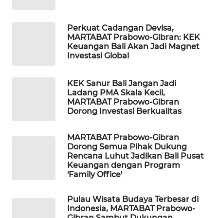
WAHANA
Perkuat Cadangan Devisa,
DESA
MARTABAT Prabowo-Gibran: KEK
WISATA
Keuangan Bali Akan Jadi Magnet
Investasi Global
LAPAK
WAHANA
KEK Sanur Bali Jangan Jadi
Ladang PMA Skala Kecil,
MARTABAT Prabowo-Gibran
Wahana
Dorong Investasi Berkualitas
Network
MARTABAT Prabowo-Gibran
KONSUMEN
Dorong Semua Pihak Dukung
LISTRIK
Rencana Luhut Jadikan Bali Pusat
Keuangan dengan Program
MASYARAKAT
'Family Office'
KELISTRIKAN
Pulau Wisata Budaya Terbesar di
Indonesia, MARTABAT Prabowo-
WALINKI
Gibran Sambut Dukungan