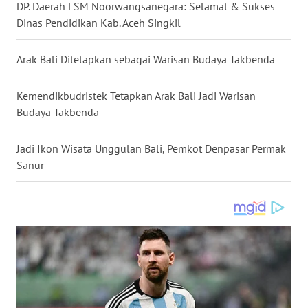
DP. Daerah LSM Noorwangsanegara: Selamat & Sukses
Dinas Pendidikan Kab. Aceh Singkil
WN
KALTARA
Arak Bali Ditetapkan sebagai Warisan Budaya Takbenda
WN
Kemendikbudristek Tetapkan Arak Bali Jadi Warisan
KALSEL
Budaya Takbenda
WN
KALTIM
Jadi Ikon Wisata Unggulan Bali, Pemkot Denpasar Permak
Sanur
WN
SULSEL
WN
GORONTALO
WN
SULUT