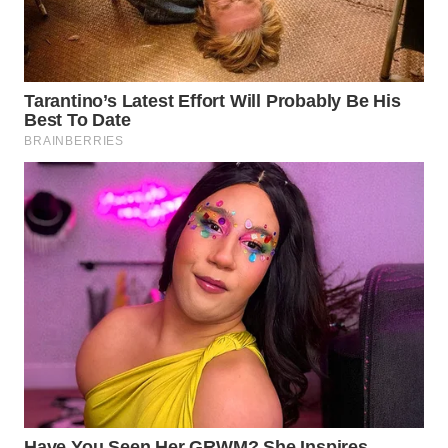
WAHANA
LISTRIK
WAHANA
TRAVEL
WAHANA
TV
WAHANANEWS
ID
WAHANANEWS
CO ID
WAHANANEWS
NET