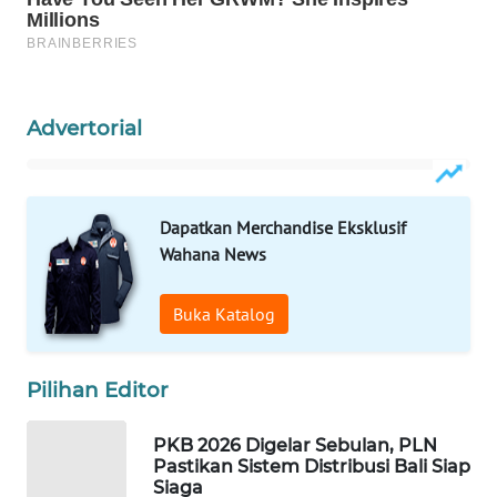
WAHANA
SPORT
Advertorial
WAHANA
UMKM
WAHANA
Dapatkan Merchandise Eksklusif
SELEB
Wahana News
WAHANA
Buka Katalog
PERSONA
WAHANA
Pilihan Editor
OTOMOTIF
PKB 2026 Digelar Sebulan, PLN
WAHANA
Pastikan Sistem Distribusi Bali Siap
Siaga
HEALTH