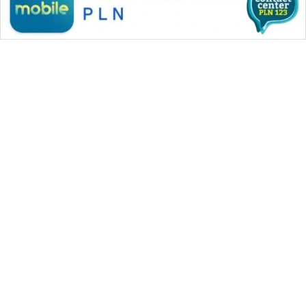
WAHANA MEDIA GROUP
|
|
|
WAHANA NEWS co
WAHANA TANI
WAHANA ADVOKAT
|
|
WAHANA INFRASTRUKTUR
WAHANA KONSUMEN
|
|
|
WAHANA LISTRIK
WAHANA TRAVEL
WAHANA TV
|
|
|
WAHANANEWS id
WAHANANEWS CO ID
WAHANANEWS NET
|
|
|
WAHANA SPORT ID
Wahana UMKM
Wahana Seleb
|
|
|
Wahana Persona
Wahana Otomotif
Wahana Health