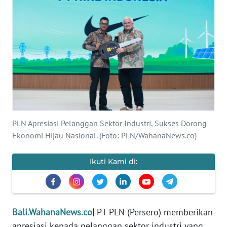
Informasi
INDEKS
BERITA
KONTAK
KAMI
INFO
PLN Apresiasi Pelanggan Sektor Industri, Sukses Dorong
IKLAN
Ekonomi Hijau Nasional. (Foto: PLN/WahanaNews.co)
TENTANG
KAMI
Ikuti Kami di:
PEDOMAN
MEDIA
SIBER
Bali.WahanaNews.co
|
PT PLN (Persero) memberikan
apresiasi kepada pelanggan sektor industri yang