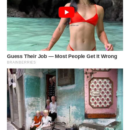
WAHANA
DESA
WISATA
LAPAK
WAHANA
Wahana
Network
KONSUMEN
LISTRIK
MASYARAKAT
KELISTRIKAN
WALINKI