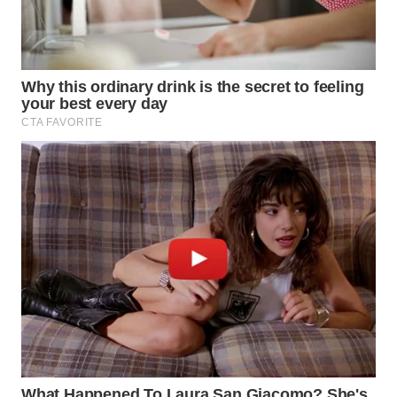
WN
INDRAMAYU
WN
KUNINGAN
WN
MAJALENGKA
WN
SUBANG
WN
SUKABUMI
WN
PURWAKARTA