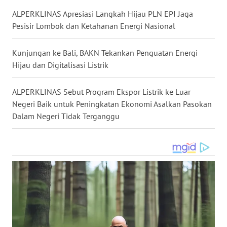
ALPERKLINAS Apresiasi Langkah Hijau PLN EPI Jaga
WN
Pesisir Lombok dan Ketahanan Energi Nasional
MALUKU
Kunjungan ke Bali, BAKN Tekankan Penguatan Energi
WN
Hijau dan Digitalisasi Listrik
MALUT
ALPERKLINAS Sebut Program Ekspor Listrik ke Luar
WN
Negeri Baik untuk Peningkatan Ekonomi Asalkan Pasokan
DAIRI
Dalam Negeri Tidak Terganggu
WN
DANAU
TOBA
WN
NIAS
WN