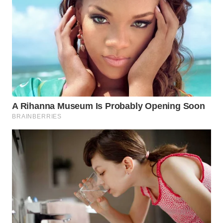
WN
SUMEDANG
WN
CIANJUR
WN
KEPULAUAN
SERIBU
WN
TANGERANG
WN
BINJAI
WN
CIREBON