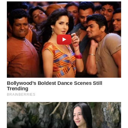
WAHANA
SPORT
WAHANA
UMKM
WAHANA
SELEB
WAHANA
PERSONA
WAHANA
OTOMOTIF
WAHANA
HEALTH