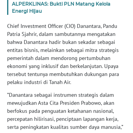
ALPERKLINAS: Bukti PLN Matang Kelola
Energi Hijau
WN
BANTEN
Chief Investment Officer (CIO) Danantara, Pandu
Patria Sjahrir, dalam sambutannya mengatakan
WN
NTT
bahwa Danantara hadir bukan sekadar sebagai
entitas bisnis, melainkan sebagai mitra strategis
WN
pemerintah dalam mendorong pertumbuhan
KEPRI
ekonomi yang inklusif dan berkelanjutan. Upaya
tersebut tentunya membutuhkan dukungan para
WN
pelaku industri di Tanah Air.
PAPUA
”Danantara sebagai instrumen strategis dalam
WN
mewujudkan Asta Cita Presiden Prabowo, akan
PAPUA
berfokus pada penguatan ketahanan nasional,
BARAT
percepatan hilirisasi, penciptaan lapangan kerja,
serta peningkatan kualitas sumber daya manusia,”
WN