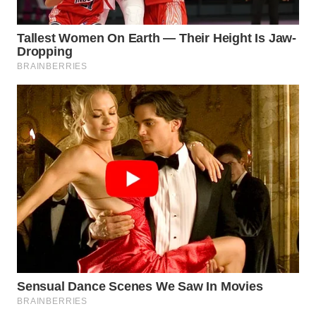
WAHANA
LISTRIK
WAHANA
TRAVEL
WAHANA
TV
WAHANANEWS
ID
WAHANANEWS
CO ID
WAHANANEWS
NET