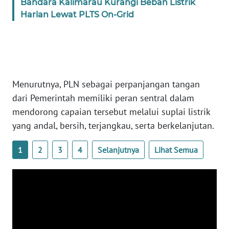
Bandara Kalimarau Kurangi Beban Listrik
Harian Lewat PLTS On-Grid
WN
BABEL
WN
SUMBAR
Menurutnya, PLN sebagai perpanjangan tangan
dari Pemerintah memiliki peran sentral dalam
WN
mendorong capaian tersebut melalui suplai listrik
SUMSEL
yang andal, bersih, terjangkau, serta berkelanjutan.
WN
1
2
3
4
Selanjutnya
Lihat Semua
BENGKULU
WN
LAMPUNG
WN
JATENG