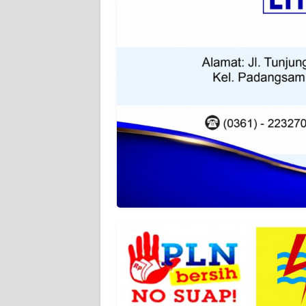
KARIR
DISCLAIMER
Wahana
News
Regional
WN
SUMUT
WN
JAKARTA
WN
JABAR