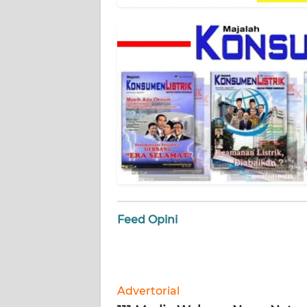
WN
BANTEN
WN
NTT
WN
KEPRI
WN
PAPUA
WN
Feed Opini
PAPUA
BARAT
WN
RIAU
Advertorial