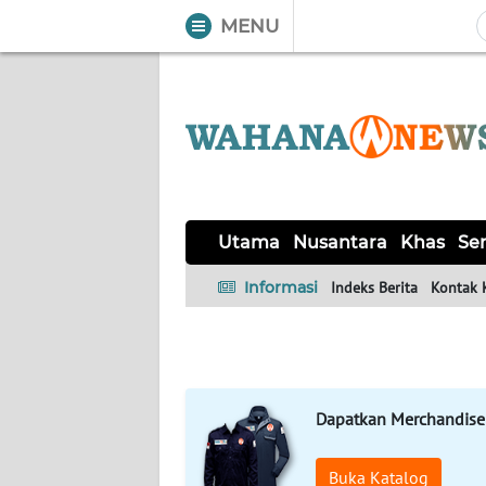
MENU
WAHANA
Tutup
TV
UTAMA
NUSANTARA
Utama
Nusantara
Khas
Ser
KHAS
Informasi
Indeks Berita
Kontak 
SERBA-
SERBI
Dapatkan Merchandise
OPINI
Buka Katalog
Informasi