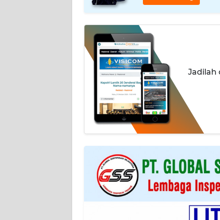
INDEKS
BERITA
KONTAK
KAMI
Jadilah
INFO
IKLAN
TENTANG
KAMI
PEDOMAN
MEDIA
SIBER
REDAKSI