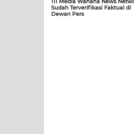
111 Media Wahana News Netw
Sudah Terverifikasi Faktual di
WN
Dewan Pers
SERAMBI
WN
JAMBI
WN
SULTRA
WN
NTB
WN
SULTENG
WN
SULBAR