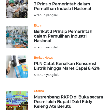
BEKASI
3 Prinsip Pemerintah dalam
Pemulihan Industri Nasional
WN
4 tahun yang lalu
BOGOR
Ekuin
Berikut 3 Prinsip Pemerintah
WN
dalam Pemulihan Industri
DEPOK
Nasional
4 tahun yang lalu
WN
TAPANULI
Berkat News
UTARA
PLN Catat Kenaikan Konsumsi
Listrik hingga Maret Capai 8,42%
WN
4 tahun yang lalu
SAMOSIR
Utama
WN
Musrenbang RKPD di Buka secara
PADANG
Resmi oleh Bupati Dairi Eddy
LAWAS
Keleng Ate Berutu