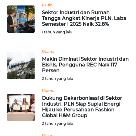
Ekuin
WN
Sektor Industri dan Rumah
BANTEN
Tangga Angkat Kinerja PLN, Laba
Semester I 2025 Naik 32,8%
1 tahun yang lalu
WN
NTT
Utama
WN
Makin Diminati Sektor Industri dan
KEPRI
Bisnis, Pengguna REC Naik 117
Persen
2 tahun yang lalu
WN
PAPUA
Utama
Dukung Dekarbonisasi di Sektor
WN
Industri, PLN Siap Suplai Energi
PAPUA
Hijau ke Perusahaan Fashion
BARAT
Global H&M Group
2 tahun yang lalu
WN
Utama