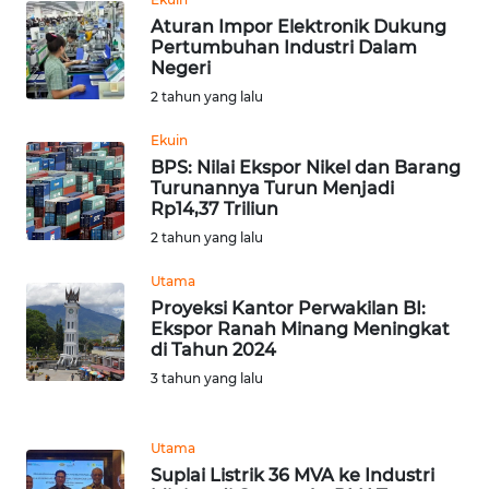
Aturan Impor Elektronik Dukung
Pertumbuhan Industri Dalam
WN
Negeri
BABEL
2 tahun yang lalu
WN
Ekuin
SUMBAR
BPS: Nilai Ekspor Nikel dan Barang
Turunannya Turun Menjadi
Rp14,37 Triliun
WN
2 tahun yang lalu
SUMSEL
Utama
WN
Proyeksi Kantor Perwakilan BI:
BENGKULU
Ekspor Ranah Minang Meningkat
di Tahun 2024
WN
3 tahun yang lalu
LAMPUNG
Utama
WN
Suplai Listrik 36 MVA ke Industri
JATENG