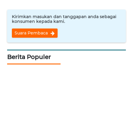
WN
Kirimkan masukan dan tanggapan anda sebagai
INDRAMAYU
konsumen kepada kami.
Suara Pembaca
WN
KUNINGAN
WN
Berita Populer
MAJALENGKA
WN
SUBANG
WN
SUKABUMI
WN
PURWAKARTA