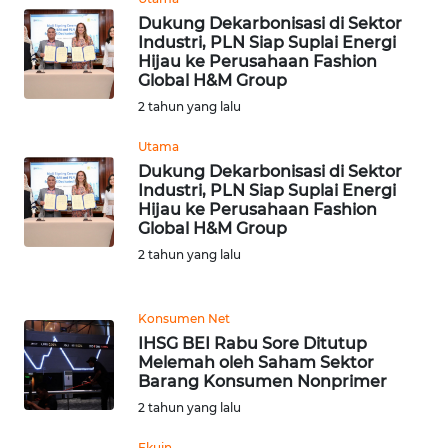
RIAU
Dukung Dekarbonisasi di Sektor
Industri, PLN Siap Suplai Energi
WN
Hijau ke Perusahaan Fashion
SERAMBI
Global H&M Group
2 tahun yang lalu
WN
Utama
JAMBI
Dukung Dekarbonisasi di Sektor
Industri, PLN Siap Suplai Energi
WN
Hijau ke Perusahaan Fashion
SULTRA
Global H&M Group
2 tahun yang lalu
WN
NTB
Konsumen Net
IHSG BEI Rabu Sore Ditutup
WN
Melemah oleh Saham Sektor
SULTENG
Barang Konsumen Nonprimer
2 tahun yang lalu
WN
SULBAR
Ekuin