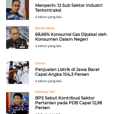
LANGKAT
Menperin: 12 Sub Sektor Industri
Terkontraksi
WN
4 tahun yang lalu
TAPANULI
SELATAN
Berkat News
68,66% Konsumsi Gas Dipakai oleh
WN
Konsumen Dalam Negeri
TANJUNG
4 tahun yang lalu
LESUNG
WN
Utama
KARO
Penjualan Listrik di Jawa Barat
Capai Angka 104,3 Persen
4 tahun yang lalu
WN
SIMALUNGUN
Wahana Tani
BPS Sebut Kontribusi Sektor
WN
Pertanian pada PDB Capai 12,98
LABUHANBATU
Persen