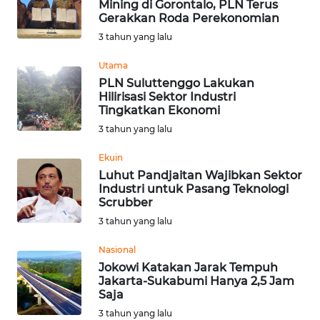
Mining di Gorontalo, PLN Terus
Gerakkan Roda Perekonomian
WN
3 tahun yang lalu
NUSANTARA
Utama
PLN Suluttenggo Lakukan
WN
Hilirisasi Sektor Industri
JOGJA
Tingkatkan Ekonomi
3 tahun yang lalu
WN
JATIM
Ekuin
Luhut Pandjaitan Wajibkan Sektor
Industri untuk Pasang Teknologi
WN
Scrubber
BALI
3 tahun yang lalu
WN
Nasional
KALBAR
Jokowi Katakan Jarak Tempuh
Jakarta-Sukabumi Hanya 2,5 Jam
Saja
WN
KALTENG
3 tahun yang lalu