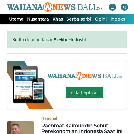
Utama
Nusantara
Khas
Serba-serbi
Opini
Indeks
WAHANA
Tutup
TV
Berita dengan tagar
#sektor-industri
UTAMA
NUSANTARA
KHAS
Install Aplikasi
SERBA-
SERBI
Nasional
Rachmat Kaimuddin Sebut
OPINI
Perekonomian Indonesia Saat Ini