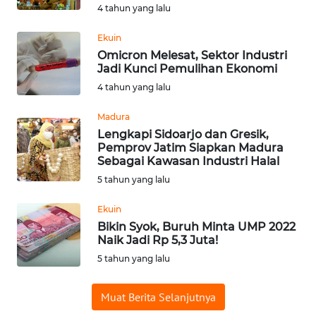
4 tahun yang lalu
WN
SUMEDANG
Ekuin
Omicron Melesat, Sektor Industri
WN
Jadi Kunci Pemulihan Ekonomi
CIANJUR
4 tahun yang lalu
Madura
WN
Lengkapi Sidoarjo dan Gresik,
KEPULAUAN
Pemprov Jatim Siapkan Madura
SERIBU
Sebagai Kawasan Industri Halal
5 tahun yang lalu
WN
TANGERANG
Ekuin
Bikin Syok, Buruh Minta UMP 2022
WN
Naik Jadi Rp 5,3 Juta!
BINJAI
5 tahun yang lalu
WN
Muat Berita Selanjutnya
CIREBON