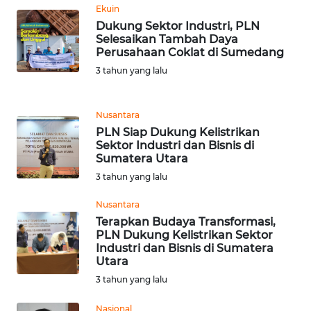
Ekuin
Dukung Sektor Industri, PLN
WN
Selesaikan Tambah Daya
MALUKU
Perusahaan Coklat di Sumedang
3 tahun yang lalu
WN
MALUT
Nusantara
WN
PLN Siap Dukung Kelistrikan
DAIRI
Sektor Industri dan Bisnis di
Sumatera Utara
3 tahun yang lalu
WN
DANAU
Nusantara
TOBA
Terapkan Budaya Transformasi,
PLN Dukung Kelistrikan Sektor
WN
Industri dan Bisnis di Sumatera
Utara
NIAS
3 tahun yang lalu
WN
Nasional