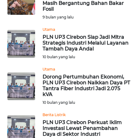
Masih Bergantung Bahan Bakar
Informasi
Fosil
9 bulan yang lalu
INDEKS
BERITA
Utama
PLN UP3 Cirebon Siap Jadi Mitra
Strategis Industri Melalui Layanan
KONTAK
Tambah Daya Andal
KAMI
10 bulan yang lalu
INFO
Utama
IKLAN
Dorong Pertumbuhan Ekonomi,
PLN UP3 Cirebon Naikkan Daya PT
Tantra Fiber Industri Jadi 2.075
TENTANG
kVA
KAMI
10 bulan yang lalu
PEDOMAN
Berita Listrik
MEDIA
PLN UP3 Cirebon Perkuat Iklim
SIBER
Investasi Lewat Penambahan
Daya di Sektor Industri