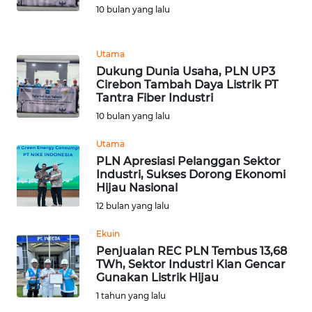
10 bulan yang lalu
REDAKSI
KARIR
Utama
Dukung Dunia Usaha, PLN UP3
Cirebon Tambah Daya Listrik PT
DISCLAIMER
Tantra Fiber Industri
10 bulan yang lalu
Wahana
News
Utama
Regional
PLN Apresiasi Pelanggan Sektor
Industri, Sukses Dorong Ekonomi
WN
Hijau Nasional
SUMUT
12 bulan yang lalu
Ekuin
WN
JAKARTA
Penjualan REC PLN Tembus 13,68
TWh, Sektor Industri Kian Gencar
Gunakan Listrik Hijau
WN
1 tahun yang lalu
JABAR