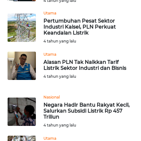
4 tahun yang lalu
WN
TAPANULI
Utama
TENGAH
Pertumbuhan Pesat Sektor
Industri Kalsel, PLN Perkuat
Keandalan Listrik
WN DELI
4 tahun yang lalu
SERDANG
Utama
WN
Alasan PLN Tak Naikkan Tarif
TEBING
Listrik Sektor Industri dan Bisnis
TINGGI
4 tahun yang lalu
WN
PAKPAK
Nasional
Negara Hadir Bantu Rakyat Kecil,
Salurkan Subsidi Listrik Rp 457
WN
Triliun
KARAWANG
4 tahun yang lalu
WN
Utama