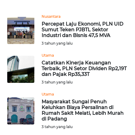
WN
Nusantara
KALTARA
Percepat Laju Ekonomi, PLN UID
Sumut Teken PJBTL Sektor
Industri dan Bisnis 47,5 MVA
WN
KALSEL
3 tahun yang lalu
Utama
WN
Catatkan Kinerja Keuangan
KALTIM
Terbaik, PLN Setor Dividen Rp2,19T
dan Pajak Rp35,33T
WN
3 tahun yang lalu
SULSEL
Utama
Masyarakat Sungai Penuh
WN
Keluhkan Biaya Persalinan di
GORONTALO
Rumah Sakit Melati, Lebih Murah
di Padang
WN
3 tahun yang lalu
SULUT