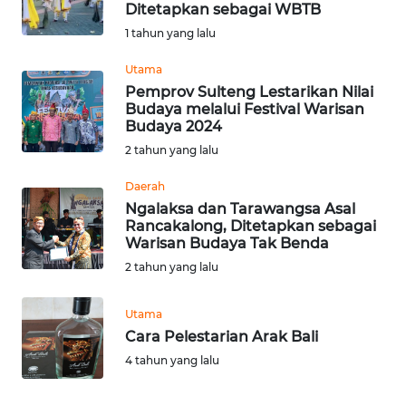
Ditetapkan sebagai WBTB
Informasi
1 tahun yang lalu
INDEKS
Utama
BERITA
Pemprov Sulteng Lestarikan Nilai
Budaya melalui Festival Warisan
Budaya 2024
KONTAK
2 tahun yang lalu
KAMI
Daerah
INFO
Ngalaksa dan Tarawangsa Asal
IKLAN
Rancakalong, Ditetapkan sebagai
Warisan Budaya Tak Benda
TENTANG
2 tahun yang lalu
KAMI
Utama
PEDOMAN
Cara Pelestarian Arak Bali
MEDIA
4 tahun yang lalu
SIBER