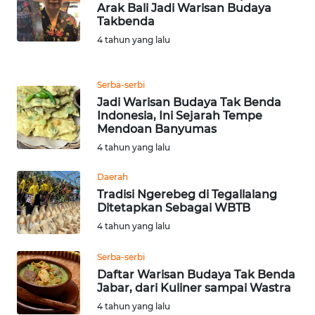
Arak Bali Jadi Warisan Budaya
Takbenda
WN
4 tahun yang lalu
BANTEN
WN
Serba-serbi
NTT
Jadi Warisan Budaya Tak Benda
Indonesia, Ini Sejarah Tempe
Mendoan Banyumas
WN
KEPRI
4 tahun yang lalu
Daerah
WN
Tradisi Ngerebeg di Tegallalang
PAPUA
Ditetapkan Sebagai WBTB
4 tahun yang lalu
WN
PAPUA
Serba-serbi
BARAT
Daftar Warisan Budaya Tak Benda
Jabar, dari Kuliner sampai Wastra
WN
4 tahun yang lalu