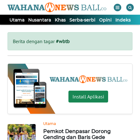
Utama
Nusantara
Khas
Serba-serbi
Opini
Indeks
WAHANA
Tutup
TV
Berita dengan tagar
#wbtb
UTAMA
NUSANTARA
KHAS
Install Aplikasi
SERBA-
SERBI
Utama
Pemkot Denpasar Dorong
OPINI
Gending dan Baris Gede