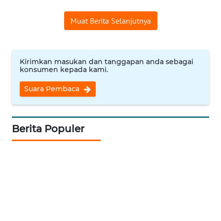
RIAU
Muat Berita Selanjutnya
WN
SERAMBI
Kirimkan masukan dan tanggapan anda sebagai
WN
konsumen kepada kami.
JAMBI
Suara Pembaca
WN
SULTRA
Berita Populer
WN
NTB
WN
SULTENG
WN
SULBAR