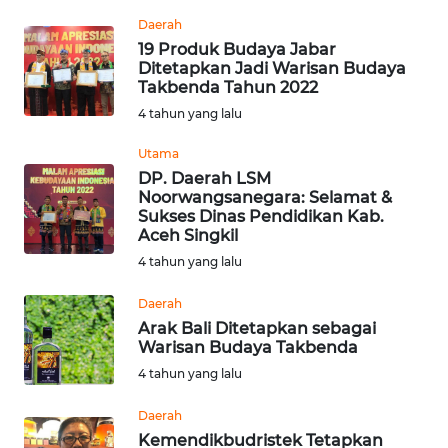
REDAKSI
Daerah
19 Produk Budaya Jabar
Ditetapkan Jadi Warisan Budaya
KARIR
Takbenda Tahun 2022
4 tahun yang lalu
DISCLAIMER
Utama
Wahana
DP. Daerah LSM
News
Noorwangsanegara: Selamat &
Regional
Sukses Dinas Pendidikan Kab.
Aceh Singkil
4 tahun yang lalu
WN
SUMUT
Daerah
Arak Bali Ditetapkan sebagai
WN
Warisan Budaya Takbenda
JAKARTA
4 tahun yang lalu
WN
Daerah
JABAR
Kemendikbudristek Tetapkan