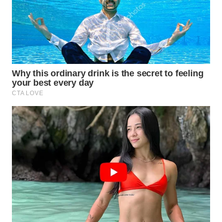
WN
SUMEDANG
WN
CIANJUR
WN
KEPULAUAN
SERIBU
WN
TANGERANG
WN
BINJAI
WN
CIREBON