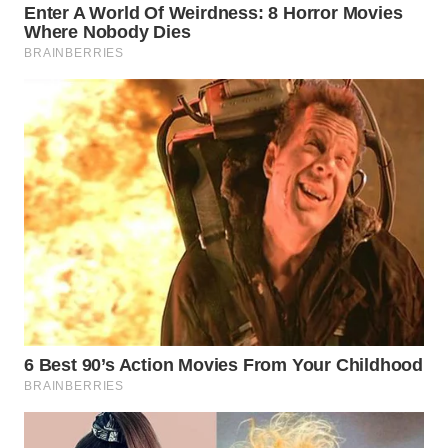
WN
TAPANULI
TENGAH
WN DELI
SERDANG
WN
TEBING
TINGGI
WN
PAKPAK
WN
KARAWANG
WN