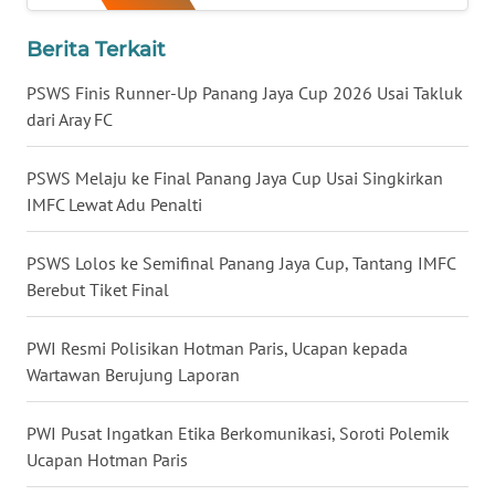
Berita Terkait
WN
NUSANTARA
PSWS Finis Runner-Up Panang Jaya Cup 2026 Usai Takluk
dari Aray FC
WN
JOGJA
PSWS Melaju ke Final Panang Jaya Cup Usai Singkirkan
IMFC Lewat Adu Penalti
WN
JATIM
PSWS Lolos ke Semifinal Panang Jaya Cup, Tantang IMFC
Berebut Tiket Final
WN
BALI
PWI Resmi Polisikan Hotman Paris, Ucapan kepada
Wartawan Berujung Laporan
WN
KALBAR
PWI Pusat Ingatkan Etika Berkomunikasi, Soroti Polemik
Ucapan Hotman Paris
WN
KALTENG