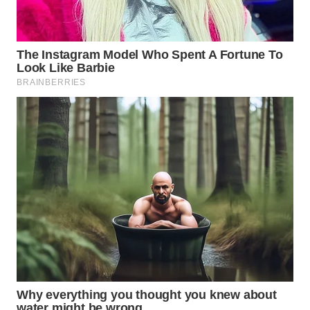
WAHANA
LISTRIK
WAHANA
TRAVEL
WAHANA
TV
WAHANANEWS
ID
WAHANANEWS
CO ID
WAHANANEWS
NET