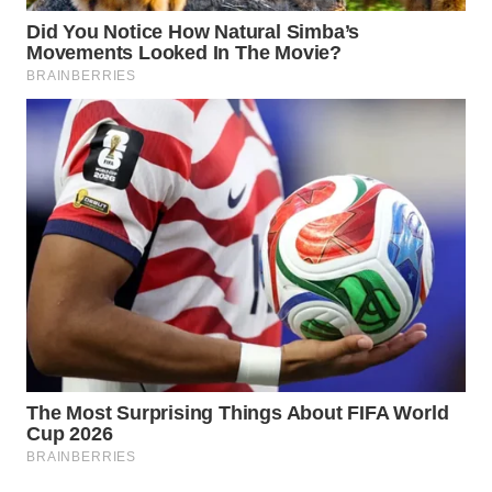
LANGKAT
WN
TAPANULI
SELATAN
WN
TANJUNG
LESUNG
WN
KARO
WN
SIMALUNGUN
WN
LABUHANBATU