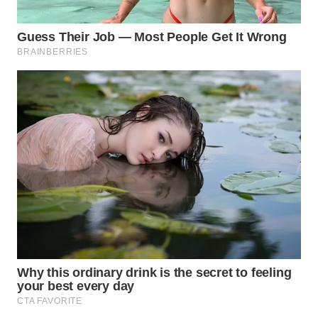
WN
INDRAMAYU
WN
KUNINGAN
WN
MAJALENGKA
WN
SUBANG
WN
SUKABUMI
WN
PURWAKARTA