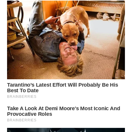
WN
PRIANGAN
TIMUR
WN
SEMARANG
WN
SOLO
WN
BOROBUDUR
WN
MADURA
WN