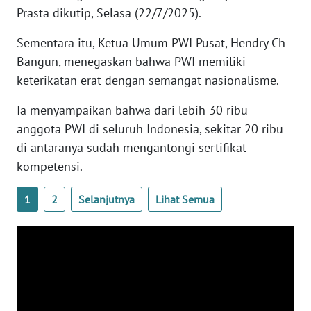
RIAU
Prasta dikutip, Selasa (22/7/2025).
WN
Sementara itu, Ketua Umum PWI Pusat, Hendry Ch
SERAMBI
Bangun, menegaskan bahwa PWI memiliki
keterikatan erat dengan semangat nasionalisme.
WN
JAMBI
Ia menyampaikan bahwa dari lebih 30 ribu
anggota PWI di seluruh Indonesia, sekitar 20 ribu
WN
di antaranya sudah mengantongi sertifikat
SULTRA
kompetensi.
WN
1
2
Selanjutnya
Lihat Semua
NTB
WN
SULTENG
WN
SULBAR