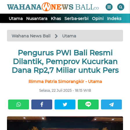
Utama
Nusantara
Khas
Serba-serbi
Opini
Indeks
WAHANA
Tutup
TV
Wahana News Bali
Utama
UTAMA
Pengurus PWI Bali Resmi
Dilantik, Pemprov Kucurkan
NUSANTARA
Dana Rp2,7 Miliar untuk Pers
Rimma Patria Simorangkir - Utama
KHAS
Selasa, 22 Juli 2025 - 18:15 WIB
SERBA-
SERBI
OPINI