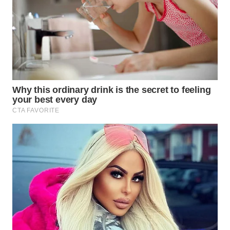
Wahana
Media
Group
WAHANA
NEWS
WAHANA
TANI
WAHANA
ADVOKAT
WAHANA
INFRASTRUKTUR
WAHANA
KONSUMEN