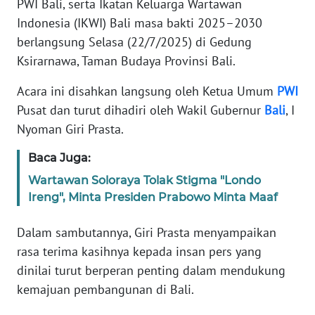
PWI Bali, serta Ikatan Keluarga Wartawan
REDAKSI
Indonesia (IKWI) Bali masa bakti 2025–2030
berlangsung Selasa (22/7/2025) di Gedung
KARIR
Ksirarnawa, Taman Budaya Provinsi Bali.
DISCLAIMER
Acara ini disahkan langsung oleh Ketua Umum
PWI
Pusat dan turut dihadiri oleh Wakil Gubernur
Bali
, I
Wahana
Nyoman Giri Prasta.
News
Regional
Baca Juga:
Wartawan Soloraya Tolak Stigma "Londo
WN
Ireng", Minta Presiden Prabowo Minta Maaf
SUMUT
Dalam sambutannya, Giri Prasta menyampaikan
WN
rasa terima kasihnya kepada insan pers yang
JAKARTA
dinilai turut berperan penting dalam mendukung
kemajuan pembangunan di Bali.
WN
JABAR