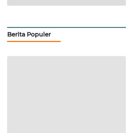
PORTAL
KONSUMEN
Berita Populer
FORWAMKI
ALPERKLINAS
FORJASIDA
TAMBANG
NEWS
SITUNGIR
NEWS
SIDIKALANG
NEWS