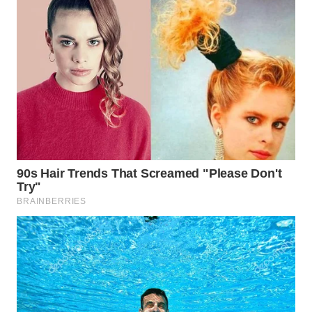
BEKASI
WN
BOGOR
WN
DEPOK
WN
TAPANULI
UTARA
WN
SAMOSIR
WN
PADANG
LAWAS