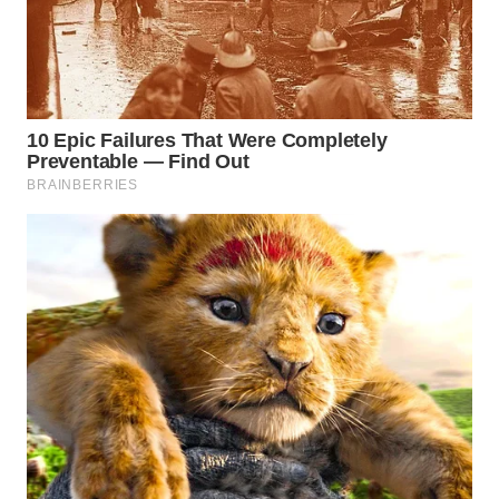
WN
MALUKU
WN
MALUT
WN
DAIRI
WN
DANAU
TOBA
WN
NIAS
WN