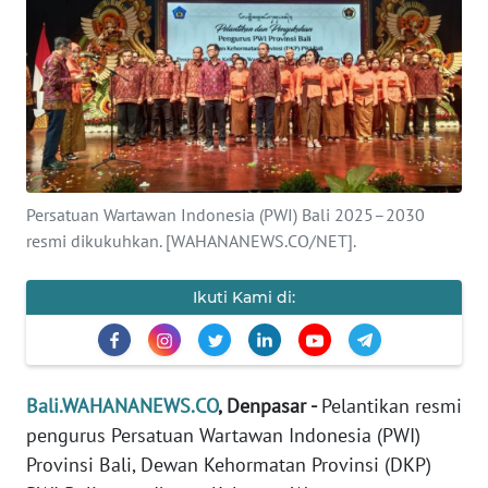
Informasi
INDEKS
BERITA
KONTAK
KAMI
Persatuan Wartawan Indonesia (PWI) Bali 2025–2030
resmi dikukuhkan. [WAHANANEWS.CO/NET].
INFO
IKLAN
Ikuti Kami di:
TENTANG
KAMI
Bali.WAHANANEWS.CO
, Denpasar -
Pelantikan resmi
PEDOMAN
MEDIA
pengurus Persatuan Wartawan Indonesia (PWI)
SIBER
Provinsi Bali, Dewan Kehormatan Provinsi (DKP)