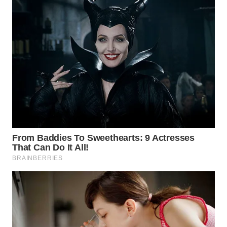
SURABAYA
WN
NATUNA
WN
BINTAN
WN
MANDALIKA
WN
LIKUPANG
WN
LABUANBAJO
WN
BORNEO