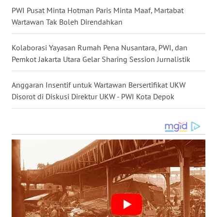
PWI Pusat Minta Hotman Paris Minta Maaf, Martabat
WN
Wartawan Tak Boleh Direndahkan
KALTARA
Kolaborasi Yayasan Rumah Pena Nusantara, PWI, dan
WN
Pemkot Jakarta Utara Gelar Sharing Session Jurnalistik
KALSEL
Anggaran Insentif untuk Wartawan Bersertifikat UKW
WN
Disorot di Diskusi Direktur UKW - PWI Kota Depok
KALTIM
WN
SULSEL
WN
GORONTALO
WN
SULUT