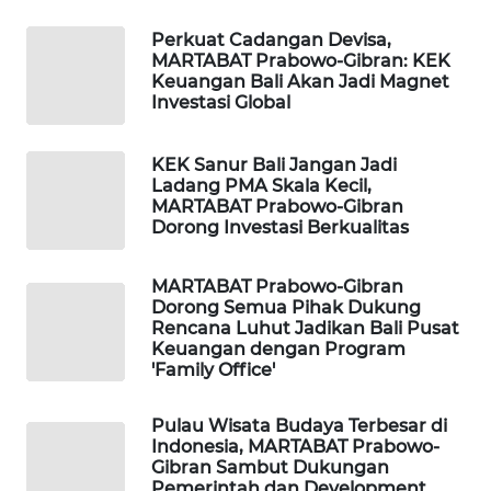
Perkuat Cadangan Devisa,
WAHANA
MARTABAT Prabowo-Gibran: KEK
DESA
Keuangan Bali Akan Jadi Magnet
WISATA
Investasi Global
LAPAK
KEK Sanur Bali Jangan Jadi
WAHANA
Ladang PMA Skala Kecil,
MARTABAT Prabowo-Gibran
Dorong Investasi Berkualitas
Wahana
Network
MARTABAT Prabowo-Gibran
Dorong Semua Pihak Dukung
KONSUMEN
Rencana Luhut Jadikan Bali Pusat
LISTRIK
Keuangan dengan Program
'Family Office'
MASYARAKAT
KELISTRIKAN
Pulau Wisata Budaya Terbesar di
Indonesia, MARTABAT Prabowo-
Gibran Sambut Dukungan
WALINKI
Pemerintah dan Development