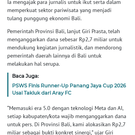
Ia mengajak para jurnalis untuk ikut serta dalam
memperkuat sektor pariwisata yang menjadi
WN
tulang punggung ekonomi Bali.
BANTEN
Pemerintah Provinsi Bali, lanjut Giri Prasta, telah
WN
menganggarkan dana sebesar Rp2,7 miliar untuk
NTT
mendukung kegiatan jurnalistik, dan mendorong
pemerintah daerah lainnya di Bali untuk
WN
KEPRI
melakukan hal serupa.
Baca Juga:
WN
PAPUA
PSWS Finis Runner-Up Panang Jaya Cup 2026
Usai Takluk dari Aray FC
WN
“Memasuki era 5.0 dengan teknologi Meta dan AI,
PAPUA
BARAT
setiap kabupaten/kota wajib menganggarkan dana
untuk pers. Di Provinsi Bali, kami alokasikan Rp2,7
WN
miliar sebagai bukti konkret sinergi,” ujar Giri