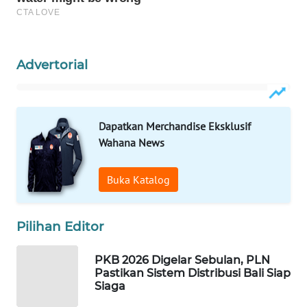
WAHANA
SPORT
Advertorial
WAHANA
UMKM
Dapatkan Merchandise Eksklusif
WAHANA
Wahana News
SELEB
Buka Katalog
WAHANA
PERSONA
Pilihan Editor
WAHANA
OTOMOTIF
PKB 2026 Digelar Sebulan, PLN
Pastikan Sistem Distribusi Bali Siap
Siaga
WAHANA
HEALTH