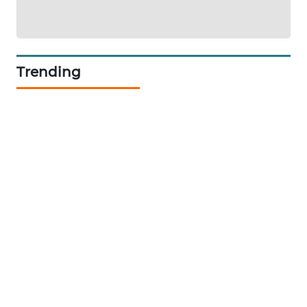
SIBARAGAS
NEWS
Trending
METRO
SIANTAR
NEWS
METRO
MEDAN
NEWS
METRO
JAKARTA
NEWS
KRT
NEWS