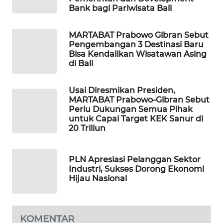
ID
Bank bagi Pariwisata Bali
MAWAKA
MARTABAT Prabowo Gibran Sebut
ID
Pengembangan 3 Destinasi Baru
Bisa Kendalikan Wisatawan Asing
di Bali
MARTABAT
NET
Usai Diresmikan Presiden,
MARTABAT Prabowo-Gibran Sebut
PLN
Perlu Dukungan Semua Pihak
WATCH
untuk Capai Target KEK Sanur di
20 Triliun
MKLI
PLN Apresiasi Pelanggan Sektor
LPKKI
Industri, Sukses Dorong Ekonomi
Hijau Nasional
LKKI
KOMENTAR
KOPEKLIN