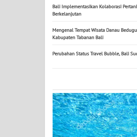
WN
Bali Implementasikan Kolaborasi Pertan
KALTARA
Berkelanjutan
WN
Mengenal Tempat Wisata Danau Bedugul
KALSEL
Kabupaten Tabanan Bali
WN
Perubahan Status Travel Bubble, Bali Su
KALTIM
WN
SULSEL
WN
GORONTALO
WN
SULUT