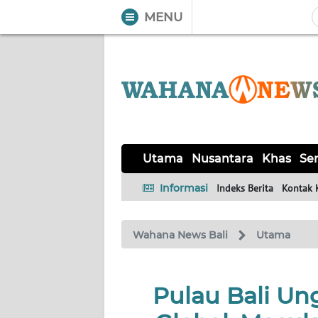
MENU
WAHANA
Tutup
TV
UTAMA
NUSANTARA
Utama
Nusantara
Khas
Ser
KHAS
Informasi
Indeks Berita
Kontak 
SERBA-
Wahana News Bali
Utama
SERBI
OPINI
Pulau Bali Un
Informasi