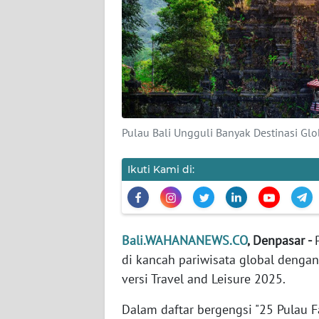
KARIR
DISCLAIMER
Wahana
News
Regional
Pulau Bali Ungguli Banyak Destinasi G
WN
Ikuti Kami di:
SUMUT
WN
JAKARTA
Bali.WAHANANEWS.CO
, Denpasar -
di kancah pariwisata global dengan
WN
versi Travel and Leisure 2025.
JABAR
Dalam daftar bergengsi "25 Pulau 