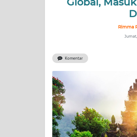
Global, Masuk
D
INDEKS
BERITA
Rimma P
KONTAK
Jumat,
KAMI
Komentar
INFO
IKLAN
TENTANG
KAMI
PEDOMAN
MEDIA
SIBER
REDAKSI