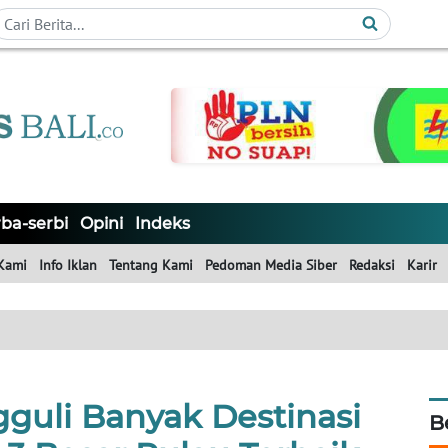
ba-serbi
Opini
Indeks
Kami
Info Iklan
Tentang Kami
Pedoman Media Siber
Redaksi
Karir
gguli Banyak Destinasi
B