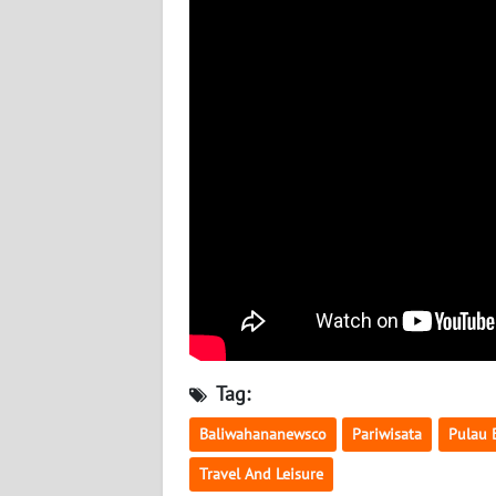
WN
BABEL
WN
SUMBAR
WN
SUMSEL
WN
BENGKULU
WN
LAMPUNG
Tag:
WN
Baliwahananewsco
Pariwisata
Pulau 
JATENG
Travel And Leisure