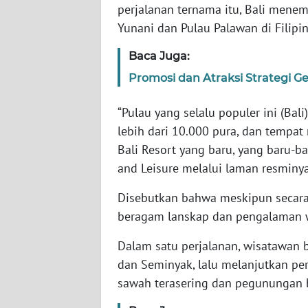
WN
perjalanan ternama itu, Bali menemp
BANTEN
Yunani dan Pulau Palawan di Filipin
Baca Juga:
WN
NTT
Promosi dan Atraksi Strategi Ge
WN
“Pulau yang selalu populer ini (Ba
KEPRI
lebih dari 10.000 pura, dan tempat
Bali Resort yang baru, yang baru-bar
WN
and Leisure melalui laman resminya
PAPUA
Disebutkan bahwa meskipun secara g
WN
beragam lanskap dan pengalaman 
PAPUA
BARAT
Dalam satu perjalanan, wisatawan 
dan Seminyak, lalu melanjutkan p
WN
sawah terasering dan pegunungan 
RIAU