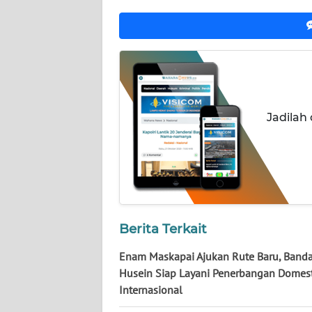
WN
NUSANTARA
WN
JOGJA
WN
Jadilah
JATIM
WN
BALI
WN
Berita Terkait
KALBAR
Enam Maskapai Ajukan Rute Baru, Band
WN
Husein Siap Layani Penerbangan Domes
KALTENG
Internasional