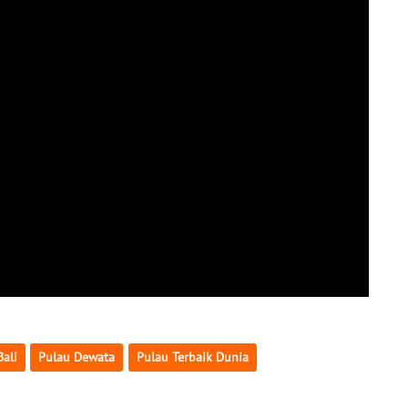
Bali
Pulau Dewata
Pulau Terbaik Dunia