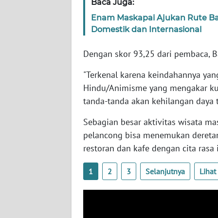
Baca Juga:
WN
Enam Maskapai Ajukan Rute Ba
SERAMBI
Domestik dan Internasional
WN
Dengan skor 93,25 dari pembaca, B
JAMBI
"Terkenal karena keindahannya yang
WN
Hindu/Animisme yang mengakar kua
SULTRA
tanda-tanda akan kehilangan daya ta
WN
Sebagian besar aktivitas wisata mas
NTB
pelancong bisa menemukan deretan 
restoran dan kafe dengan cita rasa 
WN
SULTENG
1
2
3
Selanjutnya
Liha
WN
SULBAR