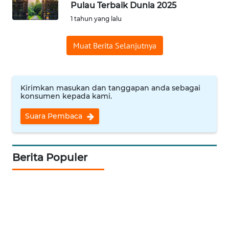
Pulau Terbaik Dunia 2025
Informasi
1 tahun yang lalu
INDEKS
Muat Berita Selanjutnya
BERITA
KONTAK
KAMI
Kirimkan masukan dan tanggapan anda sebagai
konsumen kepada kami.
INFO
Suara Pembaca
IKLAN
TENTANG
Berita Populer
KAMI
PEDOMAN
MEDIA
SIBER