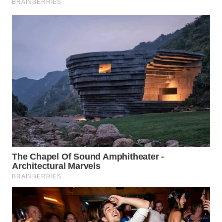
WN
PRIANGAN
TIMUR
WN
SEMARANG
WN
SOLO
WN
BOROBUDUR
WN
MADURA
WN