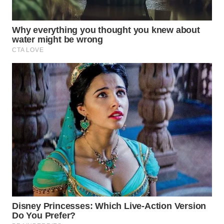
WN
INDRAMAYU
WN
KUNINGAN
WN
MAJALENGKA
WN
SUBANG
WN
SUKABUMI
WN
PURWAKARTA