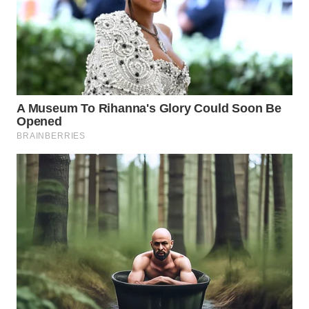
WN
SUMEDANG
WN
CIANJUR
WN
KEPULAUAN
SERIBU
WN
TANGERANG
WN
BINJAI
WN
CIREBON