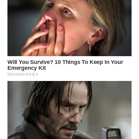
WN
MALUKU
WN
MALUT
WN
DAIRI
WN
DANAU
TOBA
WN
NIAS
WN