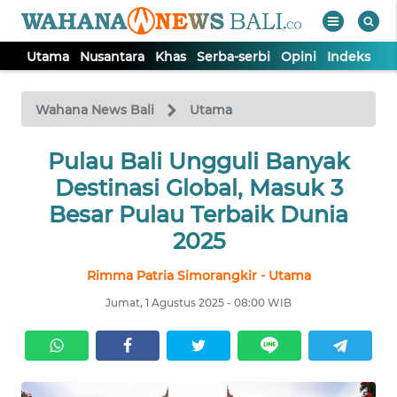
Utama
Nusantara
Khas
Serba-serbi
Opini
Indeks
WAHANA
Tutup
TV
Wahana News Bali
Utama
UTAMA
Pulau Bali Ungguli Banyak
Destinasi Global, Masuk 3
NUSANTARA
Besar Pulau Terbaik Dunia
2025
KHAS
Rimma Patria Simorangkir - Utama
Jumat, 1 Agustus 2025 - 08:00 WIB
SERBA-
SERBI
OPINI