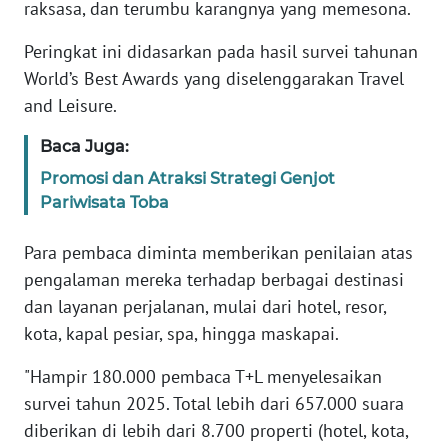
raksasa, dan terumbu karangnya yang memesona.
REDAKSI
Peringkat ini didasarkan pada hasil survei tahunan
KARIR
World’s Best Awards yang diselenggarakan Travel
and Leisure.
DISCLAIMER
Baca Juga:
Wahana
Promosi dan Atraksi Strategi Genjot
News
Pariwisata Toba
Regional
Para pembaca diminta memberikan penilaian atas
WN
pengalaman mereka terhadap berbagai destinasi
SUMUT
dan layanan perjalanan, mulai dari hotel, resor,
kota, kapal pesiar, spa, hingga maskapai.
WN
JAKARTA
"Hampir 180.000 pembaca T+L menyelesaikan
survei tahun 2025. Total lebih dari 657.000 suara
WN
diberikan di lebih dari 8.700 properti (hotel, kota,
JABAR