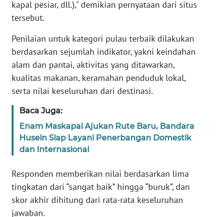
kapal pesiar, dll.)," demikian pernyataan dari situs
tersebut.
WN
BANTEN
Penilaian untuk kategori pulau terbaik dilakukan
berdasarkan sejumlah indikator, yakni keindahan
WN
alam dan pantai, aktivitas yang ditawarkan,
NTT
kualitas makanan, keramahan penduduk lokal,
serta nilai keseluruhan dari destinasi.
WN
KEPRI
Baca Juga:
Enam Maskapai Ajukan Rute Baru, Bandara
WN
PAPUA
Husein Siap Layani Penerbangan Domestik
dan Internasional
WN
Responden memberikan nilai berdasarkan lima
PAPUA
BARAT
tingkatan dari “sangat baik” hingga “buruk”, dan
skor akhir dihitung dari rata-rata keseluruhan
WN
jawaban.