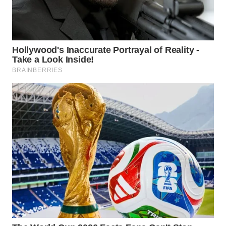
LANGKAT
WN
TAPANULI
SELATAN
WN
TANJUNG
LESUNG
WN
KARO
WN
SIMALUNGUN
WN
LABUHANBATU