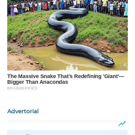
WAHANA
SPORT
WAHANA
UMKM
WAHANA
SELEB
WAHANA
PERSONA
WAHANA
OTOMOTIF
Advertorial
WAHANA
HEALTH