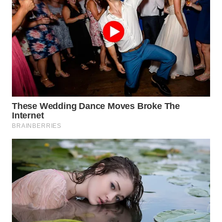
SURABAYA
WN
NATUNA
WN
BINTAN
WN
MANDALIKA
WN
LIKUPANG
WN
LABUANBAJO
WN
BORNEO