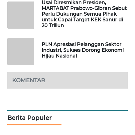
Usai Diresmikan Presiden,
MARTABAT Prabowo-Gibran Sebut
PORTAL
Perlu Dukungan Semua Pihak
KONSUMEN
untuk Capai Target KEK Sanur di
20 Triliun
FORWAMKI
PLN Apresiasi Pelanggan Sektor
Industri, Sukses Dorong Ekonomi
ALPERKLINAS
Hijau Nasional
FORJASIDA
KOMENTAR
TAMBANG
NEWS
SITUNGIR
NEWS
Berita Populer
SIDIKALANG
NEWS