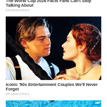
WN
TAPANULI
TENGAH
WN DELI
SERDANG
WN
TEBING
TINGGI
WN
PAKPAK
WN
KARAWANG
WN