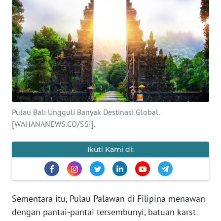
Informasi
INDEKS
BERITA
KONTAK
KAMI
INFO
Pulau Bali Ungguli Banyak Destinasi Global.
IKLAN
[WAHANANEWS.CO/SSI].
TENTANG
Ikuti Kami di:
KAMI
PEDOMAN
MEDIA
Sementara itu, Pulau Palawan di Filipina menawan
SIBER
dengan pantai-pantai tersembunyi, batuan karst