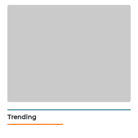
SIBARAGAS
NEWS
METRO
SIANTAR
NEWS
METRO
MEDAN
NEWS
METRO
JAKARTA
NEWS
Trending
KRT
NEWS