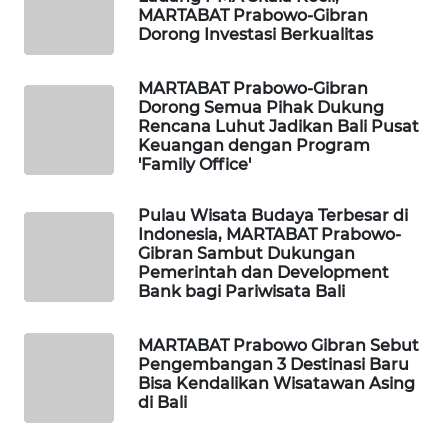
ID
MARTABAT Prabowo-Gibran
Dorong Investasi Berkualitas
MAWAKA
ID
MARTABAT Prabowo-Gibran
Dorong Semua Pihak Dukung
Rencana Luhut Jadikan Bali Pusat
MARTABAT
Keuangan dengan Program
NET
'Family Office'
PLN
Pulau Wisata Budaya Terbesar di
WATCH
Indonesia, MARTABAT Prabowo-
Gibran Sambut Dukungan
Pemerintah dan Development
MKLI
Bank bagi Pariwisata Bali
LPKKI
MARTABAT Prabowo Gibran Sebut
Pengembangan 3 Destinasi Baru
Bisa Kendalikan Wisatawan Asing
LKKI
di Bali
KOPEKLIN