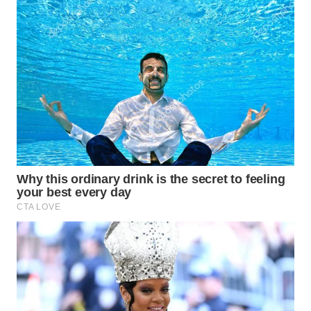
BEKASI
WN
BOGOR
WN
DEPOK
WN
TAPANULI
UTARA
WN
SAMOSIR
WN
PADANG
LAWAS