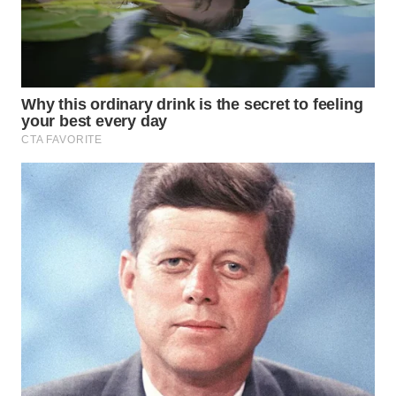
Wahana
Media
Group
WAHANA
NEWS
WAHANA
TANI
WAHANA
ADVOKAT
WAHANA
INFRASTRUKTUR
WAHANA
KONSUMEN