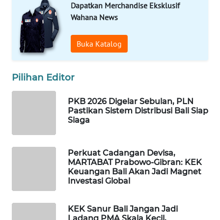
Dapatkan Merchandise Eksklusif
Wahana News
WAHANA
DESA
WISATA
Buka Katalog
LAPAK
Pilihan Editor
WAHANA
PKB 2026 Digelar Sebulan, PLN
Wahana
Pastikan Sistem Distribusi Bali Siap
Network
Siaga
KONSUMEN
LISTRIK
Perkuat Cadangan Devisa,
MARTABAT Prabowo-Gibran: KEK
Keuangan Bali Akan Jadi Magnet
MASYARAKAT
Investasi Global
KELISTRIKAN
KEK Sanur Bali Jangan Jadi
WALINKI
Ladang PMA Skala Kecil,