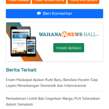
WN
Beri Komentar
BABEL
WN
SUMBAR
Install Aplikasi
WN
SUMSEL
WN
Berita Terkait
BENGKULU
Enam Maskapai Ajukan Rute Baru, Bandara Husein Siap
WN
Layani Penerbangan Domestik dan Internasional
LAMPUNG
Pemadaman Listrik Bali Gegerkan Warga, PLN Selesaikan
WN
dalam Semalam
JATENG