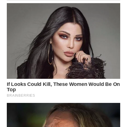
WN
KALTARA
WN
KALSEL
WN
KALTIM
WN
SULSEL
WN
GORONTALO
WN
SULUT