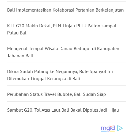
Bali Implementasikan Kolaborasi Pertanian Berkelanjutan
WN
NUSANTARA
KTT G20 Makin Dekat, PLN Tinjau PLTU Paiton sampai
Pulau Bali
WN
JOGJA
Mengenal Tempat Wisata Danau Bedugul di Kabupaten
Tabanan Bali
WN
JATIM
Dikira Sudah Pulang ke Negaranya, Bule Spanyol Ini
Ditemukan Tinggal Kerangka di Bali
WN
BALI
Perubahan Status Travel Bubble, Bali Sudah Siap
WN
KALBAR
Sambut G20, Tol Atas Laut Bali Bakal Dipoles Jadi Hijau
WN
KALTENG