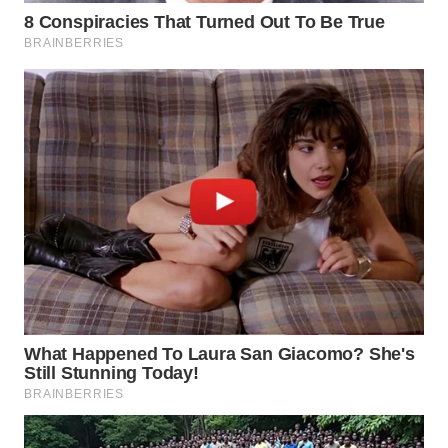
WAHANA
LISTRIK
WAHANA
TRAVEL
WAHANA
TV
WAHANANEWS
ID
WAHANANEWS
CO ID
WAHANANEWS
NET