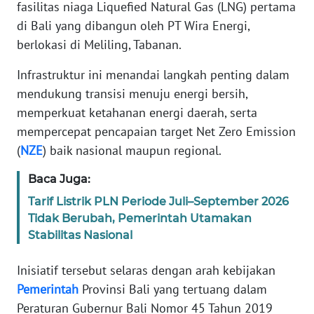
fasilitas niaga Liquefied Natural Gas (LNG) pertama
REDAKSI
di Bali yang dibangun oleh PT Wira Energi,
berlokasi di Meliling, Tabanan.
KARIR
Infrastruktur ini menandai langkah penting dalam
DISCLAIMER
mendukung transisi menuju energi bersih,
memperkuat ketahanan energi daerah, serta
Wahana
mempercepat pencapaian target Net Zero Emission
News
(
NZE
) baik nasional maupun regional.
Regional
Baca Juga:
WN
SUMUT
Tarif Listrik PLN Periode Juli–September 2026
Tidak Berubah, Pemerintah Utamakan
Stabilitas Nasional
WN
JAKARTA
Inisiatif tersebut selaras dengan arah kebijakan
Pemerintah
Provinsi Bali yang tertuang dalam
WN
JABAR
Peraturan Gubernur Bali Nomor 45 Tahun 2019