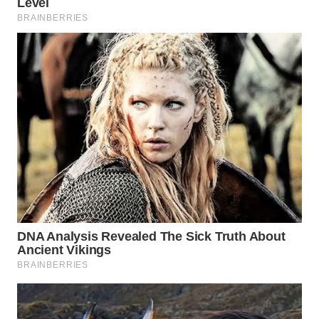
BEKASI
WN
BOGOR
WN
DEPOK
WN
TAPANULI
UTARA
WN
SAMOSIR
WN
PADANG
LAWAS