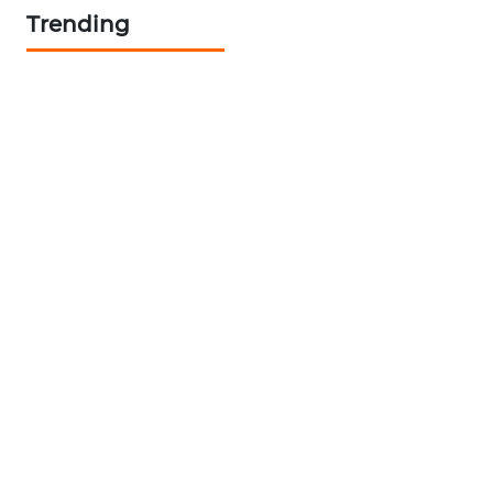
Trending
PORTAL
KONSUMEN
FORWAMKI
ALPERKLINAS
FORJASIDA
TAMBANG
NEWS
SITUNGIR
NEWS
SIDIKALANG
NEWS