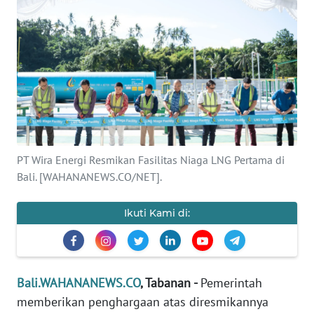
Informasi
INDEKS
BERITA
KONTAK
KAMI
INFO
PT Wira Energi Resmikan Fasilitas Niaga LNG Pertama di
IKLAN
Bali. [WAHANANEWS.CO/NET].
TENTANG
Ikuti Kami di:
KAMI
PEDOMAN
MEDIA
Bali.WAHANANEWS.CO
, Tabanan -
Pemerintah
SIBER
memberikan penghargaan atas diresmikannya