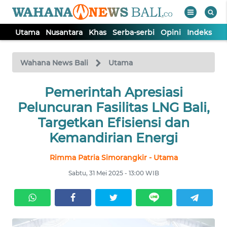
Utama
Nusantara
Khas
Serba-serbi
Opini
Indeks
WAHANA
Tutup
TV
Wahana News Bali
Utama
UTAMA
Pemerintah Apresiasi
Peluncuran Fasilitas LNG Bali,
NUSANTARA
Targetkan Efisiensi dan
Kemandirian Energi
KHAS
Rimma Patria Simorangkir - Utama
Sabtu, 31 Mei 2025 - 13:00 WIB
SERBA-
SERBI
OPINI