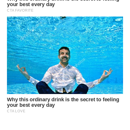
Wahana
Media
Group
WAHANA
NEWS
WAHANA
TANI
WAHANA
ADVOKAT
WAHANA
INFRASTRUKTUR
WAHANA
KONSUMEN