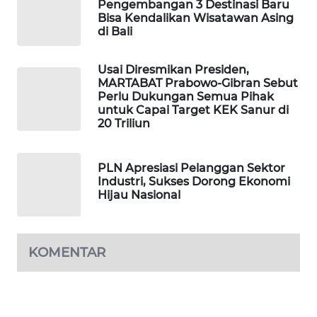
Pengembangan 3 Destinasi Baru
Bisa Kendalikan Wisatawan Asing
di Bali
WAHANA
DESA
WISATA
Usai Diresmikan Presiden,
MARTABAT Prabowo-Gibran Sebut
Perlu Dukungan Semua Pihak
LAPAK
untuk Capai Target KEK Sanur di
WAHANA
20 Triliun
Wahana
Network
PLN Apresiasi Pelanggan Sektor
Industri, Sukses Dorong Ekonomi
Hijau Nasional
KONSUMEN
LISTRIK
KOMENTAR
MASYARAKAT
KELISTRIKAN
WALINKI