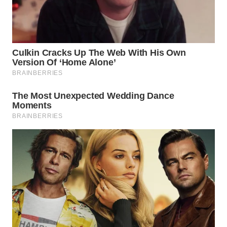
WN
PRIANGAN
TIMUR
WN
SEMARANG
WN
SOLO
WN
BOROBUDUR
WN
MADURA
WN