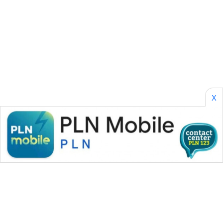
SONYA
ASA
NEWS
X