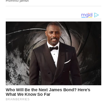
Provinsi jambi
WN
MALUKU
WN
MALUT
WN
DAIRI
WN
DANAU
TOBA
WN
NIAS
WN