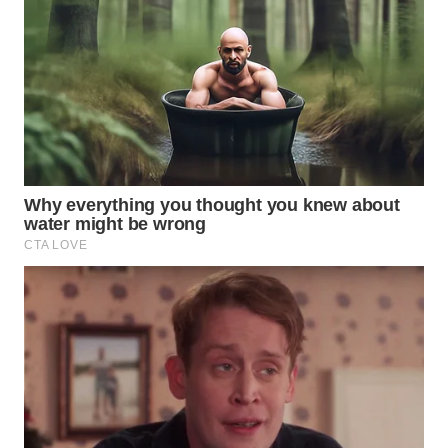
WN
INDRAMAYU
WN
KUNINGAN
WN
MAJALENGKA
WN
SUBANG
WN
SUKABUMI
WN
PURWAKARTA