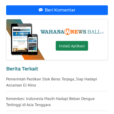
Beri Komentar
WN
NUSANTARA
WN
JOGJA
Install Aplikasi
WN
JATIM
Berita Terkait
WN
BALI
Pemerintah Pastikan Stok Beras Terjaga, Siap Hadapi
Ancaman El Nino
WN
KALBAR
Kemenkes: Indonesia Masih Hadapi Beban Dengue
Tertinggi di Asia Tenggara
WN
KALTENG