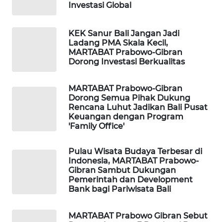
Investasi Global
WAHANA
KEK Sanur Bali Jangan Jadi
SPORT
Ladang PMA Skala Kecil,
MARTABAT Prabowo-Gibran
WAHANA
Dorong Investasi Berkualitas
UMKM
MARTABAT Prabowo-Gibran
WAHANA
Dorong Semua Pihak Dukung
Rencana Luhut Jadikan Bali Pusat
SELEB
Keuangan dengan Program
'Family Office'
WAHANA
PERSONA
Pulau Wisata Budaya Terbesar di
Indonesia, MARTABAT Prabowo-
Gibran Sambut Dukungan
WAHANA
Pemerintah dan Development
OTOMOTIF
Bank bagi Pariwisata Bali
WAHANA
MARTABAT Prabowo Gibran Sebut
HEALTH