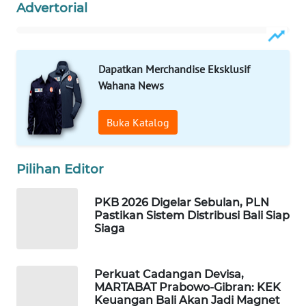
Advertorial
WAHANA
LISTRIK
Dapatkan Merchandise Eksklusif
Wahana News
WAHANA
TRAVEL
Buka Katalog
WAHANA
TV
Pilihan Editor
WAHANANEWS
ID
PKB 2026 Digelar Sebulan, PLN
Pastikan Sistem Distribusi Bali Siap
Siaga
WAHANANEWS
CO ID
Perkuat Cadangan Devisa,
MARTABAT Prabowo-Gibran: KEK
WAHANANEWS
Keuangan Bali Akan Jadi Magnet
NET