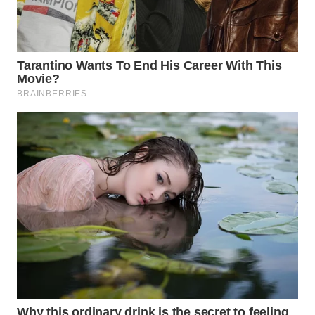
SURABAYA
WN
NATUNA
WN
BINTAN
WN
MANDALIKA
WN
LIKUPANG
WN
LABUANBAJO
WN
BORNEO