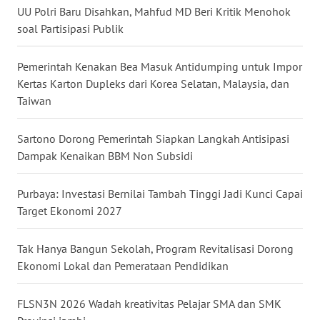
UU Polri Baru Disahkan, Mahfud MD Beri Kritik Menohok
soal Partisipasi Publik
WN
KALTARA
Pemerintah Kenakan Bea Masuk Antidumping untuk Impor
Kertas Karton Dupleks dari Korea Selatan, Malaysia, dan
WN
KALSEL
Taiwan
WN
Sartono Dorong Pemerintah Siapkan Langkah Antisipasi
KALTIM
Dampak Kenaikan BBM Non Subsidi
WN
Purbaya: Investasi Bernilai Tambah Tinggi Jadi Kunci Capai
SULSEL
Target Ekonomi 2027
WN
Tak Hanya Bangun Sekolah, Program Revitalisasi Dorong
GORONTALO
Ekonomi Lokal dan Pemerataan Pendidikan
WN
FLSN3N 2026 Wadah kreativitas Pelajar SMA dan SMK
SULUT