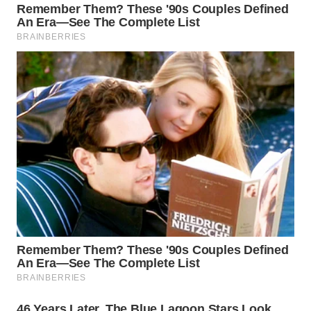
LANGKAT
WN
TAPANULI
SELATAN
WN
TANJUNG
LESUNG
WN
KARO
WN
SIMALUNGUN
WN
LABUHANBATU