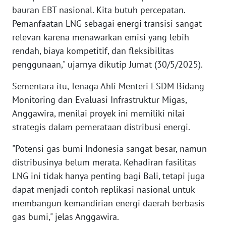
RIAU
bauran EBT nasional. Kita butuh percepatan.
Pemanfaatan LNG sebagai energi transisi sangat
WN
relevan karena menawarkan emisi yang lebih
SERAMBI
rendah, biaya kompetitif, dan fleksibilitas
penggunaan," ujarnya dikutip Jumat (30/5/2025).
WN
JAMBI
Sementara itu, Tenaga Ahli Menteri ESDM Bidang
Monitoring dan Evaluasi Infrastruktur Migas,
WN
Anggawira, menilai proyek ini memiliki nilai
SULTRA
strategis dalam pemerataan distribusi energi.
WN
"Potensi gas bumi Indonesia sangat besar, namun
NTB
distribusinya belum merata. Kehadiran fasilitas
LNG ini tidak hanya penting bagi Bali, tetapi juga
WN
dapat menjadi contoh replikasi nasional untuk
SULTENG
membangun kemandirian energi daerah berbasis
WN
gas bumi," jelas Anggawira.
SULBAR