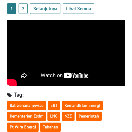
1
2
Selanjutnya
Lihat Semua
WN
BABEL
WN
SUMBAR
WN
SUMSEL
WN
BENGKULU
Tag:
WN
Baliwahananewsco
EBT
Kemandirian Energi
LAMPUNG
Kementerian Esdm
LNG
NZE
Pemerintah
WN
Pt Wira Energi
Tabanan
JATENG