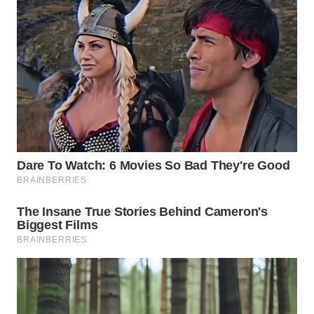
WN
SUMEDANG
WN
CIANJUR
WN
KEPULAUAN
SERIBU
WN
TANGERANG
WN
BINJAI
WN
CIREBON