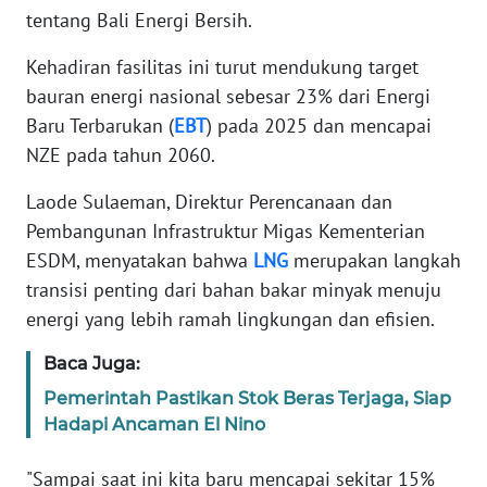
tentang Bali Energi Bersih.
WN
Kehadiran fasilitas ini turut mendukung target
BANTEN
bauran energi nasional sebesar 23% dari Energi
Baru Terbarukan (
EBT
) pada 2025 dan mencapai
WN
NTT
NZE pada tahun 2060.
Laode Sulaeman, Direktur Perencanaan dan
WN
KEPRI
Pembangunan Infrastruktur Migas Kementerian
ESDM, menyatakan bahwa
LNG
merupakan langkah
WN
transisi penting dari bahan bakar minyak menuju
PAPUA
energi yang lebih ramah lingkungan dan efisien.
Baca Juga:
WN
PAPUA
Pemerintah Pastikan Stok Beras Terjaga, Siap
BARAT
Hadapi Ancaman El Nino
WN
"Sampai saat ini kita baru mencapai sekitar 15%