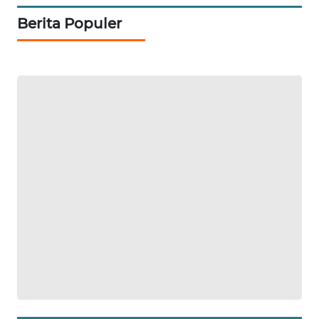
ID
Berita Populer
MAWAKA
ID
MARTABAT
NET
PLN
WATCH
MKLI
LPKKI
LKKI
KOPEKLIN