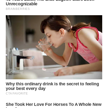
WN
TAPANULI
TENGAH
WN DELI
SERDANG
WN
TEBING
TINGGI
WN
PAKPAK
WN
KARAWANG
WN