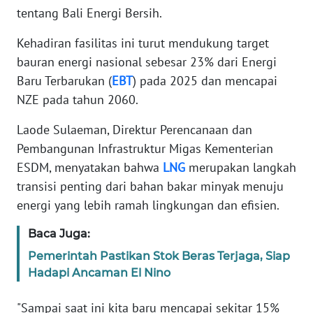
tentang Bali Energi Bersih.
WN
Kehadiran fasilitas ini turut mendukung target
BANTEN
bauran energi nasional sebesar 23% dari Energi
Baru Terbarukan (
EBT
) pada 2025 dan mencapai
WN
NTT
NZE pada tahun 2060.
Laode Sulaeman, Direktur Perencanaan dan
WN
KEPRI
Pembangunan Infrastruktur Migas Kementerian
ESDM, menyatakan bahwa
LNG
merupakan langkah
WN
transisi penting dari bahan bakar minyak menuju
PAPUA
energi yang lebih ramah lingkungan dan efisien.
Baca Juga:
WN
PAPUA
Pemerintah Pastikan Stok Beras Terjaga, Siap
BARAT
Hadapi Ancaman El Nino
WN
"Sampai saat ini kita baru mencapai sekitar 15%