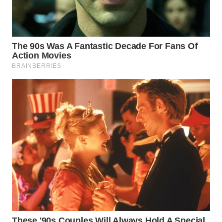
Wahana
Media
Group
WAHANA
NEWS
WAHANA
TANI
WAHANA
ADVOKAT
WAHANA
INFRASTRUKTUR
WAHANA
KONSUMEN