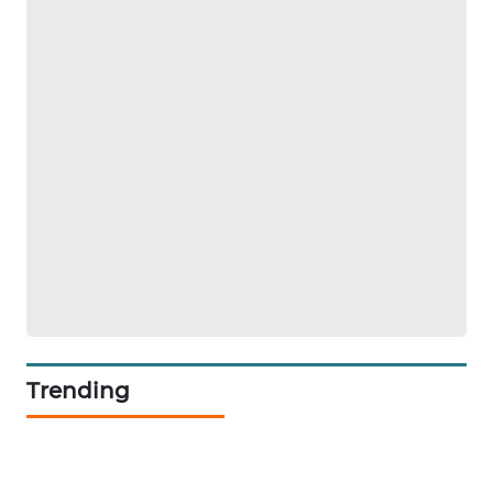
SIBARAGAS
NEWS
METRO
SIANTAR
NEWS
METRO
MEDAN
NEWS
METRO
JAKARTA
Trending
NEWS
KRT
NEWS