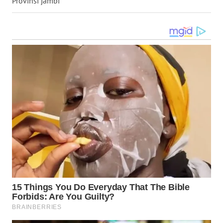
Provinsi jambi
WN
MALUKU
WN
MALUT
WN
DAIRI
WN
DANAU
TOBA
WN
NIAS
WN