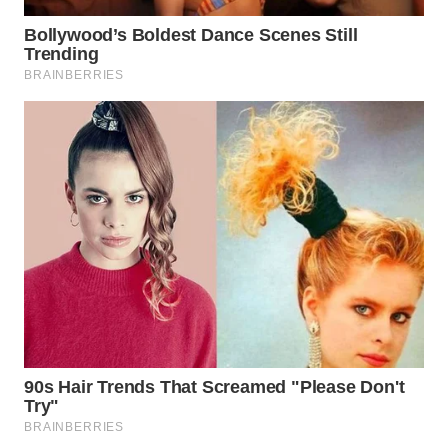
WN
INDRAMAYU
WN
KUNINGAN
WN
MAJALENGKA
WN
SUBANG
WN
SUKABUMI
WN
PURWAKARTA