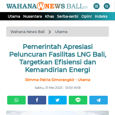
Utama
Nusantara
Khas
Serba-serbi
Opini
Indeks
WAHANA
Tutup
TV
Wahana News Bali
Utama
UTAMA
Pemerintah Apresiasi
Peluncuran Fasilitas LNG Bali,
NUSANTARA
Targetkan Efisiensi dan
Kemandirian Energi
KHAS
Rimma Patria Simorangkir - Utama
Sabtu, 31 Mei 2025 - 13:00 WIB
SERBA-
SERBI
OPINI