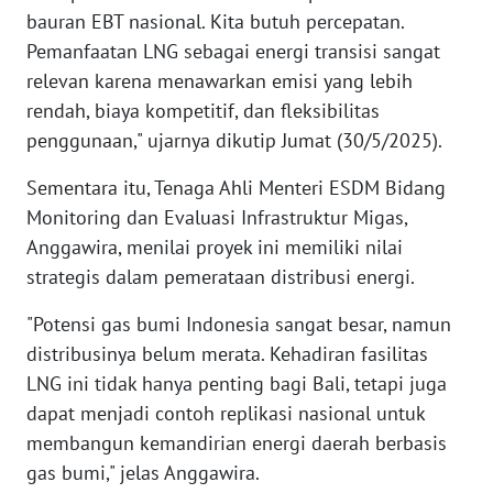
RIAU
bauran EBT nasional. Kita butuh percepatan.
Pemanfaatan LNG sebagai energi transisi sangat
WN
relevan karena menawarkan emisi yang lebih
SERAMBI
rendah, biaya kompetitif, dan fleksibilitas
penggunaan," ujarnya dikutip Jumat (30/5/2025).
WN
JAMBI
Sementara itu, Tenaga Ahli Menteri ESDM Bidang
Monitoring dan Evaluasi Infrastruktur Migas,
WN
Anggawira, menilai proyek ini memiliki nilai
SULTRA
strategis dalam pemerataan distribusi energi.
WN
"Potensi gas bumi Indonesia sangat besar, namun
NTB
distribusinya belum merata. Kehadiran fasilitas
LNG ini tidak hanya penting bagi Bali, tetapi juga
WN
dapat menjadi contoh replikasi nasional untuk
SULTENG
membangun kemandirian energi daerah berbasis
WN
gas bumi," jelas Anggawira.
SULBAR