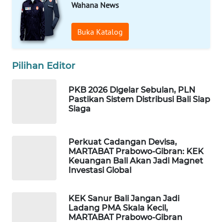
Wahana News
WAHANA
Buka Katalog
DESA
WISATA
Pilihan Editor
LAPAK
WAHANA
PKB 2026 Digelar Sebulan, PLN
Pastikan Sistem Distribusi Bali Siap
Wahana
Siaga
Network
KONSUMEN
Perkuat Cadangan Devisa,
LISTRIK
MARTABAT Prabowo-Gibran: KEK
Keuangan Bali Akan Jadi Magnet
Investasi Global
MASYARAKAT
KELISTRIKAN
KEK Sanur Bali Jangan Jadi
Ladang PMA Skala Kecil,
WALINKI
MARTABAT Prabowo-Gibran