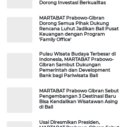
ID
Dorong Investasi Berkualitas
MAWAKA
MARTABAT Prabowo-Gibran
ID
Dorong Semua Pihak Dukung
Rencana Luhut Jadikan Bali Pusat
Keuangan dengan Program
MARTABAT
'Family Office'
NET
Pulau Wisata Budaya Terbesar di
PLN
Indonesia, MARTABAT Prabowo-
WATCH
Gibran Sambut Dukungan
Pemerintah dan Development
Bank bagi Pariwisata Bali
MKLI
MARTABAT Prabowo Gibran Sebut
LPKKI
Pengembangan 3 Destinasi Baru
Bisa Kendalikan Wisatawan Asing
di Bali
LKKI
Usai Diresmikan Presiden,
KOPEKLIN