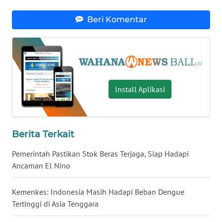
Beri Komentar
WN
NUSANTARA
WN
JOGJA
Install Aplikasi
WN
JATIM
Berita Terkait
WN
BALI
Pemerintah Pastikan Stok Beras Terjaga, Siap Hadapi
Ancaman El Nino
WN
KALBAR
Kemenkes: Indonesia Masih Hadapi Beban Dengue
Tertinggi di Asia Tenggara
WN
KALTENG