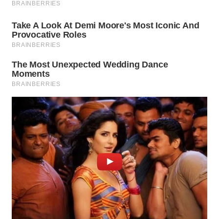
WN
SUMEDANG
WN
CIANJUR
WN
KEPULAUAN
SERIBU
WN
TANGERANG
WN
BINJAI
WN
CIREBON