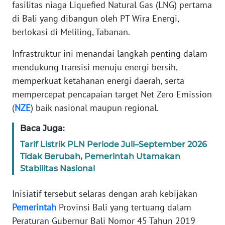
fasilitas niaga Liquefied Natural Gas (LNG) pertama
REDAKSI
di Bali yang dibangun oleh PT Wira Energi,
berlokasi di Meliling, Tabanan.
KARIR
Infrastruktur ini menandai langkah penting dalam
DISCLAIMER
mendukung transisi menuju energi bersih,
memperkuat ketahanan energi daerah, serta
Wahana
mempercepat pencapaian target Net Zero Emission
News
(
NZE
) baik nasional maupun regional.
Regional
Baca Juga:
WN
SUMUT
Tarif Listrik PLN Periode Juli–September 2026
Tidak Berubah, Pemerintah Utamakan
Stabilitas Nasional
WN
JAKARTA
Inisiatif tersebut selaras dengan arah kebijakan
Pemerintah
Provinsi Bali yang tertuang dalam
WN
JABAR
Peraturan Gubernur Bali Nomor 45 Tahun 2019