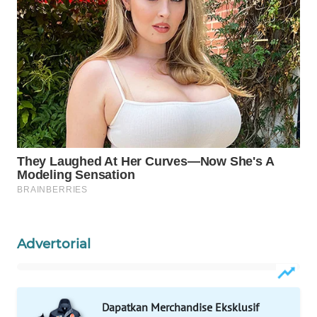
WAHANA
SPORT
WAHANA
UMKM
WAHANA
SELEB
WAHANA
PERSONA
Advertorial
WAHANA
OTOMOTIF
WAHANA
Dapatkan Merchandise Eksklusif
HEALTH