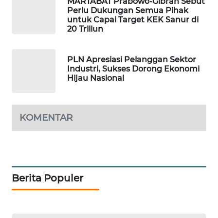
MARTABAT Prabowo-Gibran Sebut
Perlu Dukungan Semua Pihak
untuk Capai Target KEK Sanur di
PORTAL
20 Triliun
KONSUMEN
FORWAMKI
PLN Apresiasi Pelanggan Sektor
Industri, Sukses Dorong Ekonomi
Hijau Nasional
ALPERKLINAS
FORJASIDA
KOMENTAR
TAMBANG
NEWS
SITUNGIR
Berita Populer
NEWS
SIDIKALANG
NEWS