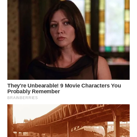
LANGKAT
WN
TAPANULI
SELATAN
WN
TANJUNG
LESUNG
WN
KARO
WN
SIMALUNGUN
WN
LABUHANBATU