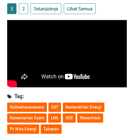
1
2
Selanjutnya
Lihat Semua
WN
BABEL
WN
SUMBAR
WN
SUMSEL
WN
BENGKULU
Tag:
WN
Baliwahananewsco
EBT
Kemandirian Energi
LAMPUNG
Kementerian Esdm
LNG
NZE
Pemerintah
WN
Pt Wira Energi
Tabanan
JATENG