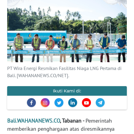
Informasi
INDEKS
BERITA
KONTAK
KAMI
INFO
PT Wira Energi Resmikan Fasilitas Niaga LNG Pertama di
IKLAN
Bali. [WAHANANEWS.CO/NET].
TENTANG
Ikuti Kami di:
KAMI
PEDOMAN
MEDIA
Bali.WAHANANEWS.CO
, Tabanan -
Pemerintah
SIBER
memberikan penghargaan atas diresmikannya