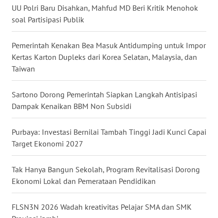
UU Polri Baru Disahkan, Mahfud MD Beri Kritik Menohok
soal Partisipasi Publik
WN
KALTARA
Pemerintah Kenakan Bea Masuk Antidumping untuk Impor
Kertas Karton Dupleks dari Korea Selatan, Malaysia, dan
WN
KALSEL
Taiwan
WN
Sartono Dorong Pemerintah Siapkan Langkah Antisipasi
KALTIM
Dampak Kenaikan BBM Non Subsidi
WN
Purbaya: Investasi Bernilai Tambah Tinggi Jadi Kunci Capai
SULSEL
Target Ekonomi 2027
WN
Tak Hanya Bangun Sekolah, Program Revitalisasi Dorong
GORONTALO
Ekonomi Lokal dan Pemerataan Pendidikan
WN
FLSN3N 2026 Wadah kreativitas Pelajar SMA dan SMK
SULUT