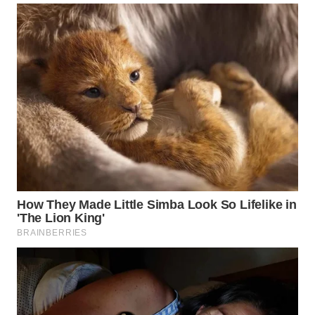
WN
PRIANGAN
TIMUR
WN
SEMARANG
WN
SOLO
WN
BOROBUDUR
WN
MADURA
WN