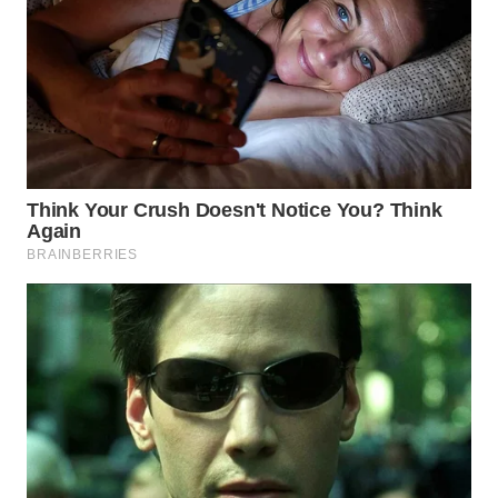
SURABAYA
WN
NATUNA
WN
BINTAN
WN
MANDALIKA
WN
LIKUPANG
WN
LABUANBAJO
WN
BORNEO