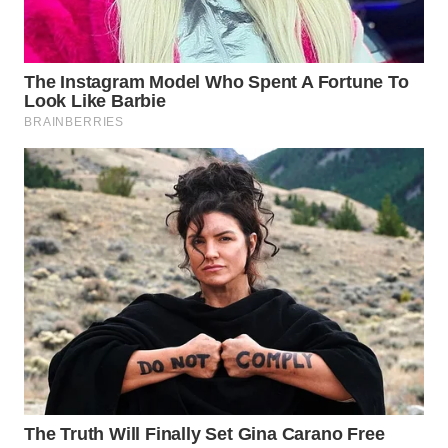
BEKASI
WN
BOGOR
WN
DEPOK
WN
TAPANULI
UTARA
WN
SAMOSIR
WN
PADANG
LAWAS