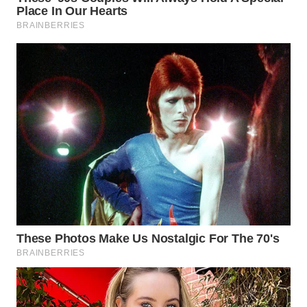
WAHANA
LISTRIK
WAHANA
TRAVEL
WAHANA
TV
WAHANANEWS
ID
WAHANANEWS
CO ID
WAHANANEWS
NET