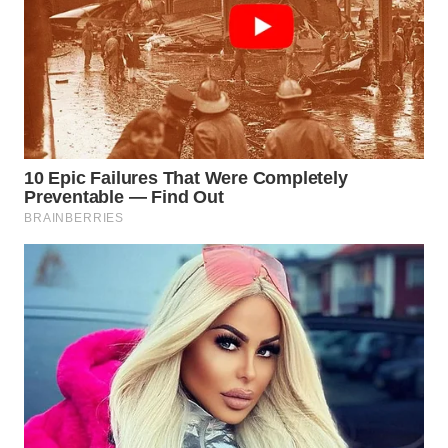
WN
TAPANULI
TENGAH
WN DELI
SERDANG
WN
TEBING
TINGGI
WN
PAKPAK
WN
KARAWANG
WN