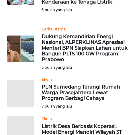
Kendaraan ke Tenaga Listrik
REDAKSI
5 bulan yang lalu
KARIR
Berita Utama
Dukung Kemandirian Energi
DISCLAIMER
Nasional, ALPERKLINAS Apresiasi
Menteri BPN Siapkan Lahan untuk
Wahana
Bangun PLTS 100 GW Program
News
Prabowo
Regional
5 bulan yang lalu
WN
Ekuin
SUMUT
PLN Sumedang Terangi Rumah
Warga Prasejahtera Lewat
Program Berbagi Cahaya
WN
7 bulan yang lalu
JAKARTA
Ekuin
WN
Listrik Desa Berbasis Koperasi,
JABAR
Model Energi Mandiri Wilayah 3T