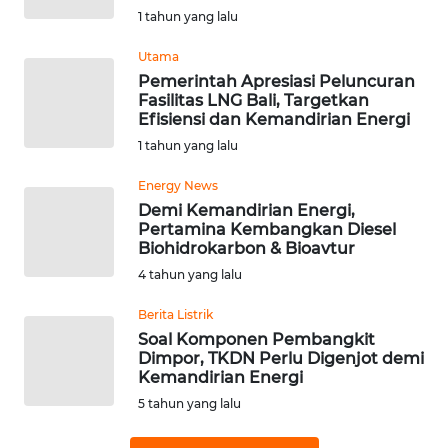
1 tahun yang lalu
WN
Utama
KALTARA
Pemerintah Apresiasi Peluncuran
Fasilitas LNG Bali, Targetkan
WN
Efisiensi dan Kemandirian Energi
KALSEL
1 tahun yang lalu
Energy News
WN
Demi Kemandirian Energi,
KALTIM
Pertamina Kembangkan Diesel
Biohidrokarbon & Bioavtur
WN
4 tahun yang lalu
SULSEL
Berita Listrik
Soal Komponen Pembangkit
WN
Dimpor, TKDN Perlu Digenjot demi
GORONTALO
Kemandirian Energi
5 tahun yang lalu
WN
SULUT