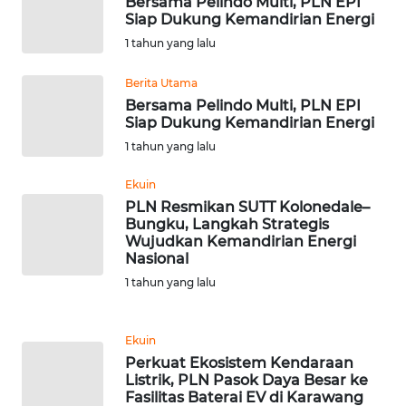
Bersama Pelindo Multi, PLN EPI
Siap Dukung Kemandirian Energi
WN
1 tahun yang lalu
NUSANTARA
Berita Utama
Bersama Pelindo Multi, PLN EPI
WN
Siap Dukung Kemandirian Energi
JOGJA
1 tahun yang lalu
WN
Ekuin
JATIM
PLN Resmikan SUTT Kolonedale–
Bungku, Langkah Strategis
Wujudkan Kemandirian Energi
WN
Nasional
BALI
1 tahun yang lalu
WN
KALBAR
Ekuin
Perkuat Ekosistem Kendaraan
WN
Listrik, PLN Pasok Daya Besar ke
Fasilitas Baterai EV di Karawang
KALTENG