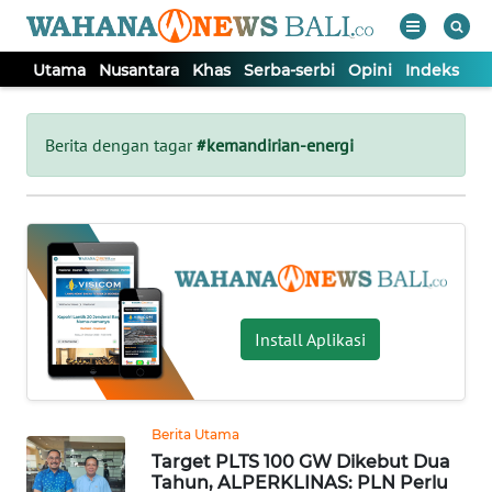
Utama
Nusantara
Khas
Serba-serbi
Opini
Indeks
WAHANA
Tutup
TV
Berita dengan tagar
#kemandirian-energi
UTAMA
NUSANTARA
KHAS
Install Aplikasi
SERBA-
SERBI
Berita Utama
Target PLTS 100 GW Dikebut Dua
OPINI
Tahun, ALPERKLINAS: PLN Perlu