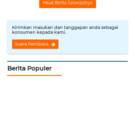
Muat Berita Selanjutnya
WN
MALUKU
Kirimkan masukan dan tanggapan anda sebagai
konsumen kepada kami.
WN
MALUT
Suara Pembaca
WN
DAIRI
Berita Populer
WN
DANAU
TOBA
WN
NIAS
WN