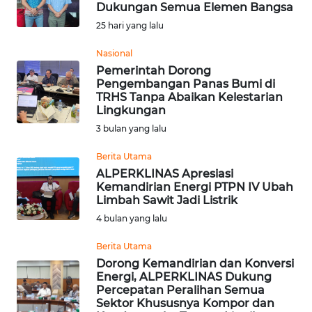
Dukungan Semua Elemen Bangsa
Informasi
25 hari yang lalu
INDEKS
Nasional
BERITA
Pemerintah Dorong
Pengembangan Panas Bumi di
TRHS Tanpa Abaikan Kelestarian
KONTAK
Lingkungan
KAMI
3 bulan yang lalu
INFO
Berita Utama
IKLAN
ALPERKLINAS Apresiasi
Kemandirian Energi PTPN IV Ubah
Limbah Sawit Jadi Listrik
TENTANG
4 bulan yang lalu
KAMI
Berita Utama
PEDOMAN
Dorong Kemandirian dan Konversi
MEDIA
Energi, ALPERKLINAS Dukung
SIBER
Percepatan Peralihan Semua
Sektor Khususnya Kompor dan