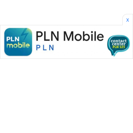
SONYA
ASA
X
NEWS
WAHANA MEDIA GROUP