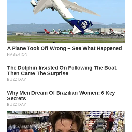
SURABAYA
WN
NATUNA
WN
BINTAN
WN
MANDALIKA
WN
LIKUPANG
WN
LABUANBAJO
WN
BORNEO