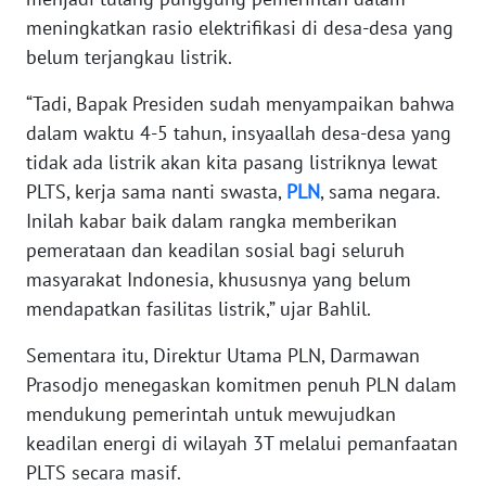
meningkatkan rasio elektrifikasi di desa-desa yang
belum terjangkau listrik.
WN
BABEL
“Tadi, Bapak Presiden sudah menyampaikan bahwa
dalam waktu 4-5 tahun, insyaallah desa-desa yang
WN
SUMBAR
tidak ada listrik akan kita pasang listriknya lewat
PLTS, kerja sama nanti swasta,
PLN
, sama negara.
WN
Inilah kabar baik dalam rangka memberikan
SUMSEL
pemerataan dan keadilan sosial bagi seluruh
masyarakat Indonesia, khususnya yang belum
WN
mendapatkan fasilitas listrik,” ujar Bahlil.
BENGKULU
Sementara itu, Direktur Utama PLN, Darmawan
WN
Prasodjo menegaskan komitmen penuh PLN dalam
LAMPUNG
mendukung pemerintah untuk mewujudkan
keadilan energi di wilayah 3T melalui pemanfaatan
WN
PLTS secara masif.
JATENG