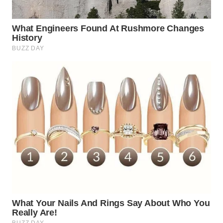
BEKASI
WN
BOGOR
WN
DEPOK
WN
TAPANULI
UTARA
WN
SAMOSIR
WN
PADANG
LAWAS