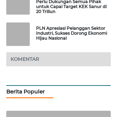
Perlu Dukungan Semua Pihak
untuk Capai Target KEK Sanur di
WAHANA
20 Triliun
DESA
WISATA
PLN Apresiasi Pelanggan Sektor
Industri, Sukses Dorong Ekonomi
LAPAK
Hijau Nasional
WAHANA
Wahana
KOMENTAR
Network
KONSUMEN
LISTRIK
Berita Populer
MASYARAKAT
KELISTRIKAN
WALINKI