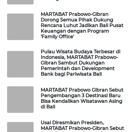
WAHANA
MARTABAT Prabowo-Gibran
Dorong Semua Pihak Dukung
SPORT
Rencana Luhut Jadikan Bali Pusat
Keuangan dengan Program
WAHANA
'Family Office'
UMKM
Pulau Wisata Budaya Terbesar di
Indonesia, MARTABAT Prabowo-
WAHANA
Gibran Sambut Dukungan
SELEB
Pemerintah dan Development
Bank bagi Pariwisata Bali
WAHANA
PERSONA
MARTABAT Prabowo Gibran Sebut
Pengembangan 3 Destinasi Baru
Bisa Kendalikan Wisatawan Asing
WAHANA
di Bali
OTOMOTIF
Usai Diresmikan Presiden,
WAHANA
MARTABAT Prabowo-Gibran Sebut
HEALTH