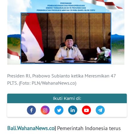
Informasi
INDEKS
BERITA
KONTAK
KAMI
INFO
IKLAN
Presiden RI, Prabowo Subianto ketika Meresmikan 47
PLTS. (Foto: PLN/WahanaNews.co)
TENTANG
KAMI
Ikuti Kami di:
PEDOMAN
MEDIA
SIBER
Bali.WahanaNews.co
|
Pemerintah Indonesia terus