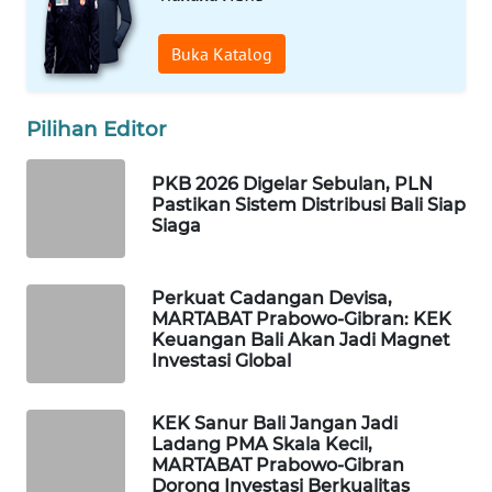
Buka Katalog
WAHANA
LISTRIK
Pilihan Editor
WAHANA
TRAVEL
PKB 2026 Digelar Sebulan, PLN
Pastikan Sistem Distribusi Bali Siap
WAHANA
Siaga
TV
Perkuat Cadangan Devisa,
WAHANANEWS
MARTABAT Prabowo-Gibran: KEK
ID
Keuangan Bali Akan Jadi Magnet
Investasi Global
WAHANANEWS
CO ID
KEK Sanur Bali Jangan Jadi
Ladang PMA Skala Kecil,
WAHANANEWS
MARTABAT Prabowo-Gibran
Dorong Investasi Berkualitas
NET