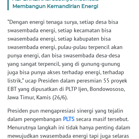
Membangun Kemandirian Energi
WN
BANTEN
“Dengan energi tenaga surya, setiap desa bisa
swasembada energi, setiap kecamatan bisa
WN
swasembada energi, setiap kabupaten bisa
NTT
swasembada energi, pulau-pulau terpencil akan
punya energi, dan bisa swasembada desa-desa
WN
yang sangat terpencil, yang di gunung-gunung
KEPRI
juga bisa punya akses terhadap energi, terhadap
listrik,” ucap Presiden dalam peresmian 55 proyek
WN
PAPUA
EBT yang dipusatkan di PLTP Ijen, Bondowososo,
Jawa Timur, Kamis (26/6).
WN
Presiden pun mengapresiasi sinergi yang tejalin
PAPUA
BARAT
dalam pengembangan
PLTS
secara masif tersebut.
Menurutnya langkah ini tidak hanya penting dalam
WN
mewujudkan swasembada energi tapi juga selaras