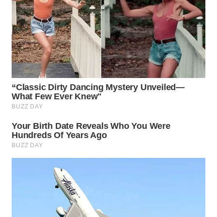
WN
PRIANGAN
TIMUR
WN
SEMARANG
WN
SOLO
WN
BOROBUDUR
WN
MADURA
WN