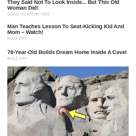
WN
TAPANULI
TENGAH
WN DELI
SERDANG
WN
TEBING
TINGGI
WN
PAKPAK
WN
KARAWANG
WN