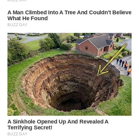
WN
SUMEDANG
WN
CIANJUR
WN
KEPULAUAN
SERIBU
WN
TANGERANG
WN
BINJAI
WN
CIREBON