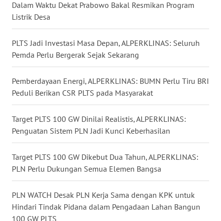
Dalam Waktu Dekat Prabowo Bakal Resmikan Program
Listrik Desa
WN
MALUKU
PLTS Jadi Investasi Masa Depan, ALPERKLINAS: Seluruh
Pemda Perlu Bergerak Sejak Sekarang
WN
MALUT
Pemberdayaan Energi, ALPERKLINAS: BUMN Perlu Tiru BRI
Peduli Berikan CSR PLTS pada Masyarakat
WN
DAIRI
Target PLTS 100 GW Dinilai Realistis, ALPERKLINAS:
WN
Penguatan Sistem PLN Jadi Kunci Keberhasilan
DANAU
TOBA
Target PLTS 100 GW Dikebut Dua Tahun, ALPERKLINAS:
PLN Perlu Dukungan Semua Elemen Bangsa
WN
NIAS
PLN WATCH Desak PLN Kerja Sama dengan KPK untuk
Hindari Tindak Pidana dalam Pengadaan Lahan Bangun
WN
100 GW PLTS