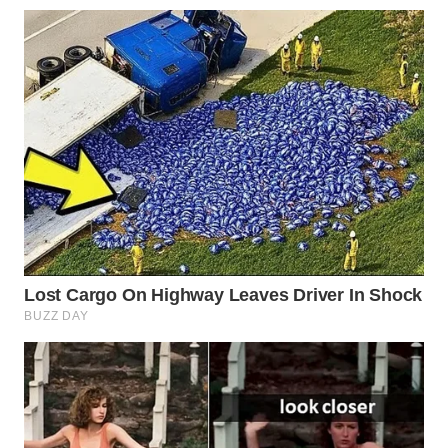
WN
INDRAMAYU
WN
KUNINGAN
WN
MAJALENGKA
WN
SUBANG
WN
SUKABUMI
WN
PURWAKARTA