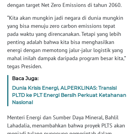
RIAU
dengan target Net Zero Emissions di tahun 2060.
WN
“Kita akan mungkin jadi negara di dunia mungkin
SERAMBI
yang bisa menuju zero carbon emissions tepat
pada waktu yang direncanakan. Tetapi yang lebih
WN
penting adalah bahwa kita bisa menghasilkan
JAMBI
energi dengan memotong jalur-jalur logistik yang
mahal inilah dampak daripada program besar kita,”
WN
tegas Presiden.
SULTRA
Baca Juga:
WN
Dunia Krisis Energi, ALPERKLINAS: Transisi
NTB
PLTD ke PLT Energi Bersih Perkuat Ketahanan
Nasional
WN
SULTENG
Menteri Energi dan Sumber Daya Mineral, Bahlil
Lahadalia, menambahkan bahwa proyek PLTS akan
WN
menjadi tulang punggung pemerintah dalam
SULBAR