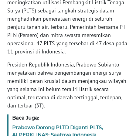
meningkatkan utilisasi Pembangkit Listrik Tenaga
REDAKSI
Surya (PLTS) sebagai langkah strategis dalam
menghadirkan pemerataan energi di seluruh
KARIR
penjuru tanah air. Terbaru, Pemerintah bersama PT
PLN (Persero) dan mitra swasta meresmikan
DISCLAIMER
operasional 47 PLTS yang tersebar di 47 desa pada
11 provinsi di Indonesia.
Wahana
News
Presiden Republik Indonesia, Prabowo Subianto
Regional
menyatakan bahwa pengembangan energi surya
memiliki peran krusial dalam menjangkau wilayah
WN
SUMUT
yang selama ini belum teraliri listrik secara
optimal, terutama di daerah tertinggal, terdepan,
WN
dan terluar (3T).
JAKARTA
Baca Juga:
WN
Prabowo Dorong PLTD Diganti PLTS,
JABAR
ALPERKLINAS: Saatnya Indonesia