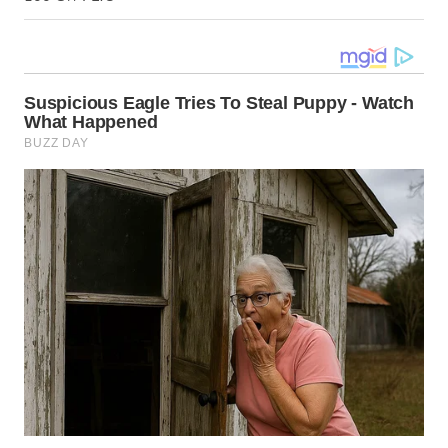
LANGKAT
WN
TAPANULI
SELATAN
WN
TANJUNG
LESUNG
WN
KARO
WN
SIMALUNGUN
WN
LABUHANBATU