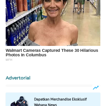
Wahana
Media
Group
WAHANA
NEWS
WAHANA
TANI
WAHANA
ADVOKAT
Advertorial
WAHANA
INFRASTRUKTUR
Dapatkan Merchandise Eksklusif
WAHANA
Wahana News
KONSUMEN