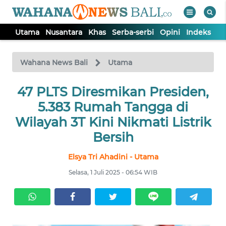
Utama
Nusantara
Khas
Serba-serbi
Opini
Indeks
WAHANA
Tutup
TV
Wahana News Bali
Utama
UTAMA
47 PLTS Diresmikan Presiden,
5.383 Rumah Tangga di
NUSANTARA
Wilayah 3T Kini Nikmati Listrik
Bersih
KHAS
Elsya Tri Ahadini - Utama
Selasa, 1 Juli 2025 - 06:54 WIB
SERBA-
SERBI
OPINI