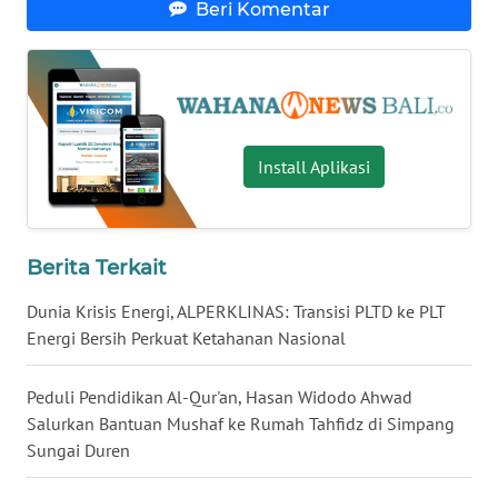
Beri Komentar
WN
KALTARA
WN
KALSEL
Install Aplikasi
WN
KALTIM
Berita Terkait
WN
Dunia Krisis Energi, ALPERKLINAS: Transisi PLTD ke PLT
SULSEL
Energi Bersih Perkuat Ketahanan Nasional
WN
Peduli Pendidikan Al-Qur'an, Hasan Widodo Ahwad
GORONTALO
Salurkan Bantuan Mushaf ke Rumah Tahfidz di Simpang
Sungai Duren
WN
SULUT