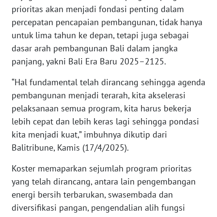
RIAU
prioritas akan menjadi fondasi penting dalam
percepatan pencapaian pembangunan, tidak hanya
WN
untuk lima tahun ke depan, tetapi juga sebagai
SERAMBI
dasar arah pembangunan Bali dalam jangka
panjang, yakni Bali Era Baru 2025–2125.
WN
JAMBI
“Hal fundamental telah dirancang sehingga agenda
pembangunan menjadi terarah, kita akselerasi
WN
pelaksanaan semua program, kita harus bekerja
SULTRA
lebih cepat dan lebih keras lagi sehingga pondasi
kita menjadi kuat,” imbuhnya dikutip dari
WN
NTB
Balitribune, Kamis (17/4/2025).
Koster memaparkan sejumlah program prioritas
WN
yang telah dirancang, antara lain pengembangan
SULTENG
energi bersih terbarukan, swasembada dan
diversifikasi pangan, pengendalian alih fungsi
WN
SULBAR