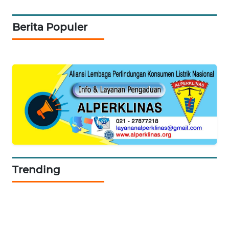
KARING
Berita Populer
NEWS
JURNAL
MARITIM
HUMBANG
NEWS
GARONGGANG
NEWS
Trending
FISUELRI
ID
ENERGI
NEWS