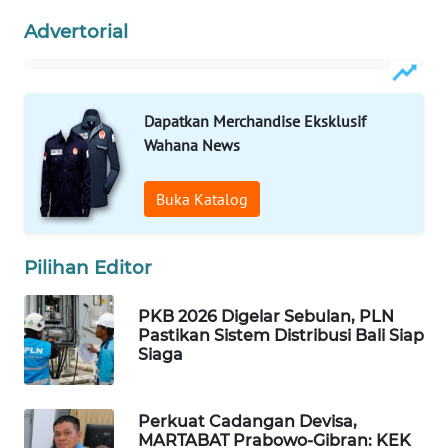
ID
Advertorial
MAWAKA
ID
Dapatkan Merchandise Eksklusif
MARTABAT
Wahana News
NET
Buka Katalog
PLN
WATCH
Pilihan Editor
MKLI
PKB 2026 Digelar Sebulan, PLN
LPKKI
Pastikan Sistem Distribusi Bali Siap
Siaga
LKKI
Perkuat Cadangan Devisa,
KOPEKLIN
MARTABAT Prabowo-Gibran: KEK