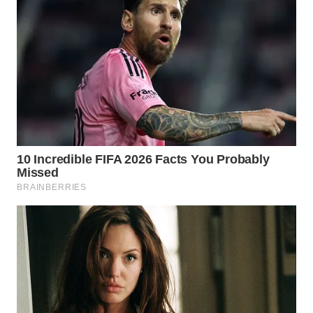
WAHANA
LISTRIK
WAHANA
TRAVEL
WAHANA
TV
WAHANANEWS
ID
WAHANANEWS
CO ID
WAHANANEWS
NET