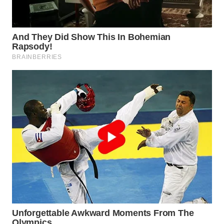
SURABAYA
WN
NATUNA
WN
BINTAN
WN
MANDALIKA
WN
LIKUPANG
WN
LABUANBAJO
WN
BORNEO