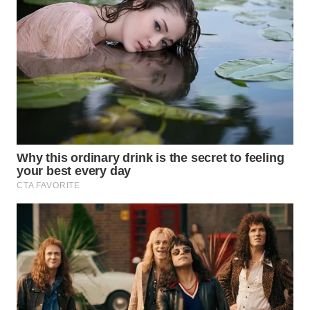
WN
TAPANULI
TENGAH
WN DELI
SERDANG
WN
TEBING
TINGGI
WN
PAKPAK
WN
KARAWANG
WN