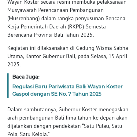
Wayan Koster secara resmi membuka pelaksanaan
REDAKSI
Musyawarah Perencanaan Pembangunan
(Musrenbang) dalam rangka penyusunan Rencana
KARIR
Kerja Pemerintah Daerah (RKPD) Semesta
Berencana Provinsi Bali Tahun 2025.
DISCLAIMER
Kegiatan ini dilaksanakan di Gedung Wisma Sabha
Wahana
Utama, Kantor Gubernur Bali, pada Selasa, 15 April
News
2025.
Regional
Baca Juga:
WN
Regulasi Baru Pariwisata Bali: Wayan Koster
SUMUT
Gaspol dengan SE No. 7 Tahun 2025
WN
Dalam sambutannya, Gubernur Koster menegaskan
JAKARTA
arah pembangunan Bali lima tahun ke depan akan
dijalankan dengan pendekatan “Satu Pulau, Satu
WN
JABAR
Pola, Satu Kelola.”