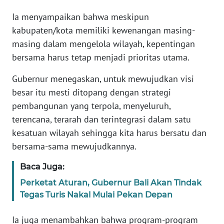
Ia menyampaikan bahwa meskipun
WN
kabupaten/kota memiliki kewenangan masing-
BANTEN
masing dalam mengelola wilayah, kepentingan
bersama harus tetap menjadi prioritas utama.
WN
NTT
Gubernur menegaskan, untuk mewujudkan visi
besar itu mesti ditopang dengan strategi
WN
KEPRI
pembangunan yang terpola, menyeluruh,
terencana, terarah dan terintegrasi dalam satu
WN
kesatuan wilayah sehingga kita harus bersatu dan
PAPUA
bersama-sama mewujudkannya.
Baca Juga:
WN
PAPUA
Perketat Aturan, Gubernur Bali Akan Tindak
BARAT
Tegas Turis Nakal Mulai Pekan Depan
WN
Ia juga menambahkan bahwa program-program