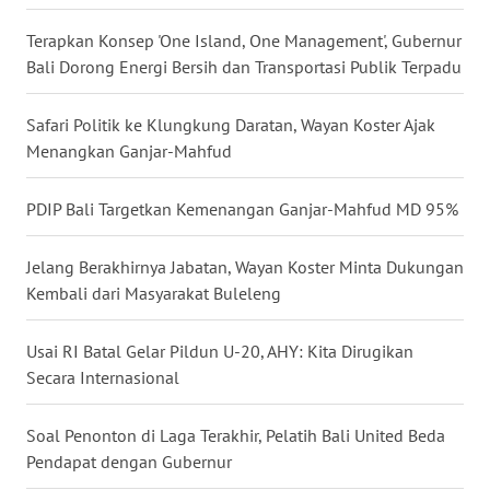
Terapkan Konsep 'One Island, One Management', Gubernur
WN
Bali Dorong Energi Bersih dan Transportasi Publik Terpadu
KALTARA
Safari Politik ke Klungkung Daratan, Wayan Koster Ajak
WN
Menangkan Ganjar-Mahfud
KALSEL
PDIP Bali Targetkan Kemenangan Ganjar-Mahfud MD 95%
WN
KALTIM
Jelang Berakhirnya Jabatan, Wayan Koster Minta Dukungan
WN
Kembali dari Masyarakat Buleleng
SULSEL
Usai RI Batal Gelar Pildun U-20, AHY: Kita Dirugikan
WN
Secara Internasional
GORONTALO
Soal Penonton di Laga Terakhir, Pelatih Bali United Beda
WN
Pendapat dengan Gubernur
SULUT