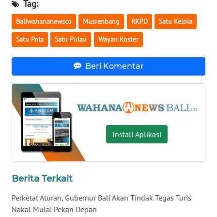
Tag:
Baliwahananewsco
Musrenbang
RKPD
Satu Kelola
WN
NUSANTARA
Satu Pola
Satu Pulau
Wayan Koster
WN
Beri Komentar
JOGJA
WN
JATIM
WN
Install Aplikasi
BALI
WN
KALBAR
Berita Terkait
Perketat Aturan, Gubernur Bali Akan Tindak Tegas Turis
WN
Nakal Mulai Pekan Depan
KALTENG