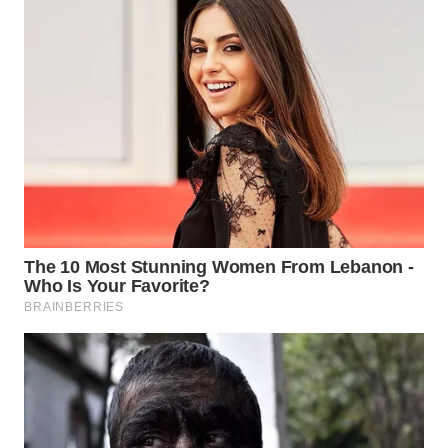
WN
INDRAMAYU
WN
KUNINGAN
WN
MAJALENGKA
WN
SUBANG
WN
SUKABUMI
WN
PURWAKARTA