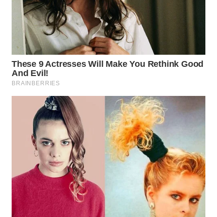
WAHANA
SPORT
WAHANA
UMKM
WAHANA
SELEB
WAHANA
PERSONA
WAHANA
OTOMOTIF
WAHANA
HEALTH