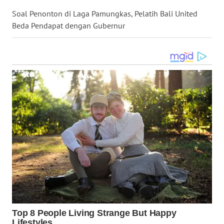
Soal Penonton di Laga Pamungkas, Pelatih Bali United
WN
Beda Pendapat dengan Gubernur
MALUKU
WN
MALUT
WN
DAIRI
WN
DANAU
TOBA
WN
NIAS
WN