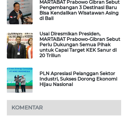
MARTABAT Prabowo Gibran Sebut
Pengembangan 3 Destinasi Baru
Bisa Kendalikan Wisatawan Asing
SIBARAGAS
di Bali
NEWS
Usai Diresmikan Presiden,
METRO
MARTABAT Prabowo-Gibran Sebut
SIANTAR
Perlu Dukungan Semua Pihak
NEWS
untuk Capai Target KEK Sanur di
20 Triliun
METRO
MEDAN
PLN Apresiasi Pelanggan Sektor
NEWS
Industri, Sukses Dorong Ekonomi
Hijau Nasional
METRO
JAKARTA
NEWS
KOMENTAR
KRT
NEWS