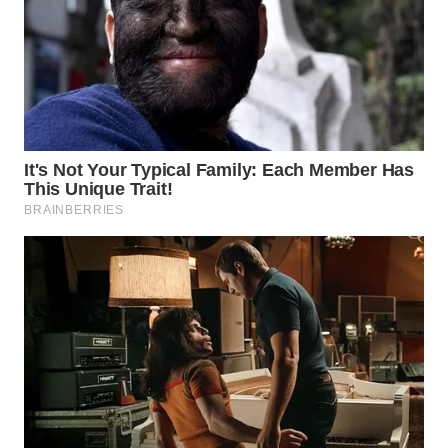
WN
PRIANGAN
TIMUR
WN
SEMARANG
WN
SOLO
WN
BOROBUDUR
WN
MADURA
WN