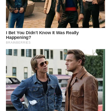
BEKASI
WN
BOGOR
WN
DEPOK
WN
TAPANULI
UTARA
WN
SAMOSIR
WN
PADANG
LAWAS