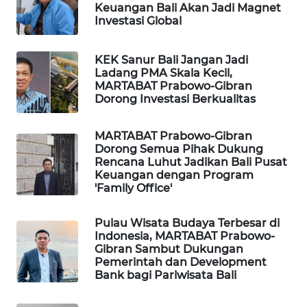
Keuangan Bali Akan Jadi Magnet
Investasi Global
PORTAL
KONSUMEN
KEK Sanur Bali Jangan Jadi
Ladang PMA Skala Kecil,
FORWAMKI
MARTABAT Prabowo-Gibran
Dorong Investasi Berkualitas
ALPERKLINAS
MARTABAT Prabowo-Gibran
Dorong Semua Pihak Dukung
FORJASIDA
Rencana Luhut Jadikan Bali Pusat
Keuangan dengan Program
'Family Office'
TAMBANG
NEWS
Pulau Wisata Budaya Terbesar di
Indonesia, MARTABAT Prabowo-
SITUNGIR
Gibran Sambut Dukungan
NEWS
Pemerintah dan Development
Bank bagi Pariwisata Bali
SIDIKALANG
NEWS