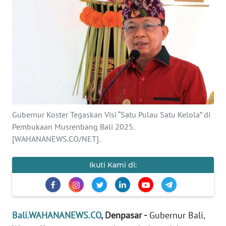
Informasi
INDEKS
BERITA
KONTAK
KAMI
INFO
Gubernur Koster Tegaskan Visi “Satu Pulau Satu Kelola” di
IKLAN
Pembukaan Musrenbang Bali 2025.
[WAHANANEWS.CO/NET].
TENTANG
KAMI
Ikuti Kami di:
PEDOMAN
MEDIA
SIBER
Bali.WAHANANEWS.CO
, Denpasar -
Gubernur Bali,