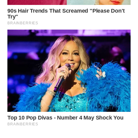
WAHANA
DESA
WISATA
LAPAK
WAHANA
Wahana
Network
KONSUMEN
LISTRIK
MASYARAKAT
KELISTRIKAN
WALINKI