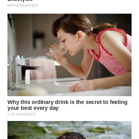
LANGKAT
WN
TAPANULI
SELATAN
WN
TANJUNG
LESUNG
WN
KARO
WN
SIMALUNGUN
WN
LABUHANBATU