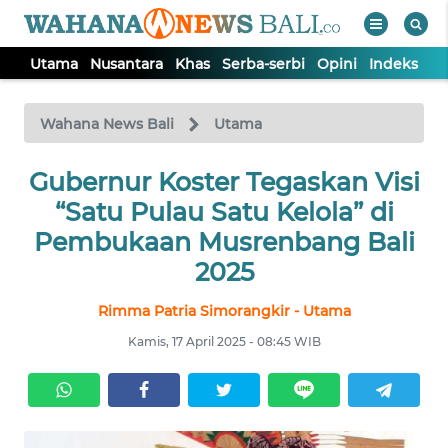
Utama
Nusantara
Khas
Serba-serbi
Opini
Indeks
WAHANA
Tutup
TV
Wahana News Bali
Utama
UTAMA
Gubernur Koster Tegaskan Visi
“Satu Pulau Satu Kelola” di
NUSANTARA
Pembukaan Musrenbang Bali
2025
KHAS
Rimma Patria Simorangkir - Utama
Kamis, 17 April 2025 - 08:45 WIB
SERBA-
SERBI
OPINI