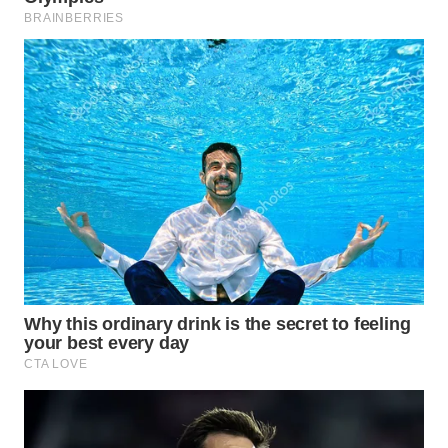
Wahana
Media
Group
WAHANA
NEWS
WAHANA
TANI
WAHANA
ADVOKAT
WAHANA
INFRASTRUKTUR
WAHANA
KONSUMEN