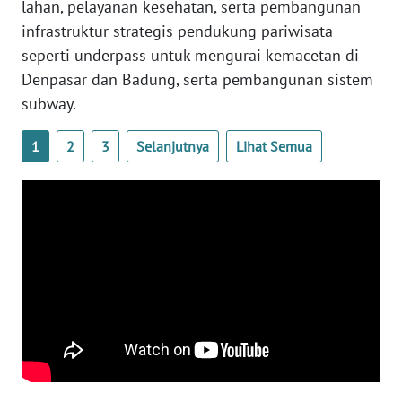
lahan, pelayanan kesehatan, serta pembangunan
infrastruktur strategis pendukung pariwisata
WN
seperti underpass untuk mengurai kemacetan di
BABEL
Denpasar dan Badung, serta pembangunan sistem
subway.
WN
SUMBAR
1
2
3
Selanjutnya
Lihat Semua
WN
SUMSEL
WN
BENGKULU
WN
LAMPUNG
WN
JATENG