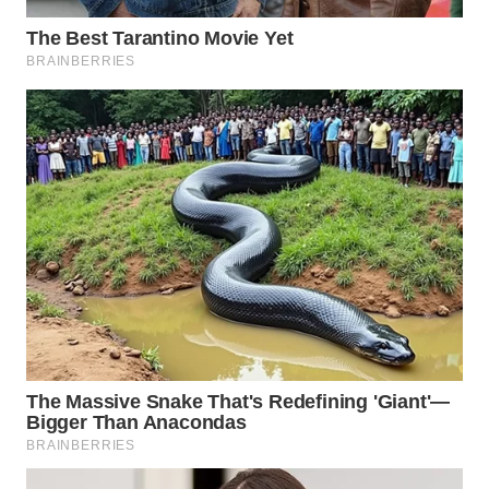
WN
SUMEDANG
WN
CIANJUR
WN
KEPULAUAN
SERIBU
WN
TANGERANG
WN
BINJAI
WN
CIREBON