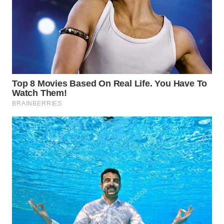
WN
INDRAMAYU
WN
KUNINGAN
WN
MAJALENGKA
WN
SUBANG
WN
SUKABUMI
WN
PURWAKARTA