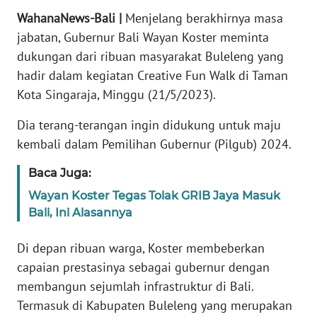
REDAKSI
WahanaNews-Bali |
Menjelang berakhirnya masa
jabatan, Gubernur Bali Wayan Koster meminta
KARIR
dukungan dari ribuan masyarakat Buleleng yang
hadir dalam kegiatan Creative Fun Walk di Taman
DISCLAIMER
Kota Singaraja, Minggu (21/5/2023).
Dia terang-terangan ingin didukung untuk maju
Wahana
News
kembali dalam Pemilihan Gubernur (Pilgub) 2024.
Regional
Baca Juga:
WN
Wayan Koster Tegas Tolak GRIB Jaya Masuk
SUMUT
Bali, Ini Alasannya
WN
Di depan ribuan warga, Koster membeberkan
JAKARTA
capaian prestasinya sebagai gubernur dengan
membangun sejumlah infrastruktur di Bali.
WN
Termasuk di Kabupaten Buleleng yang merupakan
JABAR