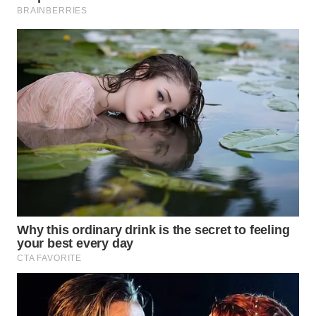
SURABAYA
WN
NATUNA
WN
BINTAN
WN
MANDALIKA
WN
LIKUPANG
WN
LABUANBAJO
WN
BORNEO