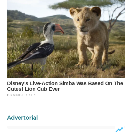
WAHANA
DESA
WISATA
LAPAK
WAHANA
Wahana
Network
KONSUMEN
LISTRIK
MASYARAKAT
KELISTRIKAN
Advertorial
WALINKI