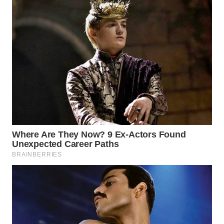
WN
SUMEDANG
WN
CIANJUR
WN
KEPULAUAN
SERIBU
WN
TANGERANG
WN
BINJAI
WN
CIREBON