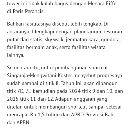
RIAU
tower ini tidak kalah bagus dengan Menara Eiffel
di Paris Perancis.
WN
SERAMBI
Bahkan fasilitasnya disebut lebih lengkap. Di
antaranya dilengkapi dengan planetarium, restoran
WN
putar dan statis, sky walk, jembatan kaca, gondola,
JAMBI
fasilitas bermain anak, serta fasilitas wisata
lainnya.
WN
SULTRA
Sementara itu, untuk pembangunan shortcut
Singaraja-Mengwitani Koster menyebut progresnya
WN
sudah sampai di titik 8. Tahun ini, akan dibangun
NTB
titik 7D, 7E kemudian pada 2024 titik 9 dan 10, dan
2025 titik 11 dan 12. Adapun anggaran yang
WN
ditelan untuk membangun shortcut sampai selesai
SULTENG
mencapai Rp 1,5 triliun dari APBD Provinsi Bali
dan APBN.
WN
SULBAR