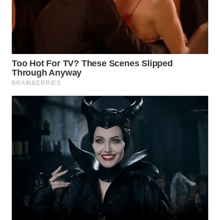
WAHANA
LISTRIK
WAHANA
TRAVEL
WAHANA
TV
WAHANANEWS
ID
WAHANANEWS
CO ID
WAHANANEWS
NET