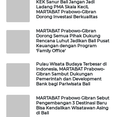
KEK Sanur Bali Jangan Jadi
Ladang PMA Skala Kecil,
PORTAL
MARTABAT Prabowo-Gibran
Dorong Investasi Berkualitas
KONSUMEN
FORWAMKI
MARTABAT Prabowo-Gibran
Dorong Semua Pihak Dukung
Rencana Luhut Jadikan Bali Pusat
ALPERKLINAS
Keuangan dengan Program
'Family Office'
FORJASIDA
Pulau Wisata Budaya Terbesar di
Indonesia, MARTABAT Prabowo-
TAMBANG
Gibran Sambut Dukungan
NEWS
Pemerintah dan Development
Bank bagi Pariwisata Bali
SITUNGIR
NEWS
MARTABAT Prabowo Gibran Sebut
Pengembangan 3 Destinasi Baru
Bisa Kendalikan Wisatawan Asing
SIDIKALANG
di Bali
NEWS