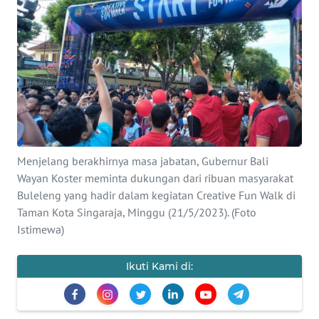
Informasi
INDEKS
BERITA
KONTAK
KAMI
INFO
Menjelang berakhirnya masa jabatan, Gubernur Bali
IKLAN
Wayan Koster meminta dukungan dari ribuan masyarakat
Buleleng yang hadir dalam kegiatan Creative Fun Walk di
TENTANG
Taman Kota Singaraja, Minggu (21/5/2023). (Foto
KAMI
Istimewa)
PEDOMAN
Ikuti Kami di:
MEDIA
SIBER