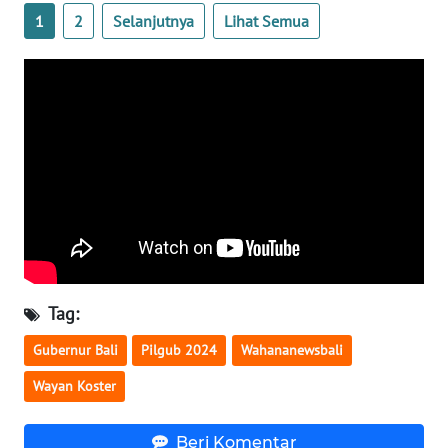
1
2
Selanjutnya
Lihat Semua
WN
BABEL
WN
SUMBAR
WN
SUMSEL
WN
BENGKULU
Tag:
WN
Gubernur Bali
Pilgub 2024
Wahananewsbali
LAMPUNG
Wayan Koster
WN
Beri Komentar
JATENG