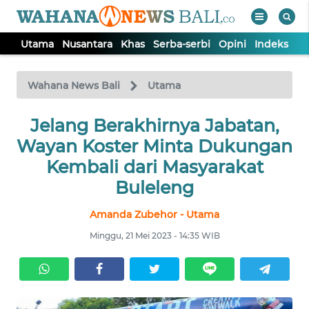
Utama
Nusantara
Khas
Serba-serbi
Opini
Indeks
WAHANA
Tutup
TV
Wahana News Bali
Utama
UTAMA
Jelang Berakhirnya Jabatan,
Wayan Koster Minta Dukungan
NUSANTARA
Kembali dari Masyarakat
Buleleng
KHAS
Amanda Zubehor - Utama
Minggu, 21 Mei 2023 - 14:35 WIB
SERBA-
SERBI
OPINI