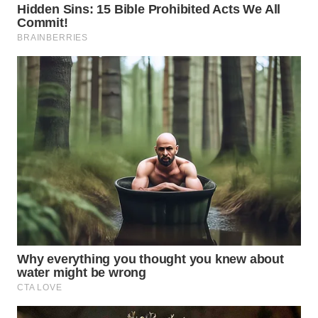
BEKASI
WN
BOGOR
WN
DEPOK
WN
TAPANULI
UTARA
WN
SAMOSIR
WN
PADANG
LAWAS