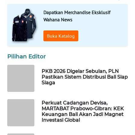
ID
Dapatkan Merchandise Eksklusif
MAWAKA
Wahana News
ID
Buka Katalog
MARTABAT
NET
Pilihan Editor
PLN
WATCH
PKB 2026 Digelar Sebulan, PLN
Pastikan Sistem Distribusi Bali Siap
Siaga
MKLI
LPKKI
Perkuat Cadangan Devisa,
MARTABAT Prabowo-Gibran: KEK
Keuangan Bali Akan Jadi Magnet
LKKI
Investasi Global
KOPEKLIN