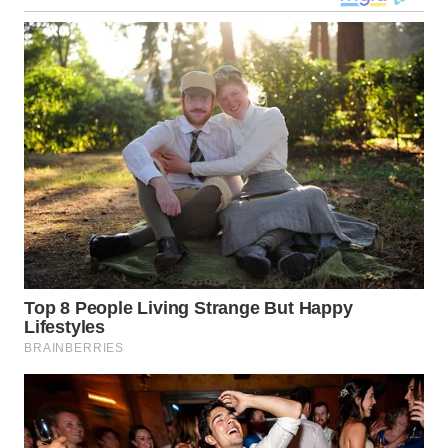
WN
MALUKU
WN
MALUT
WN
DAIRI
WN
DANAU
TOBA
WN
NIAS
WN