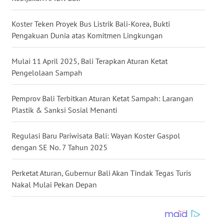
WN
Koster Teken Proyek Bus Listrik Bali-Korea, Bukti
KALTARA
Pengakuan Dunia atas Komitmen Lingkungan
WN
Mulai 11 April 2025, Bali Terapkan Aturan Ketat
KALSEL
Pengelolaan Sampah
WN
Pemprov Bali Terbitkan Aturan Ketat Sampah: Larangan
KALTIM
Plastik & Sanksi Sosial Menanti
WN
Regulasi Baru Pariwisata Bali: Wayan Koster Gaspol
SULSEL
dengan SE No. 7 Tahun 2025
WN
Perketat Aturan, Gubernur Bali Akan Tindak Tegas Turis
GORONTALO
Nakal Mulai Pekan Depan
WN
SULUT