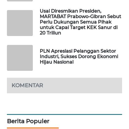
Usai Diresmikan Presiden,
SIBARAGAS
MARTABAT Prabowo-Gibran Sebut
NEWS
Perlu Dukungan Semua Pihak
untuk Capai Target KEK Sanur di
20 Triliun
METRO
SIANTAR
NEWS
PLN Apresiasi Pelanggan Sektor
Industri, Sukses Dorong Ekonomi
Hijau Nasional
METRO
MEDAN
NEWS
KOMENTAR
METRO
JAKARTA
NEWS
KRT
Berita Populer
NEWS