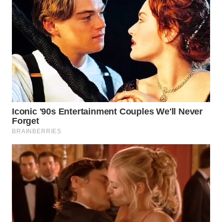
Wahana
Media
Group
WAHANA
NEWS
WAHANA
TANI
WAHANA
ADVOKAT
WAHANA
INFRASTRUKTUR
WAHANA
KONSUMEN