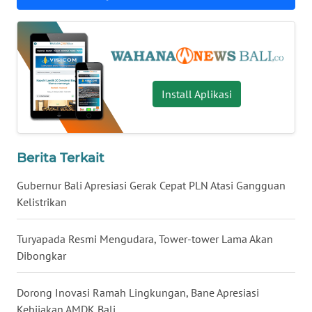
WN
NUSANTARA
WN
Install Aplikasi
JOGJA
WN
JATIM
Berita Terkait
Gubernur Bali Apresiasi Gerak Cepat PLN Atasi Gangguan
WN
Kelistrikan
BALI
Turyapada Resmi Mengudara, Tower-tower Lama Akan
WN
KALBAR
Dibongkar
WN
Dorong Inovasi Ramah Lingkungan, Bane Apresiasi
KALTENG
Kebijakan AMDK Bali