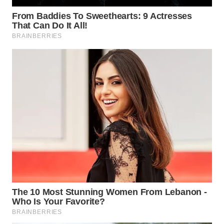
WAHANA
SPORT
WAHANA
UMKM
WAHANA
SELEB
WAHANA
PERSONA
WAHANA
OTOMOTIF
WAHANA
HEALTH