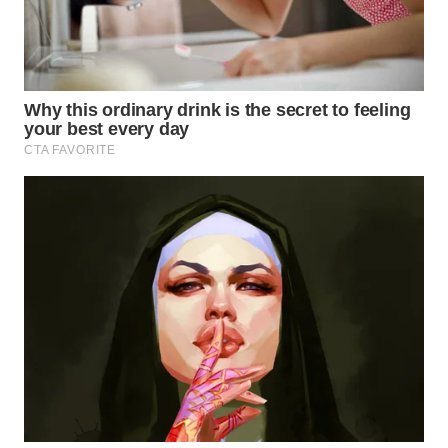
WN
TAPANULI
TENGAH
WN DELI
SERDANG
WN
TEBING
TINGGI
WN
PAKPAK
WN
KARAWANG
WN