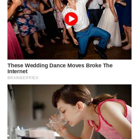
LANGKAT
WN
TAPANULI
SELATAN
WN
TANJUNG
LESUNG
WN
KARO
WN
SIMALUNGUN
WN
LABUHANBATU