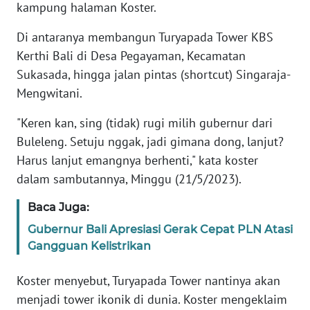
kampung halaman Koster.
WN
Di antaranya membangun Turyapada Tower KBS
BANTEN
Kerthi Bali di Desa Pegayaman, Kecamatan
Sukasada, hingga jalan pintas (shortcut) Singaraja-
WN
Mengwitani.
NTT
"Keren kan, sing (tidak) rugi milih gubernur dari
WN
Buleleng. Setuju nggak, jadi gimana dong, lanjut?
KEPRI
Harus lanjut emangnya berhenti," kata koster
dalam sambutannya, Minggu (21/5/2023).
WN
PAPUA
Baca Juga:
Gubernur Bali Apresiasi Gerak Cepat PLN Atasi
WN
Gangguan Kelistrikan
PAPUA
BARAT
Koster menyebut, Turyapada Tower nantinya akan
menjadi tower ikonik di dunia. Koster mengeklaim
WN