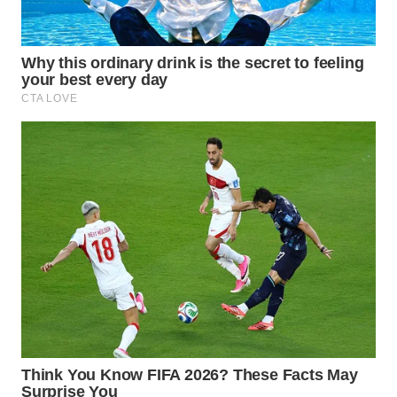
WN
PRIANGAN
TIMUR
WN
SEMARANG
WN
SOLO
WN
BOROBUDUR
WN
MADURA
WN