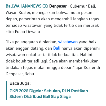
REDAKSI
Bali.WAHANANEWS.CO
, Denpasar -
Gubernur Bali,
Wayan Koster, menegaskan bahwa mulai pekan
KARIR
depan, pemerintah akan mengambil langkah tegas
terhadap wisatawan yang tidak tertib dan merusak
DISCLAIMER
citra Pulau Dewata.
Wahana
“Jika pelanggaran dibiarkan,
wisatawan
yang baik
News
akan enggan datang, dan
Bali
hanya akan dipenuhi
Regional
wisatawan nakal serta tidak berkualitas. Hal ini
tidak boleh terjadi lagi. Saya akan memberlakukan
WN
tindakan tegas mulai minggu depan,” ujar Koster di
SUMUT
Denpasar, Rabu.
WN
Baca Juga:
JAKARTA
PKB 2026 Digelar Sebulan, PLN Pastikan
Sistem Distribusi Bali Siap Siaga
WN
JABAR