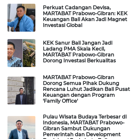
Perkuat Cadangan Devisa,
MARTABAT Prabowo-Gibran: KEK
WAHANA
Keuangan Bali Akan Jadi Magnet
SPORT
Investasi Global
WAHANA
KEK Sanur Bali Jangan Jadi
UMKM
Ladang PMA Skala Kecil,
MARTABAT Prabowo-Gibran
Dorong Investasi Berkualitas
WAHANA
SELEB
MARTABAT Prabowo-Gibran
Dorong Semua Pihak Dukung
WAHANA
Rencana Luhut Jadikan Bali Pusat
PERSONA
Keuangan dengan Program
'Family Office'
WAHANA
OTOMOTIF
Pulau Wisata Budaya Terbesar di
Indonesia, MARTABAT Prabowo-
Gibran Sambut Dukungan
WAHANA
Pemerintah dan Development
HEALTH