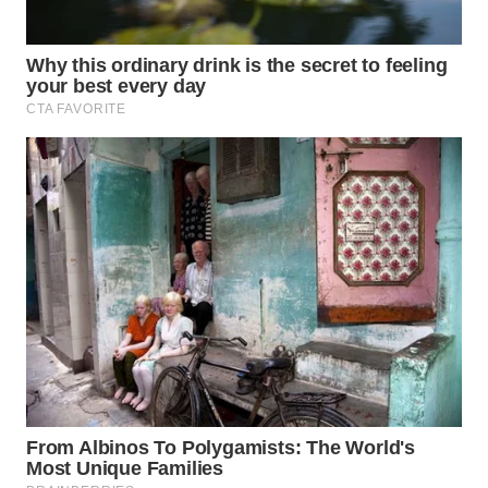
WN
INDRAMAYU
WN
KUNINGAN
WN
MAJALENGKA
WN
SUBANG
WN
SUKABUMI
WN
PURWAKARTA