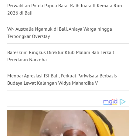
Perwakilan Polda Papua Barat Raih Juara II Kemala Run
2026 di Bali
WN
KALTARA
WN Australia Ngamuk di Bali, Aniaya Warga hingga
WN
Terbongkar Overstay
KALSEL
Bareskrim Ringkus Direktur Klub Malam Bali Terkait
WN
Peredaran Narkoba
KALTIM
Menpar Apresiasi ISI Bali, Perkuat Pariwisata Berbasis
WN
Budaya Lewat Kalangan Widya Mahardika V
SULSEL
WN
GORONTALO
WN
SULUT