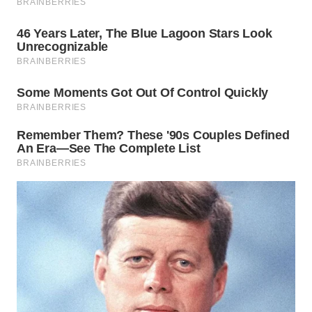
WN
PRIANGAN
TIMUR
WN
SEMARANG
WN
SOLO
WN
BOROBUDUR
WN
MADURA
WN