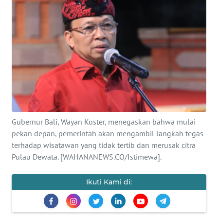
Informasi
INDEKS
BERITA
KONTAK
KAMI
INFO
IKLAN
Gubernur Bali, Wayan Koster, menegaskan bahwa mulai
pekan depan, pemerintah akan mengambil langkah tegas
TENTANG
terhadap wisatawan yang tidak tertib dan merusak citra
KAMI
Pulau Dewata. [WAHANANEWS.CO/Istimewa].
PEDOMAN
Ikuti Kami di:
MEDIA
SIBER