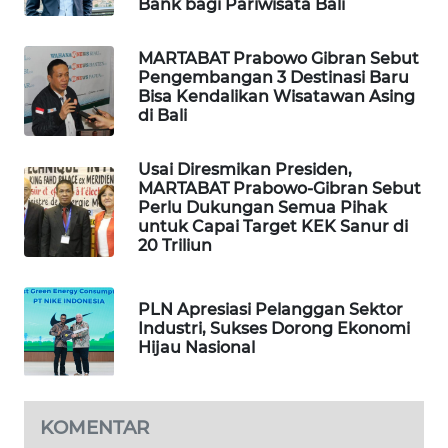
Bank bagi Pariwisata Bali
WAHANA
MARTABAT Prabowo Gibran Sebut
DESA
Pengembangan 3 Destinasi Baru
WISATA
Bisa Kendalikan Wisatawan Asing
di Bali
LAPAK
WAHANA
Usai Diresmikan Presiden,
MARTABAT Prabowo-Gibran Sebut
Perlu Dukungan Semua Pihak
Wahana
untuk Capai Target KEK Sanur di
Network
20 Triliun
KONSUMEN
LISTRIK
PLN Apresiasi Pelanggan Sektor
Industri, Sukses Dorong Ekonomi
Hijau Nasional
MASYARAKAT
KELISTRIKAN
KOMENTAR
WALINKI