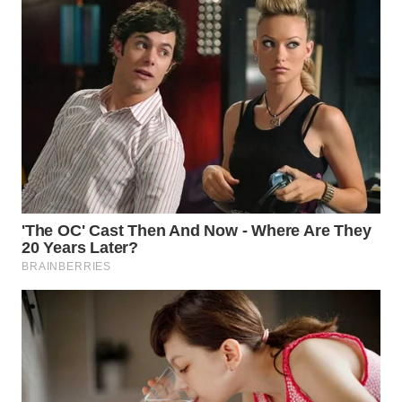
BEKASI
WN
BOGOR
WN
DEPOK
WN
TAPANULI
UTARA
WN
SAMOSIR
WN
PADANG
LAWAS