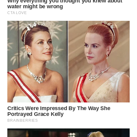
WN
TAPANULI
TENGAH
WN DELI
SERDANG
WN
TEBING
TINGGI
WN
PAKPAK
WN
KARAWANG
WN