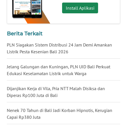
Install Aplikasi
WN
NUSANTARA
Berita Terkait
WN
JOGJA
PLN Siagakan Sistem Distribusi 24 Jam Demi Amankan
Listrik Pesta Kesenian Bali 2026
WN
JATIM
Jelang Galungan dan Kuningan, PLN UID Bali Perkuat
Edukasi Keselamatan Listrik untuk Warga
WN
BALI
Dijanjikan Kerja di Vila, Pria NTT Malah Disiksa dan
Diperas Rp100 Juta di Bali
WN
KALBAR
Nenek 70 Tahun di Bali Jadi Korban Hipnotis, Kerugian
Capai Rp380 Juta
WN
KALTENG