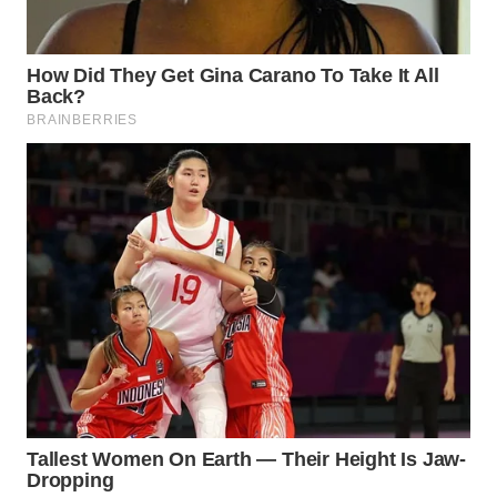
Wahana
Media
Group
WAHANA
NEWS
WAHANA
TANI
WAHANA
ADVOKAT
WAHANA
INFRASTRUKTUR
WAHANA
KONSUMEN