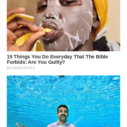
WN
MALUKU
WN
MALUT
WN
DAIRI
WN
DANAU
TOBA
WN
NIAS
WN