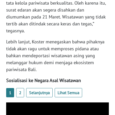
RIAU
tata kelola pariwisata berkualitas. Oleh karena itu,
surat edaran akan segera disahkan dan
WN
diumumkan pada 21 Maret. Wisatawan yang tidak
SERAMBI
tertib akan ditindak secara keras dan tegas,”
tegasnya.
WN
JAMBI
Lebih lanjut, Koster menegaskan bahwa pihaknya
tidak akan ragu untuk memproses pidana atau
WN
bahkan mendeportasi wisatawan asing yang
SULTRA
melanggar hukum demi menjaga ekosistem
pariwisata Bali.
WN
NTB
Sosialisasi ke Negara Asal Wisatawan
WN
1
2
Selanjutnya
Lihat Semua
SULTENG
WN
SULBAR