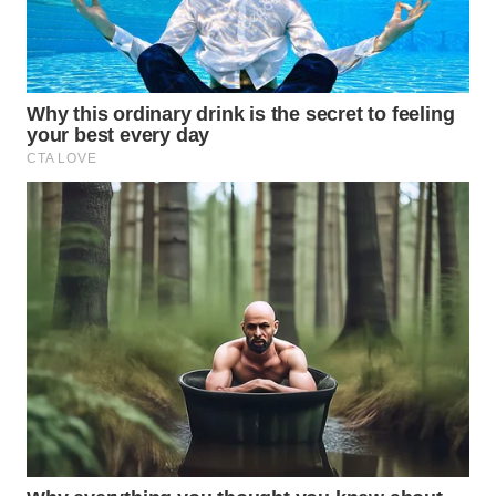
LANGKAT
WN
TAPANULI
SELATAN
WN
TANJUNG
LESUNG
WN
KARO
WN
SIMALUNGUN
WN
LABUHANBATU