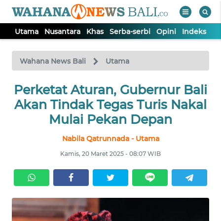
Utama
Nusantara
Khas
Serba-serbi
Opini
Indeks
WAHANA
Tutup
TV
Wahana News Bali
Utama
UTAMA
Perketat Aturan, Gubernur Bali
Akan Tindak Tegas Turis Nakal
NUSANTARA
Mulai Pekan Depan
Nabila Qatrunnada - Utama
KHAS
Kamis, 20 Maret 2025 - 08:07 WIB
SERBA-
SERBI
OPINI