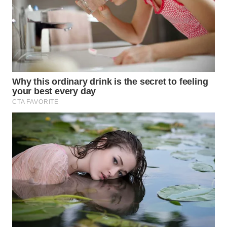
WN
SUMEDANG
WN
CIANJUR
WN
KEPULAUAN
SERIBU
WN
TANGERANG
WN
BINJAI
WN
CIREBON