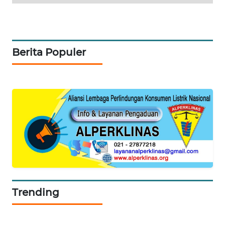
ID
MAWAKA
ID
Berita Populer
MARTABAT
NET
PLN
WATCH
MKLI
LPKKI
Trending
LKKI
KOPEKLIN