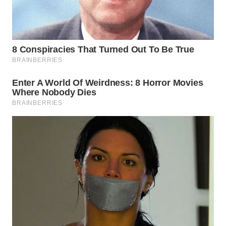
SURABAYA
WN
NATUNA
WN
BINTAN
WN
MANDALIKA
WN
LIKUPANG
WN
LABUANBAJO
WN
BORNEO