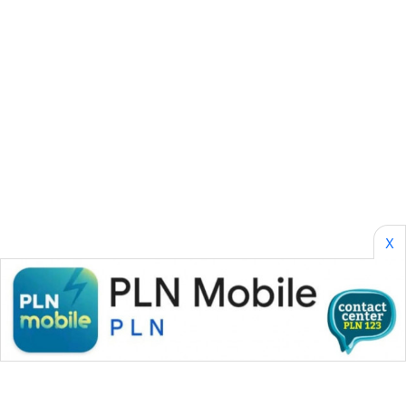
SONYA
ASA
NEWS
X