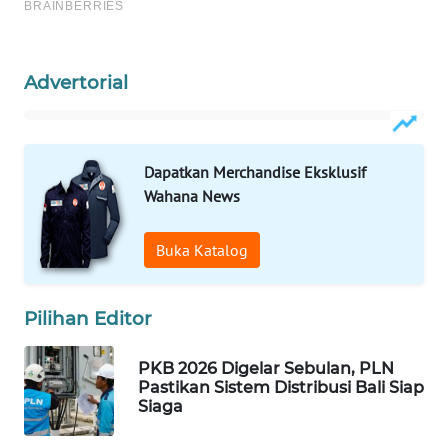
WAHANA
LISTRIK
Advertorial
WAHANA
TRAVEL
Dapatkan Merchandise Eksklusif
Wahana News
WAHANA
TV
Buka Katalog
WAHANANEWS
ID
Pilihan Editor
WAHANANEWS
PKB 2026 Digelar Sebulan, PLN
CO ID
Pastikan Sistem Distribusi Bali Siap
Siaga
WAHANANEWS
NET