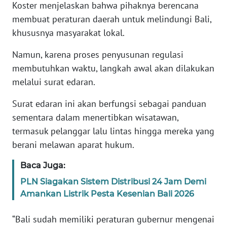
Koster menjelaskan bahwa pihaknya berencana
membuat peraturan daerah untuk melindungi Bali,
WN
BANTEN
khususnya masyarakat lokal.
Namun, karena proses penyusunan regulasi
WN
membutuhkan waktu, langkah awal akan dilakukan
NTT
melalui surat edaran.
WN
Surat edaran ini akan berfungsi sebagai panduan
KEPRI
sementara dalam menertibkan wisatawan,
termasuk pelanggar lalu lintas hingga mereka yang
WN
PAPUA
berani melawan aparat hukum.
Baca Juga:
WN
PAPUA
PLN Siagakan Sistem Distribusi 24 Jam Demi
BARAT
Amankan Listrik Pesta Kesenian Bali 2026
WN
“Bali sudah memiliki peraturan gubernur mengenai