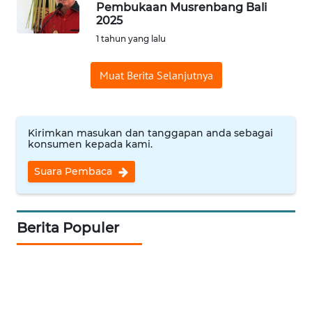
Pembukaan Musrenbang Bali
Informasi
2025
1 tahun yang lalu
INDEKS
BERITA
Muat Berita Selanjutnya
KONTAK
KAMI
Kirimkan masukan dan tanggapan anda sebagai
konsumen kepada kami.
INFO
IKLAN
Suara Pembaca
TENTANG
KAMI
Berita Populer
PEDOMAN
MEDIA
SIBER