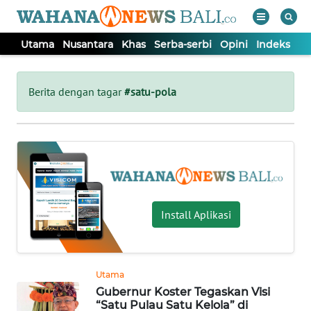
Utama
Nusantara
Khas
Serba-serbi
Opini
Indeks
WAHANA
Tutup
TV
Berita dengan tagar
#satu-pola
UTAMA
NUSANTARA
KHAS
Install Aplikasi
SERBA-
SERBI
Utama
Gubernur Koster Tegaskan Visi
OPINI
“Satu Pulau Satu Kelola” di