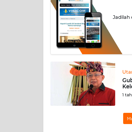
INDEKS
Jadilah
BERITA
KONTAK
KAMI
INFO
IKLAN
Ut
TENTANG
Gub
KAMI
Kel
1 ta
PEDOMAN
MEDIA
SIBER
Mu
REDAKSI