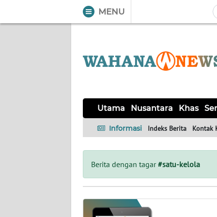
MENU
WAHANA
Tutup
TV
UTAMA
NUSANTARA
Utama
Nusantara
Khas
Ser
KHAS
Informasi
Indeks Berita
Kontak 
SERBA-
SERBI
Berita dengan tagar
#satu-kelola
OPINI
Informasi