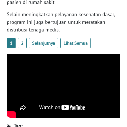
RIAU
pasien di rumah sakit.
Selain meningkatkan pelayanan kesehatan dasar,
WN
program ini juga bertujuan untuk meratakan
SERAMBI
distribusi tenaga medis.
WN
1
2
Selanjutnya
Lihat Semua
JAMBI
WN
SULTRA
WN
NTB
WN
SULTENG
WN
Tag:
SULBAR