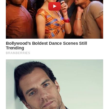
WN
INDRAMAYU
WN
KUNINGAN
WN
MAJALENGKA
WN
SUBANG
WN
SUKABUMI
WN
PURWAKARTA