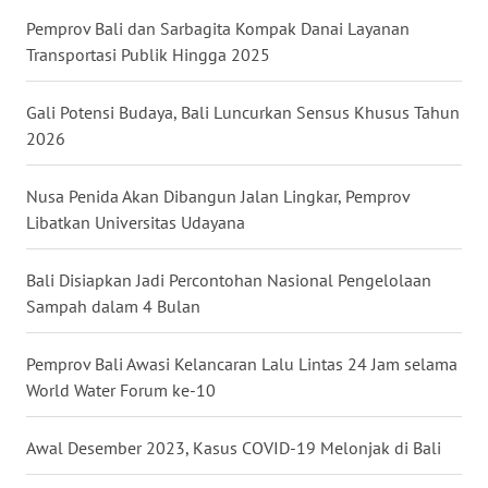
Pemprov Bali dan Sarbagita Kompak Danai Layanan
WN
Transportasi Publik Hingga 2025
NUSANTARA
Gali Potensi Budaya, Bali Luncurkan Sensus Khusus Tahun
WN
2026
JOGJA
Nusa Penida Akan Dibangun Jalan Lingkar, Pemprov
WN
Libatkan Universitas Udayana
JATIM
Bali Disiapkan Jadi Percontohan Nasional Pengelolaan
WN
Sampah dalam 4 Bulan
BALI
Pemprov Bali Awasi Kelancaran Lalu Lintas 24 Jam selama
WN
World Water Forum ke-10
KALBAR
Awal Desember 2023, Kasus COVID-19 Melonjak di Bali
WN
KALTENG