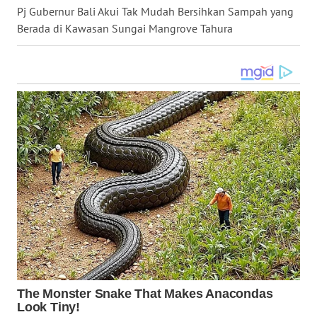
Pj Gubernur Bali Akui Tak Mudah Bersihkan Sampah yang
Berada di Kawasan Sungai Mangrove Tahura
WN
KALTARA
WN
KALSEL
WN
KALTIM
WN
SULSEL
WN
GORONTALO
WN
SULUT