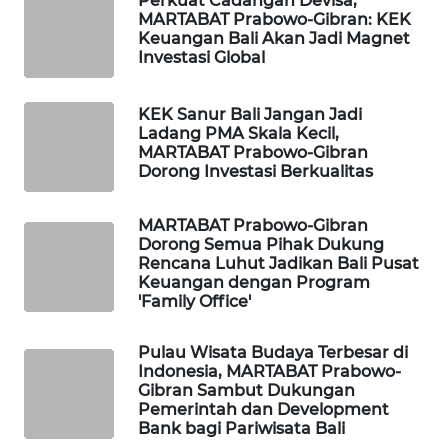
Perkuat Cadangan Devisa,
ID
MARTABAT Prabowo-Gibran: KEK
Keuangan Bali Akan Jadi Magnet
Investasi Global
MAWAKA
ID
KEK Sanur Bali Jangan Jadi
MARTABAT
Ladang PMA Skala Kecil,
MARTABAT Prabowo-Gibran
NET
Dorong Investasi Berkualitas
PLN
MARTABAT Prabowo-Gibran
WATCH
Dorong Semua Pihak Dukung
Rencana Luhut Jadikan Bali Pusat
MKLI
Keuangan dengan Program
'Family Office'
LPKKI
Pulau Wisata Budaya Terbesar di
Indonesia, MARTABAT Prabowo-
LKKI
Gibran Sambut Dukungan
Pemerintah dan Development
Bank bagi Pariwisata Bali
KOPEKLIN