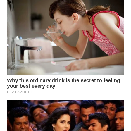
WN
SUMEDANG
WN
CIANJUR
WN
KEPULAUAN
SERIBU
WN
TANGERANG
WN
BINJAI
WN
CIREBON