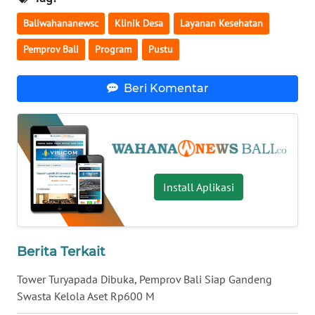
Baliwahananewsc
Klinik Desa
Layanan Kesehatan
WN
Pemprov Bali
Program
Pustu
BABEL
Beri Komentar
WN
SUMBAR
WN
SUMSEL
Install Aplikasi
WN
BENGKULU
WN
Berita Terkait
LAMPUNG
Tower Turyapada Dibuka, Pemprov Bali Siap Gandeng
Swasta Kelola Aset Rp600 M
WN
JATENG