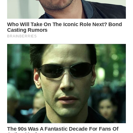
WN
PRIANGAN
TIMUR
WN
SEMARANG
WN
SOLO
WN
BOROBUDUR
WN
MADURA
WN