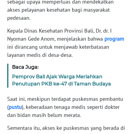
sebagai upaya memperluas dan mendekatkan
REDAKSI
akses pelayanan kesehatan bagi masyarakat
pedesaan.
KARIR
Kepala Dinas Kesehatan Provinsi Bali, Dr. dr. I
DISCLAIMER
Nyoman Gede Anom, menjelaskan bahwa
program
ini dirancang untuk menjawab keterbatasan
Wahana
layanan medis di desa-desa.
News
Regional
Baca Juga:
Pemprov Bali Ajak Warga Meriahkan
WN
Penutupan PKB ke-47 di Taman Budaya
SUMUT
Saat ini, meskipun terdapat puskesmas pembantu
WN
(
pustu
), keberadaan tenaga medis seperti dokter
JAKARTA
dan bidan masih belum merata.
WN
Sementara itu, akses ke puskesmas yang berada di
JABAR