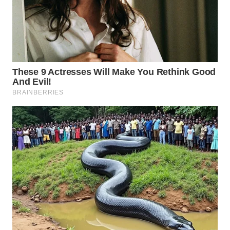
WAHANA
LISTRIK
WAHANA
TRAVEL
WAHANA
TV
WAHANANEWS
ID
WAHANANEWS
CO ID
WAHANANEWS
NET