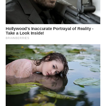
WN
TAPANULI
TENGAH
WN DELI
SERDANG
WN
TEBING
TINGGI
WN
PAKPAK
WN
KARAWANG
WN