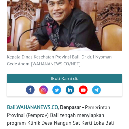
Informasi
INDEKS
BERITA
KONTAK
KAMI
Kepala Dinas Kesehatan Provinsi Bali, Dr. dr. I Nyoman
Gede Anom. [WAHANANEWS.CO/NET].
INFO
IKLAN
Ikuti Kami di:
TENTANG
KAMI
Bali.WAHANANEWS.CO
, Denpasar -
Pemerintah
PEDOMAN
MEDIA
Provinsi (Pemprov) Bali tengah menyiapkan
SIBER
program Klinik Desa Nangun Sat Kerti Loka Bali