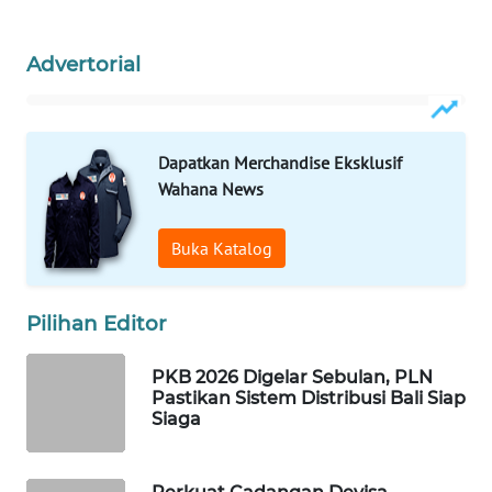
WAHANA
Advertorial
DESA
WISATA
LAPAK
Dapatkan Merchandise Eksklusif
WAHANA
Wahana News
Wahana
Buka Katalog
Network
KONSUMEN
Pilihan Editor
LISTRIK
PKB 2026 Digelar Sebulan, PLN
MASYARAKAT
Pastikan Sistem Distribusi Bali Siap
KELISTRIKAN
Siaga
WALINKI