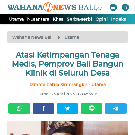
Utama
Nusantara
Khas
Serba-serbi
Opini
Indeks
WAHANA
Tutup
TV
Wahana News Bali
Utama
UTAMA
Atasi Ketimpangan Tenaga
Medis, Pemprov Bali Bangun
NUSANTARA
Klinik di Seluruh Desa
Rimma Patria Simorangkir - Utama
KHAS
Jumat, 25 April 2025 - 08:45 WIB
SERBA-
SERBI
OPINI