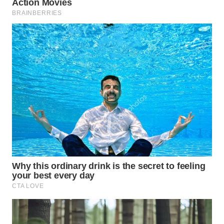
SURABAYA
WN
NATUNA
WN
BINTAN
WN
MANDALIKA
WN
LIKUPANG
WN
LABUANBAJO
WN
BORNEO