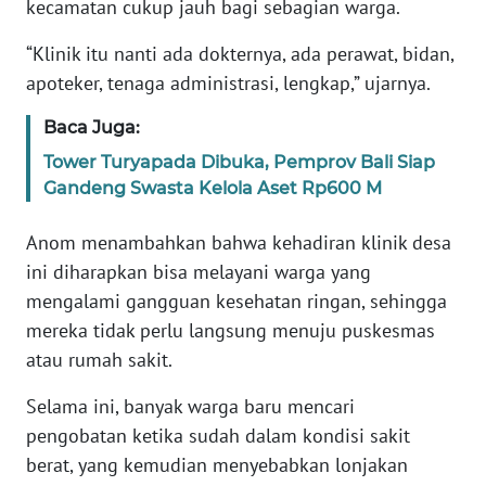
kecamatan cukup jauh bagi sebagian warga.
WN
“Klinik itu nanti ada dokternya, ada perawat, bidan,
BANTEN
apoteker, tenaga administrasi, lengkap,” ujarnya.
WN
Baca Juga:
NTT
Tower Turyapada Dibuka, Pemprov Bali Siap
Gandeng Swasta Kelola Aset Rp600 M
WN
KEPRI
Anom menambahkan bahwa kehadiran klinik desa
ini diharapkan bisa melayani warga yang
WN
mengalami gangguan kesehatan ringan, sehingga
PAPUA
mereka tidak perlu langsung menuju puskesmas
atau rumah sakit.
WN
PAPUA
Selama ini, banyak warga baru mencari
BARAT
pengobatan ketika sudah dalam kondisi sakit
berat, yang kemudian menyebabkan lonjakan
WN