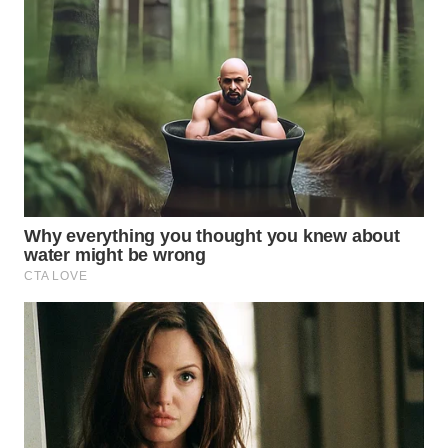
Wahana
Media
Group
WAHANA
NEWS
WAHANA
TANI
WAHANA
ADVOKAT
WAHANA
INFRASTRUKTUR
WAHANA
KONSUMEN