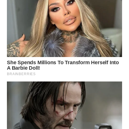
LANGKAT
WN
TAPANULI
SELATAN
WN
TANJUNG
LESUNG
WN
KARO
WN
SIMALUNGUN
WN
LABUHANBATU