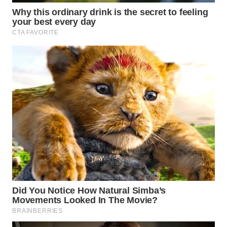
BEKASI
WN
BOGOR
WN
DEPOK
WN
TAPANULI
UTARA
WN
SAMOSIR
WN
PADANG
LAWAS