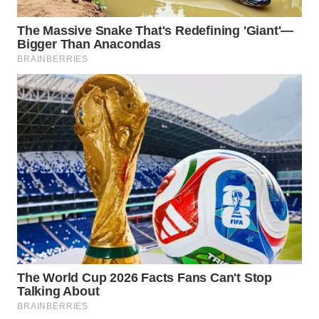
WAHANA
SPORT
WAHANA
UMKM
WAHANA
SELEB
WAHANA
PERSONA
WAHANA
OTOMOTIF
WAHANA
HEALTH