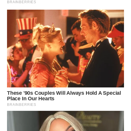
WN
MALUKU
WN
MALUT
WN
DAIRI
WN
DANAU
TOBA
WN
NIAS
WN