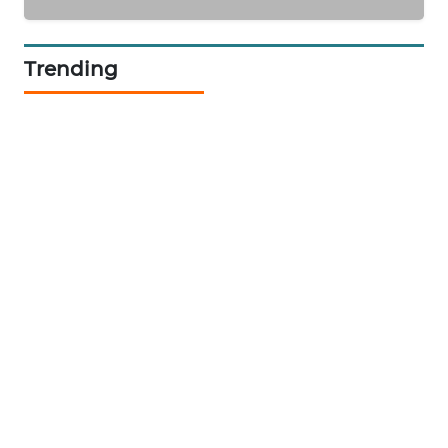
KARING
NEWS
Trending
JURNAL
MARITIM
HUMBANG
NEWS
GARONGGANG
NEWS
FISUELRI
ID
ENERGI
NEWS