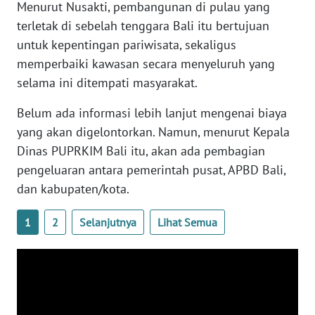
RIAU
Menurut Nusakti, pembangunan di pulau yang
terletak di sebelah tenggara Bali itu bertujuan
WN
untuk kepentingan pariwisata, sekaligus
SERAMBI
memperbaiki kawasan secara menyeluruh yang
selama ini ditempati masyarakat.
WN
JAMBI
Belum ada informasi lebih lanjut mengenai biaya
yang akan digelontorkan. Namun, menurut Kepala
WN
Dinas PUPRKIM Bali itu, akan ada pembagian
SULTRA
pengeluaran antara pemerintah pusat, APBD Bali,
dan kabupaten/kota.
WN
NTB
1
2
Selanjutnya
Lihat Semua
WN
SULTENG
WN
SULBAR