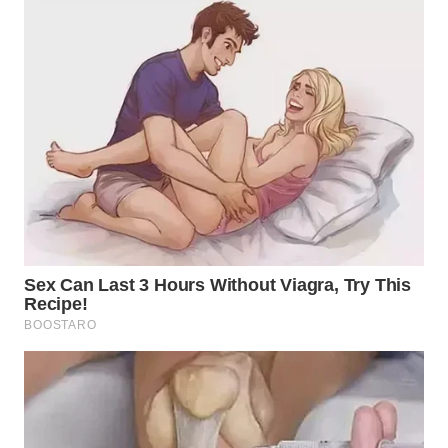
WN
TAPANULI
TENGAH
WN DELI
SERDANG
WN
TEBING
TINGGI
WN
PAKPAK
WN
KARAWANG
WN