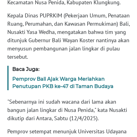
Kecamatan Nusa Penida, Kabupaten Klungkung.
REDAKSI
Kepala Dinas PUPRKIM (Pekerjaan Umum, Penataan
KARIR
Ruang, Perumahan, dan Kawasan Permukiman) Bali,
Nusakti Yasa Wedha, mengatakan bahwa tim yang
DISCLAIMER
ditunjuk Gubernur Bali Wayan Koster nantinya akan
menyusun pembangunan jalan lingkar di pulau
Wahana
tersebut.
News
Regional
Baca Juga:
Pemprov Bali Ajak Warga Meriahkan
WN
Penutupan PKB ke-47 di Taman Budaya
SUMUT
"Sebenarnya ini sudah wacana dari lama akan
WN
bangun jalan lingkar di Nusa Penida," kata Nusakti
JAKARTA
dikutip dari Antara, Sabtu (12/4/2025).
WN
Pemprov setempat menunjuk Universitas Udayana
JABAR