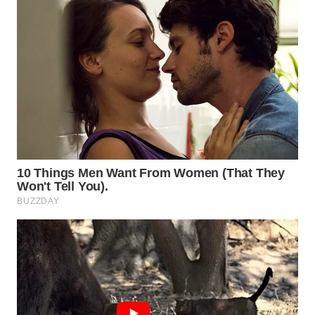
WN
PRIANGAN
TIMUR
WN
SEMARANG
WN
SOLO
WN
BOROBUDUR
WN
MADURA
WN