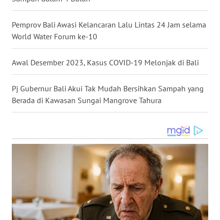
WN
Pemprov Bali Awasi Kelancaran Lalu Lintas 24 Jam selama
KALTARA
World Water Forum ke-10
WN
Awal Desember 2023, Kasus COVID-19 Melonjak di Bali
KALSEL
Pj Gubernur Bali Akui Tak Mudah Bersihkan Sampah yang
WN
Berada di Kawasan Sungai Mangrove Tahura
KALTIM
WN
SULSEL
WN
GORONTALO
WN
SULUT