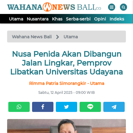
Utama
Nusantara
Khas
Serba-serbi
Opini
Indeks
WAHANA
Tutup
TV
Wahana News Bali
Utama
UTAMA
Nusa Penida Akan Dibangun
Jalan Lingkar, Pemprov
NUSANTARA
Libatkan Universitas Udayana
Rimma Patria Simorangkir - Utama
KHAS
Sabtu, 12 April 2025 - 09:00 WIB
SERBA-
SERBI
OPINI