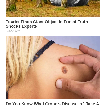
WN
SUMEDANG
WN
CIANJUR
WN
KEPULAUAN
SERIBU
WN
TANGERANG
WN
BINJAI
WN
CIREBON