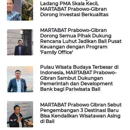
ID
Ladang PMA Skala Kecil,
MARTABAT Prabowo-Gibran
Dorong Investasi Berkualitas
MAWAKA
ID
MARTABAT Prabowo-Gibran
Dorong Semua Pihak Dukung
MARTABAT
Rencana Luhut Jadikan Bali Pusat
NET
Keuangan dengan Program
'Family Office'
PLN
WATCH
Pulau Wisata Budaya Terbesar di
Indonesia, MARTABAT Prabowo-
Gibran Sambut Dukungan
MKLI
Pemerintah dan Development
Bank bagi Pariwisata Bali
LPKKI
MARTABAT Prabowo Gibran Sebut
Pengembangan 3 Destinasi Baru
LKKI
Bisa Kendalikan Wisatawan Asing
di Bali
KOPEKLIN