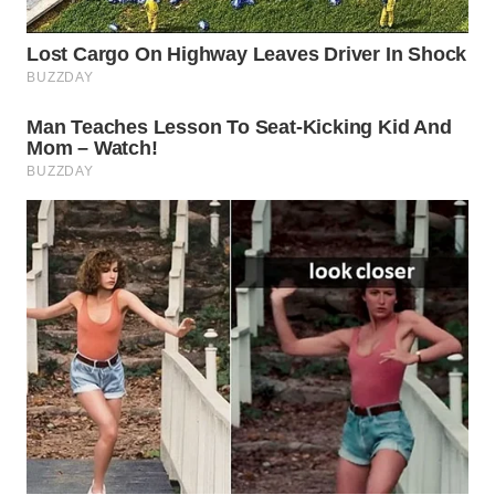
Wahana
Media
Group
WAHANA
NEWS
WAHANA
TANI
WAHANA
ADVOKAT
WAHANA
INFRASTRUKTUR
WAHANA
KONSUMEN