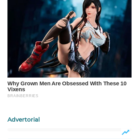
WAHANA
SPORT
WAHANA
UMKM
WAHANA
SELEB
WAHANA
PERSONA
WAHANA
OTOMOTIF
Advertorial
WAHANA
HEALTH