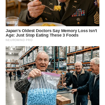
WN
MALUKU
WN
MALUT
WN
DAIRI
WN
DANAU
TOBA
WN
NIAS
WN