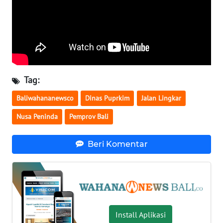
WN
BABEL
WN
SUMBAR
Tag:
Baliwahananewsco
Dinas Puprkim
Jalan Lingkar
WN
SUMSEL
Nusa Peninda
Pemprov Bali
WN
Beri Komentar
BENGKULU
WN
LAMPUNG
WN
Install Aplikasi
JATENG