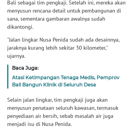
Bali sebagai tim pengkaji. Setelah ini, mereka akan
menyusun rencana detail untuk pembangunan di
WN
BANTEN
sana, sementara gambaran awalnya sudah
dikantongi.
WN
"Jalan lingkar Nusa Penida sudah ada desainnya,
NTT
jaraknya kurang lebih sekitar 30 kilometer,"
ujarnya.
WN
KEPRI
Baca Juga:
Atasi Ketimpangan Tenaga Medis, Pemprov
WN
PAPUA
Bali Bangun Klinik di Seluruh Desa
Selain jalan lingkar, tim pengkaji juga akan
WN
PAPUA
menyusun penataan seluruh kawasan, termasuk
BARAT
penyediaan air bersih, sebab masalah air juga
menjadi isu di Nusa Penida.
WN