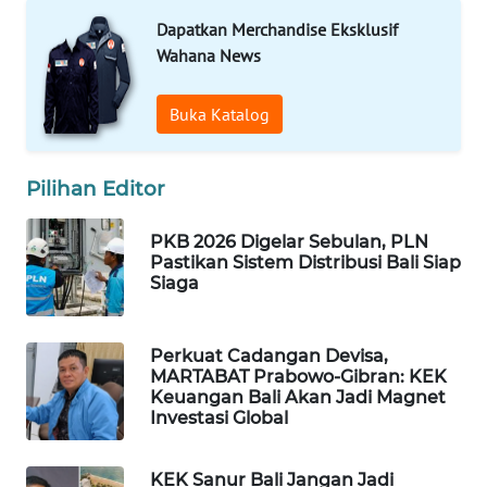
Dapatkan Merchandise Eksklusif
WAHANA
Wahana News
DESA
WISATA
Buka Katalog
LAPAK
WAHANA
Pilihan Editor
Wahana
PKB 2026 Digelar Sebulan, PLN
Network
Pastikan Sistem Distribusi Bali Siap
Siaga
KONSUMEN
LISTRIK
Perkuat Cadangan Devisa,
MARTABAT Prabowo-Gibran: KEK
MASYARAKAT
Keuangan Bali Akan Jadi Magnet
KELISTRIKAN
Investasi Global
WALINKI
KEK Sanur Bali Jangan Jadi