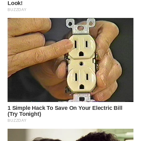
WN
INDRAMAYU
WN
KUNINGAN
WN
MAJALENGKA
WN
SUBANG
WN
SUKABUMI
WN
PURWAKARTA