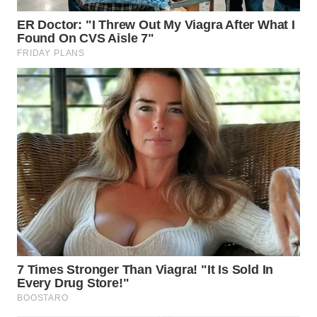
LANGKAT
WN
TAPANULI
SELATAN
WN
TANJUNG
LESUNG
WN
KARO
WN
SIMALUNGUN
WN
LABUHANBATU