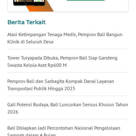
WN
NUSANTARA
Berita Terkait
Atasi Ketimpangan Tenaga Medis, Pemprov Bali Bangun
WN
Klinik di Seluruh Desa
JOGJA
Tower Turyapada Dibuka, Pemprov Bali Siap Gandeng
WN
Swasta Kelola Aset Rp600 M
JATIM
Pemprov Bali dan Sarbagita Kompak Danai Layanan
WN
Transportasi Publik Hingga 2025
BALI
Gali Potensi Budaya, Bali Luncurkan Sensus Khusus Tahun
WN
KALBAR
2026
WN
Bali Disiapkan Jadi Percontohan Nasional Pengelolaan
KALTENG
Sampah dalam 4 Bulan