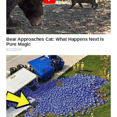
SURABAYA
WN
NATUNA
WN
BINTAN
WN
MANDALIKA
WN
LIKUPANG
WN
LABUANBAJO
WN
BORNEO