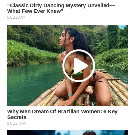
WAHANA
LISTRIK
WAHANA
TRAVEL
WAHANA
TV
WAHANANEWS
ID
WAHANANEWS
CO ID
WAHANANEWS
NET