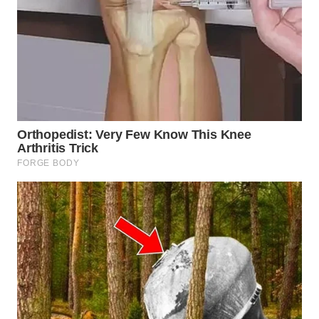
BEKASI
WN
BOGOR
WN
DEPOK
WN
TAPANULI
UTARA
WN
SAMOSIR
WN
PADANG
LAWAS