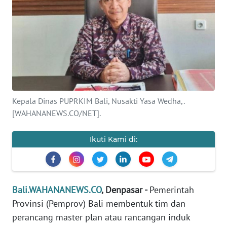
Informasi
INDEKS
BERITA
KONTAK
KAMI
Kepala Dinas PUPRKIM Bali, Nusakti Yasa Wedha,.
INFO
[WAHANANEWS.CO/NET].
IKLAN
Ikuti Kami di:
TENTANG
KAMI
PEDOMAN
Bali.WAHANANEWS.CO
, Denpasar -
Pemerintah
MEDIA
Provinsi (Pemprov) Bali membentuk tim dan
SIBER
perancang master plan atau rancangan induk