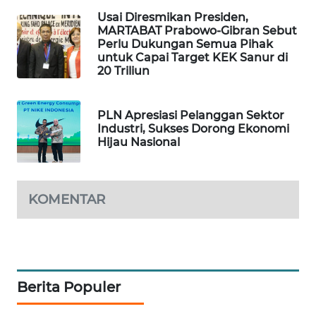
Usai Diresmikan Presiden,
MARTABAT Prabowo-Gibran Sebut
PORTAL
Perlu Dukungan Semua Pihak
KONSUMEN
untuk Capai Target KEK Sanur di
20 Triliun
FORWAMKI
PLN Apresiasi Pelanggan Sektor
ALPERKLINAS
Industri, Sukses Dorong Ekonomi
Hijau Nasional
FORJASIDA
TAMBANG
KOMENTAR
NEWS
SITUNGIR
NEWS
Berita Populer
SIDIKALANG
NEWS