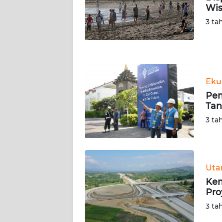
Wis
WN
NUSANTARA
3 ta
WN
JOGJA
Eku
WN
JATIM
Pem
Tan
WN
3 ta
BALI
WN
KALBAR
Ut
Kem
Pro
WN
KALTENG
3 ta