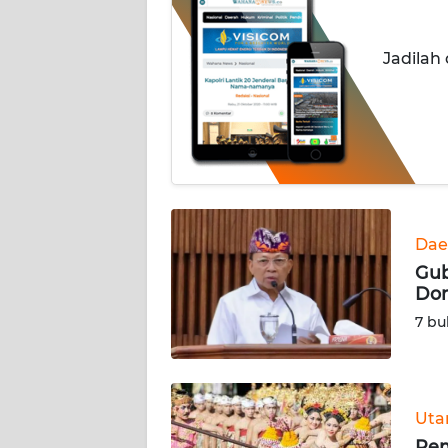
INDEKS
Jadilah
BERITA
KONTAK
KAMI
INFO
IKLAN
Dae
TENTANG
Gub
KAMI
Dom
7 bu
PEDOMAN
MEDIA
SIBER
Ut
REDAKSI
Pem