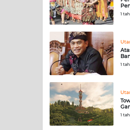
Pen
KARIR
1 ta
DISCLAIMER
Wahana
Ut
News
Ata
Regional
Ban
1 ta
WN
SUMUT
WN
Ut
JAKARTA
Tow
Gan
WN
1 ta
JABAR