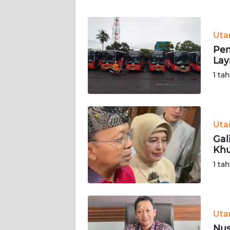
WN
BANTEN
Ut
WN
Pem
NTT
Lay
1 ta
WN
KEPRI
WN
Ut
PAPUA
Gal
Khu
WN
1 ta
PAPUA
BARAT
WN
Ut
RIAU
Nus