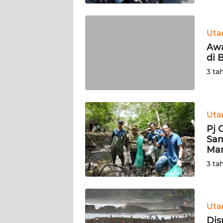
WN
BABEL
Ut
Awa
WN
di B
SUMBAR
3 ta
WN
SUMSEL
Ut
WN
Pj 
BENGKULU
Sam
Man
WN
3 ta
LAMPUNG
WN
JATENG
Ut
Dis