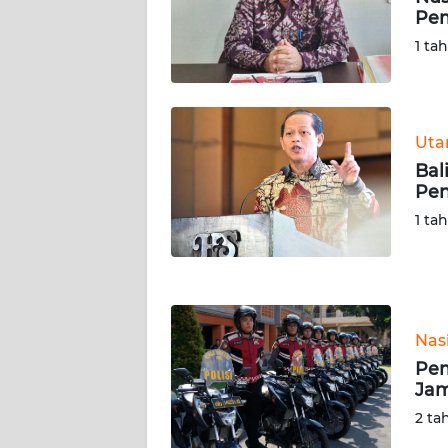
Pem
WN
SERAMBI
1 ta
WN
JAMBI
Ut
Bal
WN
Pen
SULTRA
1 ta
WN
NTB
WN
Nas
SULTENG
Pem
Jam
WN
SULBAR
2 ta