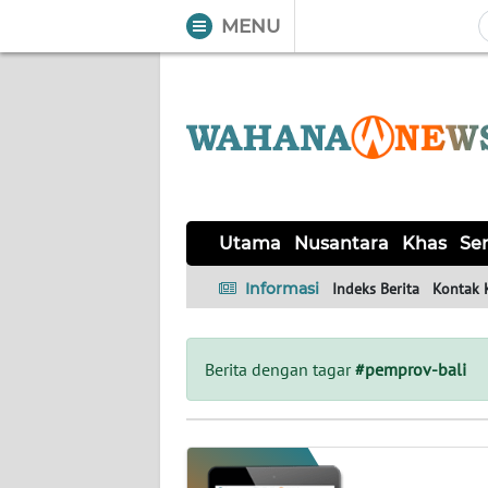
MENU
WAHANA
Tutup
TV
UTAMA
NUSANTARA
Utama
Nusantara
Khas
Ser
KHAS
Informasi
Indeks Berita
Kontak 
SERBA-
SERBI
Berita dengan tagar
#pemprov-bali
OPINI
Informasi