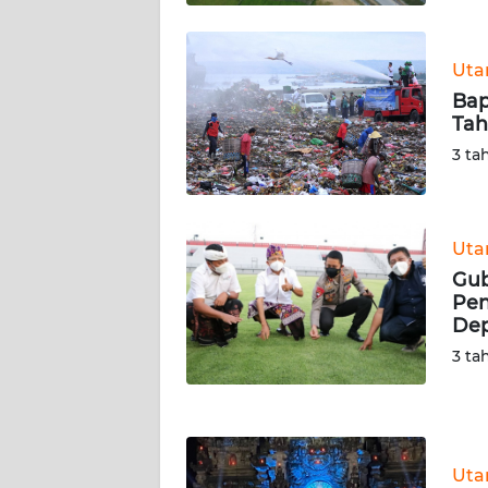
WN
KALTARA
Ut
WN
Bap
KALSEL
Tah
3 ta
WN
KALTIM
Ut
WN
Gub
SULSEL
Pen
De
WN
3 ta
GORONTALO
WN
SULUT
Ut