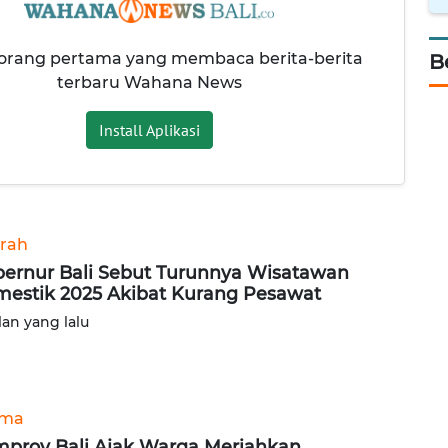
 orang pertama yang membaca berita-berita
B
terbaru Wahana News
Install Aplikasi
rah
ernur Bali Sebut Turunnya Wisatawan
estik 2025 Akibat Kurang Pesawat
lan yang lalu
ama
prov Bali Ajak Warga Meriahkan