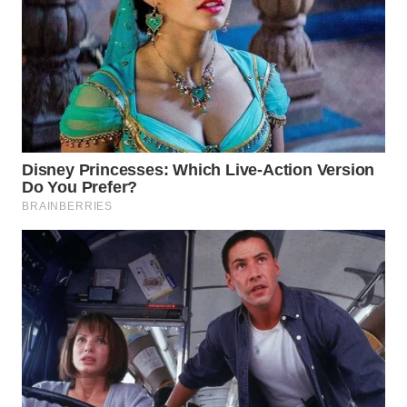
WN
TAPANULI
TENGAH
WN DELI
SERDANG
WN
TEBING
TINGGI
WN
PAKPAK
WN
KARAWANG
WN