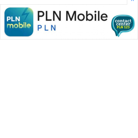
WAHANA MEDIA GROUP
|
|
|
WAHANA NEWS co
WAHANA TANI
WAHANA ADVOKAT
|
|
WAHANA INFRASTRUKTUR
WAHANA KONSUMEN
|
|
|
WAHANA LISTRIK
WAHANA TRAVEL
WAHANA TV