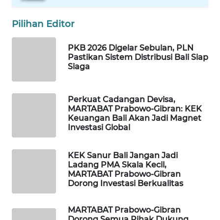
ID
Pilihan Editor
MAWAKA
ID
PKB 2026 Digelar Sebulan, PLN
Pastikan Sistem Distribusi Bali Siap
MARTABAT
Siaga
NET
Perkuat Cadangan Devisa,
PLN
MARTABAT Prabowo-Gibran: KEK
WATCH
Keuangan Bali Akan Jadi Magnet
Investasi Global
MKLI
KEK Sanur Bali Jangan Jadi
LPKKI
Ladang PMA Skala Kecil,
MARTABAT Prabowo-Gibran
Dorong Investasi Berkualitas
LKKI
MARTABAT Prabowo-Gibran
KOPEKLIN
Dorong Semua Pihak Dukung