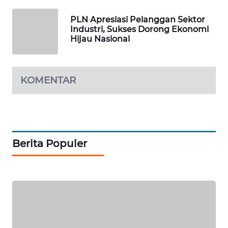
PLN Apresiasi Pelanggan Sektor
SIBARAGAS
Industri, Sukses Dorong Ekonomi
NEWS
Hijau Nasional
METRO
SIANTAR
KOMENTAR
NEWS
METRO
MEDAN
NEWS
Berita Populer
METRO
JAKARTA
NEWS
KRT
NEWS