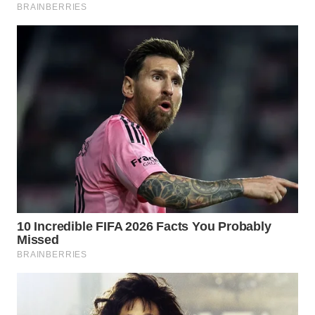
WN
SUMEDANG
WN
CIANJUR
WN
KEPULAUAN
SERIBU
WN
TANGERANG
WN
BINJAI
WN
CIREBON