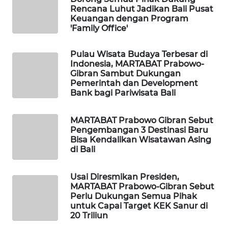
Rencana Luhut Jadikan Bali Pusat
Keuangan dengan Program
PORTAL
'Family Office'
KONSUMEN
Pulau Wisata Budaya Terbesar di
FORWAMKI
Indonesia, MARTABAT Prabowo-
Gibran Sambut Dukungan
Pemerintah dan Development
ALPERKLINAS
Bank bagi Pariwisata Bali
FORJASIDA
MARTABAT Prabowo Gibran Sebut
Pengembangan 3 Destinasi Baru
Bisa Kendalikan Wisatawan Asing
TAMBANG
di Bali
NEWS
Usai Diresmikan Presiden,
SITUNGIR
MARTABAT Prabowo-Gibran Sebut
NEWS
Perlu Dukungan Semua Pihak
untuk Capai Target KEK Sanur di
20 Triliun
SIDIKALANG
NEWS