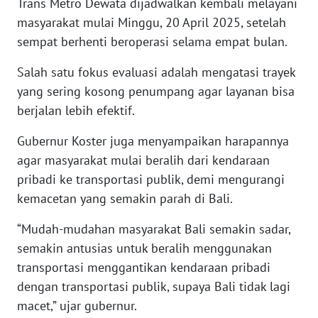
Trans Metro Dewata dijadwalkan kembali melayani
masyarakat mulai Minggu, 20 April 2025, setelah
WN
sempat berhenti beroperasi selama empat bulan.
BABEL
Salah satu fokus evaluasi adalah mengatasi trayek
yang sering kosong penumpang agar layanan bisa
WN
SUMBAR
berjalan lebih efektif.
Gubernur Koster juga menyampaikan harapannya
WN
SUMSEL
agar masyarakat mulai beralih dari kendaraan
pribadi ke transportasi publik, demi mengurangi
WN
kemacetan yang semakin parah di Bali.
BENGKULU
“Mudah-mudahan masyarakat Bali semakin sadar,
semakin antusias untuk beralih menggunakan
WN
LAMPUNG
transportasi menggantikan kendaraan pribadi
dengan transportasi publik, supaya Bali tidak lagi
WN
macet,” ujar gubernur.
JATENG