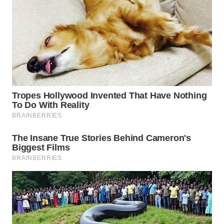
WAHANA
LISTRIK
WAHANA
TRAVEL
WAHANA
TV
WAHANANEWS
ID
WAHANANEWS
CO ID
WAHANANEWS
NET