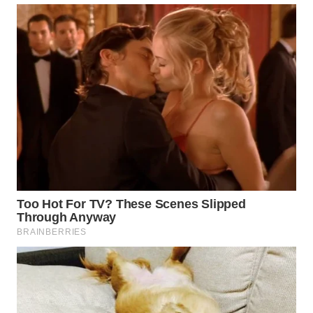
Wahana
Media
Group
WAHANA
NEWS
WAHANA
TANI
WAHANA
ADVOKAT
WAHANA
INFRASTRUKTUR
WAHANA
KONSUMEN