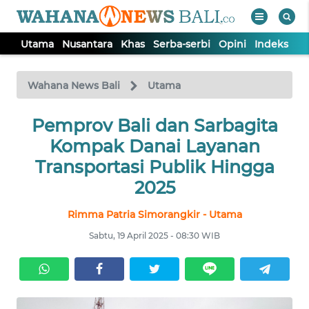
Utama
Nusantara
Khas
Serba-serbi
Opini
Indeks
WAHANA
Tutup
TV
Wahana News Bali
Utama
UTAMA
Pemprov Bali dan Sarbagita
Kompak Danai Layanan
NUSANTARA
Transportasi Publik Hingga
2025
KHAS
Rimma Patria Simorangkir - Utama
Sabtu, 19 April 2025 - 08:30 WIB
SERBA-
SERBI
OPINI