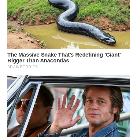
WAHANA
SPORT
WAHANA
UMKM
WAHANA
SELEB
WAHANA
PERSONA
WAHANA
OTOMOTIF
WAHANA
HEALTH