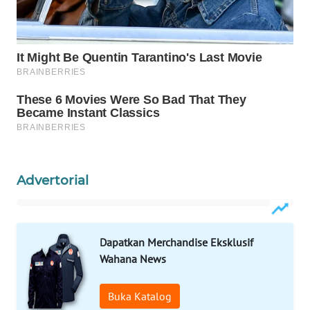
WAHANA
DESA
WISATA
LAPAK
WAHANA
Wahana
Network
Advertorial
KONSUMEN
LISTRIK
Dapatkan Merchandise Eksklusif
MASYARAKAT
Wahana News
KELISTRIKAN
Buka Katalog
WALINKI