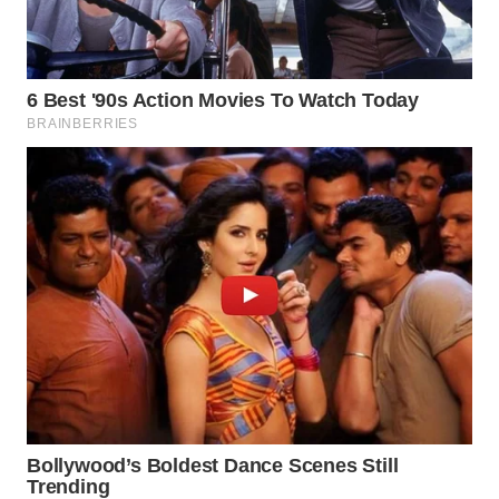
BEKASI
WN
BOGOR
WN
DEPOK
WN
TAPANULI
UTARA
WN
SAMOSIR
WN
PADANG
LAWAS