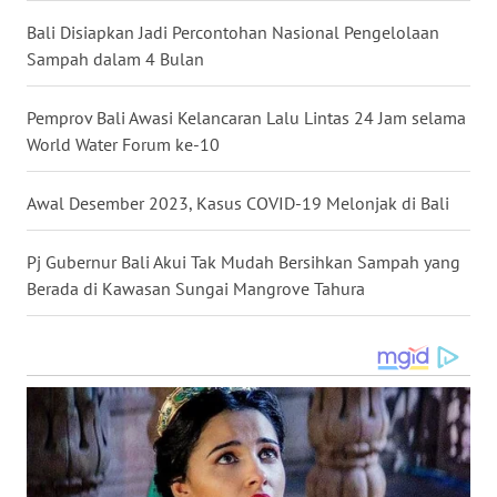
LANGKAT
Bali Disiapkan Jadi Percontohan Nasional Pengelolaan
Sampah dalam 4 Bulan
WN
TAPANULI
SELATAN
Pemprov Bali Awasi Kelancaran Lalu Lintas 24 Jam selama
World Water Forum ke-10
WN
TANJUNG
Awal Desember 2023, Kasus COVID-19 Melonjak di Bali
LESUNG
Pj Gubernur Bali Akui Tak Mudah Bersihkan Sampah yang
WN
Berada di Kawasan Sungai Mangrove Tahura
KARO
WN
SIMALUNGUN
WN
LABUHANBATU