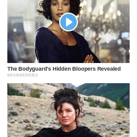
WN
INDRAMAYU
WN
KUNINGAN
WN
MAJALENGKA
WN
SUBANG
WN
SUKABUMI
WN
PURWAKARTA