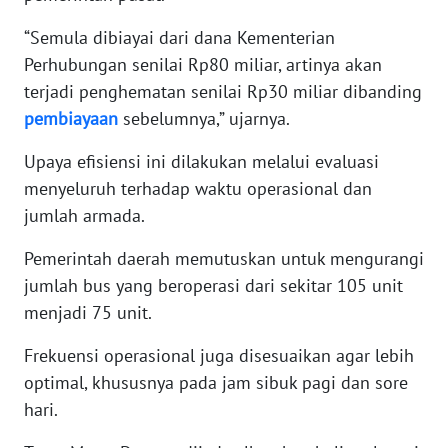
RIAU
“Semula dibiayai dari dana Kementerian
WN
Perhubungan senilai Rp80 miliar, artinya akan
SERAMBI
terjadi penghematan senilai Rp30 miliar dibanding
pembiayaan
sebelumnya,” ujarnya.
WN
JAMBI
Upaya efisiensi ini dilakukan melalui evaluasi
menyeluruh terhadap waktu operasional dan
WN
jumlah armada.
SULTRA
Pemerintah daerah memutuskan untuk mengurangi
WN
jumlah bus yang beroperasi dari sekitar 105 unit
NTB
menjadi 75 unit.
WN
Frekuensi operasional juga disesuaikan agar lebih
SULTENG
optimal, khususnya pada jam sibuk pagi dan sore
hari.
WN
SULBAR