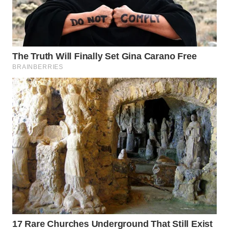
WN
PRIANGAN
TIMUR
WN
SEMARANG
WN
SOLO
WN
BOROBUDUR
WN
MADURA
WN