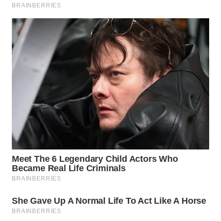
SURABAYA
WN
NATUNA
WN
BINTAN
WN
MANDALIKA
WN
LIKUPANG
WN
LABUANBAJO
WN
BORNEO