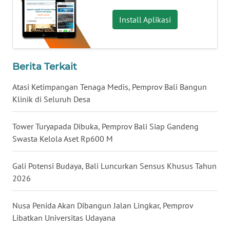
Install Aplikasi
WN
MALUKU
WN
Berita Terkait
MALUT
Atasi Ketimpangan Tenaga Medis, Pemprov Bali Bangun
WN
Klinik di Seluruh Desa
DAIRI
Tower Turyapada Dibuka, Pemprov Bali Siap Gandeng
WN
Swasta Kelola Aset Rp600 M
DANAU
TOBA
Gali Potensi Budaya, Bali Luncurkan Sensus Khusus Tahun
2026
WN
NIAS
Nusa Penida Akan Dibangun Jalan Lingkar, Pemprov
Libatkan Universitas Udayana
WN