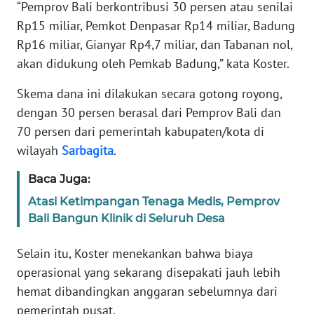
“Pemprov Bali berkontribusi 30 persen atau senilai
Rp15 miliar, Pemkot Denpasar Rp14 miliar, Badung
WN
BANTEN
Rp16 miliar, Gianyar Rp4,7 miliar, dan Tabanan nol,
akan didukung oleh Pemkab Badung,” kata Koster.
WN
Skema dana ini dilakukan secara gotong royong,
NTT
dengan 30 persen berasal dari Pemprov Bali dan
70 persen dari pemerintah kabupaten/kota di
WN
KEPRI
wilayah
Sarbagita
.
Baca Juga:
WN
PAPUA
Atasi Ketimpangan Tenaga Medis, Pemprov
Bali Bangun Klinik di Seluruh Desa
WN
PAPUA
Selain itu, Koster menekankan bahwa biaya
BARAT
operasional yang sekarang disepakati jauh lebih
hemat dibandingkan anggaran sebelumnya dari
WN
pemerintah pusat.