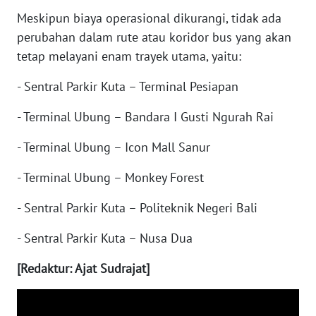
Meskipun biaya operasional dikurangi, tidak ada
WN
perubahan dalam rute atau koridor bus yang akan
NUSANTARA
tetap melayani enam trayek utama, yaitu:
- Sentral Parkir Kuta – Terminal Pesiapan
WN
JOGJA
- Terminal Ubung – Bandara I Gusti Ngurah Rai
WN
- Terminal Ubung – Icon Mall Sanur
JATIM
- Terminal Ubung – Monkey Forest
WN
BALI
- Sentral Parkir Kuta – Politeknik Negeri Bali
- Sentral Parkir Kuta – Nusa Dua
WN
KALBAR
[Redaktur: Ajat Sudrajat]
WN
KALTENG