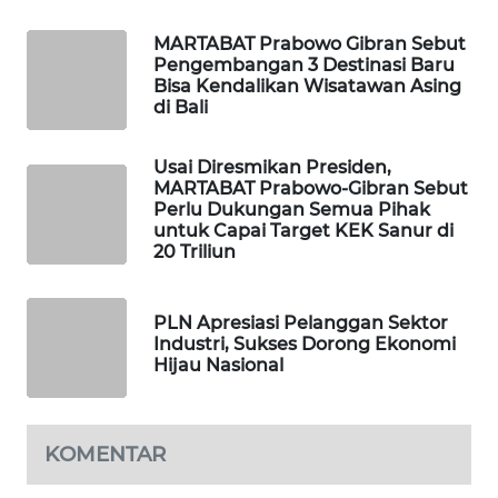
KARING
MARTABAT Prabowo Gibran Sebut
NEWS
Pengembangan 3 Destinasi Baru
Bisa Kendalikan Wisatawan Asing
di Bali
JURNAL
MARITIM
Usai Diresmikan Presiden,
MARTABAT Prabowo-Gibran Sebut
HUMBANG
Perlu Dukungan Semua Pihak
NEWS
untuk Capai Target KEK Sanur di
20 Triliun
GARONGGANG
NEWS
PLN Apresiasi Pelanggan Sektor
Industri, Sukses Dorong Ekonomi
Hijau Nasional
FISUELRI
ID
ENERGI
KOMENTAR
NEWS