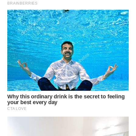
WN
PRIANGAN
TIMUR
WN
SEMARANG
WN
SOLO
WN
BOROBUDUR
WN
MADURA
WN