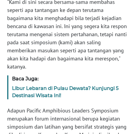
RIAU
"Kami di sini secara bersama-sama membahas
seperti apa tantangan ke depan terutama
WN
bagaimana kita menghadapi bila terjadi kejadian
SERAMBI
bencana di kawasan ini. Ini yang segera kita respon
terutama mengenai sistem pertahanan, tetapi nanti
WN
pada saat simposium (kami) akan saling
JAMBI
memberikan masukan seperti apa tantangan yang
akan kita hadapi dan bagaimana kita merespon,"
WN
katanya.
SULTRA
Baca Juga:
WN
Libur Lebaran di Pulau Dewata? Kunjungi 5
NTB
Destinasi Wisata Ini!
WN
Adapun Pacific Amphibious Leaders Symposium
SULTENG
merupakan forum internasional berupa kegiatan
simposium dan latihan yang bersifat strategis yang
WN
SULBAR