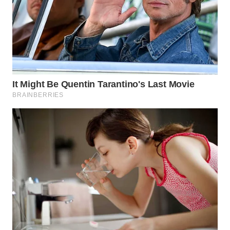
WAHANA
DESA
WISATA
LAPAK
WAHANA
Wahana
Network
KONSUMEN
LISTRIK
MASYARAKAT
KELISTRIKAN
WALINKI