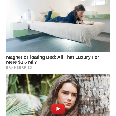
SURABAYA
WN
NATUNA
WN
BINTAN
WN
MANDALIKA
WN
LIKUPANG
WN
LABUANBAJO
WN
BORNEO