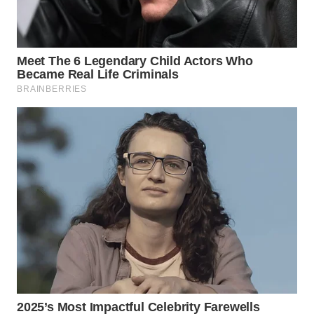
WN
INDRAMAYU
WN
KUNINGAN
WN
MAJALENGKA
WN
SUBANG
WN
SUKABUMI
WN
PURWAKARTA