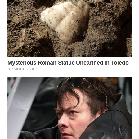
WN
SUMEDANG
WN
CIANJUR
WN
KEPULAUAN
SERIBU
WN
TANGERANG
WN
BINJAI
WN
CIREBON