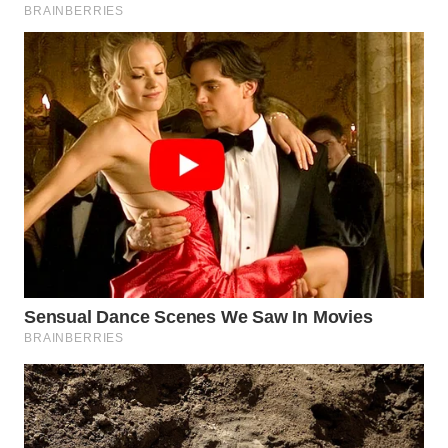
BEKASI
WN
BOGOR
WN
DEPOK
WN
TAPANULI
UTARA
WN
SAMOSIR
WN
PADANG
LAWAS