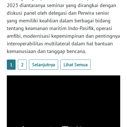
2023 diantaranya seminar yang dirangkai dengan
diskusi panel oleh delegasi dan Perwira senior
WN
NUSANTARA
yang memiliki keahlian dalam berbagai bidang
tentang keamanan maritim Indo-Pasifik, operasi
WN
amfibi, modernisasi kepemimpinan dan pentingnya
JOGJA
interoperabilitas multilateral dalam hal bantuan
kemanusiaan dan tanggap bencana.
WN
JATIM
1
2
Selanjutnya
Lihat Semua
WN
BALI
WN
KALBAR
WN
KALTENG