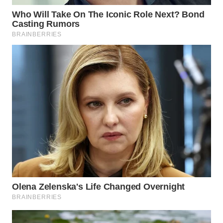
WAHANA
LISTRIK
WAHANA
TRAVEL
WAHANA
TV
WAHANANEWS
ID
WAHANANEWS
CO ID
WAHANANEWS
NET