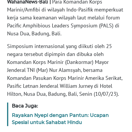
WahanaNews-Bali |
Para Komandan Korps
REDAKSI
Marinir/Amfibi di wilayah Indo-Pasifik memperkuat
kerja sama keamanan wilayah laut melalui forum
KARIR
Pacific Amphibious Leaders Symposium (PALS) di
Nusa Dua, Badung, Bali.
DISCLAIMER
Simposium internasional yang diikuti oleh 25
Wahana
negara tersebut dipimpin dan dibuka oleh
News
Komandan Korps Marinir (Dankormar) Mayor
Regional
Jenderal TNI (Mar) Nur Alamsyah, bersama
Komandan Pasukan Korps Marinir Amerika Serikat,
WN
SUMUT
Pasific Letnan Jenderal William Jurney di Hotel
Hilton, Nusa Dua, Badung, Bali, Senin (10/07/23).
WN
Baca Juga:
JAKARTA
Rayakan Nyepi dengan Pantun: Ucapan
WN
Spesial untuk Sahabat Hindu
JABAR