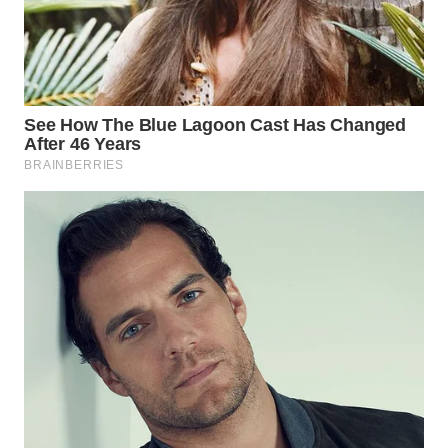
Wahana
Media
Group
WAHANA
NEWS
WAHANA
TANI
WAHANA
ADVOKAT
WAHANA
INFRASTRUKTUR
WAHANA
KONSUMEN