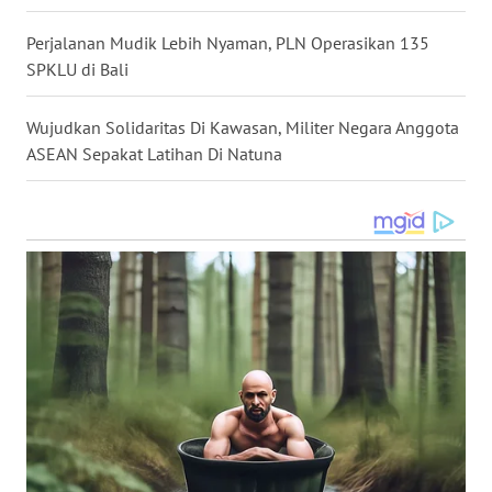
LANGKAT
Perjalanan Mudik Lebih Nyaman, PLN Operasikan 135
WN
SPKLU di Bali
TAPANULI
SELATAN
Wujudkan Solidaritas Di Kawasan, Militer Negara Anggota
ASEAN Sepakat Latihan Di Natuna
WN
TANJUNG
LESUNG
WN
KARO
WN
SIMALUNGUN
WN
LABUHANBATU