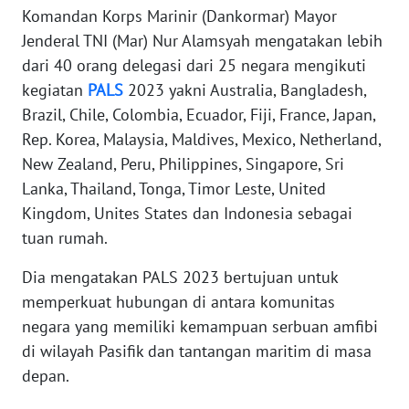
Komandan Korps Marinir (Dankormar) Mayor
WN
Jenderal TNI (Mar) Nur Alamsyah mengatakan lebih
BANTEN
dari 40 orang delegasi dari 25 negara mengikuti
kegiatan
PALS
2023 yakni Australia, Bangladesh,
WN
Brazil, Chile, Colombia, Ecuador, Fiji, France, Japan,
NTT
Rep. Korea, Malaysia, Maldives, Mexico, Netherland,
New Zealand, Peru, Philippines, Singapore, Sri
WN
Lanka, Thailand, Tonga, Timor Leste, United
KEPRI
Kingdom, Unites States dan Indonesia sebagai
tuan rumah.
WN
PAPUA
Dia mengatakan PALS 2023 bertujuan untuk
memperkuat hubungan di antara komunitas
WN
negara yang memiliki kemampuan serbuan amfibi
PAPUA
BARAT
di wilayah Pasifik dan tantangan maritim di masa
depan.
WN