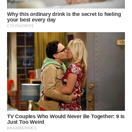
ID
MAWAKA
ID
MARTABAT
NET
PLN
WATCH
MKLI
LPKKI
LKKI
KOPEKLIN