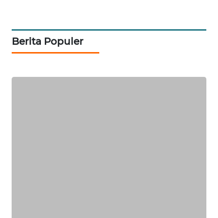
CILEUNGSI
NEWS
Berita Populer
BERKAT
NEWS
BERAMPU
NEWS
ANUGERAH
NEWS
AKHLAK
ID
PERAPKI
NEWS