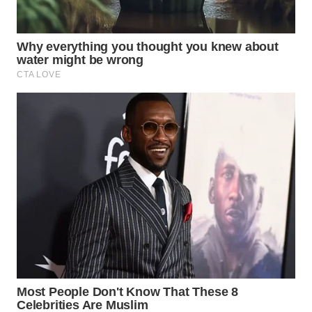
WN
TAPANULI
TENGAH
WN DELI
SERDANG
WN
TEBING
TINGGI
WN
PAKPAK
WN
KARAWANG
WN