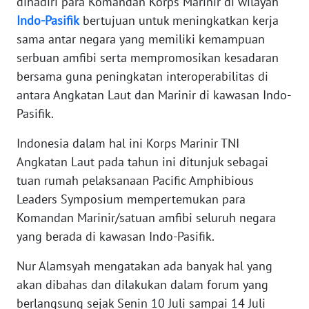
dihadiri para Komandan Korps Marinir di wilayah
Indo-Pasifik
bertujuan untuk meningkatkan kerja
WN
sama antar negara yang memiliki kemampuan
BABEL
serbuan amfibi serta mempromosikan kesadaran
bersama guna peningkatan interoperabilitas di
WN
antara Angkatan Laut dan Marinir di kawasan Indo-
SUMBAR
Pasifik.
WN
Indonesia dalam hal ini Korps Marinir TNI
SUMSEL
Angkatan Laut pada tahun ini ditunjuk sebagai
tuan rumah pelaksanaan Pacific Amphibious
WN
Leaders Symposium mempertemukan para
BENGKULU
Komandan Marinir/satuan amfibi seluruh negara
yang berada di kawasan Indo-Pasifik.
WN
LAMPUNG
Nur Alamsyah mengatakan ada banyak hal yang
akan dibahas dan dilakukan dalam forum yang
WN
berlangsung sejak Senin 10 Juli sampai 14 Juli
JATENG