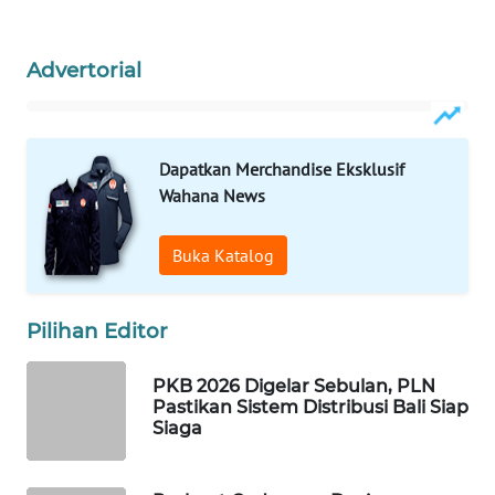
PORTAL
Advertorial
KONSUMEN
FORWAMKI
Dapatkan Merchandise Eksklusif
ALPERKLINAS
Wahana News
FORJASIDA
Buka Katalog
TAMBANG
NEWS
Pilihan Editor
PKB 2026 Digelar Sebulan, PLN
SITUNGIR
Pastikan Sistem Distribusi Bali Siap
NEWS
Siaga
SIDIKALANG
NEWS