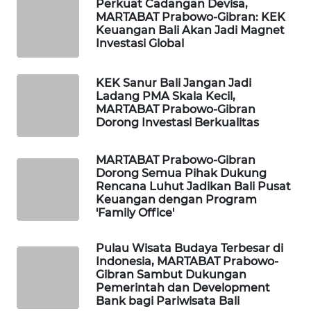
Perkuat Cadangan Devisa,
MARTABAT Prabowo-Gibran: KEK
Keuangan Bali Akan Jadi Magnet
SIBARAGAS
Investasi Global
NEWS
KEK Sanur Bali Jangan Jadi
METRO
Ladang PMA Skala Kecil,
SIANTAR
MARTABAT Prabowo-Gibran
NEWS
Dorong Investasi Berkualitas
METRO
MARTABAT Prabowo-Gibran
MEDAN
Dorong Semua Pihak Dukung
NEWS
Rencana Luhut Jadikan Bali Pusat
Keuangan dengan Program
'Family Office'
METRO
JAKARTA
NEWS
Pulau Wisata Budaya Terbesar di
Indonesia, MARTABAT Prabowo-
Gibran Sambut Dukungan
KRT
Pemerintah dan Development
NEWS
Bank bagi Pariwisata Bali