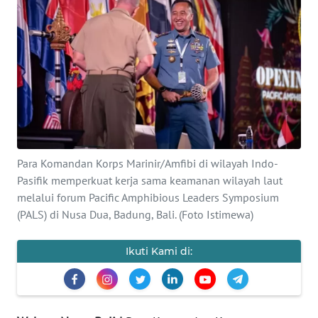
Informasi
INDEKS
BERITA
KONTAK
KAMI
INFO
Para Komandan Korps Marinir/Amfibi di wilayah Indo-
IKLAN
Pasifik memperkuat kerja sama keamanan wilayah laut
melalui forum Pacific Amphibious Leaders Symposium
TENTANG
(PALS) di Nusa Dua, Badung, Bali. (Foto Istimewa)
KAMI
Ikuti Kami di:
PEDOMAN
MEDIA
SIBER