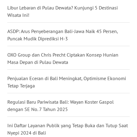
Libur Lebaran di Pulau Dewata? Kunjungi 5 Destinasi
WN
Wisata Ini!
MALUKU
ASDP: Arus Penyeberangan Bali-Jawa Naik 45 Persen,
WN
Puncak Mudik Diprediksi H-3
MALUT
OXO Group dan Chris Precht Ciptakan Konsep Hunian
WN
Masa Depan di Pulau Dewata
DAIRI
Penjualan Eceran di Bali Meningkat, Optimisme Ekonomi
WN
Tetap Terjaga
DANAU
TOBA
Regulasi Baru Pariwisata Bali: Wayan Koster Gaspol
dengan SE No. 7 Tahun 2025
WN
NIAS
Ini Daftar Layanan Publik yang Tetap Buka dan Tutup Saat
WN
Nyepi 2024 di Bali