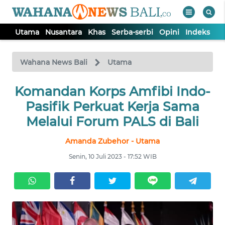
Utama
Nusantara
Khas
Serba-serbi
Opini
Indeks
WAHANA
Tutup
TV
Wahana News Bali
Utama
UTAMA
Komandan Korps Amfibi Indo-
Pasifik Perkuat Kerja Sama
NUSANTARA
Melalui Forum PALS di Bali
Amanda Zubehor - Utama
KHAS
Senin, 10 Juli 2023 - 17:52 WIB
SERBA-
SERBI
OPINI