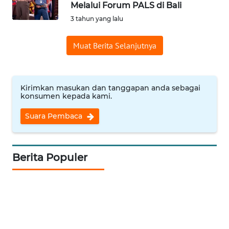
Melalui Forum PALS di Bali
Informasi
3 tahun yang lalu
INDEKS
Muat Berita Selanjutnya
BERITA
KONTAK
KAMI
Kirimkan masukan dan tanggapan anda sebagai
konsumen kepada kami.
INFO
Suara Pembaca
IKLAN
TENTANG
Berita Populer
KAMI
PEDOMAN
MEDIA
SIBER