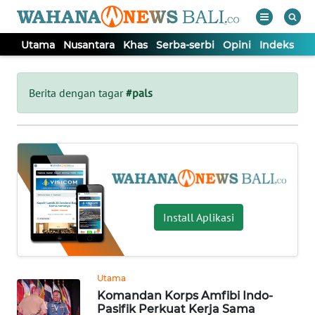
Utama
Nusantara
Khas
Serba-serbi
Opini
Indeks
WAHANA
Tutup
TV
Berita dengan tagar
#pals
UTAMA
NUSANTARA
KHAS
Install Aplikasi
SERBA-
SERBI
Utama
Komandan Korps Amfibi Indo-
OPINI
Pasifik Perkuat Kerja Sama