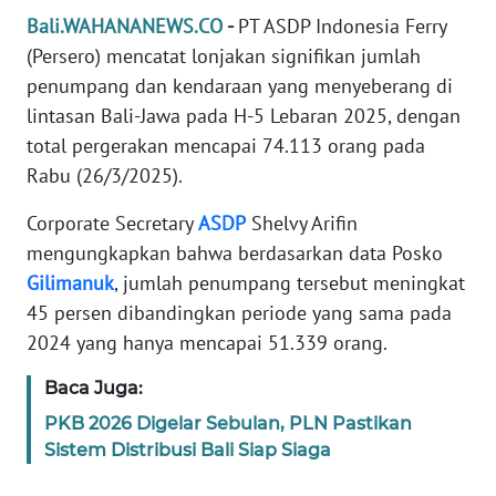
REDAKSI
Bali.WAHANANEWS.CO
-
PT ASDP Indonesia Ferry
(Persero) mencatat lonjakan signifikan jumlah
KARIR
penumpang dan kendaraan yang menyeberang di
lintasan Bali-Jawa pada H-5 Lebaran 2025, dengan
DISCLAIMER
total pergerakan mencapai 74.113 orang pada
Rabu (26/3/2025).
Wahana
News
Corporate Secretary
ASDP
Shelvy Arifin
Regional
mengungkapkan bahwa berdasarkan data Posko
Gilimanuk
, jumlah penumpang tersebut meningkat
WN
45 persen dibandingkan periode yang sama pada
SUMUT
2024 yang hanya mencapai 51.339 orang.
WN
Baca Juga:
JAKARTA
PKB 2026 Digelar Sebulan, PLN Pastikan
Sistem Distribusi Bali Siap Siaga
WN
JABAR