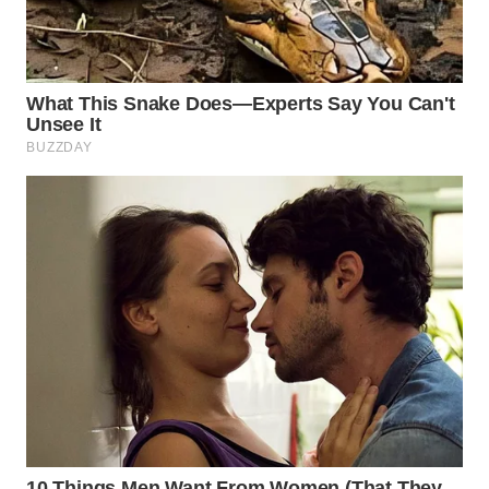
WN
PRIANGAN
TIMUR
WN
SEMARANG
WN
SOLO
WN
BOROBUDUR
WN
MADURA
WN