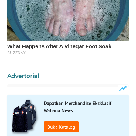
WAHANA
LISTRIK
WAHANA
TRAVEL
WAHANA
TV
Advertorial
WAHANANEWS
ID
Dapatkan Merchandise Eksklusif
WAHANANEWS
Wahana News
CO ID
Buka Katalog
WAHANANEWS
NET