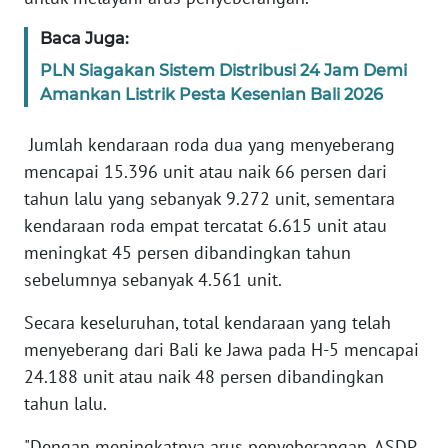
RIAU
Baca Juga:
WN
PLN Siagakan Sistem Distribusi 24 Jam Demi
SERAMBI
Amankan Listrik Pesta Kesenian Bali 2026
WN
Jumlah kendaraan roda dua yang menyeberang
JAMBI
mencapai 15.396 unit atau naik 66 persen dari
tahun lalu yang sebanyak 9.272 unit, sementara
WN
kendaraan roda empat tercatat 6.615 unit atau
SULTRA
meningkat 45 persen dibandingkan tahun
sebelumnya sebanyak 4.561 unit.
WN
NTB
Secara keseluruhan, total kendaraan yang telah
menyeberang dari Bali ke Jawa pada H-5 mencapai
WN
SULTENG
24.188 unit atau naik 48 persen dibandingkan
tahun lalu.
WN
"Dengan meningkatnya arus penyeberangan, ASDP
SULBAR