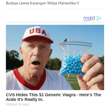
Budaya Lewat Kalangan Widya Mahardika V
WN
MALUKU
WN
MALUT
WN
DAIRI
WN
DANAU
TOBA
WN
NIAS
WN