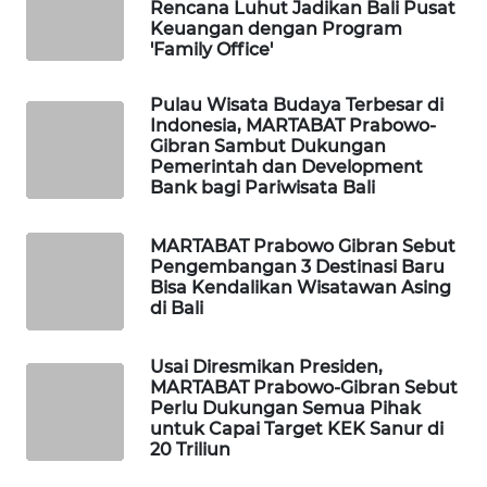
Rencana Luhut Jadikan Bali Pusat
Keuangan dengan Program
WAHANA
'Family Office'
DESA
WISATA
Pulau Wisata Budaya Terbesar di
Indonesia, MARTABAT Prabowo-
Gibran Sambut Dukungan
LAPAK
Pemerintah dan Development
WAHANA
Bank bagi Pariwisata Bali
Wahana
MARTABAT Prabowo Gibran Sebut
Network
Pengembangan 3 Destinasi Baru
Bisa Kendalikan Wisatawan Asing
di Bali
KONSUMEN
LISTRIK
Usai Diresmikan Presiden,
MARTABAT Prabowo-Gibran Sebut
MASYARAKAT
Perlu Dukungan Semua Pihak
KELISTRIKAN
untuk Capai Target KEK Sanur di
20 Triliun
WALINKI