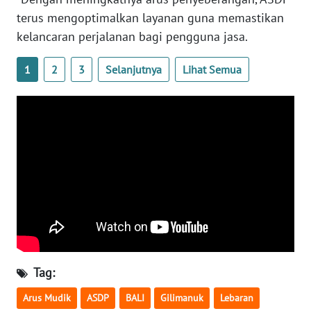
terus mengoptimalkan layanan guna memastikan
kelancaran perjalanan bagi pengguna jasa.
WN
BABEL
1
2
3
Selanjutnya
Lihat Semua
WN
SUMBAR
WN
SUMSEL
WN
BENGKULU
WN
LAMPUNG
Tag:
WN
Arus Mudik
ASDP
BALI
Gilimanuk
Lebaran
JATENG