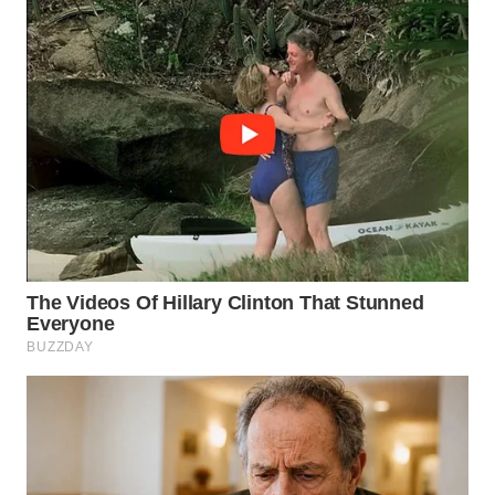
WN
TAPANULI
TENGAH
WN DELI
SERDANG
WN
TEBING
TINGGI
WN
PAKPAK
WN
KARAWANG
WN