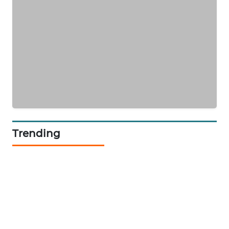
PORTAL
KONSUMEN
FORWAMKI
ALPERKLINAS
FORJASIDA
Trending
TAMBANG
NEWS
SITUNGIR
NEWS
SIDIKALANG
NEWS