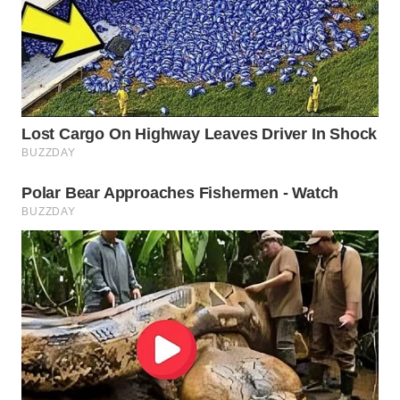
WN
INDRAMAYU
WN
KUNINGAN
WN
MAJALENGKA
WN
SUBANG
WN
SUKABUMI
WN
PURWAKARTA