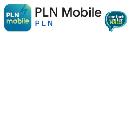
WAHANA MEDIA GROUP
|
|
|
WAHANA NEWS co
WAHANA TANI
WAHANA ADVOKAT
|
|
WAHANA INFRASTRUKTUR
WAHANA KONSUMEN
|
|
|
WAHANA LISTRIK
WAHANA TRAVEL
WAHANA TV