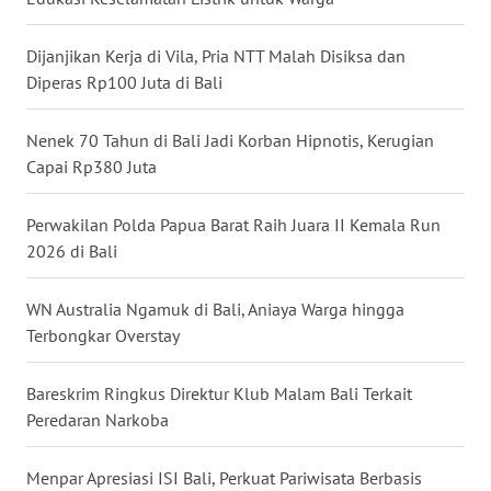
WN
Dijanjikan Kerja di Vila, Pria NTT Malah Disiksa dan
KALTARA
Diperas Rp100 Juta di Bali
WN
Nenek 70 Tahun di Bali Jadi Korban Hipnotis, Kerugian
KALSEL
Capai Rp380 Juta
WN
Perwakilan Polda Papua Barat Raih Juara II Kemala Run
KALTIM
2026 di Bali
WN
WN Australia Ngamuk di Bali, Aniaya Warga hingga
SULSEL
Terbongkar Overstay
WN
Bareskrim Ringkus Direktur Klub Malam Bali Terkait
GORONTALO
Peredaran Narkoba
WN
Menpar Apresiasi ISI Bali, Perkuat Pariwisata Berbasis
SULUT