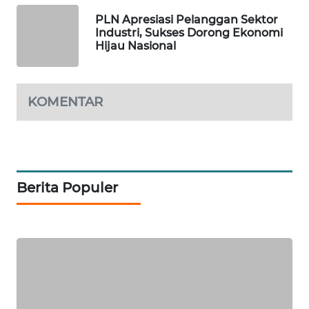
ID
PLN Apresiasi Pelanggan Sektor
Industri, Sukses Dorong Ekonomi
MAWAKA
Hijau Nasional
ID
MARTABAT
KOMENTAR
NET
PLN
WATCH
Berita Populer
MKLI
LPKKI
LKKI
KOPEKLIN