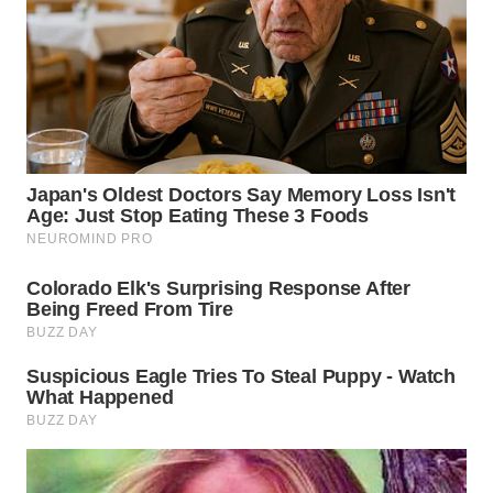
BEKASI
WN
BOGOR
WN
DEPOK
WN
TAPANULI
UTARA
WN
SAMOSIR
WN
PADANG
LAWAS