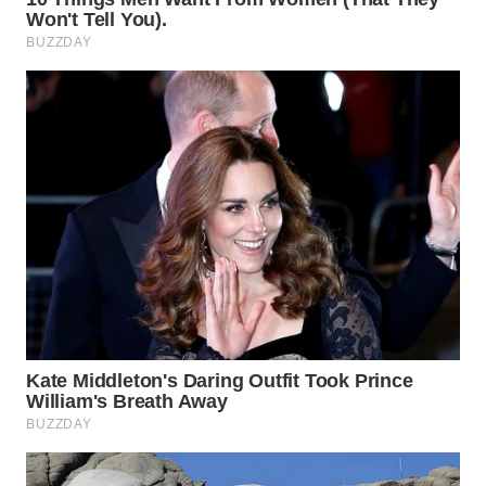
SURABAYA
WN
NATUNA
WN
BINTAN
WN
MANDALIKA
WN
LIKUPANG
WN
LABUANBAJO
WN
BORNEO