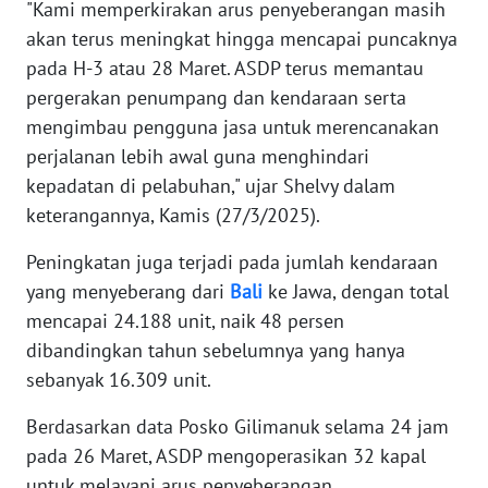
"Kami memperkirakan arus penyeberangan masih
akan terus meningkat hingga mencapai puncaknya
WN
pada H-3 atau 28 Maret. ASDP terus memantau
BANTEN
pergerakan penumpang dan kendaraan serta
WN
mengimbau pengguna jasa untuk merencanakan
NTT
perjalanan lebih awal guna menghindari
kepadatan di pelabuhan," ujar Shelvy dalam
WN
keterangannya, Kamis (27/3/2025).
KEPRI
Peningkatan juga terjadi pada jumlah kendaraan
WN
yang menyeberang dari
Bali
ke Jawa, dengan total
PAPUA
mencapai 24.188 unit, naik 48 persen
dibandingkan tahun sebelumnya yang hanya
WN
sebanyak 16.309 unit.
PAPUA
BARAT
Berdasarkan data Posko Gilimanuk selama 24 jam
pada 26 Maret, ASDP mengoperasikan 32 kapal
WN
untuk melayani arus penyeberangan.