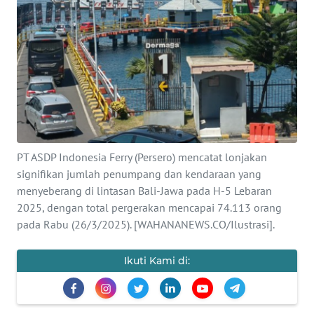
Informasi
INDEKS
BERITA
KONTAK
KAMI
INFO
PT ASDP Indonesia Ferry (Persero) mencatat lonjakan
IKLAN
signifikan jumlah penumpang dan kendaraan yang
menyeberang di lintasan Bali-Jawa pada H-5 Lebaran
2025, dengan total pergerakan mencapai 74.113 orang
TENTANG
KAMI
pada Rabu (26/3/2025). [WAHANANEWS.CO/Ilustrasi].
PEDOMAN
Ikuti Kami di:
MEDIA
SIBER