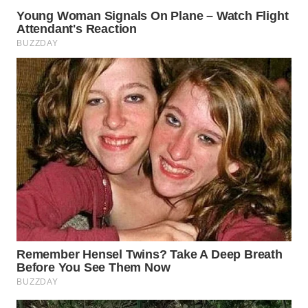
LANGKAT
WN
TAPANULI
SELATAN
WN
TANJUNG
LESUNG
WN
KARO
WN
SIMALUNGUN
WN
LABUHANBATU