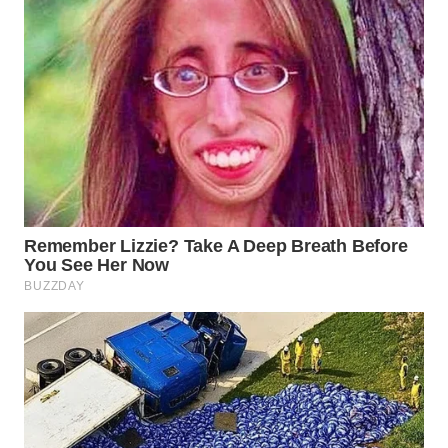
WN
SUMEDANG
WN
CIANJUR
WN
KEPULAUAN
SERIBU
WN
TANGERANG
WN
BINJAI
WN
CIREBON