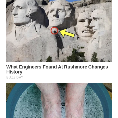
Wahana
Media
Group
WAHANA
NEWS
WAHANA
TANI
WAHANA
ADVOKAT
WAHANA
INFRASTRUKTUR
WAHANA
KONSUMEN