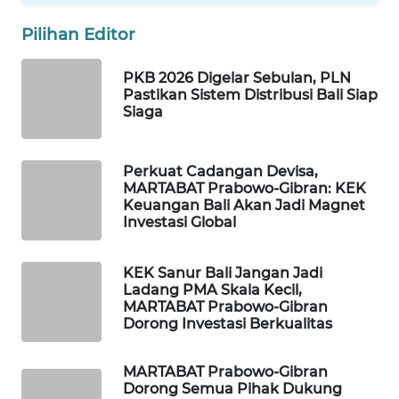
Pilihan Editor
WAHANA
SPORT
PKB 2026 Digelar Sebulan, PLN
Pastikan Sistem Distribusi Bali Siap
WAHANA
Siaga
UMKM
Perkuat Cadangan Devisa,
WAHANA
MARTABAT Prabowo-Gibran: KEK
SELEB
Keuangan Bali Akan Jadi Magnet
Investasi Global
WAHANA
PERSONA
KEK Sanur Bali Jangan Jadi
Ladang PMA Skala Kecil,
MARTABAT Prabowo-Gibran
WAHANA
Dorong Investasi Berkualitas
OTOMOTIF
MARTABAT Prabowo-Gibran
WAHANA
Dorong Semua Pihak Dukung
HEALTH