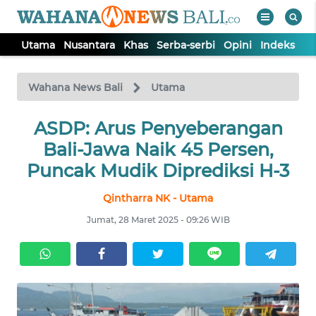
Utama
Nusantara
Khas
Serba-serbi
Opini
Indeks
WAHANA
Tutup
TV
Wahana News Bali
Utama
UTAMA
ASDP: Arus Penyeberangan
Bali-Jawa Naik 45 Persen,
NUSANTARA
Puncak Mudik Diprediksi H-3
Qintharra NK - Utama
KHAS
Jumat, 28 Maret 2025 - 09:26 WIB
SERBA-
SERBI
OPINI