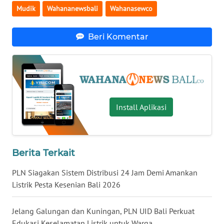
Mudik
Wahananewsbali
Wahanasewco
WN
NUSANTARA
Beri Komentar
WN
JOGJA
WN
Install Aplikasi
JATIM
WN
BALI
Berita Terkait
PLN Siagakan Sistem Distribusi 24 Jam Demi Amankan
WN
KALBAR
Listrik Pesta Kesenian Bali 2026
WN
Jelang Galungan dan Kuningan, PLN UID Bali Perkuat
KALTENG
Edukasi Keselamatan Listrik untuk Warga