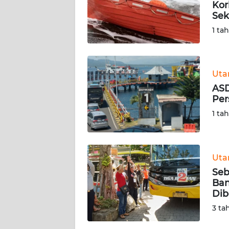
Kor
Sek
KARIR
1 ta
DISCLAIMER
Wahana
Ut
News
ASD
Regional
Per
1 ta
WN
SUMUT
Ut
WN
JAKARTA
Seb
Ban
Dib
WN
JABAR
3 ta