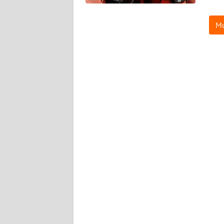
WN
BABEL
Mu
WN
SUMBAR
WN
SUMSEL
WN
BENGKULU
WN
LAMPUNG
WN
JATENG