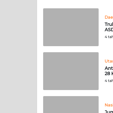
WN
BANTEN
Dae
WN
Tru
NTT
ASD
4 ta
WN
KEPRI
WN
Ut
PAPUA
Ant
28 
WN
4 ta
PAPUA
BARAT
WN
Nas
RIAU
Jum