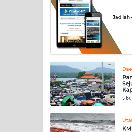
INDEKS
Jadilah
BERITA
KONTAK
KAMI
INFO
IKLAN
Dae
Pan
TENTANG
Sej
KAMI
Kap
5 bu
PEDOMAN
MEDIA
SIBER
Ut
REDAKSI
KMP