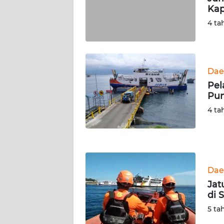
Kap
WN
SERAMBI
4 ta
WN
JAMBI
Dae
Pel
WN
Pun
SULTRA
4 ta
WN
NTB
WN
Dae
SULTENG
Jat
di S
WN
SULBAR
5 ta