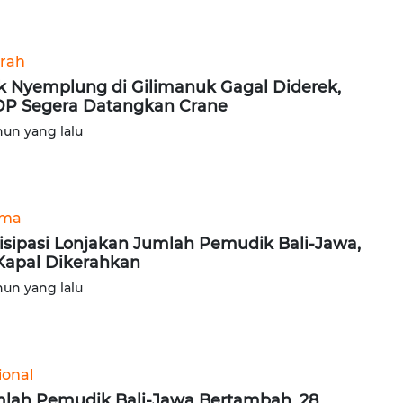
rah
k Nyemplung di Gilimanuk Gagal Diderek,
P Segera Datangkan Crane
hun yang lalu
ama
isipasi Lonjakan Jumlah Pemudik Bali-Jawa,
Kapal Dikerahkan
hun yang lalu
ional
lah Pemudik Bali-Jawa Bertambah, 28