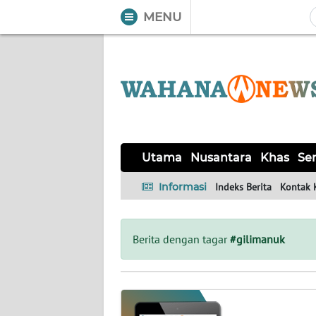
MENU
WAHANA
Tutup
TV
UTAMA
NUSANTARA
Utama
Nusantara
Khas
Ser
KHAS
Informasi
Indeks Berita
Kontak 
SERBA-
SERBI
Berita dengan tagar
#gilimanuk
OPINI
Informasi