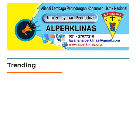
CILEUNGSI
NEWS
BERKAT
NEWS
BERAMPU
NEWS
Trending
ANUGERAH
NEWS
AKHLAK
ID
PERAPKI
NEWS