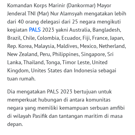
Komandan Korps Marinir (Dankormar) Mayor
WN
Jenderal TNI (Mar) Nur Alamsyah mengatakan lebih
BANTEN
dari 40 orang delegasi dari 25 negara mengikuti
kegiatan
PALS
2023 yakni Australia, Bangladesh,
WN
Brazil, Chile, Colombia, Ecuador, Fiji, France, Japan,
NTT
Rep. Korea, Malaysia, Maldives, Mexico, Netherland,
New Zealand, Peru, Philippines, Singapore, Sri
WN
Lanka, Thailand, Tonga, Timor Leste, United
KEPRI
Kingdom, Unites States dan Indonesia sebagai
tuan rumah.
WN
PAPUA
Dia mengatakan PALS 2023 bertujuan untuk
memperkuat hubungan di antara komunitas
WN
negara yang memiliki kemampuan serbuan amfibi
PAPUA
BARAT
di wilayah Pasifik dan tantangan maritim di masa
depan.
WN