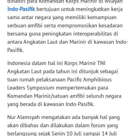
dihadiri para Komandan Korps Marinir di wilayah
Indo-Pasifik
bertujuan untuk meningkatkan kerja
WN
sama antar negara yang memiliki kemampuan
BABEL
serbuan amfibi serta mempromosikan kesadaran
bersama guna peningkatan interoperabilitas di
WN
antara Angkatan Laut dan Marinir di kawasan Indo-
SUMBAR
Pasifik.
WN
Indonesia dalam hal ini Korps Marinir TNI
SUMSEL
Angkatan Laut pada tahun ini ditunjuk sebagai
tuan rumah pelaksanaan Pacific Amphibious
WN
Leaders Symposium mempertemukan para
BENGKULU
Komandan Marinir/satuan amfibi seluruh negara
yang berada di kawasan Indo-Pasifik.
WN
LAMPUNG
Nur Alamsyah mengatakan ada banyak hal yang
akan dibahas dan dilakukan dalam forum yang
WN
berlangsung sejak Senin 10 Juli sampai 14 Juli
JATENG