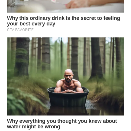
WN
INDRAMAYU
WN
KUNINGAN
WN
MAJALENGKA
WN
SUBANG
WN
SUKABUMI
WN
PURWAKARTA