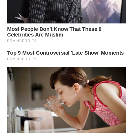
WN
SUMEDANG
WN
CIANJUR
WN
KEPULAUAN
SERIBU
WN
TANGERANG
WN
BINJAI
WN
CIREBON