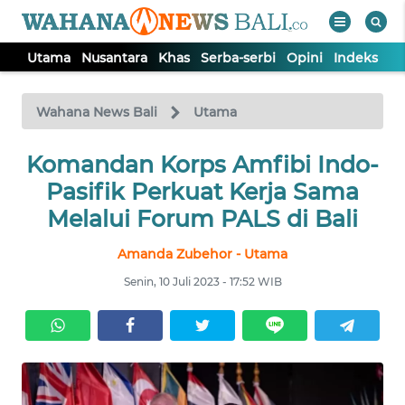
Utama
Nusantara
Khas
Serba-serbi
Opini
Indeks
WAHANA
Tutup
TV
Wahana News Bali
Utama
UTAMA
Komandan Korps Amfibi Indo-
Pasifik Perkuat Kerja Sama
NUSANTARA
Melalui Forum PALS di Bali
Amanda Zubehor - Utama
KHAS
Senin, 10 Juli 2023 - 17:52 WIB
SERBA-
SERBI
OPINI