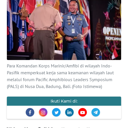
Informasi
INDEKS
BERITA
KONTAK
KAMI
INFO
Para Komandan Korps Marinir/Amfibi di wilayah Indo-
IKLAN
Pasifik memperkuat kerja sama keamanan wilayah laut
melalui forum Pacific Amphibious Leaders Symposium
TENTANG
(PALS) di Nusa Dua, Badung, Bali. (Foto Istimewa)
KAMI
Ikuti Kami di:
PEDOMAN
MEDIA
SIBER