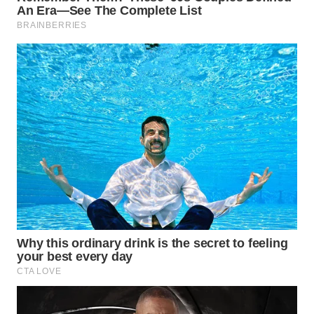
WAHANA
DESA
WISATA
LAPAK
WAHANA
Wahana
Network
KONSUMEN
LISTRIK
MASYARAKAT
KELISTRIKAN
WALINKI