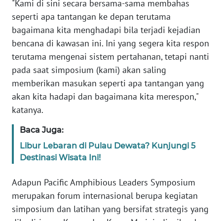
RIAU
"Kami di sini secara bersama-sama membahas
seperti apa tantangan ke depan terutama
WN
bagaimana kita menghadapi bila terjadi kejadian
SERAMBI
bencana di kawasan ini. Ini yang segera kita respon
terutama mengenai sistem pertahanan, tetapi nanti
WN
pada saat simposium (kami) akan saling
JAMBI
memberikan masukan seperti apa tantangan yang
akan kita hadapi dan bagaimana kita merespon,"
WN
katanya.
SULTRA
Baca Juga:
WN
Libur Lebaran di Pulau Dewata? Kunjungi 5
NTB
Destinasi Wisata Ini!
WN
Adapun Pacific Amphibious Leaders Symposium
SULTENG
merupakan forum internasional berupa kegiatan
simposium dan latihan yang bersifat strategis yang
WN
SULBAR