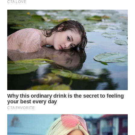
WN
PRIANGAN
TIMUR
WN
SEMARANG
WN
SOLO
WN
BOROBUDUR
WN
MADURA
WN