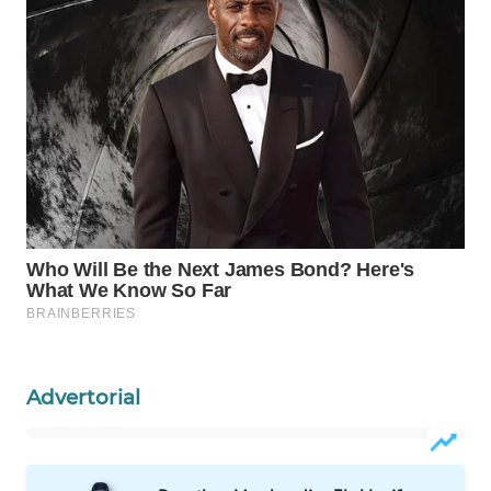
ID
MAWAKA
ID
MARTABAT
NET
PLN
WATCH
MKLI
LPKKI
Advertorial
LKKI
KOPEKLIN