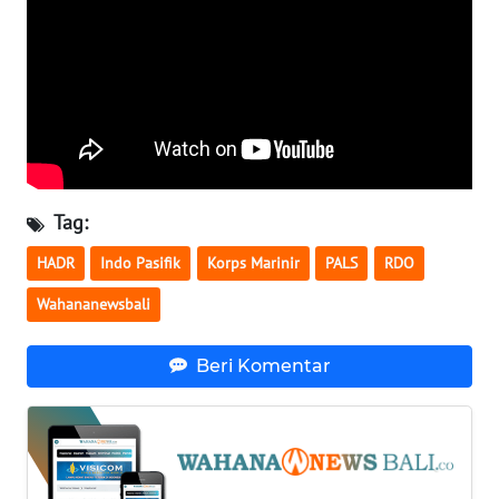
WN
MALUKU
WN
MALUT
WN
Tag:
DAIRI
HADR
Indo Pasifik
Korps Marinir
PALS
RDO
WN
Wahananewsbali
DANAU
TOBA
Beri Komentar
WN
NIAS
WN