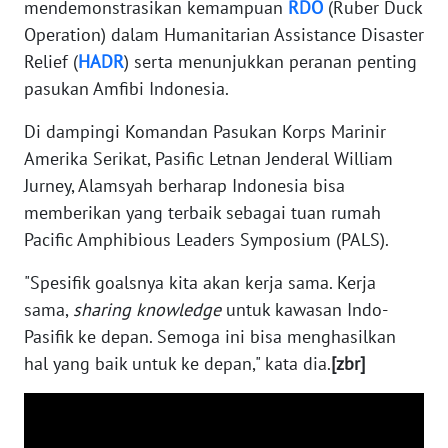
mendemonstrasikan kemampuan
RDO
(Ruber Duck
Operation) dalam Humanitarian Assistance Disaster
WN
Relief (
HADR
) serta menunjukkan peranan penting
KALTARA
pasukan Amfibi Indonesia.
WN
Di dampingi Komandan Pasukan Korps Marinir
KALSEL
Amerika Serikat, Pasific Letnan Jenderal William
Jurney, Alamsyah berharap Indonesia bisa
WN
memberikan yang terbaik sebagai tuan rumah
KALTIM
Pacific Amphibious Leaders Symposium (PALS).
WN
"Spesifik goalsnya kita akan kerja sama. Kerja
SULSEL
sama,
sharing knowledge
untuk kawasan Indo-
Pasifik ke depan. Semoga ini bisa menghasilkan
WN
GORONTALO
hal yang baik untuk ke depan," kata dia.
[zbr]
WN
SULUT