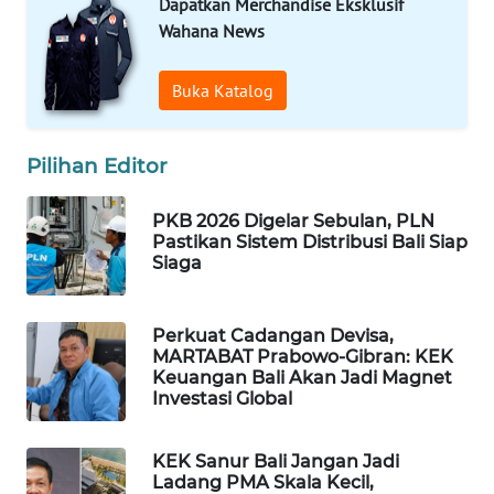
Dapatkan Merchandise Eksklusif
Wahana News
PORTAL
KONSUMEN
Buka Katalog
FORWAMKI
Pilihan Editor
ALPERKLINAS
PKB 2026 Digelar Sebulan, PLN
Pastikan Sistem Distribusi Bali Siap
FORJASIDA
Siaga
TAMBANG
NEWS
Perkuat Cadangan Devisa,
MARTABAT Prabowo-Gibran: KEK
Keuangan Bali Akan Jadi Magnet
SITUNGIR
Investasi Global
NEWS
KEK Sanur Bali Jangan Jadi
SIDIKALANG
Ladang PMA Skala Kecil,
NEWS