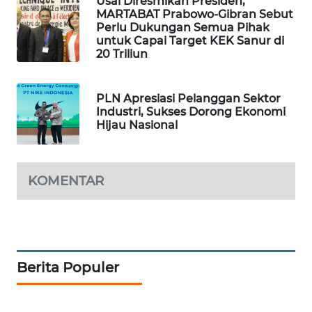
Usai Diresmikan Presiden,
MARTABAT Prabowo-Gibran Sebut
KARING
Perlu Dukungan Semua Pihak
NEWS
untuk Capai Target KEK Sanur di
20 Triliun
JURNAL
MARITIM
PLN Apresiasi Pelanggan Sektor
Industri, Sukses Dorong Ekonomi
Hijau Nasional
HUMBANG
NEWS
GARONGGANG
KOMENTAR
NEWS
FISUELRI
ID
Berita Populer
ENERGI
NEWS