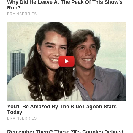
WAHANA
SPORT
WAHANA
UMKM
WAHANA
SELEB
WAHANA
PERSONA
WAHANA
OTOMOTIF
WAHANA
HEALTH