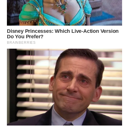
WAHANA
LISTRIK
WAHANA
TRAVEL
WAHANA
TV
WAHANANEWS
ID
WAHANANEWS
CO ID
WAHANANEWS
NET