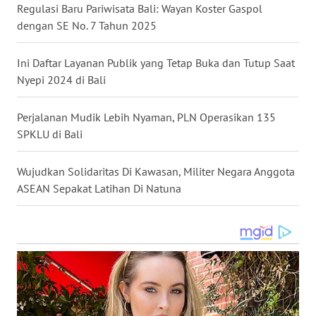
Regulasi Baru Pariwisata Bali: Wayan Koster Gaspol
WN
dengan SE No. 7 Tahun 2025
TAPANULI
TENGAH
Ini Daftar Layanan Publik yang Tetap Buka dan Tutup Saat
Nyepi 2024 di Bali
WN DELI
SERDANG
Perjalanan Mudik Lebih Nyaman, PLN Operasikan 135
SPKLU di Bali
WN
TEBING
TINGGI
Wujudkan Solidaritas Di Kawasan, Militer Negara Anggota
ASEAN Sepakat Latihan Di Natuna
WN
PAKPAK
WN
KARAWANG
WN