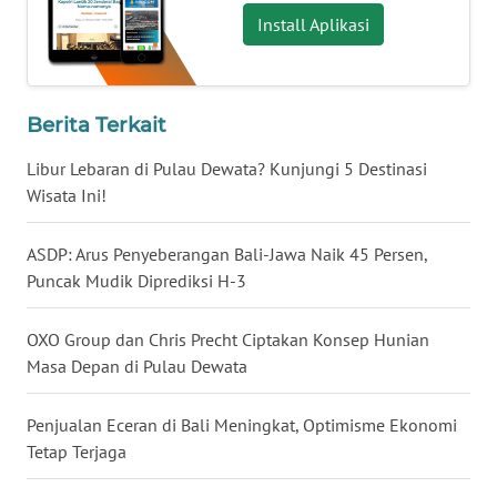
LANGKAT
Install Aplikasi
WN
TAPANULI
SELATAN
Berita Terkait
Libur Lebaran di Pulau Dewata? Kunjungi 5 Destinasi
WN
TANJUNG
Wisata Ini!
LESUNG
ASDP: Arus Penyeberangan Bali-Jawa Naik 45 Persen,
WN
Puncak Mudik Diprediksi H-3
KARO
OXO Group dan Chris Precht Ciptakan Konsep Hunian
WN
Masa Depan di Pulau Dewata
SIMALUNGUN
Penjualan Eceran di Bali Meningkat, Optimisme Ekonomi
WN
Tetap Terjaga
LABUHANBATU