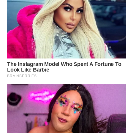
SURABAYA
WN
NATUNA
WN
BINTAN
WN
MANDALIKA
WN
LIKUPANG
WN
LABUANBAJO
WN
BORNEO