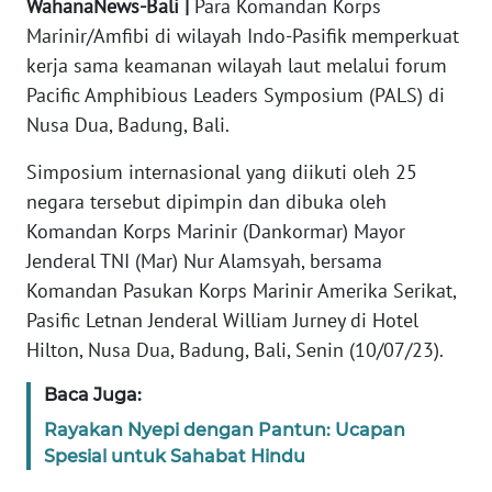
WahanaNews-Bali |
Para Komandan Korps
REDAKSI
Marinir/Amfibi di wilayah Indo-Pasifik memperkuat
kerja sama keamanan wilayah laut melalui forum
KARIR
Pacific Amphibious Leaders Symposium (PALS) di
Nusa Dua, Badung, Bali.
DISCLAIMER
Simposium internasional yang diikuti oleh 25
Wahana
negara tersebut dipimpin dan dibuka oleh
News
Komandan Korps Marinir (Dankormar) Mayor
Regional
Jenderal TNI (Mar) Nur Alamsyah, bersama
Komandan Pasukan Korps Marinir Amerika Serikat,
WN
SUMUT
Pasific Letnan Jenderal William Jurney di Hotel
Hilton, Nusa Dua, Badung, Bali, Senin (10/07/23).
WN
Baca Juga:
JAKARTA
Rayakan Nyepi dengan Pantun: Ucapan
WN
Spesial untuk Sahabat Hindu
JABAR