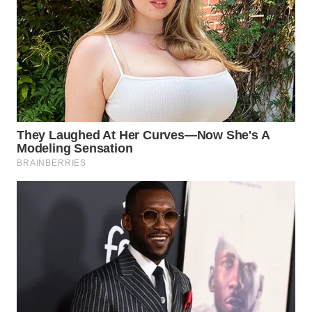
BEKASI
WN
BOGOR
WN
DEPOK
WN
TAPANULI
UTARA
WN
SAMOSIR
WN
PADANG
LAWAS