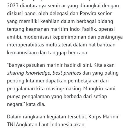
2023 diantaranya seminar yang dirangkai dengan
diskusi panel oleh delegasi dan Perwira senior
WN
NUSANTARA
yang memiliki keahlian dalam berbagai bidang
tentang keamanan maritim Indo-Pasifik, operasi
WN
amfibi, modernisasi kepemimpinan dan pentingnya
JOGJA
interoperabilitas multilateral dalam hal bantuan
kemanusiaan dan tanggap bencana.
WN
JATIM
"Banyak pasukan marinir hadir di sini. Kita akan
sharing knowledge, best pratices
dan yang paling
WN
penting kita mendapatkan pembelajaran dari
BALI
pengalaman kita masing-masing. Mungkin kami
punya pengalaman yang berbeda dari setiap
WN
negara," kata dia.
KALBAR
Dalam rangkaian kegiatan tersebut, Korps Marinir
WN
TNI Angkatan Laut Indonesia akan
KALTENG