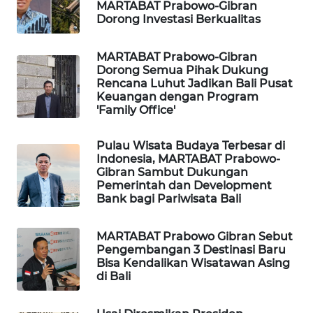
MARTABAT Prabowo-Gibran
Dorong Investasi Berkualitas
SIBARAGAS
NEWS
MARTABAT Prabowo-Gibran
Dorong Semua Pihak Dukung
Rencana Luhut Jadikan Bali Pusat
METRO
Keuangan dengan Program
SIANTAR
'Family Office'
NEWS
Pulau Wisata Budaya Terbesar di
METRO
Indonesia, MARTABAT Prabowo-
MEDAN
Gibran Sambut Dukungan
NEWS
Pemerintah dan Development
Bank bagi Pariwisata Bali
METRO
JAKARTA
MARTABAT Prabowo Gibran Sebut
NEWS
Pengembangan 3 Destinasi Baru
Bisa Kendalikan Wisatawan Asing
di Bali
KRT
NEWS