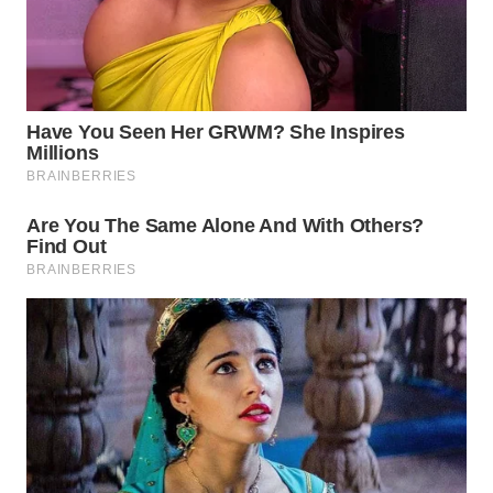
Wahana
Media
Group
WAHANA
NEWS
WAHANA
TANI
WAHANA
ADVOKAT
WAHANA
INFRASTRUKTUR
WAHANA
KONSUMEN