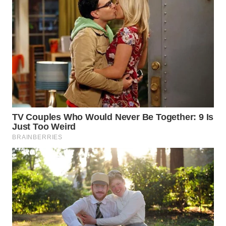
LANGKAT
WN
TAPANULI
SELATAN
WN
TANJUNG
LESUNG
WN
KARO
WN
SIMALUNGUN
WN
LABUHANBATU