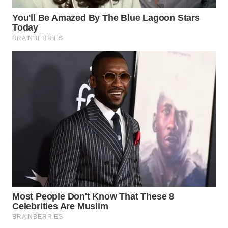
BEKASI
WN
BOGOR
WN
DEPOK
WN
TAPANULI
UTARA
WN
SAMOSIR
WN
PADANG
LAWAS