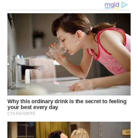
WN
MALUKU
WN
MALUT
WN
DAIRI
WN
DANAU
TOBA
WN
NIAS
WN