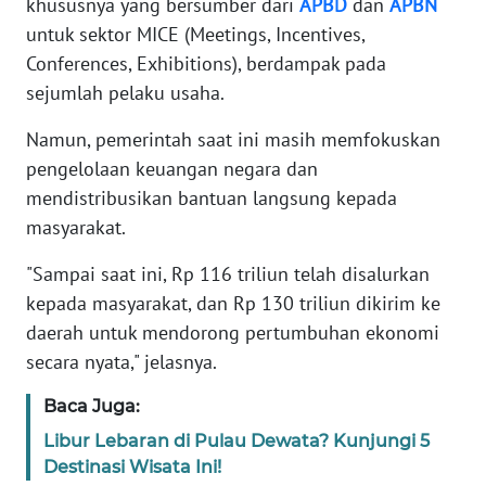
khususnya yang bersumber dari
APBD
dan
APBN
untuk sektor MICE (Meetings, Incentives,
WN
Conferences, Exhibitions), berdampak pada
BANTEN
sejumlah pelaku usaha.
WN
Namun, pemerintah saat ini masih memfokuskan
NTT
pengelolaan keuangan negara dan
mendistribusikan bantuan langsung kepada
WN
masyarakat.
KEPRI
"Sampai saat ini, Rp 116 triliun telah disalurkan
WN
kepada masyarakat, dan Rp 130 triliun dikirim ke
PAPUA
daerah untuk mendorong pertumbuhan ekonomi
secara nyata," jelasnya.
WN
PAPUA
Baca Juga:
BARAT
Libur Lebaran di Pulau Dewata? Kunjungi 5
WN
Destinasi Wisata Ini!