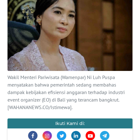
Informasi
INDEKS
BERITA
KONTAK
KAMI
INFO
IKLAN
Wakil Menteri Pariwisata (Wamenpar) Ni Luh Puspa
menyatakan bahwa pemerintah sedang membahas
dampak kebijakan efisiensi anggaran terhadap industri
TENTANG
KAMI
event organizer (EO) di Bali yang terancam bangkrut.
[WAHANANEWS.CO/Istimewa].
PEDOMAN
MEDIA
Ikuti Kami di:
SIBER