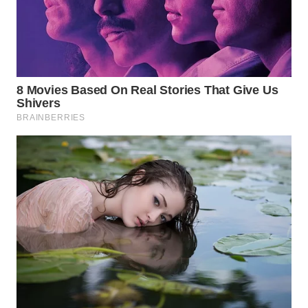
WAHANA
LISTRIK
WAHANA
TRAVEL
WAHANA
TV
WAHANANEWS
ID
WAHANANEWS
CO ID
WAHANANEWS
NET