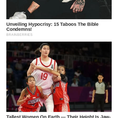
WN
PRIANGAN
TIMUR
WN
SEMARANG
WN
SOLO
WN
BOROBUDUR
WN
MADURA
WN