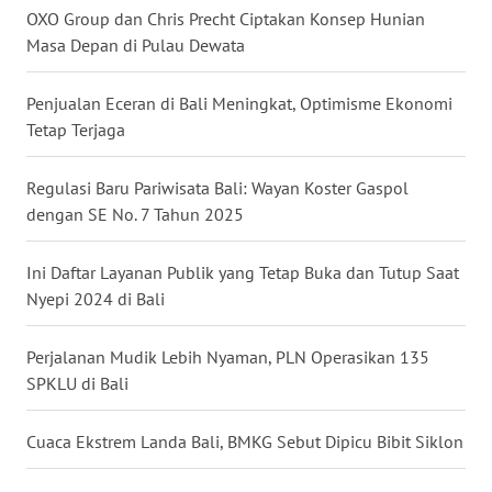
OXO Group dan Chris Precht Ciptakan Konsep Hunian
Masa Depan di Pulau Dewata
WN
KALTARA
Penjualan Eceran di Bali Meningkat, Optimisme Ekonomi
Tetap Terjaga
WN
KALSEL
Regulasi Baru Pariwisata Bali: Wayan Koster Gaspol
WN
dengan SE No. 7 Tahun 2025
KALTIM
Ini Daftar Layanan Publik yang Tetap Buka dan Tutup Saat
WN
Nyepi 2024 di Bali
SULSEL
Perjalanan Mudik Lebih Nyaman, PLN Operasikan 135
WN
SPKLU di Bali
GORONTALO
Cuaca Ekstrem Landa Bali, BMKG Sebut Dipicu Bibit Siklon
WN
SULUT