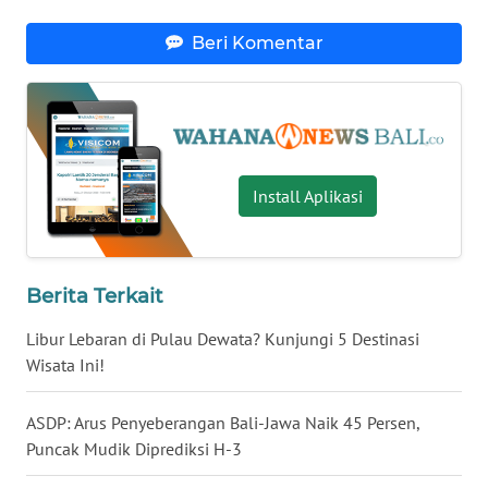
Beri Komentar
WN
NUSANTARA
WN
JOGJA
Install Aplikasi
WN
JATIM
Berita Terkait
WN
BALI
Libur Lebaran di Pulau Dewata? Kunjungi 5 Destinasi
Wisata Ini!
WN
KALBAR
ASDP: Arus Penyeberangan Bali-Jawa Naik 45 Persen,
Puncak Mudik Diprediksi H-3
WN
KALTENG