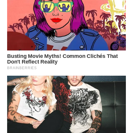
WN
INDRAMAYU
WN
KUNINGAN
WN
MAJALENGKA
WN
SUBANG
WN
SUKABUMI
WN
PURWAKARTA