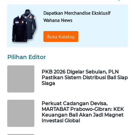
ID
Dapatkan Merchandise Eksklusif
MAWAKA
Wahana News
ID
Buka Katalog
MARTABAT
NET
Pilihan Editor
PLN
WATCH
PKB 2026 Digelar Sebulan, PLN
Pastikan Sistem Distribusi Bali Siap
Siaga
MKLI
LPKKI
Perkuat Cadangan Devisa,
MARTABAT Prabowo-Gibran: KEK
Keuangan Bali Akan Jadi Magnet
LKKI
Investasi Global
KOPEKLIN