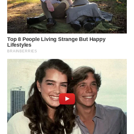
WN
TAPANULI
TENGAH
WN DELI
SERDANG
WN
TEBING
TINGGI
WN
PAKPAK
WN
KARAWANG
WN