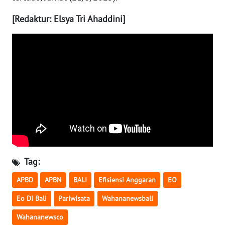
[Redaktur: Elsya Tri Ahaddini]
WN
BABEL
WN
SUMBAR
WN
SUMSEL
WN
BENGKULU
Tag:
WN
APBD
APBN
BALI
Efisiensi Anggaran
EO
LAMPUNG
Eo Di Bali
Pariwisata
Wahananewsbali
WN
Wahananewsco
JATENG