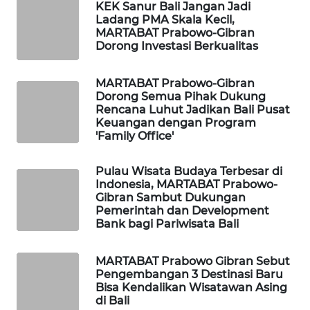
KEK Sanur Bali Jangan Jadi
Ladang PMA Skala Kecil,
PORTAL
MARTABAT Prabowo-Gibran
KONSUMEN
Dorong Investasi Berkualitas
FORWAMKI
MARTABAT Prabowo-Gibran
Dorong Semua Pihak Dukung
Rencana Luhut Jadikan Bali Pusat
ALPERKLINAS
Keuangan dengan Program
'Family Office'
FORJASIDA
Pulau Wisata Budaya Terbesar di
Indonesia, MARTABAT Prabowo-
TAMBANG
Gibran Sambut Dukungan
NEWS
Pemerintah dan Development
Bank bagi Pariwisata Bali
SITUNGIR
NEWS
MARTABAT Prabowo Gibran Sebut
Pengembangan 3 Destinasi Baru
Bisa Kendalikan Wisatawan Asing
SIDIKALANG
di Bali
NEWS