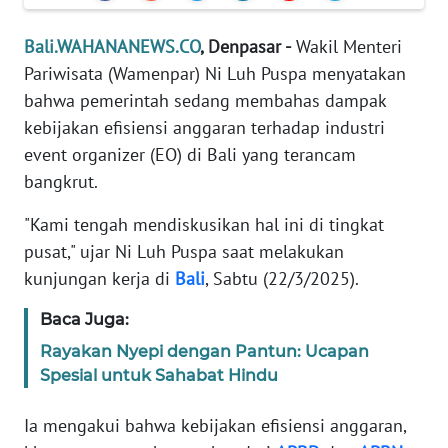
REDAKSI
Bali.WAHANANEWS.CO
, Denpasar -
Wakil Menteri
KARIR
Pariwisata (Wamenpar) Ni Luh Puspa menyatakan
bahwa pemerintah sedang membahas dampak
DISCLAIMER
kebijakan efisiensi anggaran terhadap industri
event organizer (EO) di Bali yang terancam
Wahana
bangkrut.
News
Regional
"Kami tengah mendiskusikan hal ini di tingkat
pusat," ujar Ni Luh Puspa saat melakukan
WN
kunjungan kerja di
Bali
, Sabtu (22/3/2025).
SUMUT
Baca Juga:
WN
Rayakan Nyepi dengan Pantun: Ucapan
JAKARTA
Spesial untuk Sahabat Hindu
WN
Ia mengakui bahwa kebijakan efisiensi anggaran,
JABAR