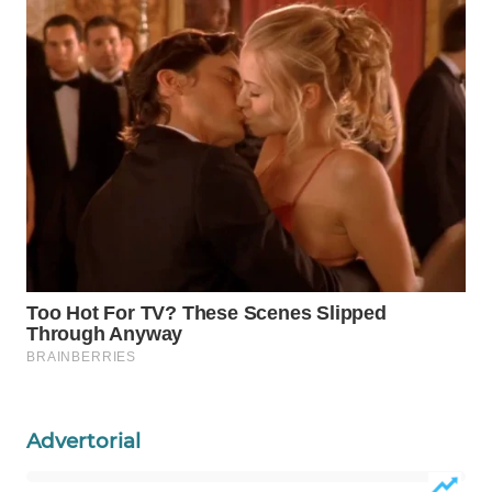
WAHANA
DESA
WISATA
LAPAK
WAHANA
Wahana
Network
KONSUMEN
LISTRIK
MASYARAKAT
KELISTRIKAN
Advertorial
WALINKI