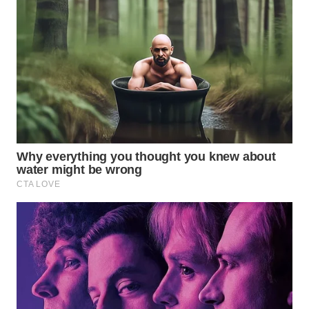
Wahana
Media
Group
WAHANA
NEWS
WAHANA
TANI
WAHANA
ADVOKAT
WAHANA
INFRASTRUKTUR
WAHANA
KONSUMEN