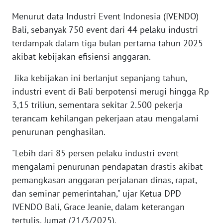
RIAU
Menurut data Industri Event Indonesia (IVENDO)
WN
Bali, sebanyak 750 event dari 44 pelaku industri
SERAMBI
terdampak dalam tiga bulan pertama tahun 2025
akibat kebijakan efisiensi anggaran.
WN
JAMBI
Jika kebijakan ini berlanjut sepanjang tahun,
industri event di Bali berpotensi merugi hingga Rp
WN
3,15 triliun, sementara sekitar 2.500 pekerja
SULTRA
terancam kehilangan pekerjaan atau mengalami
penurunan penghasilan.
WN
NTB
"Lebih dari 85 persen pelaku industri event
mengalami penurunan pendapatan drastis akibat
WN
pemangkasan anggaran perjalanan dinas, rapat,
SULTENG
dan seminar pemerintahan," ujar Ketua DPD
IVENDO Bali, Grace Jeanie, dalam keterangan
WN
tertulis, Jumat (21/3/2025).
SULBAR