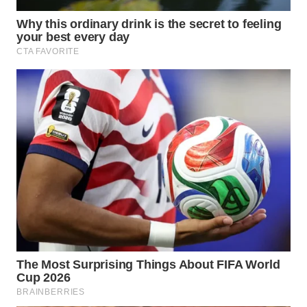
WAHANA
SPORT
WAHANA
UMKM
WAHANA
SELEB
WAHANA
PERSONA
WAHANA
OTOMOTIF
WAHANA
HEALTH