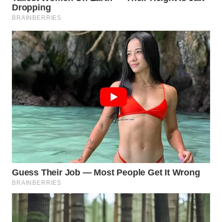
SURABAYA
WN
NATUNA
WN
BINTAN
WN
MANDALIKA
WN
LIKUPANG
WN
LABUANBAJO
WN
BORNEO