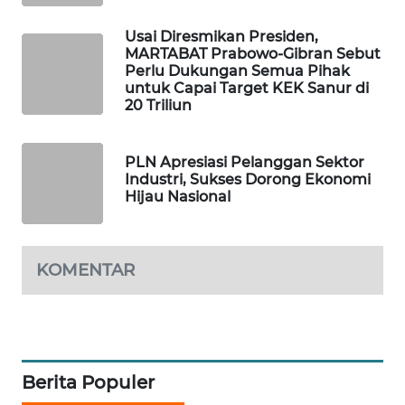
Usai Diresmikan Presiden,
SIBARAGAS
MARTABAT Prabowo-Gibran Sebut
NEWS
Perlu Dukungan Semua Pihak
untuk Capai Target KEK Sanur di
20 Triliun
METRO
SIANTAR
NEWS
PLN Apresiasi Pelanggan Sektor
Industri, Sukses Dorong Ekonomi
Hijau Nasional
METRO
MEDAN
NEWS
KOMENTAR
METRO
JAKARTA
NEWS
KRT
Berita Populer
NEWS