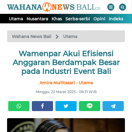
Utama
Nusantara
Khas
Serba-serbi
Opini
Indeks
WAHANA
Tutup
TV
Wahana News Bali
Utama
UTAMA
Wamenpar Akui Efisiensi
Anggaran Berdampak Besar
NUSANTARA
pada Industri Event Bali
Amira Nurlitasari - Utama
KHAS
Minggu, 23 Maret 2025 - 08:31 WIB
SERBA-
SERBI
OPINI