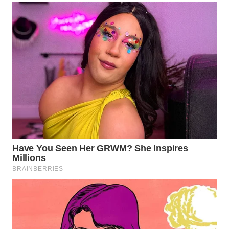
WN
SUMEDANG
WN
CIANJUR
WN
KEPULAUAN
SERIBU
WN
TANGERANG
WN
BINJAI
WN
CIREBON