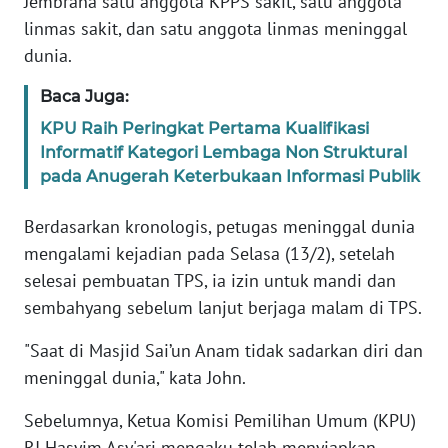
Jembrana satu anggota KPPS sakit, satu anggota
linmas sakit, dan satu anggota linmas meninggal
WN
dunia.
BANTEN
Baca Juga:
WN
KPU Raih Peringkat Pertama Kualifikasi
NTT
Informatif Kategori Lembaga Non Struktural
pada Anugerah Keterbukaan Informasi Publik
WN
KEPRI
Berdasarkan kronologis, petugas meninggal dunia
mengalami kejadian pada Selasa (13/2), setelah
WN
selesai pembuatan TPS, ia izin untuk mandi dan
PAPUA
sembahyang sebelum lanjut berjaga malam di TPS.
WN
"Saat di Masjid Sai’un Anam tidak sadarkan diri dan
PAPUA
meninggal dunia," kata John.
BARAT
Sebelumnya, Ketua Komisi Pemilihan Umum (KPU)
WN
RI Hasyim Asy'ari mengaku telah menyiapkan