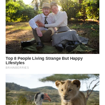
WN
TAPANULI
TENGAH
WN DELI
SERDANG
WN
TEBING
TINGGI
WN
PAKPAK
WN
KARAWANG
WN