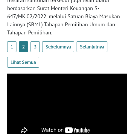
Besaran santunan tersebut juga telah diatur
berdasarkan Surat Menteri Keuangan S-
647/MK.02/2022, melalui Satuan Biaya Masukan
WN
BABEL
Lainnya (SBML) Tahapan Pemilihan Umum dan
Tahapan Pemilihan.
WN
SUMBAR
1
2
3
Sebelumnya
Selanjutnya
WN
Lihat Semua
SUMSEL
WN
BENGKULU
WN
LAMPUNG
WN
JATENG