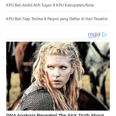
KPU Bali Ambil Alih Tugas 8 KPU Kabupaten/Kota
WN
MALUKU
KPU Bali Siap Terima 8 Parpol yang Daftar di Hari Terakhir
WN
MALUT
WN
DAIRI
WN
DANAU
TOBA
WN
NIAS
WN