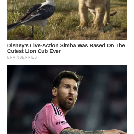
BEKASI
WN
BOGOR
WN
DEPOK
WN
TAPANULI
UTARA
WN
SAMOSIR
WN
PADANG
LAWAS