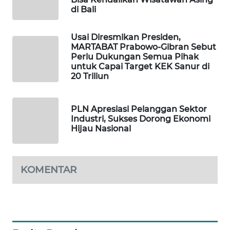
di Bali
PORTAL
KONSUMEN
Usai Diresmikan Presiden,
MARTABAT Prabowo-Gibran Sebut
Perlu Dukungan Semua Pihak
FORWAMKI
untuk Capai Target KEK Sanur di
20 Triliun
ALPERKLINAS
PLN Apresiasi Pelanggan Sektor
FORJASIDA
Industri, Sukses Dorong Ekonomi
Hijau Nasional
TAMBANG
NEWS
KOMENTAR
SITUNGIR
NEWS
SIDIKALANG
NEWS