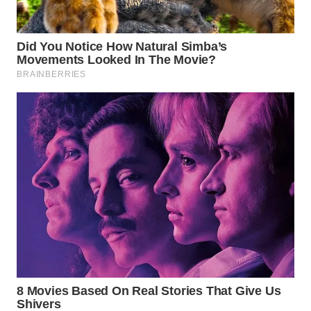
WAHANA
LISTRIK
WAHANA
TRAVEL
WAHANA
TV
WAHANANEWS
ID
WAHANANEWS
CO ID
WAHANANEWS
NET