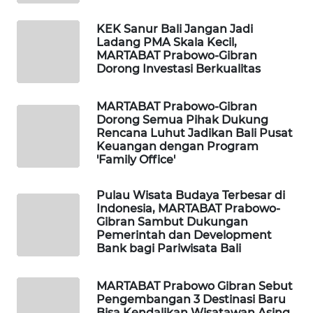
ID
KEK Sanur Bali Jangan Jadi
MAWAKA
Ladang PMA Skala Kecil,
ID
MARTABAT Prabowo-Gibran
Dorong Investasi Berkualitas
MARTABAT
NET
MARTABAT Prabowo-Gibran
Dorong Semua Pihak Dukung
Rencana Luhut Jadikan Bali Pusat
PLN
Keuangan dengan Program
WATCH
'Family Office'
MKLI
Pulau Wisata Budaya Terbesar di
Indonesia, MARTABAT Prabowo-
Gibran Sambut Dukungan
LPKKI
Pemerintah dan Development
Bank bagi Pariwisata Bali
LKKI
MARTABAT Prabowo Gibran Sebut
Pengembangan 3 Destinasi Baru
KOPEKLIN
Bisa Kendalikan Wisatawan Asing