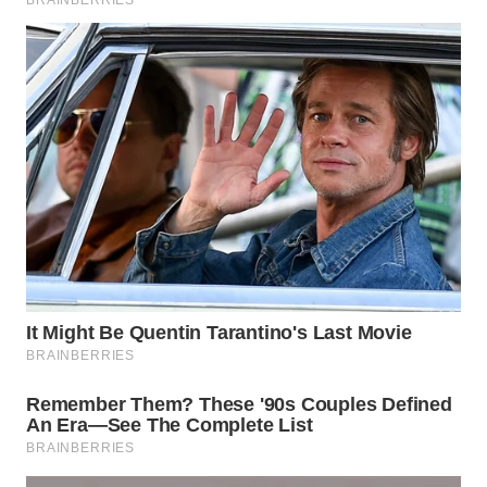
WN
INDRAMAYU
WN
KUNINGAN
WN
MAJALENGKA
WN
SUBANG
WN
SUKABUMI
WN
PURWAKARTA