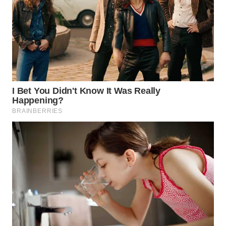
SURABAYA
WN
NATUNA
WN
BINTAN
WN
MANDALIKA
WN
LIKUPANG
WN
LABUANBAJO
WN
BORNEO