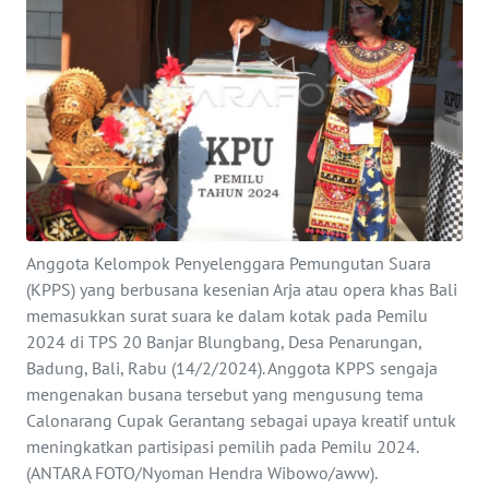
Informasi
INDEKS
BERITA
KONTAK
KAMI
INFO
Anggota Kelompok Penyelenggara Pemungutan Suara
IKLAN
(KPPS) yang berbusana kesenian Arja atau opera khas Bali
memasukkan surat suara ke dalam kotak pada Pemilu
TENTANG
2024 di TPS 20 Banjar Blungbang, Desa Penarungan,
KAMI
Badung, Bali, Rabu (14/2/2024). Anggota KPPS sengaja
mengenakan busana tersebut yang mengusung tema
PEDOMAN
Calonarang Cupak Gerantang sebagai upaya kreatif untuk
MEDIA
meningkatkan partisipasi pemilih pada Pemilu 2024.
SIBER
(ANTARA FOTO/Nyoman Hendra Wibowo/aww).