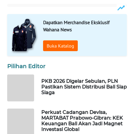
WAHANA
DESA
Dapatkan Merchandise Eksklusif
WISATA
Wahana News
LAPAK
Buka Katalog
WAHANA
Wahana
Pilihan Editor
Network
PKB 2026 Digelar Sebulan, PLN
KONSUMEN
Pastikan Sistem Distribusi Bali Siap
LISTRIK
Siaga
MASYARAKAT
Perkuat Cadangan Devisa,
KELISTRIKAN
MARTABAT Prabowo-Gibran: KEK
Keuangan Bali Akan Jadi Magnet
WALINKI
Investasi Global