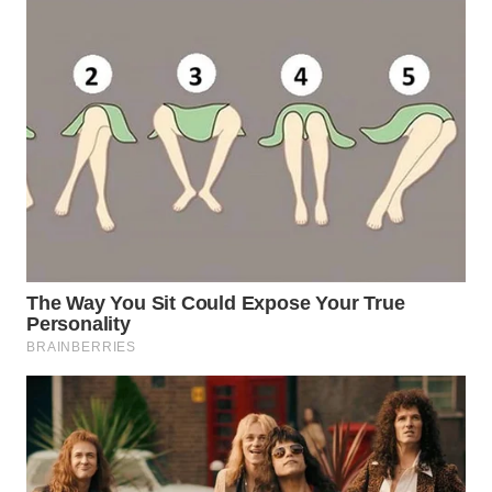
WN
PRIANGAN
TIMUR
WN
SEMARANG
WN
SOLO
WN
BOROBUDUR
WN
MADURA
WN