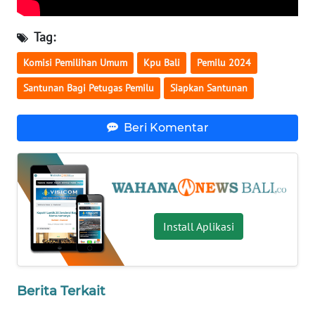
WN
Tag:
NUSANTARA
Komisi Pemilihan Umum
Kpu Bali
Pemilu 2024
WN
Santunan Bagi Petugas Pemilu
Siapkan Santunan
JOGJA
Beri Komentar
WN
JATIM
WN
BALI
Install Aplikasi
WN
KALBAR
Berita Terkait
WN
KALTENG