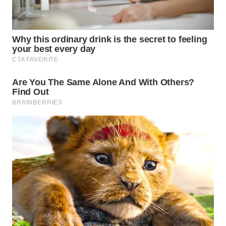
Wahana
Media
Group
WAHANA
NEWS
WAHANA
TANI
WAHANA
ADVOKAT
WAHANA
INFRASTRUKTUR
WAHANA
KONSUMEN