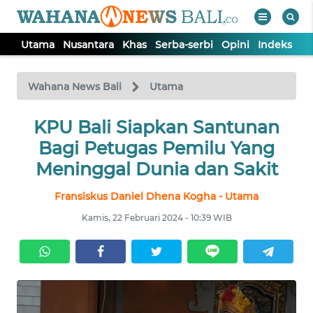
Utama
Nusantara
Khas
Serba-serbi
Opini
Indeks
WAHANA
Tutup
TV
Wahana News Bali
Utama
UTAMA
KPU Bali Siapkan Santunan
Bagi Petugas Pemilu Yang
NUSANTARA
Meninggal Dunia dan Sakit
Fransiskus Daniel Dhena Kogha - Utama
KHAS
Kamis, 22 Februari 2024 - 10:39 WIB
SERBA-
SERBI
OPINI