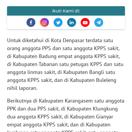
REDAKSI
Ikuti Kami di:
KARIR
DISCLAIMER
Untuk diketahui di Kota Denpasar terdata satu
orang anggota PPS dan satu anggota KPPS sakit,
Wahana
di Kabupaten Badung empat anggota KPPS sakit,
News
Regional
di Kabupaten Tabanan satu petugas KPPS dan satu
anggota linmas sakit, di Kabupaten Bangli satu
WN
anggota KPPS sakit, dan di Kabupaten Buleleng
SUMUT
nihil laporan.
Berikutnya di Kabupaten Karangasem satu anggota
WN
JAKARTA
PPK dan dua PPS sakit, di Kabupaten Klungkung
dua anggota KPPS sakit, di Kabupaten Gianyar
WN
empat anggota KPPS sakit, dan di Kabupaten
JABAR