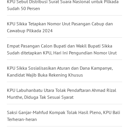
KPU Sebut Distribusi Surat Suara Nasional untuk Pilkada
Sudah 50 Persen
WN
KALTARA
KPU Sikka Tetapkan Nomor Urut Pasangan Cabup dan
Cawabup Pilkada 2024
WN
KALSEL
Empat Pasangan Calon Bupati dan Wakil Bupati Sikka
Sudah ditetapkan KPU, Hari Ini Pengundian Nomor Urut
WN
KALTIM
KPU Sikka Sosialisasikan Aturan dan Dana Kampanye,
Kandidat Wajib Buka Rekening Khusus
WN
SULSEL
KPU Labuhanbatu Utara Tolak Pendaftaran Ahmad Rizal
Munthe, Diduga Tak Sesuai Syarat
WN
GORONTALO
Saksi Ganjar-Mahfud Kompak Tolak Hasil Pleno, KPU Bali
Terheran-heran
WN
SULUT