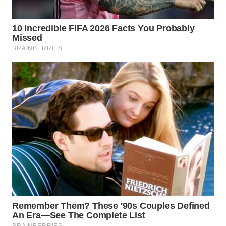
WN
SUMEDANG
WN
CIANJUR
WN
KEPULAUAN
SERIBU
WN
TANGERANG
WN
BINJAI
WN
CIREBON