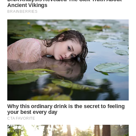
LANGKAT
WN
TAPANULI
SELATAN
WN
TANJUNG
LESUNG
WN
KARO
WN
SIMALUNGUN
WN
LABUHANBATU