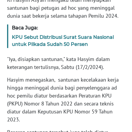
RIAU
santunan bagi petugas ad hoc yang meninggal
dunia saat bekerja selama tahapan Pemilu 2024.
WN
SERAMBI
Baca Juga:
KPU Sebut Distribusi Surat Suara Nasional
WN
untuk Pilkada Sudah 50 Persen
JAMBI
"Iya, disiapkan santunan," kata Hasyim dalam
WN
keterangan tertulisnya, Sabtu (17/2/2024).
SULTRA
Hasyim menegaskan, santunan kecelakaan kerja
WN
hingga meninggal dunia bagi penyelenggara ad
NTB
hoc pemilu diatur berdasarkan Peraturan KPU
(PKPU) Nomor 8 Tahun 2022 dan secara teknis
WN
SULTENG
diatur dalam Keputusan KPU Nomor 59 Tahun
2023.
WN
SULBAR