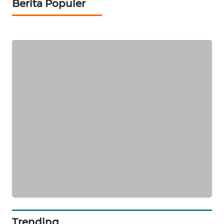
Berita Populer
SIBARAGAS
NEWS
METRO
SIANTAR
NEWS
METRO
MEDAN
NEWS
METRO
JAKARTA
NEWS
KRT
NEWS
Trending