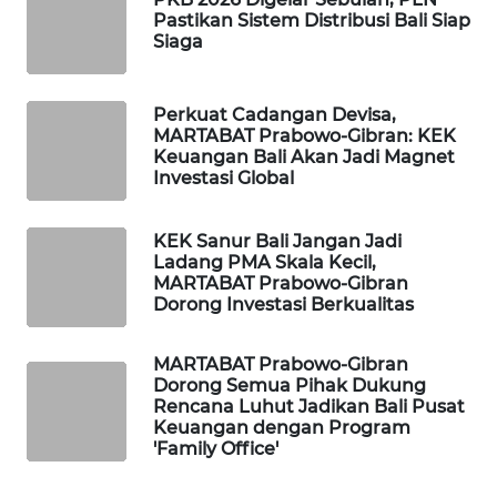
ID
Pastikan Sistem Distribusi Bali Siap
Siaga
MAWAKA
ID
Perkuat Cadangan Devisa,
MARTABAT Prabowo-Gibran: KEK
MARTABAT
Keuangan Bali Akan Jadi Magnet
NET
Investasi Global
PLN
KEK Sanur Bali Jangan Jadi
WATCH
Ladang PMA Skala Kecil,
MARTABAT Prabowo-Gibran
Dorong Investasi Berkualitas
MKLI
MARTABAT Prabowo-Gibran
LPKKI
Dorong Semua Pihak Dukung
Rencana Luhut Jadikan Bali Pusat
LKKI
Keuangan dengan Program
'Family Office'
KOPEKLIN