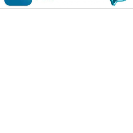
WAHANA MEDIA GROUP
|
|
|
WAHANA NEWS co
WAHANA TANI
WAHANA ADVOKAT
|
|
WAHANA INFRASTRUKTUR
WAHANA KONSUMEN
|
|
|
WAHANA LISTRIK
WAHANA TRAVEL
WAHANA TV
|
|
|
WAHANANEWS id
WAHANANEWS CO ID
WAHANANEWS NET
|
|
|
WAHANA SPORT ID
Wahana UMKM
Wahana Seleb
|
|
|
Wahana Persona
Wahana Otomotif
Wahana Health
|
Wahana Desa Wisata
Lapak Wahana