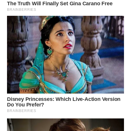
LANGKAT
WN
TAPANULI
SELATAN
WN
TANJUNG
LESUNG
WN
KARO
WN
SIMALUNGUN
WN
LABUHANBATU