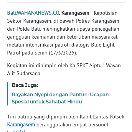
REDAKSI
Bali.WAHANANEWS.CO
, Karangasem -
Kepolisian
Sektor Karangasem, di bawah Polres Karangasem
KARIR
dan Polda Bali, meningkatkan upaya pencegahan
gangguan keamanan dan ketertiban masyarakat
DISCLAIMER
melalui intensifikasi patroli dialogis Blue Light
Wahana
Patrol pada Senin (17/3/2025).
News
Regional
Kegiatan ini dipimpin oleh Ka SPKT Aiptu I Wayan
Alit Sudarsana.
WN
SUMUT
Baca Juga:
Rayakan Nyepi dengan Pantun: Ucapan
WN
Spesial untuk Sahabat Hindu
JAKARTA
Tim patroli yang dipimpin oleh Kanit Lantas Polsek
WN
Karangasem
beranggotakan empat personel
JABAR