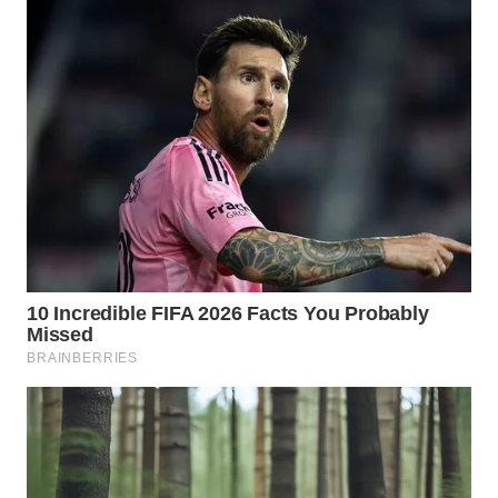
WN
INDRAMAYU
WN
KUNINGAN
WN
MAJALENGKA
WN
SUBANG
WN
SUKABUMI
WN
PURWAKARTA