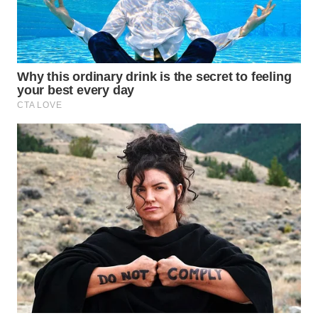
WN
MALUKU
WN
MALUT
WN
DAIRI
WN
DANAU
TOBA
WN
NIAS
WN