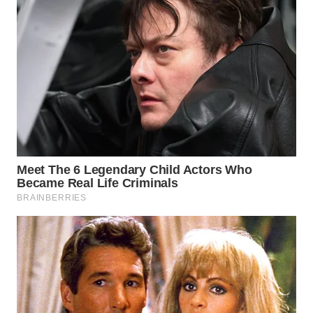
WAHANA
LISTRIK
WAHANA
TRAVEL
WAHANA
TV
WAHANANEWS
ID
WAHANANEWS
CO ID
WAHANANEWS
NET