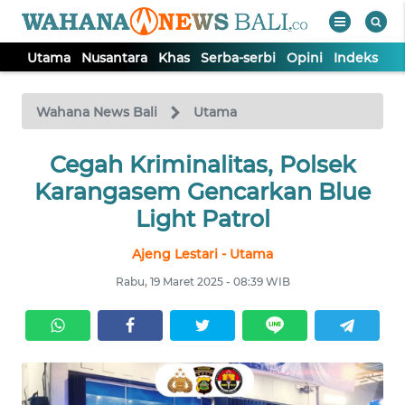
Utama
Nusantara
Khas
Serba-serbi
Opini
Indeks
WAHANA
Tutup
TV
Wahana News Bali
Utama
UTAMA
Cegah Kriminalitas, Polsek
Karangasem Gencarkan Blue
NUSANTARA
Light Patrol
Ajeng Lestari - Utama
KHAS
Rabu, 19 Maret 2025 - 08:39 WIB
SERBA-
SERBI
OPINI