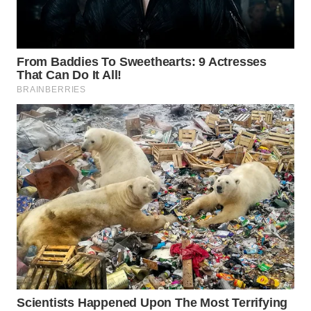
SURABAYA
WN
NATUNA
WN
BINTAN
WN
MANDALIKA
WN
LIKUPANG
WN
LABUANBAJO
WN
BORNEO