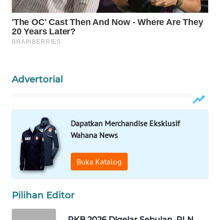
WAHANA
DESA
WISATA
LAPAK
Advertorial
WAHANA
Wahana
Network
Dapatkan Merchandise Eksklusif
Wahana News
KONSUMEN
LISTRIK
Buka Katalog
MASYARAKAT
KELISTRIKAN
Pilihan Editor
WALINKI
PKB 2026 Digelar Sebulan, PLN