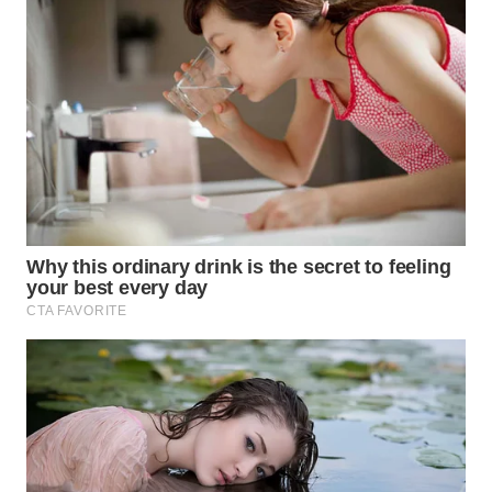
WN
TAPANULI
TENGAH
WN DELI
SERDANG
WN
TEBING
TINGGI
WN
PAKPAK
WN
KARAWANG
WN