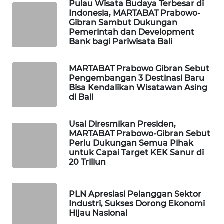
Pulau Wisata Budaya Terbesar di
Indonesia, MARTABAT Prabowo-
PORTAL
Gibran Sambut Dukungan
KONSUMEN
Pemerintah dan Development
Bank bagi Pariwisata Bali
FORWAMKI
MARTABAT Prabowo Gibran Sebut
Pengembangan 3 Destinasi Baru
ALPERKLINAS
Bisa Kendalikan Wisatawan Asing
di Bali
FORJASIDA
Usai Diresmikan Presiden,
MARTABAT Prabowo-Gibran Sebut
TAMBANG
Perlu Dukungan Semua Pihak
NEWS
untuk Capai Target KEK Sanur di
20 Triliun
SITUNGIR
NEWS
PLN Apresiasi Pelanggan Sektor
Industri, Sukses Dorong Ekonomi
SIDIKALANG
Hijau Nasional
NEWS