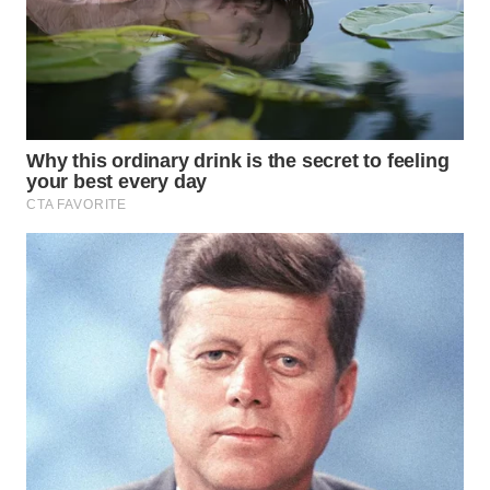
BEKASI
WN
BOGOR
WN
DEPOK
WN
TAPANULI
UTARA
WN
SAMOSIR
WN
PADANG
LAWAS