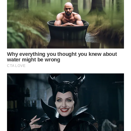
WN
PRIANGAN
TIMUR
WN
SEMARANG
WN
SOLO
WN
BOROBUDUR
WN
MADURA
WN