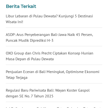
Berita Terkait
WN
Libur Lebaran di Pulau Dewata? Kunjungi 5 Destinasi
NUSANTARA
Wisata Ini!
WN
ASDP: Arus Penyeberangan Bali-Jawa Naik 45 Persen,
JOGJA
Puncak Mudik Diprediksi H-3
WN
JATIM
OXO Group dan Chris Precht Ciptakan Konsep Hunian
Masa Depan di Pulau Dewata
WN
BALI
Penjualan Eceran di Bali Meningkat, Optimisme Ekonomi
Tetap Terjaga
WN
KALBAR
Regulasi Baru Pariwisata Bali: Wayan Koster Gaspol
dengan SE No. 7 Tahun 2025
WN
KALTENG