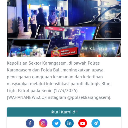
Informasi
INDEKS
BERITA
KONTAK
KAMI
Kepolisian Sektor Karangasem, di bawah Polres
INFO
IKLAN
Karangasem dan Polda Bali, meningkatkan upaya
pencegahan gangguan keamanan dan ketertiban
masyarakat melalui intensifikasi patroli dialogis Blue
TENTANG
Light Patrol pada Senin (17/3/2025).
KAMI
[WAHANANEWS.CO/Instagram @polsekkarangasem].
PEDOMAN
MEDIA
Ikuti Kami di:
SIBER