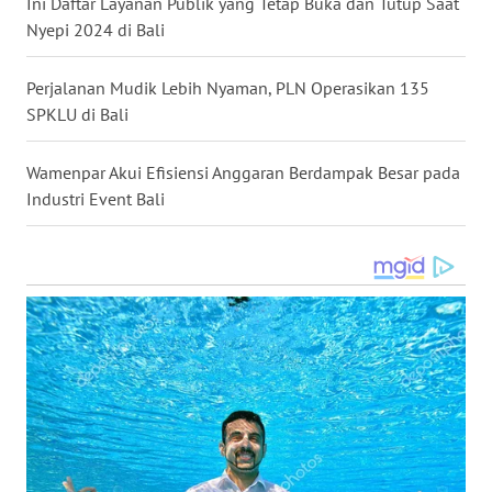
Ini Daftar Layanan Publik yang Tetap Buka dan Tutup Saat
Nyepi 2024 di Bali
WN
KALTARA
Perjalanan Mudik Lebih Nyaman, PLN Operasikan 135
SPKLU di Bali
WN
KALSEL
Wamenpar Akui Efisiensi Anggaran Berdampak Besar pada
Industri Event Bali
WN
KALTIM
WN
SULSEL
WN
GORONTALO
WN
SULUT