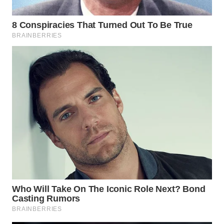
WN
SUMEDANG
WN
CIANJUR
WN
KEPULAUAN
SERIBU
WN
TANGERANG
WN
BINJAI
WN
CIREBON