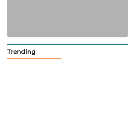
KARING
NEWS
JURNAL
MARITIM
Trending
HUMBANG
NEWS
GARONGGANG
NEWS
FISUELRI
ID
ENERGI
NEWS