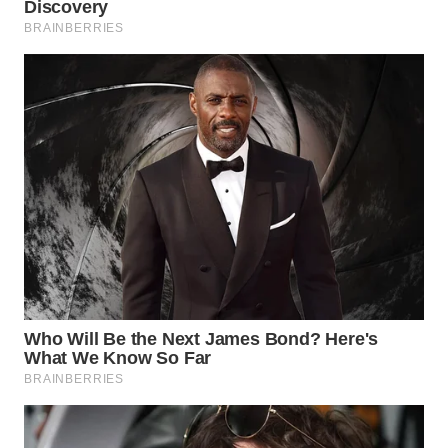
Wahana
Media
Group
WAHANA
NEWS
WAHANA
TANI
WAHANA
ADVOKAT
WAHANA
INFRASTRUKTUR
WAHANA
KONSUMEN