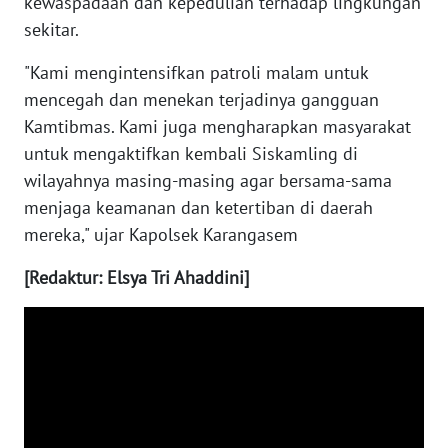
kewaspadaan dan kepedulian terhadap lingkungan
RIAU
sekitar.
WN
"Kami mengintensifkan patroli malam untuk
SERAMBI
mencegah dan menekan terjadinya gangguan
Kamtibmas. Kami juga mengharapkan masyarakat
WN
JAMBI
untuk mengaktifkan kembali Siskamling di
wilayahnya masing-masing agar bersama-sama
WN
menjaga keamanan dan ketertiban di daerah
SULTRA
mereka," ujar Kapolsek Karangasem
[Redaktur: Elsya Tri Ahaddini]
WN
NTB
WN
SULTENG
WN
SULBAR