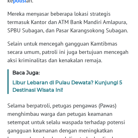
ke
polisi
an.
WN
Mereka menyasar beberapa lokasi strategis
BANTEN
termasuk Kantor dan ATM Bank Mandiri Amlapura,
SPBU Subagan, dan Pasar Karangsokong Subagan.
WN
NTT
Selain untuk mencegah gangguan Kamtibmas
secara umum, patroli ini juga bertujuan mencegah
WN
aksi kriminalitas dan kenakalan remaja.
KEPRI
Baca Juga:
WN
Libur Lebaran di Pulau Dewata? Kunjungi 5
PAPUA
Destinasi Wisata Ini!
WN
Selama berpatroli, petugas pengawas (Pawas)
PAPUA
menghimbau warga dan petugas keamanan
BARAT
setempat untuk selalu waspada terhadap potensi
gangguan keamanan dengan meningkatkan
WN