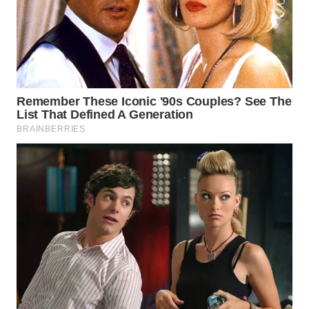
WAHANA
SPORT
WAHANA
UMKM
WAHANA
SELEB
WAHANA
PERSONA
WAHANA
OTOMOTIF
WAHANA
HEALTH