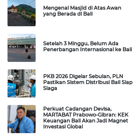
Mengenal Masjid di Atas Awan
WAHANA
yang Berada di Bali
DESA
WISATA
LAPAK
Setelah 3 Minggu, Belum Ada
Penerbangan Internasional ke Bali
WAHANA
Wahana
Network
PKB 2026 Digelar Sebulan, PLN
Pastikan Sistem Distribusi Bali Siap
Siaga
KONSUMEN
LISTRIK
Perkuat Cadangan Devisa,
MASYARAKAT
MARTABAT Prabowo-Gibran: KEK
KELISTRIKAN
Keuangan Bali Akan Jadi Magnet
Investasi Global
WALINKI