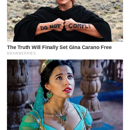
WN
MALUKU
WN
MALUT
WN
DAIRI
WN
DANAU
TOBA
WN
NIAS
WN