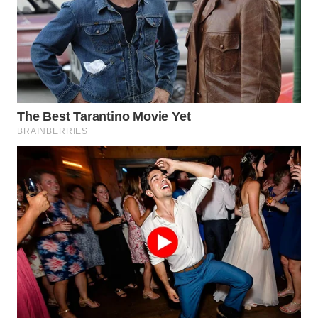
BEKASI
WN
BOGOR
WN
DEPOK
WN
TAPANULI
UTARA
WN
SAMOSIR
WN
PADANG
LAWAS