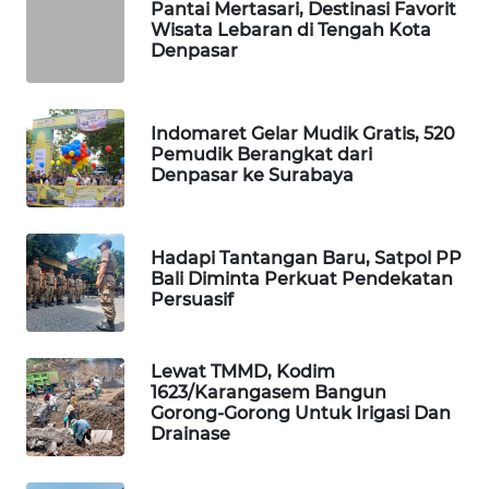
Pantai Mertasari, Destinasi Favorit
Wisata Lebaran di Tengah Kota
Denpasar
WAHANA
SPORT
Indomaret Gelar Mudik Gratis, 520
WAHANA
Pemudik Berangkat dari
UMKM
Denpasar ke Surabaya
WAHANA
SELEB
Hadapi Tantangan Baru, Satpol PP
Bali Diminta Perkuat Pendekatan
WAHANA
Persuasif
PERSONA
Lewat TMMD, Kodim
WAHANA
1623/Karangasem Bangun
OTOMOTIF
Gorong-Gorong Untuk Irigasi Dan
Drainase
WAHANA
HEALTH