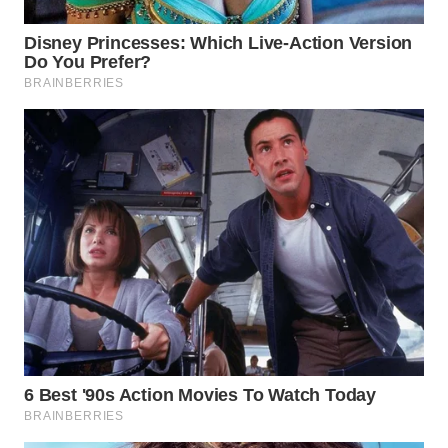
LANGKAT
WN
TAPANULI
SELATAN
WN
TANJUNG
LESUNG
WN
KARO
WN
SIMALUNGUN
WN
LABUHANBATU