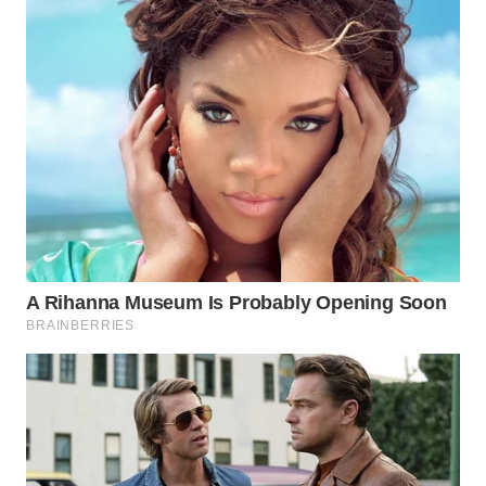
WN
TAPANULI
TENGAH
WN DELI
SERDANG
WN
TEBING
TINGGI
WN
PAKPAK
WN
KARAWANG
WN