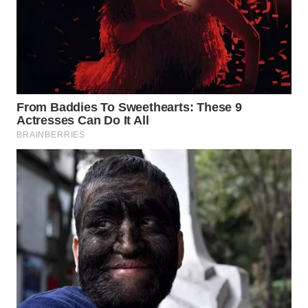
Wahana
Media
Group
WAHANA
NEWS
WAHANA
TANI
WAHANA
ADVOKAT
WAHANA
INFRASTRUKTUR
WAHANA
KONSUMEN