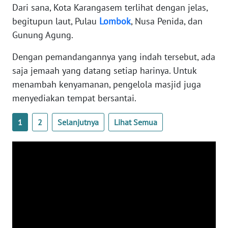
RIAU
Dari sana, Kota Karangasem terlihat dengan jelas,
begitupun laut, Pulau
Lombok
, Nusa Penida, dan
WN
Gunung Agung.
SERAMBI
Dengan pemandangannya yang indah tersebut, ada
WN
saja jemaah yang datang setiap harinya. Untuk
JAMBI
menambah kenyamanan, pengelola masjid juga
menyediakan tempat bersantai.
WN
SULTRA
1
2
Selanjutnya
Lihat Semua
WN
NTB
WN
SULTENG
WN
SULBAR