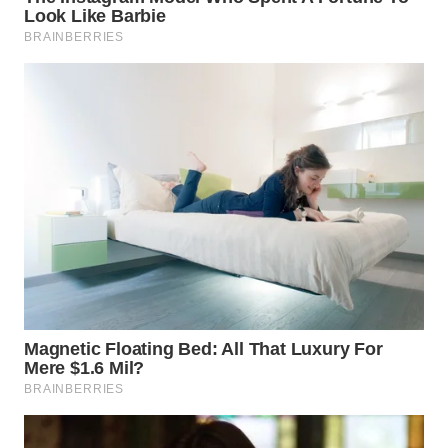
WN
PRIANGAN
TIMUR
WN
SEMARANG
WN
SOLO
WN
BOROBUDUR
WN
MADURA
WN