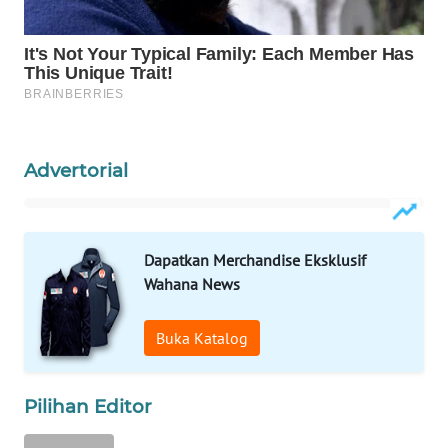
WAHANA
LISTRIK
WAHANA
TRAVEL
Advertorial
WAHANA
TV
Dapatkan Merchandise Eksklusif
WAHANANEWS
Wahana News
ID
Buka Katalog
WAHANANEWS
CO ID
Pilihan Editor
WAHANANEWS
NET