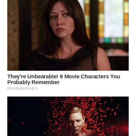
SURABAYA
WN
NATUNA
WN
BINTAN
WN
MANDALIKA
WN
LIKUPANG
WN
LABUANBAJO
WN
BORNEO