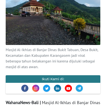
Informasi
INDEKS
BERITA
KONTAK
KAMI
Masjid Al-Ikhlas di Banjar Dinas Bukit Tabuan, Desa Bukit,
INFO
Kecamatan dan Kabupaten Karangasem jadi viral
IKLAN
beberapa tahun belakangan ini karena dijuluki sebagai
masjid di atas awan.
TENTANG
KAMI
Ikuti Kami di:
PEDOMAN
MEDIA
SIBER
WahanaNews-Bali |
Masjid Al-Ikhlas di Banjar Dinas