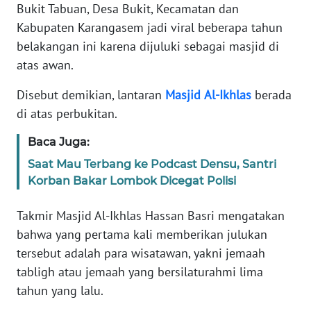
Bukit Tabuan, Desa Bukit, Kecamatan dan
REDAKSI
Kabupaten Karangasem jadi viral beberapa tahun
belakangan ini karena dijuluki sebagai masjid di
KARIR
atas awan.
DISCLAIMER
Disebut demikian, lantaran
Masjid
Al-Ikhlas
berada
di atas perbukitan.
Wahana
News
Baca Juga:
Regional
Saat Mau Terbang ke Podcast Densu, Santri
Korban Bakar Lombok Dicegat Polisi
WN
SUMUT
Takmir Masjid Al-Ikhlas Hassan Basri mengatakan
bahwa yang pertama kali memberikan julukan
WN
JAKARTA
tersebut adalah para wisatawan, yakni jemaah
tabligh atau jemaah yang bersilaturahmi lima
WN
tahun yang lalu.
JABAR