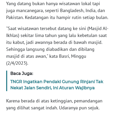
Yang datang bukan hanya wisatawan lokal tapi
juga mancanegara, seperti Bangladesh, India, dan
WN
BANTEN
Pakistan. Kedatangan itu hampir rutin setiap bulan.
"Saat wisatawan tersebut datang ke sini (Masjid Al-
WN
NTT
Ikhlas) sekitar lima tahun yang lalu kebetulan saat
itu kabut, jadi awannya berada di bawah masjid.
WN
Sehingga langsung diabadikan dan dibilang
KEPRI
masjid di atas awan," kata Basri, Minggu
(2/4/2023).
WN
PAPUA
Baca Juga:
TNGR Ingatkan Pendaki Gunung Rinjani Tak
WN
Nekat Jalan Sendiri, Ini Aturan Wajibnya
PAPUA
BARAT
Karena berada di atas ketinggian, pemandangan
yang dilihat sangat indah. Udaranya pun sejuk.
WN