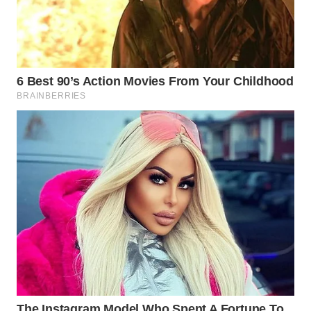
WN
INDRAMAYU
WN
KUNINGAN
WN
MAJALENGKA
WN
SUBANG
WN
SUKABUMI
WN
PURWAKARTA