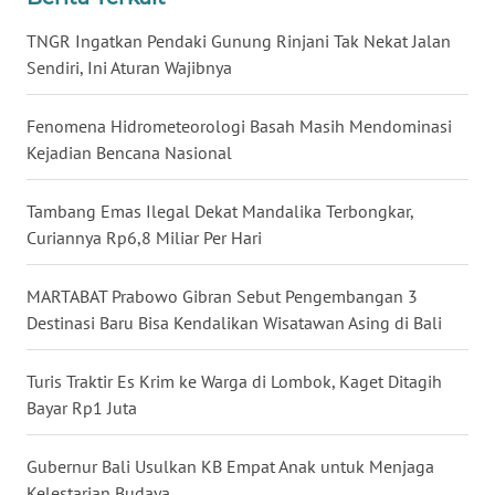
TNGR Ingatkan Pendaki Gunung Rinjani Tak Nekat Jalan
WN
Sendiri, Ini Aturan Wajibnya
NUSANTARA
Fenomena Hidrometeorologi Basah Masih Mendominasi
WN
Kejadian Bencana Nasional
JOGJA
Tambang Emas Ilegal Dekat Mandalika Terbongkar,
WN
Curiannya Rp6,8 Miliar Per Hari
JATIM
MARTABAT Prabowo Gibran Sebut Pengembangan 3
WN
Destinasi Baru Bisa Kendalikan Wisatawan Asing di Bali
BALI
Turis Traktir Es Krim ke Warga di Lombok, Kaget Ditagih
WN
KALBAR
Bayar Rp1 Juta
WN
Gubernur Bali Usulkan KB Empat Anak untuk Menjaga
KALTENG
Kelestarian Budaya