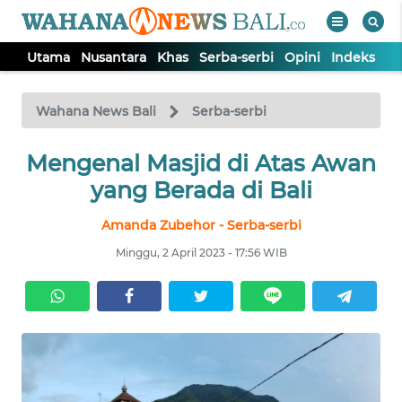
Utama
Nusantara
Khas
Serba-serbi
Opini
Indeks
WAHANA
Tutup
TV
Wahana News Bali
Serba-serbi
UTAMA
Mengenal Masjid di Atas Awan
yang Berada di Bali
NUSANTARA
Amanda Zubehor - Serba-serbi
Minggu, 2 April 2023 - 17:56 WIB
KHAS
SERBA-
SERBI
OPINI