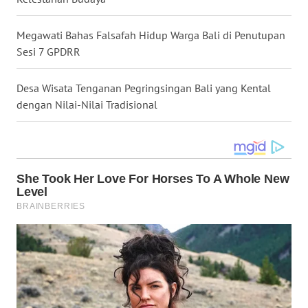
WN
Megawati Bahas Falsafah Hidup Warga Bali di Penutupan
KALTARA
Sesi 7 GPDRR
WN
Desa Wisata Tenganan Pegringsingan Bali yang Kental
KALSEL
dengan Nilai-Nilai Tradisional
WN
KALTIM
WN
SULSEL
WN
GORONTALO
WN
SULUT