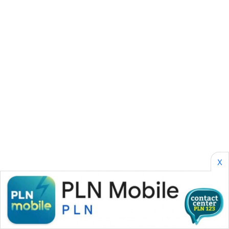
SONYA
ASA
NEWS
X