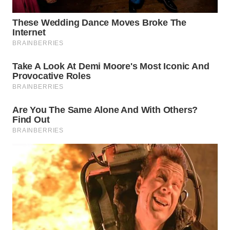
WN
SUMEDANG
WN
CIANJUR
WN
KEPULAUAN
SERIBU
WN
TANGERANG
WN
BINJAI
WN
CIREBON