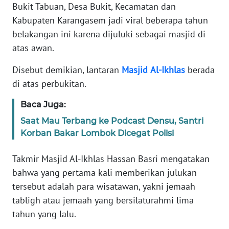
Bukit Tabuan, Desa Bukit, Kecamatan dan
REDAKSI
Kabupaten Karangasem jadi viral beberapa tahun
belakangan ini karena dijuluki sebagai masjid di
KARIR
atas awan.
DISCLAIMER
Disebut demikian, lantaran
Masjid
Al-Ikhlas
berada
di atas perbukitan.
Wahana
News
Baca Juga:
Regional
Saat Mau Terbang ke Podcast Densu, Santri
Korban Bakar Lombok Dicegat Polisi
WN
SUMUT
Takmir Masjid Al-Ikhlas Hassan Basri mengatakan
bahwa yang pertama kali memberikan julukan
WN
JAKARTA
tersebut adalah para wisatawan, yakni jemaah
tabligh atau jemaah yang bersilaturahmi lima
WN
tahun yang lalu.
JABAR