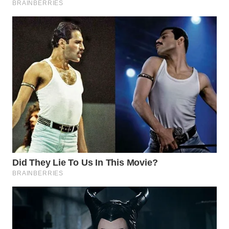
WN
INDRAMAYU
WN
KUNINGAN
WN
MAJALENGKA
WN
SUBANG
WN
SUKABUMI
WN
PURWAKARTA