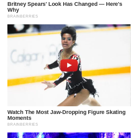
BEKASI
WN
BOGOR
WN
DEPOK
WN
TAPANULI
UTARA
WN
SAMOSIR
WN
PADANG
LAWAS