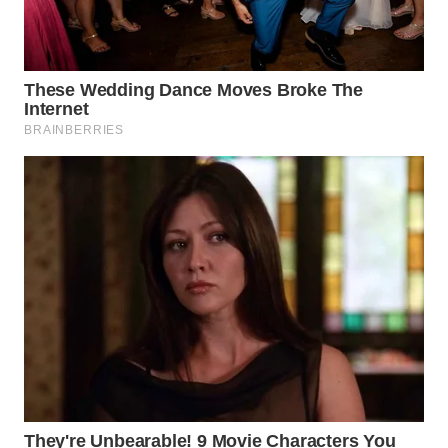
Wahana
Media
Group
WAHANA
NEWS
WAHANA
TANI
WAHANA
ADVOKAT
WAHANA
INFRASTRUKTUR
WAHANA
KONSUMEN