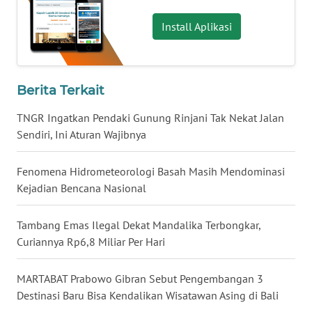
Install Aplikasi
WN
KALTARA
WN
Berita Terkait
KALSEL
TNGR Ingatkan Pendaki Gunung Rinjani Tak Nekat Jalan
Sendiri, Ini Aturan Wajibnya
WN
KALTIM
Fenomena Hidrometeorologi Basah Masih Mendominasi
WN
Kejadian Bencana Nasional
SULSEL
Tambang Emas Ilegal Dekat Mandalika Terbongkar,
WN
Curiannya Rp6,8 Miliar Per Hari
GORONTALO
MARTABAT Prabowo Gibran Sebut Pengembangan 3
WN
Destinasi Baru Bisa Kendalikan Wisatawan Asing di Bali
SULUT