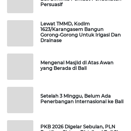
ID
Persuasif
MAWAKA
ID
Lewat TMMD, Kodim
1623/Karangasem Bangun
Gorong-Gorong Untuk Irigasi Dan
MARTABAT
Drainase
NET
PLN
Mengenal Masjid di Atas Awan
WATCH
yang Berada di Bali
MKLI
Setelah 3 Minggu, Belum Ada
LPKKI
Penerbangan Internasional ke Bali
LKKI
PKB 2026 Digelar Sebulan, PLN
KOPEKLIN