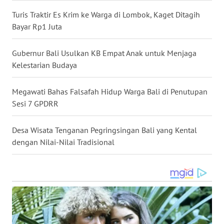
Turis Traktir Es Krim ke Warga di Lombok, Kaget Ditagih
WN
Bayar Rp1 Juta
MALUKU
Gubernur Bali Usulkan KB Empat Anak untuk Menjaga
WN
Kelestarian Budaya
MALUT
Megawati Bahas Falsafah Hidup Warga Bali di Penutupan
WN
Sesi 7 GPDRR
DAIRI
Desa Wisata Tenganan Pegringsingan Bali yang Kental
WN
dengan Nilai-Nilai Tradisional
DANAU
TOBA
WN
NIAS
WN