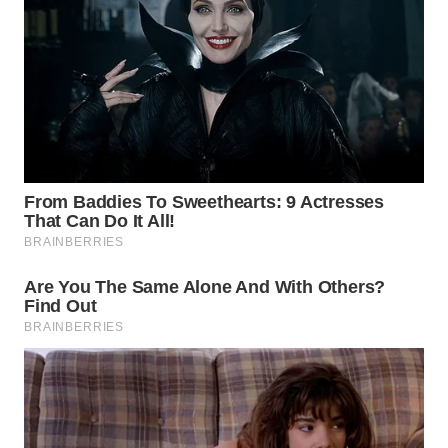
WN
PRIANGAN
TIMUR
WN
SEMARANG
WN
SOLO
WN
BOROBUDUR
WN
MADURA
WN