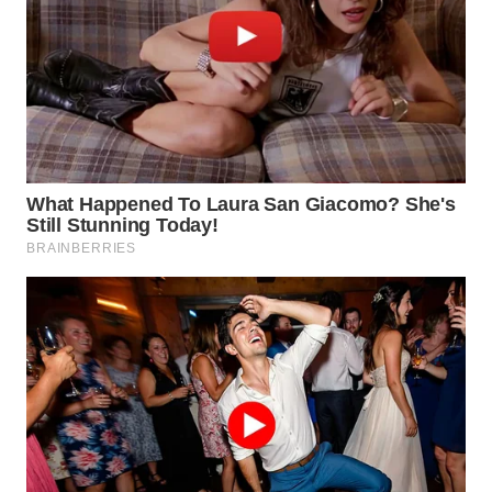
SURABAYA
WN
NATUNA
WN
BINTAN
WN
MANDALIKA
WN
LIKUPANG
WN
LABUANBAJO
WN
BORNEO