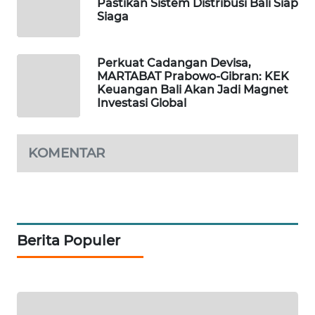
Pastikan Sistem Distribusi Bali Siap
Siaga
PORTAL
KONSUMEN
Perkuat Cadangan Devisa,
MARTABAT Prabowo-Gibran: KEK
FORWAMKI
Keuangan Bali Akan Jadi Magnet
Investasi Global
ALPERKLINAS
KOMENTAR
FORJASIDA
TAMBANG
NEWS
Berita Populer
SITUNGIR
NEWS
SIDIKALANG
NEWS