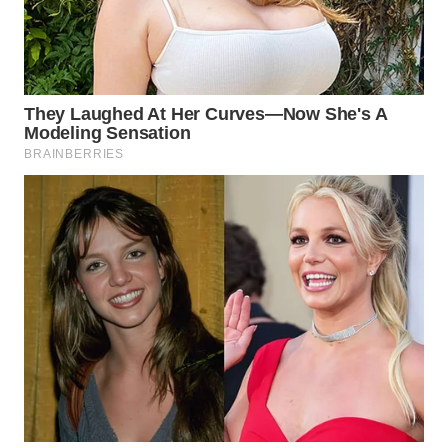
WN
TAPANULI
TENGAH
WN DELI
SERDANG
WN
TEBING
TINGGI
WN
PAKPAK
WN
KARAWANG
WN