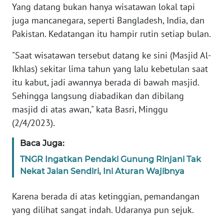
Yang datang bukan hanya wisatawan lokal tapi
juga mancanegara, seperti Bangladesh, India, dan
WN
BANTEN
Pakistan. Kedatangan itu hampir rutin setiap bulan.
"Saat wisatawan tersebut datang ke sini (Masjid Al-
WN
NTT
Ikhlas) sekitar lima tahun yang lalu kebetulan saat
itu kabut, jadi awannya berada di bawah masjid.
WN
Sehingga langsung diabadikan dan dibilang
KEPRI
masjid di atas awan," kata Basri, Minggu
(2/4/2023).
WN
PAPUA
Baca Juga:
TNGR Ingatkan Pendaki Gunung Rinjani Tak
WN
Nekat Jalan Sendiri, Ini Aturan Wajibnya
PAPUA
BARAT
Karena berada di atas ketinggian, pemandangan
yang dilihat sangat indah. Udaranya pun sejuk.
WN