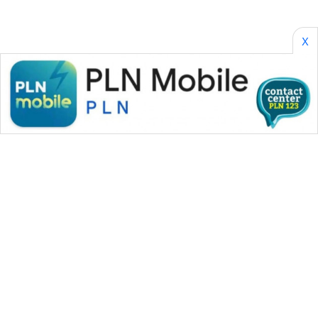
X
WAHANA MEDIA GROUP
|
|
|