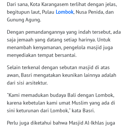
RIAU
Dari sana, Kota Karangasem terlihat dengan jelas,
begitupun laut, Pulau
Lombok
, Nusa Penida, dan
WN
Gunung Agung.
SERAMBI
Dengan pemandangannya yang indah tersebut, ada
WN
saja jemaah yang datang setiap harinya. Untuk
JAMBI
menambah kenyamanan, pengelola masjid juga
menyediakan tempat bersantai.
WN
SULTRA
Selain terkenal dengan sebutan masjid di atas
awan, Basri mengatakan keunikan lainnya adalah
WN
dari sisi arsitektur.
NTB
"Kami memadukan budaya Bali dengan Lombok,
WN
karena kebetulan kami umat Muslim yang ada di
SULTENG
sini keturunan dari Lombok," kata Basri.
WN
Perlu juga diketahui bahwa Masjid Al-Ikhlas juga
SULBAR