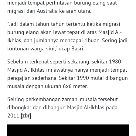
menjadi tempat perlintasan burung elang saat
migrasi dari Australia ke arah utara.
WN
BABEL
"Jadi dalam tahun-tahun tertentu ketika migrasi
burung elang akan lewat tepat di atas Masjid Al-
WN
Ikhlas, dan jumlahnya mencapai ribuan. Sering jadi
SUMBAR
tontonan warga sini," ucap Basri.
Sebelum terkenal seperti sekarang, sekitar 1980
WN
SUMSEL
Masjid Al-Ikhlas ini awalnya hanya menjadi tempat
pengajian sederhana. Sekitar 1990 mulai dibangun
WN
musala dengan ukuran 6x6 meter.
BENGKULU
Seiring perkembangan zaman, musala tersebut
WN
dibongkar dan dibangun Masjid Al-Ikhlas pada
LAMPUNG
2011.
[zbr]
WN
JATENG