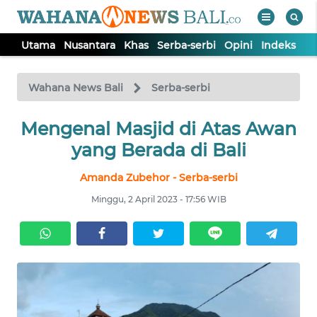
Utama
Nusantara
Khas
Serba-serbi
Opini
Indeks
WAHANA
Tutup
TV
Wahana News Bali
Serba-serbi
UTAMA
Mengenal Masjid di Atas Awan
yang Berada di Bali
NUSANTARA
Amanda Zubehor - Serba-serbi
Minggu, 2 April 2023 - 17:56 WIB
KHAS
SERBA-
SERBI
OPINI