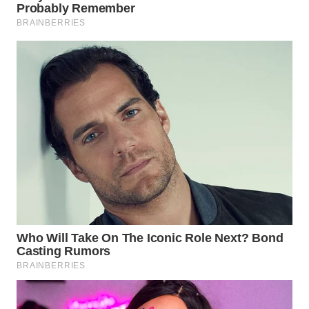
WAHANA
LISTRIK
WAHANA
TRAVEL
WAHANA
TV
WAHANANEWS
ID
WAHANANEWS
CO ID
WAHANANEWS
NET