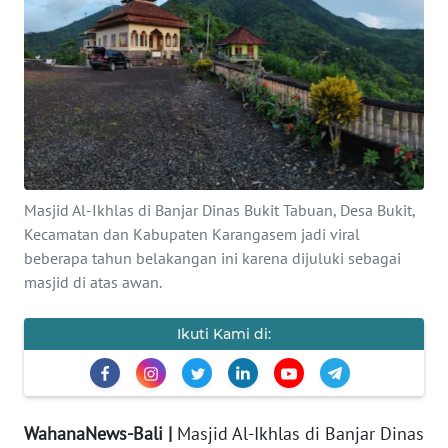
Informasi
INDEKS
BERITA
KONTAK
KAMI
Masjid Al-Ikhlas di Banjar Dinas Bukit Tabuan, Desa Bukit,
INFO
Kecamatan dan Kabupaten Karangasem jadi viral
IKLAN
beberapa tahun belakangan ini karena dijuluki sebagai
masjid di atas awan.
TENTANG
KAMI
Ikuti Kami di:
PEDOMAN
MEDIA
SIBER
WahanaNews-Bali |
Masjid Al-Ikhlas di Banjar Dinas