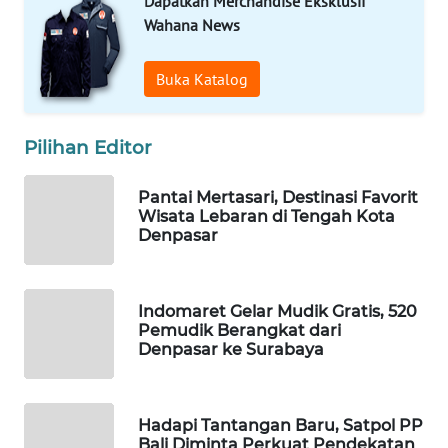
Dapatkan Merchandise Eksklusif
Wahana News
WAHANA
DESA
Buka Katalog
WISATA
LAPAK
Pilihan Editor
WAHANA
Pantai Mertasari, Destinasi Favorit
Wahana
Wisata Lebaran di Tengah Kota
Network
Denpasar
KONSUMEN
LISTRIK
Indomaret Gelar Mudik Gratis, 520
Pemudik Berangkat dari
Denpasar ke Surabaya
MASYARAKAT
KELISTRIKAN
Hadapi Tantangan Baru, Satpol PP
WALINKI
Bali Diminta Perkuat Pendekatan