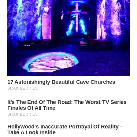
WN
SUMEDANG
WN
CIANJUR
WN
KEPULAUAN
SERIBU
WN
TANGERANG
WN
BINJAI
WN
CIREBON