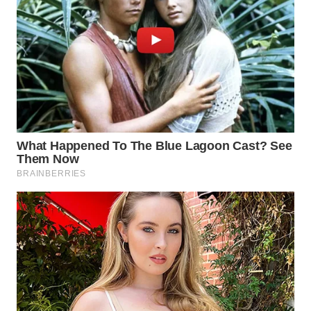
LANGKAT
WN
TAPANULI
SELATAN
WN
TANJUNG
LESUNG
WN
KARO
WN
SIMALUNGUN
WN
LABUHANBATU