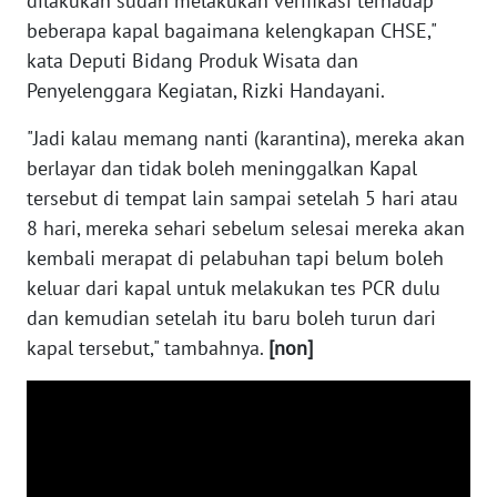
dilakukan sudah melakukan verifikasi terhadap
beberapa kapal bagaimana kelengkapan CHSE,"
WN
kata Deputi Bidang Produk Wisata dan
BABEL
Penyelenggara Kegiatan, Rizki Handayani.
"Jadi kalau memang nanti (karantina), mereka akan
WN
SUMBAR
berlayar dan tidak boleh meninggalkan Kapal
tersebut di tempat lain sampai setelah 5 hari atau
WN
8 hari, mereka sehari sebelum selesai mereka akan
SUMSEL
kembali merapat di pelabuhan tapi belum boleh
keluar dari kapal untuk melakukan tes PCR dulu
WN
dan kemudian setelah itu baru boleh turun dari
BENGKULU
kapal tersebut," tambahnya.
[non]
WN
LAMPUNG
WN
JATENG