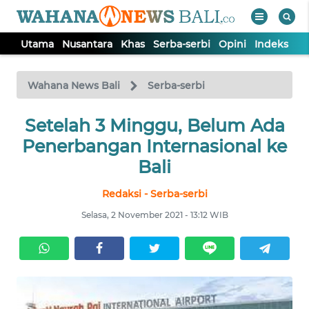
Utama
Nusantara
Khas
Serba-serbi
Opini
Indeks
WAHANA
Tutup
TV
Wahana News Bali
Serba-serbi
UTAMA
Setelah 3 Minggu, Belum Ada
Penerbangan Internasional ke
NUSANTARA
Bali
Redaksi - Serba-serbi
KHAS
Selasa, 2 November 2021 - 13:12 WIB
SERBA-
SERBI
OPINI