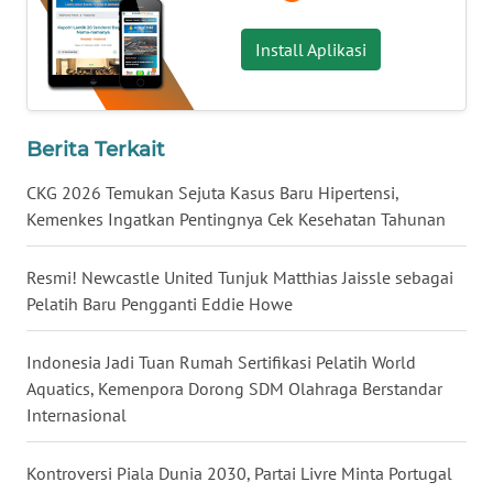
Install Aplikasi
WN
KALTARA
WN
Berita Terkait
KALSEL
CKG 2026 Temukan Sejuta Kasus Baru Hipertensi,
WN
Kemenkes Ingatkan Pentingnya Cek Kesehatan Tahunan
KALTIM
Resmi! Newcastle United Tunjuk Matthias Jaissle sebagai
WN
Pelatih Baru Pengganti Eddie Howe
SULSEL
Indonesia Jadi Tuan Rumah Sertifikasi Pelatih World
WN
Aquatics, Kemenpora Dorong SDM Olahraga Berstandar
GORONTALO
Internasional
WN
Kontroversi Piala Dunia 2030, Partai Livre Minta Portugal
SULUT