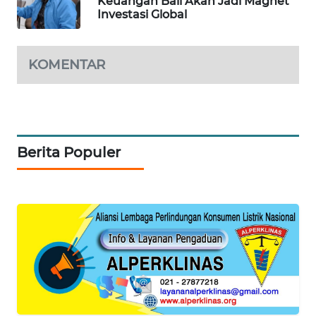
Keuangan Bali Akan Jadi Magnet
Investasi Global
SIBARAGAS
NEWS
KOMENTAR
METRO
SIANTAR
NEWS
Berita Populer
METRO
MEDAN
NEWS
METRO
JAKARTA
NEWS
KRT
NEWS