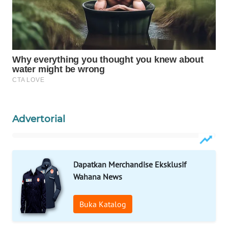
WAHANA
DESA
WISATA
LAPAK
WAHANA
Wahana
Network
Advertorial
KONSUMEN
LISTRIK
Dapatkan Merchandise Eksklusif
Wahana News
MASYARAKAT
KELISTRIKAN
Buka Katalog
WALINKI