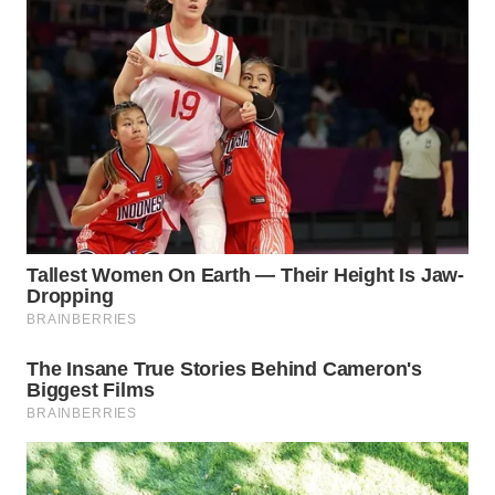
WAHANA
LISTRIK
WAHANA
TRAVEL
WAHANA
TV
WAHANANEWS
ID
WAHANANEWS
CO ID
WAHANANEWS
NET