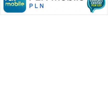
WAHANA MEDIA GROUP
|
|
|
WAHANA NEWS co
WAHANA TANI
WAHANA ADVOKAT
|
|
WAHANA INFRASTRUKTUR
WAHANA KONSUMEN
|
|
|
WAHANA LISTRIK
WAHANA TRAVEL
WAHANA TV
|
|
|
WAHANANEWS id
WAHANANEWS CO ID
WAHANANEWS NET
|
|
|
WAHANA SPORT ID
Wahana UMKM
Wahana Seleb
|
|
|
Wahana Persona
Wahana Otomotif
Wahana Health