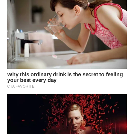
WN
TAPANULI
TENGAH
WN DELI
SERDANG
WN
TEBING
TINGGI
WN
PAKPAK
WN
KARAWANG
WN