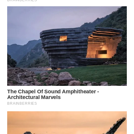
WN
INDRAMAYU
WN
KUNINGAN
WN
MAJALENGKA
WN
SUBANG
WN
SUKABUMI
WN
PURWAKARTA