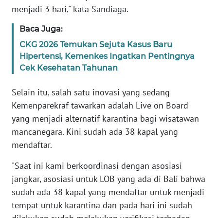
RIAU
menjadi 3 hari," kata Sandiaga.
WN
Baca Juga:
SERAMBI
CKG 2026 Temukan Sejuta Kasus Baru
Hipertensi, Kemenkes Ingatkan Pentingnya
WN
Cek Kesehatan Tahunan
JAMBI
Selain itu, salah satu inovasi yang sedang
WN
Kemenparekraf tawarkan adalah Live on Board
SULTRA
yang menjadi alternatif karantina bagi wisatawan
mancanegara. Kini sudah ada 38 kapal yang
WN
mendaftar.
NTB
"Saat ini kami berkoordinasi dengan asosiasi
WN
jangkar, asosiasi untuk LOB yang ada di Bali bahwa
SULTENG
sudah ada 38 kapal yang mendaftar untuk menjadi
tempat untuk karantina dan pada hari ini sudah
WN
SULBAR