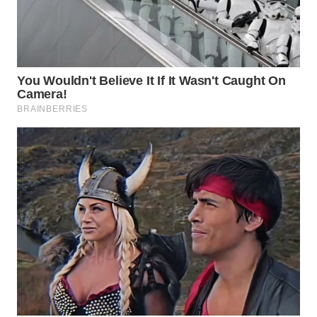
SURABAYA
WN
NATUNA
WN
BINTAN
WN
MANDALIKA
WN
LIKUPANG
WN
LABUANBAJO
WN
BORNEO