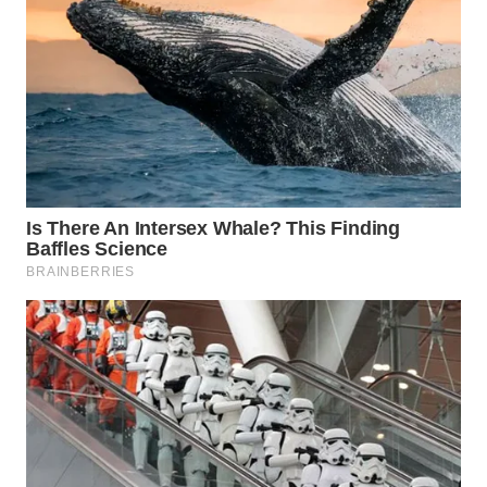
WN
PRIANGAN
TIMUR
WN
SEMARANG
WN
SOLO
WN
BOROBUDUR
WN
MADURA
WN