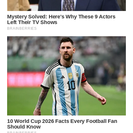
WN
SUMEDANG
WN
CIANJUR
WN
KEPULAUAN
SERIBU
WN
TANGERANG
WN
BINJAI
WN
CIREBON