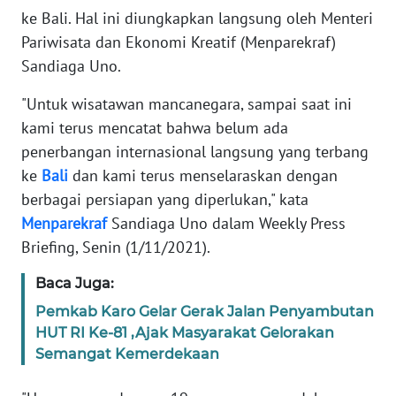
REDAKSI
ke Bali. Hal ini diungkapkan langsung oleh Menteri
Pariwisata dan Ekonomi Kreatif (Menparekraf)
KARIR
Sandiaga Uno.
"Untuk wisatawan mancanegara, sampai saat ini
DISCLAIMER
kami terus mencatat bahwa belum ada
penerbangan internasional langsung yang terbang
Wahana
News
ke
Bali
dan kami terus menselaraskan dengan
Regional
berbagai persiapan yang diperlukan," kata
Menparekraf
Sandiaga Uno dalam Weekly Press
WN
Briefing, Senin (1/11/2021).
SUMUT
Baca Juga:
WN
Pemkab Karo Gelar Gerak Jalan Penyambutan
JAKARTA
HUT RI Ke-81 ,Ajak Masyarakat Gelorakan
Semangat Kemerdekaan
WN
JABAR