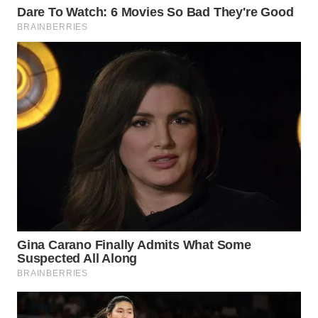
Wahana
Media
Group
WAHANA
NEWS
WAHANA
TANI
WAHANA
ADVOKAT
WAHANA
INFRASTRUKTUR
WAHANA
KONSUMEN