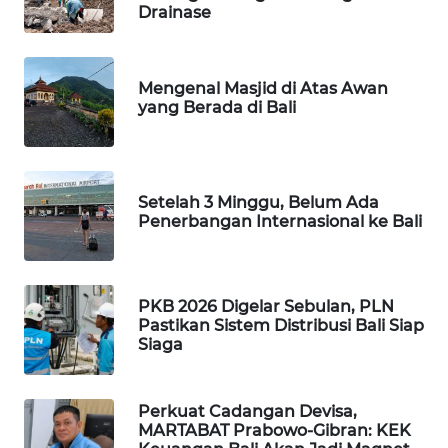
Drainase
PORTAL
KONSUMEN
Mengenal Masjid di Atas Awan
yang Berada di Bali
FORWAMKI
ALPERKLINAS
Setelah 3 Minggu, Belum Ada
Penerbangan Internasional ke Bali
FORJASIDA
TAMBANG
NEWS
PKB 2026 Digelar Sebulan, PLN
Pastikan Sistem Distribusi Bali Siap
Siaga
SITUNGIR
NEWS
Perkuat Cadangan Devisa,
SIDIKALANG
MARTABAT Prabowo-Gibran: KEK
NEWS