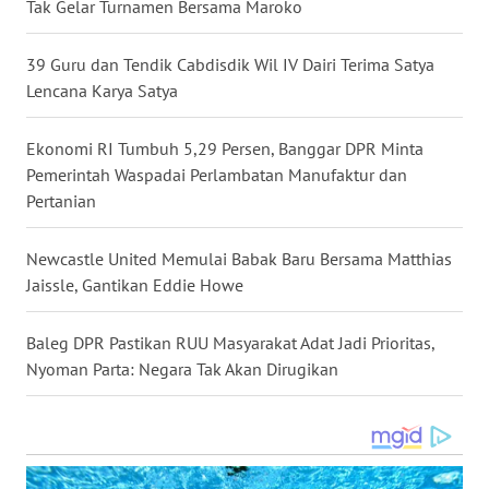
Tak Gelar Turnamen Bersama Maroko
WN
39 Guru dan Tendik Cabdisdik Wil IV Dairi Terima Satya
MALUKU
Lencana Karya Satya
WN
MALUT
Ekonomi RI Tumbuh 5,29 Persen, Banggar DPR Minta
Pemerintah Waspadai Perlambatan Manufaktur dan
Pertanian
WN
DAIRI
Newcastle United Memulai Babak Baru Bersama Matthias
Jaissle, Gantikan Eddie Howe
WN
DANAU
TOBA
Baleg DPR Pastikan RUU Masyarakat Adat Jadi Prioritas,
Nyoman Parta: Negara Tak Akan Dirugikan
WN
NIAS
WN