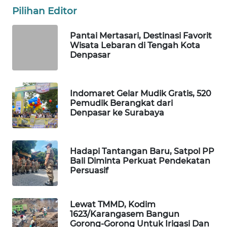
ID
Pilihan Editor
MAWAKA
Pantai Mertasari, Destinasi Favorit
ID
Wisata Lebaran di Tengah Kota
Denpasar
MARTABAT
NET
Indomaret Gelar Mudik Gratis, 520
Pemudik Berangkat dari
PLN
Denpasar ke Surabaya
WATCH
MKLI
Hadapi Tantangan Baru, Satpol PP
Bali Diminta Perkuat Pendekatan
LPKKI
Persuasif
LKKI
Lewat TMMD, Kodim
1623/Karangasem Bangun
KOPEKLIN
Gorong-Gorong Untuk Irigasi Dan