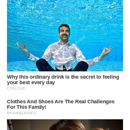
LANGKAT
WN
TAPANULI
SELATAN
WN
TANJUNG
LESUNG
WN
KARO
WN
SIMALUNGUN
WN
LABUHANBATU