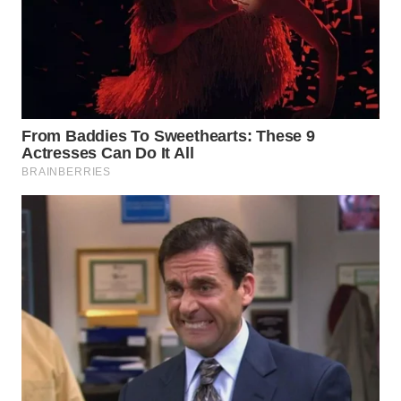
BEKASI
WN
BOGOR
WN
DEPOK
WN
TAPANULI
UTARA
WN
SAMOSIR
WN
PADANG
LAWAS