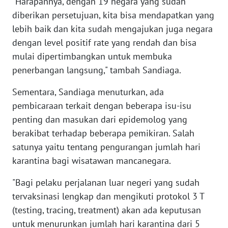
"Harapannya, dengan 19 negara yang sudah
diberikan persetujuan, kita bisa mendapatkan yang
WN
lebih baik dan kita sudah mengajukan juga negara
BANTEN
dengan level positif rate yang rendah dan bisa
mulai dipertimbangkan untuk membuka
WN
NTT
penerbangan langsung," tambah Sandiaga.
Sementara, Sandiaga menuturkan, ada
WN
pembicaraan terkait dengan beberapa isu-isu
KEPRI
penting dan masukan dari epidemolog yang
berakibat terhadap beberapa pemikiran. Salah
WN
PAPUA
satunya yaitu tentang pengurangan jumlah hari
karantina bagi wisatawan mancanegara.
WN
PAPUA
"Bagi pelaku perjalanan luar negeri yang sudah
BARAT
tervaksinasi lengkap dan mengikuti protokol 3 T
(testing, tracing, treatment) akan ada keputusan
WN
untuk menurunkan jumlah hari karantina dari 5