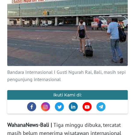
Informasi
INDEKS
BERITA
KONTAK
KAMI
INFO
Bandara Internasional I Gusti Ngurah Rai, Bali, masih sepi
IKLAN
pengunjung internasional
TENTANG
Ikuti Kami di:
KAMI
PEDOMAN
MEDIA
SIBER
WahanaNews-Bali |
Tiga minggu dibuka, tercatat
masih belum menerima wisatawan internasional