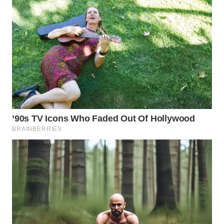
WAHANA
SPORT
WAHANA
UMKM
WAHANA
SELEB
WAHANA
PERSONA
WAHANA
OTOMOTIF
WAHANA
HEALTH