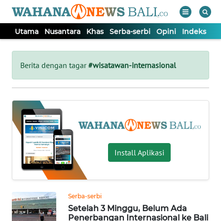
Utama
Nusantara
Khas
Serba-serbi
Opini
Indeks
WAHANA
Tutup
TV
Berita dengan tagar
#wisatawan-internasional
UTAMA
NUSANTARA
KHAS
Install Aplikasi
SERBA-
SERBI
Serba-serbi
Setelah 3 Minggu, Belum Ada
OPINI
Penerbangan Internasional ke Bali