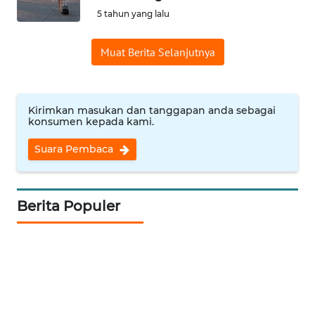
5 tahun yang lalu
Informasi
Muat Berita Selanjutnya
INDEKS
BERITA
KONTAK
Kirimkan masukan dan tanggapan anda sebagai
KAMI
konsumen kepada kami.
Suara Pembaca
INFO
IKLAN
Berita Populer
TENTANG
KAMI
PEDOMAN
MEDIA
SIBER