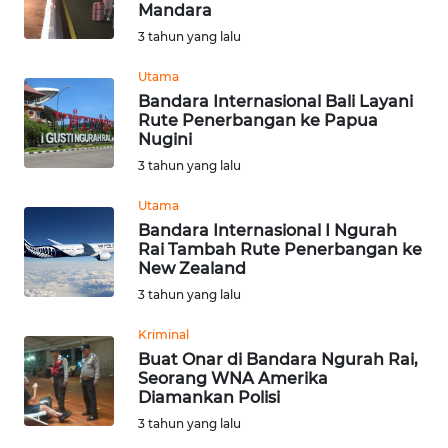
Mandara
Informasi
3 tahun yang lalu
INDEKS
Utama
BERITA
Bandara Internasional Bali Layani
Rute Penerbangan ke Papua
Nugini
KONTAK
3 tahun yang lalu
KAMI
Utama
INFO
Bandara Internasional I Ngurah
IKLAN
Rai Tambah Rute Penerbangan ke
New Zealand
TENTANG
3 tahun yang lalu
KAMI
Kriminal
Buat Onar di Bandara Ngurah Rai,
PEDOMAN
Seorang WNA Amerika
MEDIA
Diamankan Polisi
SIBER
3 tahun yang lalu