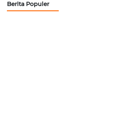
RIAU
Berita Populer
WN
SERAMBI
WN
JAMBI
WN
SULTRA
WN
NTB
WN
SULTENG
WN
SULBAR