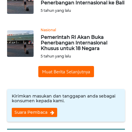
Penerbangan Internasional ke Bali
5 tahun yang lalu
WN
BANTEN
Nasional
WN
Pemerintah RI Akan Buka
NTT
Penerbangan Internasional
Khusus untuk 18 Negara
WN
5 tahun yang lalu
KEPRI
Muat Berita Selanjutnya
WN
PAPUA
Kirimkan masukan dan tanggapan anda sebagai
WN
konsumen kepada kami.
PAPUA
BARAT
Suara Pembaca
WN