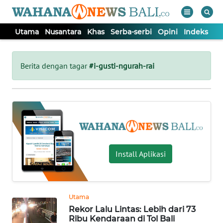
Utama
Nusantara
Khas
Serba-serbi
Opini
Indeks
WAHANA
Tutup
TV
Berita dengan tagar
#i-gusti-ngurah-rai
UTAMA
NUSANTARA
KHAS
Install Aplikasi
SERBA-
SERBI
Utama
Rekor Lalu Lintas: Lebih dari 73
OPINI
Ribu Kendaraan di Tol Bali