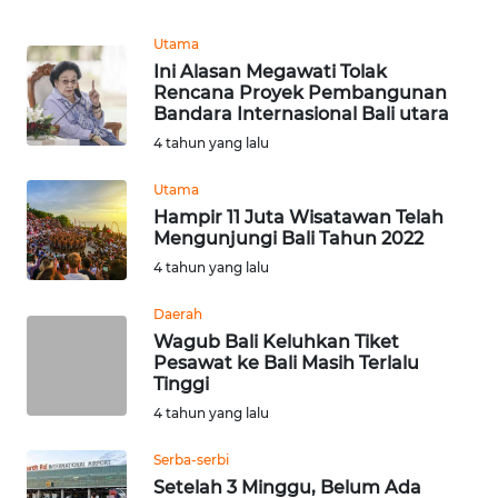
REDAKSI
Utama
Ini Alasan Megawati Tolak
KARIR
Rencana Proyek Pembangunan
Bandara Internasional Bali utara
DISCLAIMER
4 tahun yang lalu
Utama
Wahana
News
Hampir 11 Juta Wisatawan Telah
Regional
Mengunjungi Bali Tahun 2022
4 tahun yang lalu
WN
Daerah
SUMUT
Wagub Bali Keluhkan Tiket
Pesawat ke Bali Masih Terlalu
WN
Tinggi
JAKARTA
4 tahun yang lalu
WN
Serba-serbi
JABAR
Setelah 3 Minggu, Belum Ada