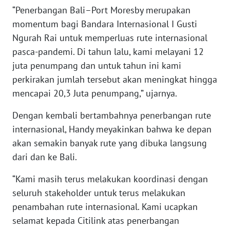
RIAU
“Penerbangan Bali–Port Moresby merupakan
momentum bagi Bandara Internasional I Gusti
WN
Ngurah Rai untuk memperluas rute internasional
SERAMBI
pasca-pandemi. Di tahun lalu, kami melayani 12
juta penumpang dan untuk tahun ini kami
WN
JAMBI
perkirakan jumlah tersebut akan meningkat hingga
mencapai 20,3 Juta penumpang,” ujarnya.
WN
Dengan kembali bertambahnya penerbangan rute
SULTRA
internasional, Handy meyakinkan bahwa ke depan
akan semakin banyak rute yang dibuka langsung
WN
NTB
dari dan ke Bali.
“Kami masih terus melakukan koordinasi dengan
WN
seluruh stakeholder untuk terus melakukan
SULTENG
penambahan rute internasional. Kami ucapkan
WN
selamat kepada Citilink atas penerbangan
SULBAR