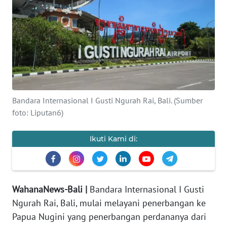
Informasi
INDEKS
BERITA
KONTAK
KAMI
Bandara Internasional I Gusti Ngurah Rai, Bali. (Sumber
foto: Liputan6)
INFO
IKLAN
Ikuti Kami di:
TENTANG
KAMI
PEDOMAN
WahanaNews-Bali |
Bandara Internasional I Gusti
MEDIA
Ngurah Rai, Bali, mulai melayani penerbangan ke
SIBER
Papua Nugini yang penerbangan perdananya dari