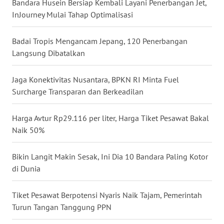
Bandara Husein Bersiap Kembali Layani Penerbangan Jet,
InJourney Mulai Tahap Optimalisasi
WN
KALTARA
Badai Tropis Mengancam Jepang, 120 Penerbangan
Langsung Dibatalkan
WN
KALSEL
Jaga Konektivitas Nusantara, BPKN RI Minta Fuel
Surcharge Transparan dan Berkeadilan
WN
KALTIM
Harga Avtur Rp29.116 per liter, Harga Tiket Pesawat Bakal
Naik 50%
WN
SULSEL
Bikin Langit Makin Sesak, Ini Dia 10 Bandara Paling Kotor
di Dunia
WN
GORONTALO
Tiket Pesawat Berpotensi Nyaris Naik Tajam, Pemerintah
Turun Tangan Tanggung PPN
WN
SULUT