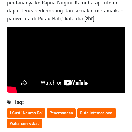
perdananya ke Papua Nugini. Kami harap rute ini
dapat terus berkembang dan semakin meramaikan
WN
pariwisata di Pulau Bali,” kata dia.
[zbr]
BABEL
WN
SUMBAR
WN
SUMSEL
WN
BENGKULU
Tag:
WN
LAMPUNG
I Gusti Ngurah Rai
Penerbangan
Rute Internasional
Wahananewsbali
WN
JATENG