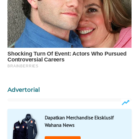
WAHANA
SPORT
WAHANA
UMKM
WAHANA
SELEB
WAHANA
Advertorial
PERSONA
WAHANA
OTOMOTIF
Dapatkan Merchandise Eksklusif
Wahana News
WAHANA
HEALTH