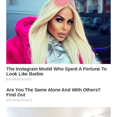
WN
SUMEDANG
WN
CIANJUR
WN
KEPULAUAN
SERIBU
WN
TANGERANG
WN
BINJAI
WN
CIREBON