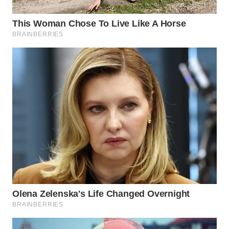
BEKASI
WN
BOGOR
WN
DEPOK
WN
TAPANULI
UTARA
WN
SAMOSIR
WN
PADANG
LAWAS