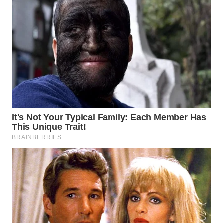
WN
PRIANGAN
TIMUR
WN
SEMARANG
WN
SOLO
WN
BOROBUDUR
WN
MADURA
WN