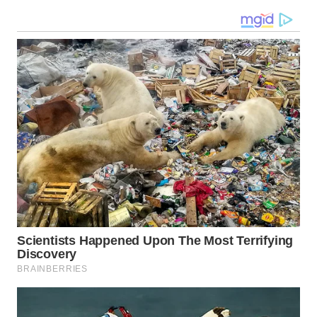
WN
MALUKU
WN
MALUT
WN
DAIRI
WN
DANAU
TOBA
WN
NIAS
WN