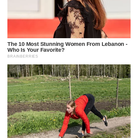
WN
TAPANULI
TENGAH
WN DELI
SERDANG
WN
TEBING
TINGGI
WN
PAKPAK
WN
KARAWANG
WN