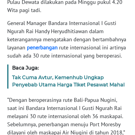
Pulau Dewata dilakukan pada Minggu pukul 4.20
REDAKSI
Wita pagi tadi.
KARIR
General Manager Bandara Internasional I Gusti
Ngurah Rai Handy Heryudhitiawan dalam
DISCLAIMER
keterangannya mengatakan dengan bertambahnya
layanan
penerbangan
rute internasional ini artinya
Wahana
sudah ada 30 rute internasional yang beroperasi.
News
Regional
Baca Juga:
Tak Cuma Avtur, Kemenhub Ungkap
WN
Penyebab Utama Harga Tiket Pesawat Mahal
SUMUT
“Dengan beroperasinya rute Bali-Papua Nugini,
WN
saat ini Bandara Internasional I Gusti Ngurah Rai
JAKARTA
melayani 30 rute internasional oleh 36 maskapai.
Sebelumnya, penerbangan menuju Port Moresby
WN
JABAR
dilayani oleh maskapai Air Niugini di tahun 2018,”