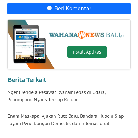
Beri Komentar
WN
NUSANTARA
WN
JOGJA
Install Aplikasi
WN
JATIM
Berita Terkait
WN
BALI
Ngeri! Jendela Pesawat Ryanair Lepas di Udara,
Penumpang Nyaris Terisap Keluar
WN
KALBAR
Enam Maskapai Ajukan Rute Baru, Bandara Husein Siap
Layani Penerbangan Domestik dan Internasional
WN
KALTENG