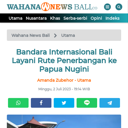
Utama
Nusantara
Khas
Serba-serbi
Opini
Indeks
WAHANA
Tutup
TV
Wahana News Bali
Utama
UTAMA
Bandara Internasional Bali
Layani Rute Penerbangan ke
NUSANTARA
Papua Nugini
Amanda Zubehor - Utama
KHAS
Minggu, 2 Juli 2023 - 19:14 WIB
SERBA-
SERBI
OPINI