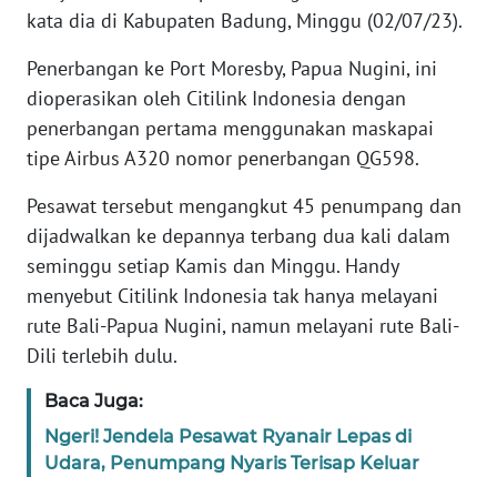
kata dia di Kabupaten Badung, Minggu (02/07/23).
WN
Penerbangan ke Port Moresby, Papua Nugini, ini
BANTEN
dioperasikan oleh Citilink Indonesia dengan
penerbangan pertama menggunakan maskapai
WN
NTT
tipe Airbus A320 nomor penerbangan QG598.
Pesawat tersebut mengangkut 45 penumpang dan
WN
KEPRI
dijadwalkan ke depannya terbang dua kali dalam
seminggu setiap Kamis dan Minggu. Handy
WN
menyebut Citilink Indonesia tak hanya melayani
PAPUA
rute Bali-Papua Nugini, namun melayani rute Bali-
Dili terlebih dulu.
WN
PAPUA
Baca Juga:
BARAT
Ngeri! Jendela Pesawat Ryanair Lepas di
Udara, Penumpang Nyaris Terisap Keluar
WN