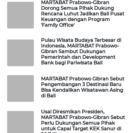
ID
MARTABAT Prabowo-Gibran
Dorong Semua Pihak Dukung
Rencana Luhut Jadikan Bali Pusat
MAWAKA
Keuangan dengan Program
ID
'Family Office'
MARTABAT
Pulau Wisata Budaya Terbesar di
NET
Indonesia, MARTABAT Prabowo-
Gibran Sambut Dukungan
Pemerintah dan Development
PLN
Bank bagi Pariwisata Bali
WATCH
MARTABAT Prabowo Gibran Sebut
MKLI
Pengembangan 3 Destinasi Baru
Bisa Kendalikan Wisatawan Asing
di Bali
LPKKI
Usai Diresmikan Presiden,
LKKI
MARTABAT Prabowo-Gibran Sebut
Perlu Dukungan Semua Pihak
untuk Capai Target KEK Sanur di
KOPEKLIN