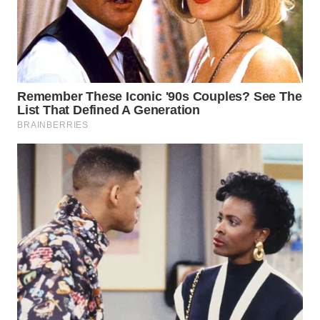
SURABAYA
WN
NATUNA
WN
BINTAN
WN
MANDALIKA
WN
LIKUPANG
WN
LABUANBAJO
WN
BORNEO