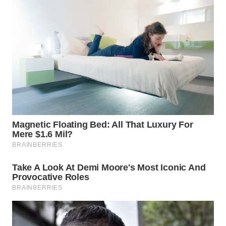
WN
INDRAMAYU
WN
KUNINGAN
WN
MAJALENGKA
WN
SUBANG
WN
SUKABUMI
WN
PURWAKARTA