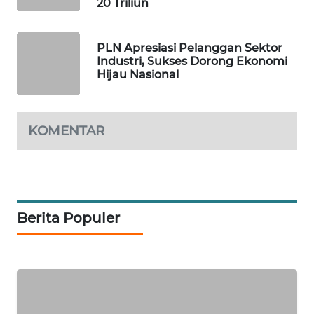
20 Triliun
PORTAL
KONSUMEN
PLN Apresiasi Pelanggan Sektor
Industri, Sukses Dorong Ekonomi
Hijau Nasional
FORWAMKI
ALPERKLINAS
KOMENTAR
FORJASIDA
TAMBANG
NEWS
Berita Populer
SITUNGIR
NEWS
SIDIKALANG
NEWS