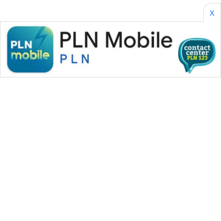
X
WAHANA MEDIA GROUP
|
|
|
WAHANA NEWS co
WAHANA TANI
WAHANA ADVOKAT
|
|
WAHANA INFRASTRUKTUR
WAHANA KONSUMEN