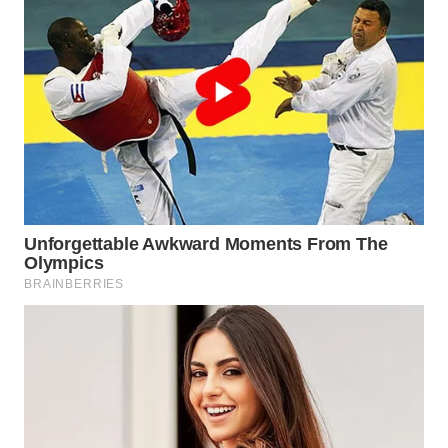
LANGKAT
WN
TAPANULI
SELATAN
WN
TANJUNG
LESUNG
WN
KARO
WN
SIMALUNGUN
WN
LABUHANBATU