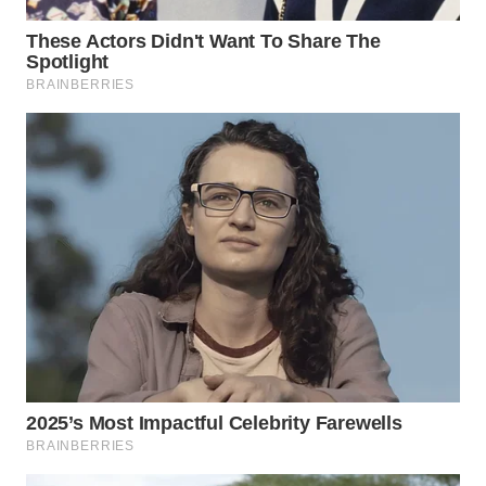
Wahana
Media
Group
WAHANA
NEWS
WAHANA
TANI
WAHANA
ADVOKAT
WAHANA
INFRASTRUKTUR
WAHANA
KONSUMEN