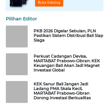
Buka Katalog
WAHANA
DESA
Pilihan Editor
WISATA
PKB 2026 Digelar Sebulan, PLN
LAPAK
Pastikan Sistem Distribusi Bali Siap
WAHANA
Siaga
Wahana
Network
Perkuat Cadangan Devisa,
MARTABAT Prabowo-Gibran: KEK
Keuangan Bali Akan Jadi Magnet
KONSUMEN
Investasi Global
LISTRIK
KEK Sanur Bali Jangan Jadi
MASYARAKAT
Ladang PMA Skala Kecil,
KELISTRIKAN
MARTABAT Prabowo-Gibran
Dorong Investasi Berkualitas
WALINKI