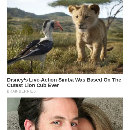
WAHANA
LISTRIK
WAHANA
TRAVEL
WAHANA
TV
WAHANANEWS
ID
WAHANANEWS
CO ID
WAHANANEWS
NET