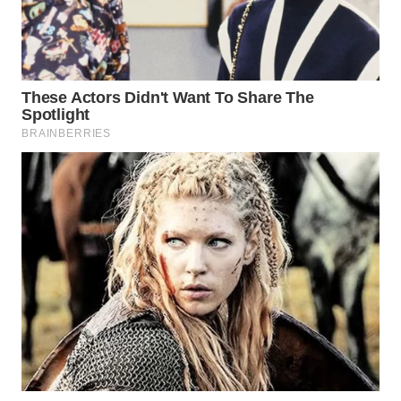
BEKASI
WN
BOGOR
WN
DEPOK
WN
TAPANULI
UTARA
WN
SAMOSIR
WN
PADANG
LAWAS