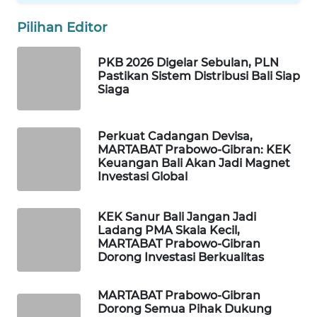
Pilihan Editor
Wahana
Media
Group
PKB 2026 Digelar Sebulan, PLN
Pastikan Sistem Distribusi Bali Siap
Siaga
WAHANA
NEWS
Perkuat Cadangan Devisa,
WAHANA
MARTABAT Prabowo-Gibran: KEK
TANI
Keuangan Bali Akan Jadi Magnet
Investasi Global
WAHANA
ADVOKAT
KEK Sanur Bali Jangan Jadi
Ladang PMA Skala Kecil,
MARTABAT Prabowo-Gibran
WAHANA
Dorong Investasi Berkualitas
INFRASTRUKTUR
MARTABAT Prabowo-Gibran
WAHANA
Dorong Semua Pihak Dukung
KONSUMEN