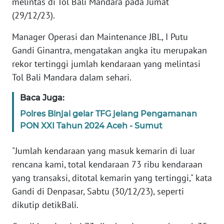
melintas di Tol Bali Mandara pada Jumat
REDAKSI
(29/12/23).
KARIR
Manager Operasi dan Maintenance JBL, I Putu
Gandi Ginantra, mengatakan angka itu merupakan
DISCLAIMER
rekor tertinggi jumlah kendaraan yang melintasi
Tol Bali Mandara dalam sehari.
Wahana
News
Baca Juga:
Regional
Polres Binjai gelar TFG jelang Pengamanan
PON XXI Tahun 2024 Aceh - Sumut
WN
SUMUT
"Jumlah kendaraan yang masuk kemarin di luar
rencana kami, total kendaraan 73 ribu kendaraan
WN
yang transaksi, ditotal kemarin yang tertinggi," kata
JAKARTA
Gandi di Denpasar, Sabtu (30/12/23), seperti
dikutip detikBali.
WN
JABAR