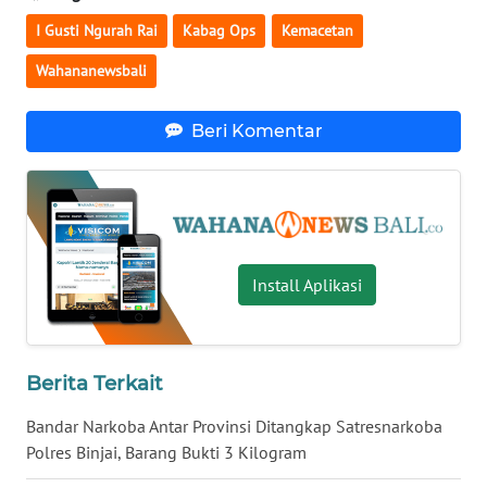
I Gusti Ngurah Rai
Kabag Ops
Kemacetan
WN
Wahananewsbali
BABEL
Beri Komentar
WN
SUMBAR
WN
SUMSEL
Install Aplikasi
WN
BENGKULU
WN
Berita Terkait
LAMPUNG
Bandar Narkoba Antar Provinsi Ditangkap Satresnarkoba
Polres Binjai, Barang Bukti 3 Kilogram
WN
JATENG