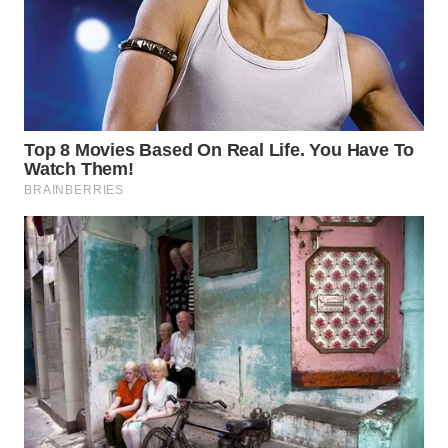
WN
PRIANGAN
TIMUR
WN
SEMARANG
WN
SOLO
WN
BOROBUDUR
WN
MADURA
WN