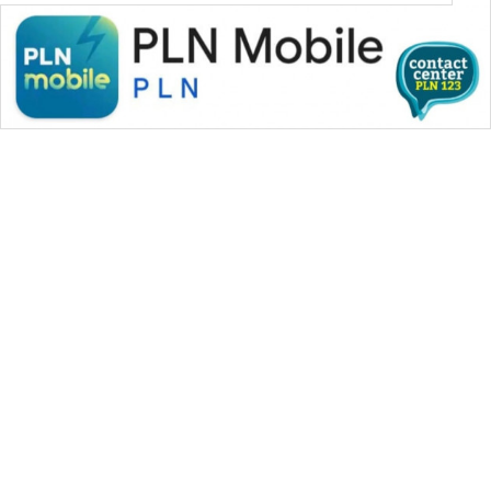
CILEUNGSI
NEWS
BERKAT
NEWS
BERAMPU
NEWS
ANUGERAH
NEWS
AKHLAK
WAHANA MEDIA GROUP
ID
|
|
|
WAHANA NEWS co
WAHANA TANI
WAHANA ADVOKAT
|
|
PERAPKI
WAHANA INFRASTRUKTUR
WAHANA KONSUMEN
NEWS
|
|
|
WAHANA LISTRIK
WAHANA TRAVEL
WAHANA TV