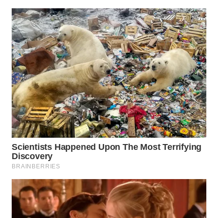
LANGKAT
WN
TAPANULI
SELATAN
WN
TANJUNG
LESUNG
WN
KARO
WN
SIMALUNGUN
WN
LABUHANBATU