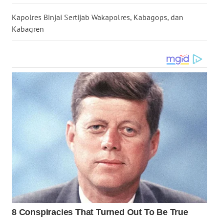
Kapolres Binjai Sertijab Wakapolres, Kabagops, dan
WN
Kabagren
KALTARA
WN
KALSEL
WN
KALTIM
WN
SULSEL
WN
GORONTALO
WN
SULUT