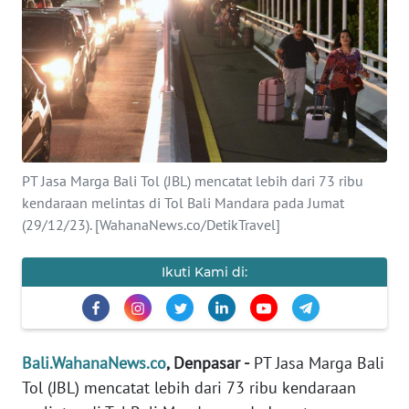
Informasi
INDEKS
BERITA
KONTAK
KAMI
PT Jasa Marga Bali Tol (JBL) mencatat lebih dari 73 ribu
kendaraan melintas di Tol Bali Mandara pada Jumat
INFO
IKLAN
(29/12/23). [WahanaNews.co/DetikTravel]
TENTANG
Ikuti Kami di:
KAMI
PEDOMAN
MEDIA
Bali.WahanaNews.co
, Denpasar -
PT Jasa Marga Bali
SIBER
Tol (JBL) mencatat lebih dari 73 ribu kendaraan