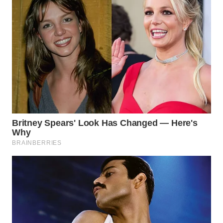
WN
INDRAMAYU
WN
KUNINGAN
WN
MAJALENGKA
WN
SUBANG
WN
SUKABUMI
WN
PURWAKARTA