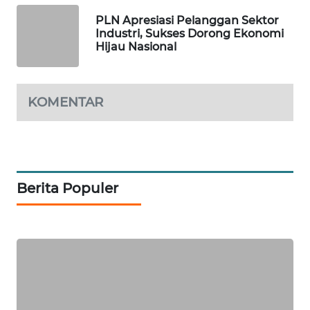
PLN Apresiasi Pelanggan Sektor
Industri, Sukses Dorong Ekonomi
WAHANA
Hijau Nasional
SPORT
WAHANA
UMKM
KOMENTAR
WAHANA
SELEB
Berita Populer
WAHANA
PERSONA
WAHANA
OTOMOTIF
WAHANA
HEALTH