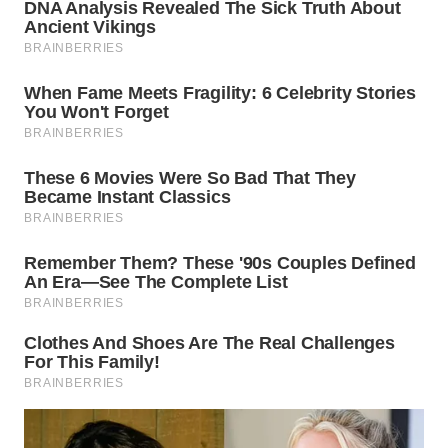
WN
SUMEDANG
WN
CIANJUR
WN
KEPULAUAN
SERIBU
WN
TANGERANG
WN
BINJAI
WN
CIREBON