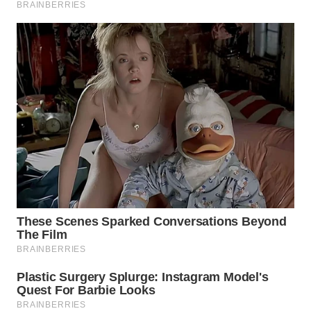
WN
MALUKU
WN
MALUT
WN
DAIRI
WN
DANAU
TOBA
WN
NIAS
WN