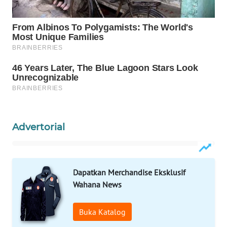
SURABAYA
WN
NATUNA
WN
BINTAN
WN
MANDALIKA
Advertorial
WN
LIKUPANG
Dapatkan Merchandise Eksklusif
WN
Wahana News
LABUANBAJO
Buka Katalog
WN
BORNEO