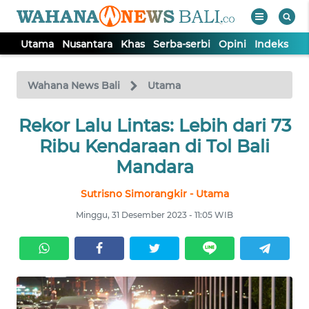
Utama
Nusantara
Khas
Serba-serbi
Opini
Indeks
WAHANA
Tutup
TV
Wahana News Bali
Utama
UTAMA
Rekor Lalu Lintas: Lebih dari 73
Ribu Kendaraan di Tol Bali
NUSANTARA
Mandara
Sutrisno Simorangkir - Utama
KHAS
Minggu, 31 Desember 2023 - 11:05 WIB
SERBA-
SERBI
OPINI