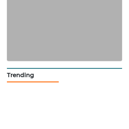
WAHANA
DESA
WISATA
LAPAK
WAHANA
Wahana
Network
Trending
KONSUMEN
LISTRIK
MASYARAKAT
KELISTRIKAN
WALINKI