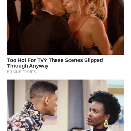
WN
TAPANULI
TENGAH
WN DELI
SERDANG
WN
TEBING
TINGGI
WN
PAKPAK
WN
KARAWANG
WN