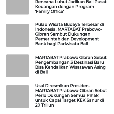
Rencana Luhut Jadikan Bali Pusat
Keuangan dengan Program
'Family Office'
WAHANA
LISTRIK
Pulau Wisata Budaya Terbesar di
Indonesia, MARTABAT Prabowo-
WAHANA
Gibran Sambut Dukungan
TRAVEL
Pemerintah dan Development
Bank bagi Pariwisata Bali
WAHANA
TV
MARTABAT Prabowo Gibran Sebut
Pengembangan 3 Destinasi Baru
Bisa Kendalikan Wisatawan Asing
WAHANANEWS
di Bali
ID
Usai Diresmikan Presiden,
WAHANANEWS
MARTABAT Prabowo-Gibran Sebut
CO ID
Perlu Dukungan Semua Pihak
untuk Capai Target KEK Sanur di
20 Triliun
WAHANANEWS
NET