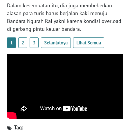
RIAU
Dalam kesempatan itu, dia juga membeberkan
alasan para turis harus berjalan kaki menuju
WN
Bandara Ngurah Rai yakni karena kondisi overload
SERAMBI
di gerbang pintu keluar bandara.
WN
1
2
3
Selanjutnya
Lihat Semua
JAMBI
WN
SULTRA
WN
NTB
WN
SULTENG
WN
Tag:
SULBAR