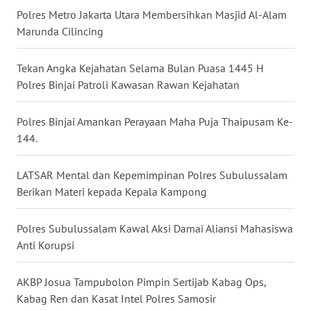
Polres Metro Jakarta Utara Membersihkan Masjid Al-Alam
Marunda Cilincing
WN
NUSANTARA
Tekan Angka Kejahatan Selama Bulan Puasa 1445 H
Polres Binjai Patroli Kawasan Rawan Kejahatan
WN
JOGJA
Polres Binjai Amankan Perayaan Maha Puja Thaipusam Ke-
WN
144.
JATIM
LATSAR Mental dan Kepemimpinan Polres Subulussalam
WN
Berikan Materi kepada Kepala Kampong
BALI
Polres Subulussalam Kawal Aksi Damai Aliansi Mahasiswa
WN
Anti Korupsi
KALBAR
AKBP Josua Tampubolon Pimpin Sertijab Kabag Ops,
WN
Kabag Ren dan Kasat Intel Polres Samosir
KALTENG