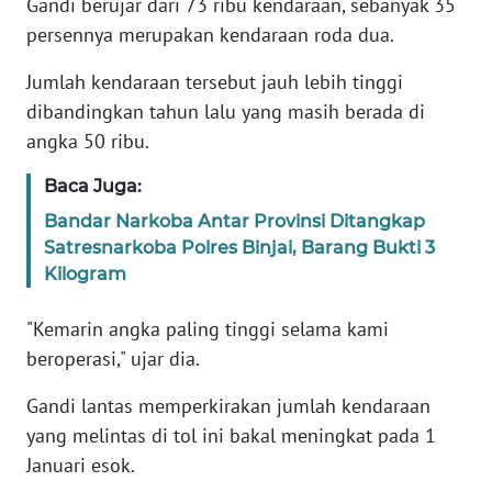
Gandi berujar dari 73 ribu kendaraan, sebanyak 35
persennya merupakan kendaraan roda dua.
WN
BANTEN
Jumlah kendaraan tersebut jauh lebih tinggi
dibandingkan tahun lalu yang masih berada di
WN
angka 50 ribu.
NTT
Baca Juga:
WN
Bandar Narkoba Antar Provinsi Ditangkap
KEPRI
Satresnarkoba Polres Binjai, Barang Bukti 3
Kilogram
WN
PAPUA
"Kemarin angka paling tinggi selama kami
beroperasi," ujar dia.
WN
PAPUA
Gandi lantas memperkirakan jumlah kendaraan
BARAT
yang melintas di tol ini bakal meningkat pada 1
Januari esok.
WN