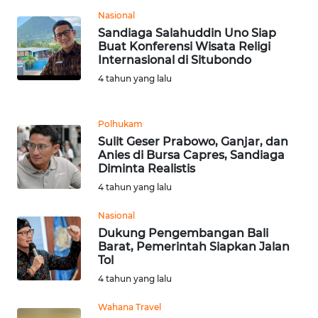
LANGKAT
Nasional
Sandiaga Salahuddin Uno Siap
WN
Buat Konferensi Wisata Religi
TAPANULI
Internasional di Situbondo
SELATAN
4 tahun yang lalu
WN
TANJUNG
Polhukam
LESUNG
Sulit Geser Prabowo, Ganjar, dan
Anies di Bursa Capres, Sandiaga
Diminta Realistis
WN
4 tahun yang lalu
KARO
Nasional
WN
Dukung Pengembangan Bali
SIMALUNGUN
Barat, Pemerintah Siapkan Jalan
Tol
4 tahun yang lalu
WN
LABUHANBATU
Wahana Travel