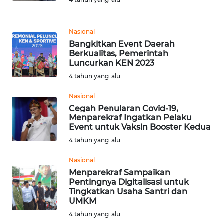
WN
MALUKU
Nasional
Bangkitkan Event Daerah
Berkualitas, Pemerintah
WN
Luncurkan KEN 2023
MALUT
4 tahun yang lalu
WN
Nasional
DAIRI
Cegah Penularan Covid-19,
Menparekraf Ingatkan Pelaku
Event untuk Vaksin Booster Kedua
WN
DANAU
4 tahun yang lalu
TOBA
Nasional
Menparekraf Sampaikan
WN
Pentingnya Digitalisasi untuk
NIAS
Tingkatkan Usaha Santri dan
UMKM
WN
4 tahun yang lalu