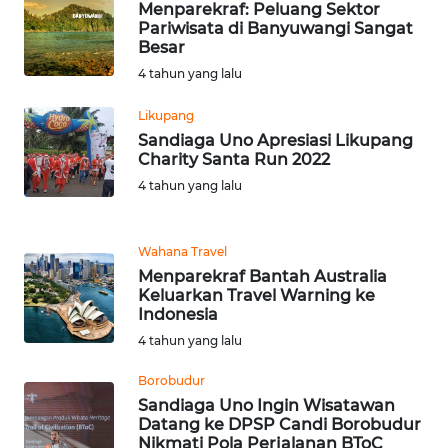
Menparekraf: Peluang Sektor
WN
Pariwisata di Banyuwangi Sangat
TAPANULI
Besar
TENGAH
4 tahun yang lalu
WN DELI
Likupang
SERDANG
Sandiaga Uno Apresiasi Likupang
Charity Santa Run 2022
4 tahun yang lalu
WN
TEBING
TINGGI
Wahana Travel
Menparekraf Bantah Australia
WN
Keluarkan Travel Warning ke
PAKPAK
Indonesia
4 tahun yang lalu
WN
KARAWANG
Borobudur
Sandiaga Uno Ingin Wisatawan
Datang ke DPSP Candi Borobudur
WN
Nikmati Pola Perjalanan BToC