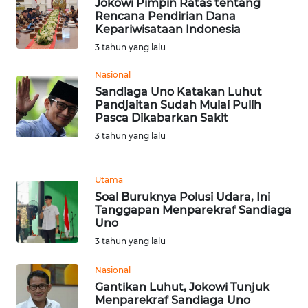
RIAU
Jokowi Pimpin Ratas tentang
Rencana Pendirian Dana
Kepariwisataan Indonesia
WN
3 tahun yang lalu
SERAMBI
Nasional
WN
Sandiaga Uno Katakan Luhut
JAMBI
Pandjaitan Sudah Mulai Pulih
Pasca Dikabarkan Sakit
3 tahun yang lalu
WN
SULTRA
Utama
WN
Soal Buruknya Polusi Udara, Ini
NTB
Tanggapan Menparekraf Sandiaga
Uno
WN
3 tahun yang lalu
SULTENG
Nasional
Gantikan Luhut, Jokowi Tunjuk
WN
Menparekraf Sandiaga Uno
SULBAR