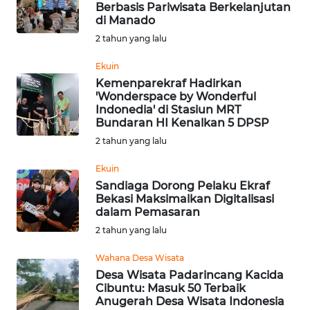
Berbasis Pariwisata Berkelanjutan
Informasi
di Manado
2 tahun yang lalu
INDEKS
BERITA
Ekuin
Kemenparekraf Hadirkan
'Wonderspace by Wonderful
KONTAK
Indonedia' di Stasiun MRT
KAMI
Bundaran HI Kenalkan 5 DPSP
2 tahun yang lalu
INFO
IKLAN
Ekuin
Sandiaga Dorong Pelaku Ekraf
Bekasi Maksimalkan Digitalisasi
TENTANG
dalam Pemasaran
KAMI
2 tahun yang lalu
PEDOMAN
Wahana Desa Wisata
MEDIA
Desa Wisata Padarincang Kacida
SIBER
Cibuntu: Masuk 50 Terbaik
Anugerah Desa Wisata Indonesia