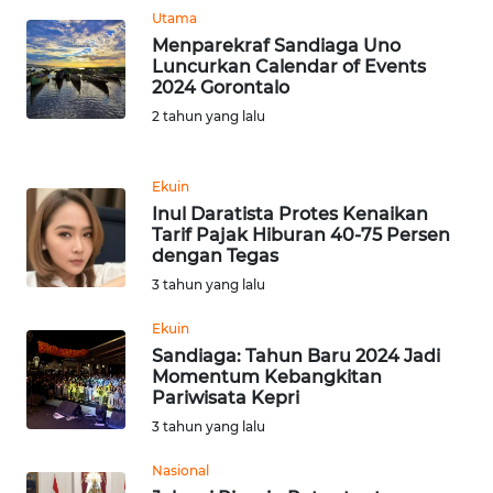
Utama
WN
Menparekraf Sandiaga Uno
BANTEN
Luncurkan Calendar of Events
2024 Gorontalo
2 tahun yang lalu
WN
NTT
Ekuin
WN
Inul Daratista Protes Kenaikan
KEPRI
Tarif Pajak Hiburan 40-75 Persen
dengan Tegas
3 tahun yang lalu
WN
PAPUA
Ekuin
Sandiaga: Tahun Baru 2024 Jadi
WN
Momentum Kebangkitan
PAPUA
Pariwisata Kepri
BARAT
3 tahun yang lalu
Nasional
WN