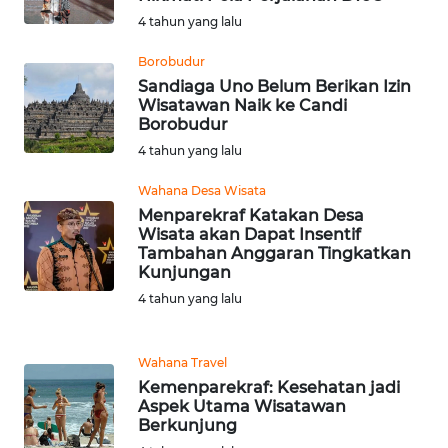
BEKASI
4 tahun yang lalu
WN
Borobudur
BOGOR
Sandiaga Uno Belum Berikan Izin
Wisatawan Naik ke Candi
Borobudur
WN
4 tahun yang lalu
DEPOK
Wahana Desa Wisata
WN
Menparekraf Katakan Desa
TAPANULI
Wisata akan Dapat Insentif
UTARA
Tambahan Anggaran Tingkatkan
Kunjungan
4 tahun yang lalu
WN
SAMOSIR
Wahana Travel
WN
Kemenparekraf: Kesehatan jadi
PADANG
Aspek Utama Wisatawan
LAWAS
Berkunjung