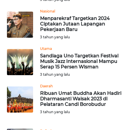
Nasional
WN
Menparekraf Targetkan 2024
NUSANTARA
Ciptakan Jutaan Lapangan
Pekerjaan Baru
WN
3 tahun yang lalu
JOGJA
Utama
Sandiaga Uno Targetkan Festival
WN
Musik Jazz Internasional Mampu
JATIM
Serap 15 Persen Wisman
3 tahun yang lalu
WN
BALI
Daerah
Ribuan Umat Buddha Akan Hadiri
Dharmasanti Waisak 2023 di
WN
Pelataran Candi Borobudur
KALBAR
3 tahun yang lalu
WN
KALTENG