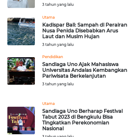
3 tahun yang lalu
WN
Utama
BABEL
Kadispar Bali: Sampah di Perairan
Nusa Penida Disebabkan Arus
Laut dan Musim Hujan
WN
SUMBAR
3 tahun yang lalu
Pendidikan
WN
Sandiaga Uno Ajak Mahasiswa
SUMSEL
Universitas Andalas Kembangkan
Pariwisata Berkelanjutan
WN
3 tahun yang lalu
BENGKULU
Utama
WN
Sandiaga Uno Berharap Festival
LAMPUNG
Tabut 2023 di Bengkulu Bisa
Tingkatkan Perekonomian
Nasional
WN
JATENG
3 tahun yang lalu