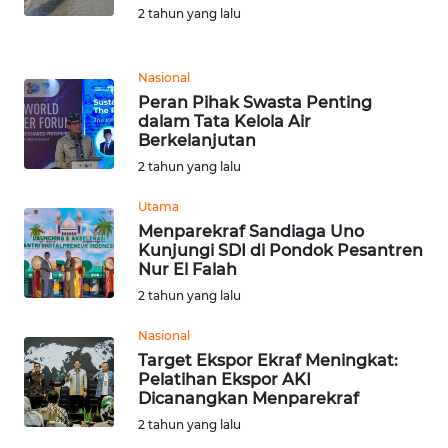
2 tahun yang lalu
REDAKSI
KARIR
Nasional
Peran Pihak Swasta Penting
dalam Tata Kelola Air
DISCLAIMER
Berkelanjutan
2 tahun yang lalu
Wahana
News
Utama
Regional
Menparekraf Sandiaga Uno
Kunjungi SDI di Pondok Pesantren
WN
Nur El Falah
SUMUT
2 tahun yang lalu
Nasional
WN
JAKARTA
Target Ekspor Ekraf Meningkat:
Pelatihan Ekspor AKI
Dicanangkan Menparekraf
WN
2 tahun yang lalu
JABAR