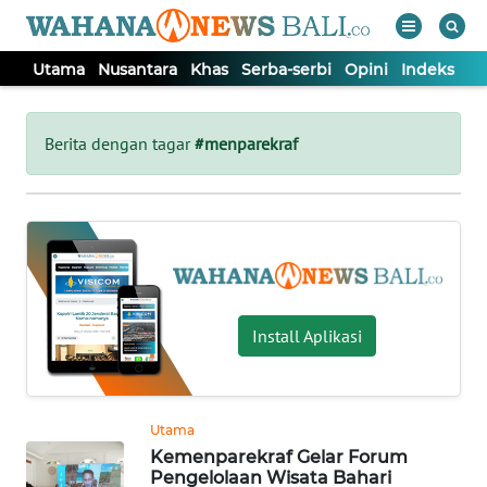
Utama
Nusantara
Khas
Serba-serbi
Opini
Indeks
WAHANA
Tutup
TV
Berita dengan tagar
#menparekraf
UTAMA
NUSANTARA
KHAS
Install Aplikasi
SERBA-
SERBI
Utama
Kemenparekraf Gelar Forum
OPINI
Pengelolaan Wisata Bahari