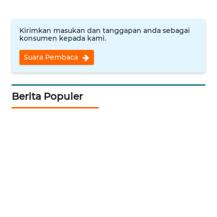
WN
INDRAMAYU
Kirimkan masukan dan tanggapan anda sebagai
konsumen kepada kami.
WN
Suara Pembaca
KUNINGAN
WN
Berita Populer
MAJALENGKA
WN
SUBANG
WN
SUKABUMI
WN
PURWAKARTA