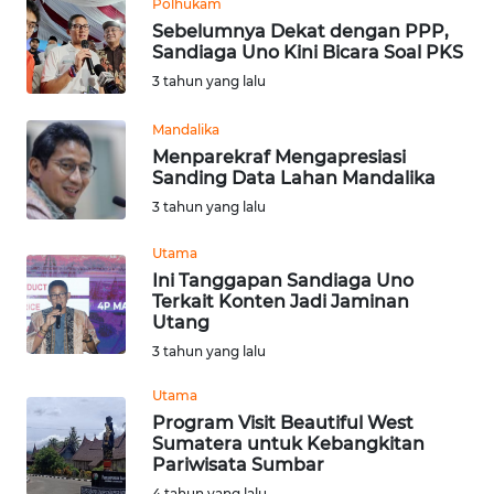
Polhukam
Sebelumnya Dekat dengan PPP,
WN
Sandiaga Uno Kini Bicara Soal PKS
KALTARA
3 tahun yang lalu
WN
Mandalika
KALSEL
Menparekraf Mengapresiasi
Sanding Data Lahan Mandalika
3 tahun yang lalu
WN
KALTIM
Utama
Ini Tanggapan Sandiaga Uno
WN
Terkait Konten Jadi Jaminan
SULSEL
Utang
3 tahun yang lalu
WN
Utama
GORONTALO
Program Visit Beautiful West
Sumatera untuk Kebangkitan
WN
Pariwisata Sumbar
SULUT
4 tahun yang lalu