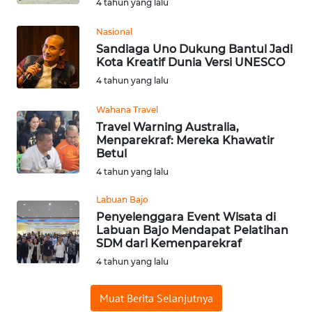
4 tahun yang lalu
WN
SUMEDANG
Nasional
Sandiaga Uno Dukung Bantul Jadi
Kota Kreatif Dunia Versi UNESCO
WN
4 tahun yang lalu
CIANJUR
Wahana Travel
WN
Travel Warning Australia,
KEPULAUAN
Menparekraf: Mereka Khawatir
SERIBU
Betul
4 tahun yang lalu
WN
TANGERANG
Labuan Bajo
Penyelenggara Event Wisata di
Labuan Bajo Mendapat Pelatihan
WN
SDM dari Kemenparekraf
BINJAI
4 tahun yang lalu
WN
Muat Berita Selanjutnya
CIREBON