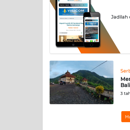
INDEKS
Jadilah
BERITA
KONTAK
KAMI
INFO
IKLAN
Ser
TENTANG
Men
KAMI
Bal
3 ta
PEDOMAN
MEDIA
SIBER
Mu
REDAKSI