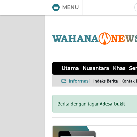
MENU
WAHANA
Tutup
TV
UTAMA
NUSANTARA
Utama
Nusantara
Khas
Ser
KHAS
Informasi
Indeks Berita
Kontak 
SERBA-
SERBI
Berita dengan tagar
#desa-bukit
OPINI
Informasi