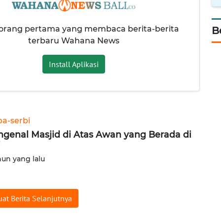
 orang pertama yang membaca berita-berita
B
terbaru Wahana News
Install Aplikasi
ba-serbi
genal Masjid di Atas Awan yang Berada di
i
hun yang lalu
at Berita Selanjutnya