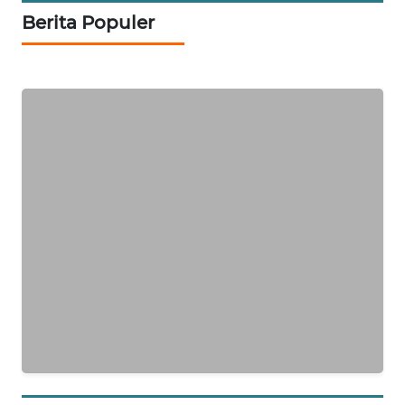
Berita Populer
PORTAL
KONSUMEN
FORWAMKI
ALPERKLINAS
FORJASIDA
TAMBANG
NEWS
SITUNGIR
NEWS
SIDIKALANG
NEWS