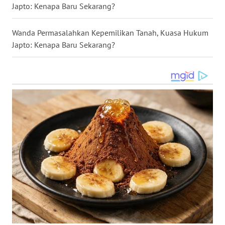
Japto: Kenapa Baru Sekarang?
WN
Wanda Permasalahkan Kepemilikan Tanah, Kuasa Hukum
KALTARA
Japto: Kenapa Baru Sekarang?
WN
KALSEL
WN
KALTIM
WN
SULSEL
WN
GORONTALO
WN
SULUT