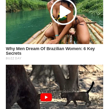
SURABAYA
WN
NATUNA
WN
BINTAN
WN
MANDALIKA
WN
LIKUPANG
WN
LABUANBAJO
WN
BORNEO