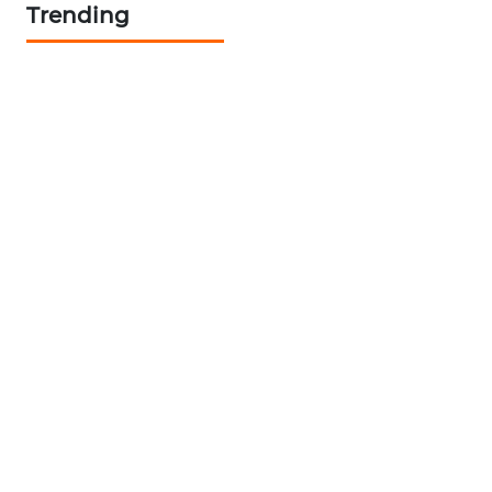
Trending
SIBARAGAS
NEWS
METRO
SIANTAR
NEWS
METRO
MEDAN
NEWS
METRO
JAKARTA
NEWS
KRT
NEWS