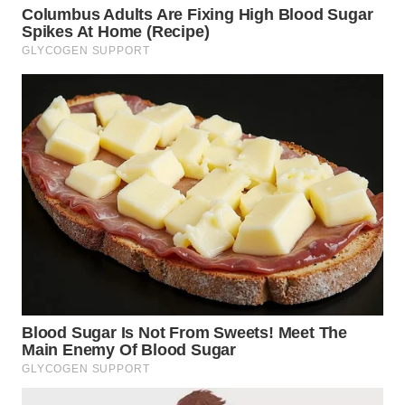
WN
MALUKU
WN
MALUT
WN
DAIRI
WN
DANAU
TOBA
WN
NIAS
WN