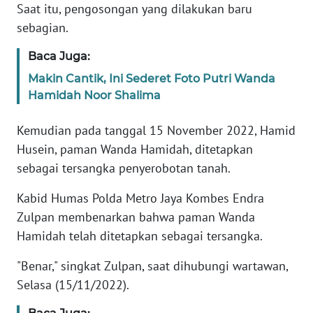
Saat itu, pengosongan yang dilakukan baru
REDAKSI
sebagian.
KARIR
Baca Juga:
Makin Cantik, Ini Sederet Foto Putri Wanda
DISCLAIMER
Hamidah Noor Shalima
Wahana
Kemudian pada tanggal 15 November 2022, Hamid
News
Husein, paman Wanda Hamidah, ditetapkan
Regional
sebagai tersangka penyerobotan tanah.
WN
Kabid Humas Polda Metro Jaya Kombes Endra
SUMUT
Zulpan membenarkan bahwa paman Wanda
Hamidah telah ditetapkan sebagai tersangka.
WN
JAKARTA
"Benar," singkat Zulpan, saat dihubungi wartawan,
Selasa (15/11/2022).
WN
JABAR