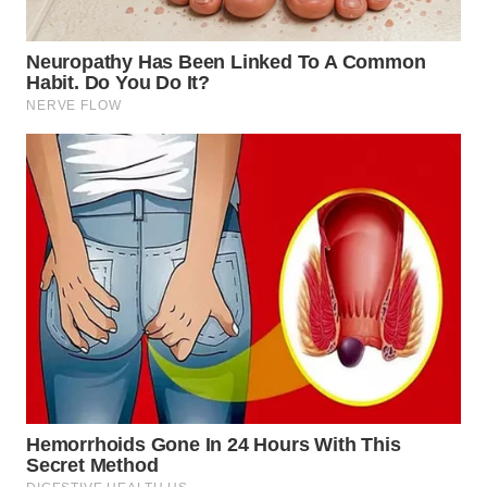
WN
SUMEDANG
WN
CIANJUR
WN
KEPULAUAN
SERIBU
WN
TANGERANG
WN
BINJAI
WN
CIREBON