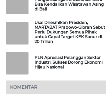
ID
Bisa Kendalikan Wisatawan Asing
di Bali
MAWAKA
ID
Usai Diresmikan Presiden,
MARTABAT Prabowo-Gibran Sebut
Perlu Dukungan Semua Pihak
MARTABAT
untuk Capai Target KEK Sanur di
NET
20 Triliun
PLN
WATCH
PLN Apresiasi Pelanggan Sektor
Industri, Sukses Dorong Ekonomi
Hijau Nasional
MKLI
LPKKI
KOMENTAR
LKKI
KOPEKLIN