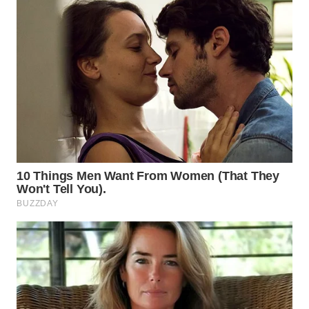
WN
TAPANULI
TENGAH
WN DELI
SERDANG
WN
TEBING
TINGGI
WN
PAKPAK
WN
KARAWANG
WN