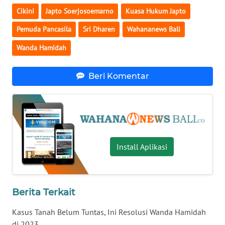
Cikini
Japto Soerjosoemarno
Kuasa Hukum Japto
WN
Pemuda Pancasila
Sri Dharen
Wahananews Bali
BABEL
Wanda Hamidah
WN
SUMBAR
Beri Komentar
WN
SUMSEL
WN
Install Aplikasi
BENGKULU
WN
LAMPUNG
Berita Terkait
Kasus Tanah Belum Tuntas, Ini Resolusi Wanda Hamidah
WN
JATENG
di 2023