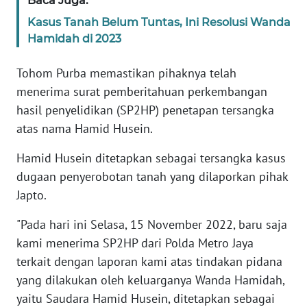
Baca Juga:
Kasus Tanah Belum Tuntas, Ini Resolusi Wanda
WN
Hamidah di 2023
BANTEN
Tohom Purba memastikan pihaknya telah
WN
menerima surat pemberitahuan perkembangan
NTT
hasil penyelidikan (SP2HP) penetapan tersangka
atas nama Hamid Husein.
WN
KEPRI
Hamid Husein ditetapkan sebagai tersangka kasus
dugaan penyerobotan tanah yang dilaporkan pihak
WN
Japto.
PAPUA
"Pada hari ini Selasa, 15 November 2022, baru saja
WN
kami menerima SP2HP dari Polda Metro Jaya
PAPUA
BARAT
terkait dengan laporan kami atas tindakan pidana
yang dilakukan oleh keluarganya Wanda Hamidah,
WN
yaitu Saudara Hamid Husein, ditetapkan sebagai