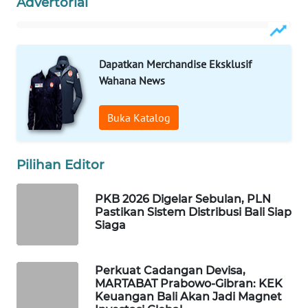
Advertorial
WAHANA
SPORT
Dapatkan Merchandise Eksklusif
Wahana News
WAHANA
UMKM
Buka Katalog
WAHANA
SELEB
Pilihan Editor
WAHANA
PKB 2026 Digelar Sebulan, PLN
PERSONA
Pastikan Sistem Distribusi Bali Siap
Siaga
WAHANA
OTOMOTIF
Perkuat Cadangan Devisa,
MARTABAT Prabowo-Gibran: KEK
WAHANA
Keuangan Bali Akan Jadi Magnet
HEALTH