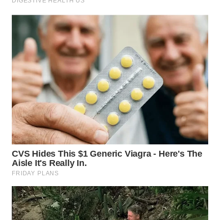
WN
INDRAMAYU
WN
KUNINGAN
WN
MAJALENGKA
WN
SUBANG
WN
SUKABUMI
WN
PURWAKARTA