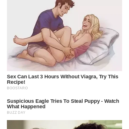
LANGKAT
WN
TAPANULI
SELATAN
WN
TANJUNG
LESUNG
WN
KARO
WN
SIMALUNGUN
WN
LABUHANBATU