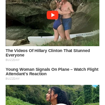
WN
PRIANGAN
TIMUR
WN
SEMARANG
WN
SOLO
WN
BOROBUDUR
WN
MADURA
WN