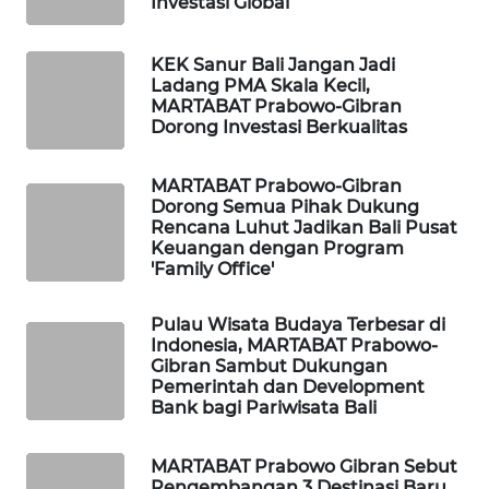
Investasi Global
WAHANA
KEK Sanur Bali Jangan Jadi
DESA
Ladang PMA Skala Kecil,
WISATA
MARTABAT Prabowo-Gibran
Dorong Investasi Berkualitas
LAPAK
WAHANA
MARTABAT Prabowo-Gibran
Dorong Semua Pihak Dukung
Rencana Luhut Jadikan Bali Pusat
Wahana
Keuangan dengan Program
Network
'Family Office'
KONSUMEN
Pulau Wisata Budaya Terbesar di
LISTRIK
Indonesia, MARTABAT Prabowo-
Gibran Sambut Dukungan
Pemerintah dan Development
MASYARAKAT
Bank bagi Pariwisata Bali
KELISTRIKAN
MARTABAT Prabowo Gibran Sebut
WALINKI
Pengembangan 3 Destinasi Baru