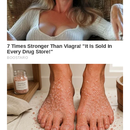
BEKASI
WN
BOGOR
WN
DEPOK
WN
TAPANULI
UTARA
WN
SAMOSIR
WN
PADANG
LAWAS