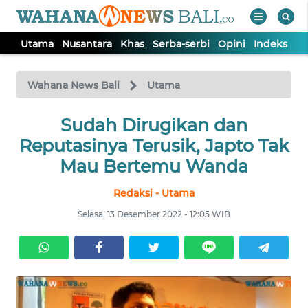
Utama
Nusantara
Khas
Serba-serbi
Opini
Indeks
WAHANA
Tutup
TV
Wahana News Bali
Utama
UTAMA
Sudah Dirugikan dan
Reputasinya Terusik, Japto Tak
NUSANTARA
Mau Bertemu Wanda
Redaksi - Utama
KHAS
Selasa, 13 Desember 2022 - 12:05 WIB
SERBA-
SERBI
OPINI