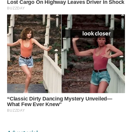
WAHANA
LISTRIK
WAHANA
TRAVEL
WAHANA
TV
WAHANANEWS
ID
WAHANANEWS
CO ID
WAHANANEWS
NET