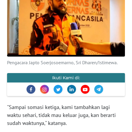
Informasi
INDEKS
BERITA
KONTAK
KAMI
Pengacara Japto Soerjosoemarno, Sri Dharen/Istimewa.
INFO
IKLAN
Ikuti Kami di:
TENTANG
KAMI
"Sampai somasi ketiga, kami tambahkan lagi
PEDOMAN
waktu sehari, tidak mau keluar juga, kan berarti
MEDIA
SIBER
sudah waktunya," katanya.