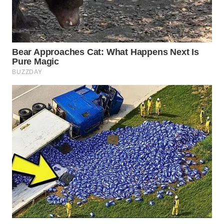
Wahana
Media
Group
WAHANA
NEWS
WAHANA
TANI
WAHANA
ADVOKAT
WAHANA
INFRASTRUKTUR
WAHANA
KONSUMEN