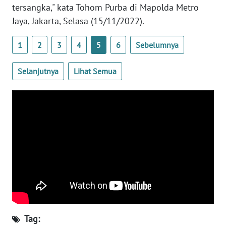
RIAU
tersangka," kata Tohom Purba di Mapolda Metro
Jaya, Jakarta, Selasa (15/11/2022).
WN
SERAMBI
1
2
3
4
5
6
Sebelumnya
WN
Selanjutnya
Lihat Semua
JAMBI
WN
SULTRA
WN
NTB
WN
SULTENG
WN
Tag:
SULBAR