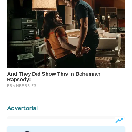
WAHANA
SPORT
WAHANA
UMKM
WAHANA
SELEB
WAHANA
PERSONA
WAHANA
Advertorial
OTOMOTIF
WAHANA
HEALTH