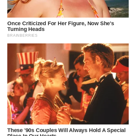
WN
INDRAMAYU
WN
KUNINGAN
WN
MAJALENGKA
WN
SUBANG
WN
SUKABUMI
WN
PURWAKARTA