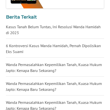
WN
Berita Terkait
NUSANTARA
Kasus Tanah Belum Tuntas, Ini Resolusi Wanda Hamidah
WN
di 2023
JOGJA
6 Kontroversi Kasus Wanda Hamidah, Pernah Dipolisikan
WN
Eks Suami
JATIM
Wanda Permasalahkan Kepemilikan Tanah, Kuasa Hukum
WN
Japto: Kenapa Baru Sekarang?
BALI
Wanda Permasalahkan Kepemilikan Tanah, Kuasa Hukum
WN
Japto: Kenapa Baru Sekarang?
KALBAR
Wanda Permasalahkan Kepemilikan Tanah, Kuasa Hukum
WN
KALTENG
Japto: Kenapa Baru Sekarang?