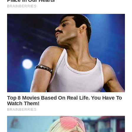
WN
PRIANGAN
TIMUR
WN
SEMARANG
WN
SOLO
WN
BOROBUDUR
WN
MADURA
WN