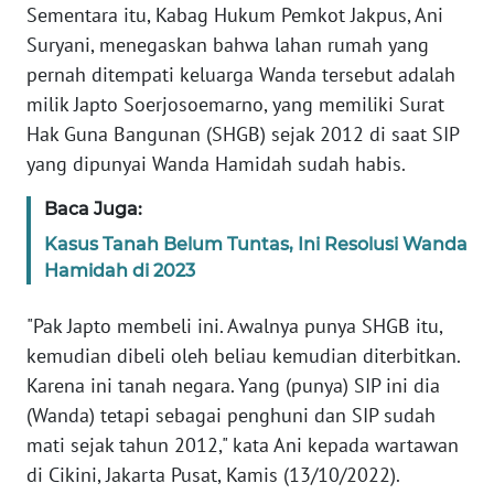
Sementara itu, Kabag Hukum Pemkot Jakpus, Ani
Suryani, menegaskan bahwa lahan rumah yang
WN
BANTEN
pernah ditempati keluarga Wanda tersebut adalah
milik Japto Soerjosoemarno, yang memiliki Surat
WN
Hak Guna Bangunan (SHGB) sejak 2012 di saat SIP
NTT
yang dipunyai Wanda Hamidah sudah habis.
WN
Baca Juga:
KEPRI
Kasus Tanah Belum Tuntas, Ini Resolusi Wanda
Hamidah di 2023
WN
PAPUA
"Pak Japto membeli ini. Awalnya punya SHGB itu,
kemudian dibeli oleh beliau kemudian diterbitkan.
WN
Karena ini tanah negara. Yang (punya) SIP ini dia
PAPUA
(Wanda) tetapi sebagai penghuni dan SIP sudah
BARAT
mati sejak tahun 2012," kata Ani kepada wartawan
di Cikini, Jakarta Pusat, Kamis (13/10/2022).
WN