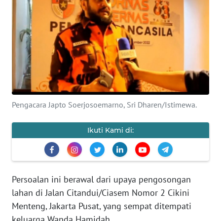
Informasi
INDEKS
BERITA
KONTAK
KAMI
Pengacara Japto Soerjosoemarno, Sri Dharen/Istimewa.
INFO
IKLAN
Ikuti Kami di:
TENTANG
KAMI
Persoalan ini berawal dari upaya pengosongan
PEDOMAN
lahan di Jalan Citandui/Ciasem Nomor 2 Cikini
MEDIA
SIBER
Menteng, Jakarta Pusat, yang sempat ditempati
keluarga Wanda Hamidah.