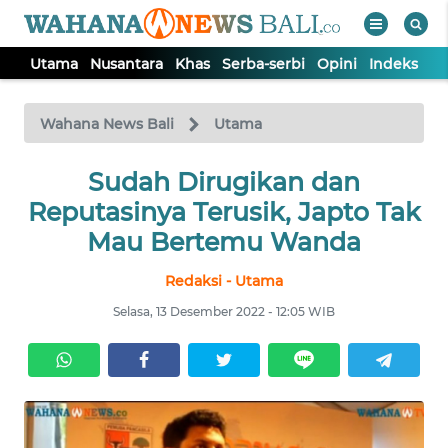
Utama
Nusantara
Khas
Serba-serbi
Opini
Indeks
WAHANA
Tutup
TV
Wahana News Bali
Utama
UTAMA
Sudah Dirugikan dan
Reputasinya Terusik, Japto Tak
NUSANTARA
Mau Bertemu Wanda
Redaksi - Utama
KHAS
Selasa, 13 Desember 2022 - 12:05 WIB
SERBA-
SERBI
OPINI