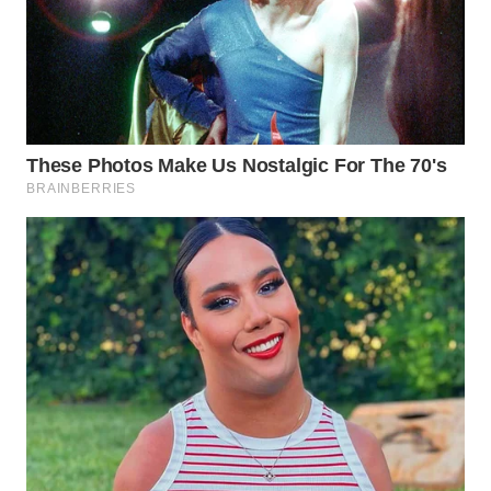
WN
MALUKU
WN
MALUT
WN
DAIRI
WN
DANAU
TOBA
WN
NIAS
WN