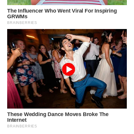
LANGKAT
WN
TAPANULI
SELATAN
WN
TANJUNG
LESUNG
WN
KARO
WN
SIMALUNGUN
WN
LABUHANBATU