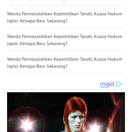
WN
Wanda Permasalahkan Kepemilikan Tanah, Kuasa Hukum
KALTARA
Japto: Kenapa Baru Sekarang?
WN
Wanda Permasalahkan Kepemilikan Tanah, Kuasa Hukum
KALSEL
Japto: Kenapa Baru Sekarang?
WN
Wanda Permasalahkan Kepemilikan Tanah, Kuasa Hukum
KALTIM
Japto: Kenapa Baru Sekarang?
WN
SULSEL
WN
GORONTALO
WN
SULUT