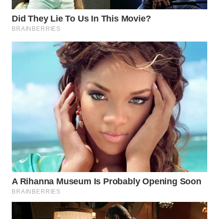
WAHANA
LISTRIK
WAHANA
TRAVEL
WAHANA
TV
WAHANANEWS
ID
WAHANANEWS
CO ID
WAHANANEWS
NET