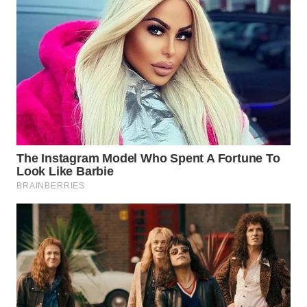
SURABAYA
WN
NATUNA
WN
BINTAN
WN
MANDALIKA
WN
LIKUPANG
WN
LABUANBAJO
WN
BORNEO