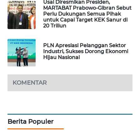
Usai Diresmikan Presiden,
MARTABAT Prabowo-Gibran Sebut
PORTAL
Perlu Dukungan Semua Pihak
untuk Capai Target KEK Sanur di
KONSUMEN
20 Triliun
FORWAMKI
PLN Apresiasi Pelanggan Sektor
Industri, Sukses Dorong Ekonomi
ALPERKLINAS
Hijau Nasional
FORJASIDA
KOMENTAR
TAMBANG
NEWS
SITUNGIR
NEWS
Berita Populer
SIDIKALANG
NEWS