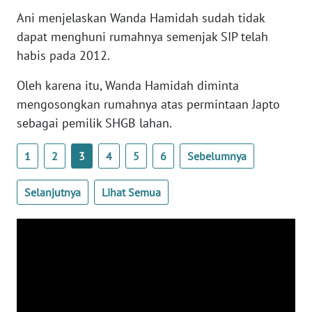
RIAU
Ani menjelaskan Wanda Hamidah sudah tidak
dapat menghuni rumahnya semenjak SIP telah
WN
habis pada 2012.
SERAMBI
Oleh karena itu, Wanda Hamidah diminta
WN
mengosongkan rumahnya atas permintaan Japto
JAMBI
sebagai pemilik SHGB lahan.
WN
1
2
3
4
5
6
Sebelumnya
SULTRA
Selanjutnya
Lihat Semua
WN
NTB
WN
SULTENG
WN
SULBAR