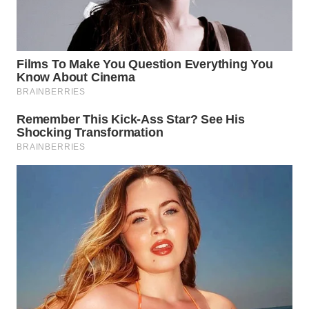
WN
SUMEDANG
WN
CIANJUR
WN
KEPULAUAN
SERIBU
WN
TANGERANG
WN
BINJAI
WN
CIREBON