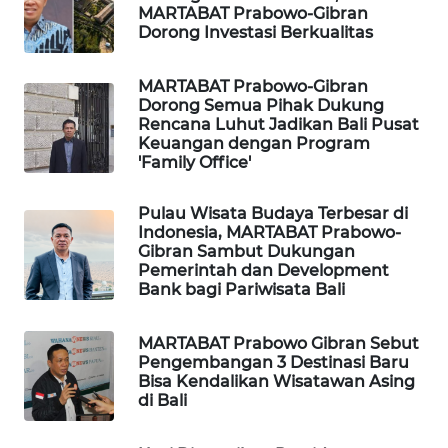
ID
MARTABAT Prabowo-Gibran
Dorong Investasi Berkualitas
MAWAKA
ID
MARTABAT Prabowo-Gibran
Dorong Semua Pihak Dukung
Rencana Luhut Jadikan Bali Pusat
MARTABAT
Keuangan dengan Program
NET
'Family Office'
PLN
Pulau Wisata Budaya Terbesar di
WATCH
Indonesia, MARTABAT Prabowo-
Gibran Sambut Dukungan
Pemerintah dan Development
MKLI
Bank bagi Pariwisata Bali
LPKKI
MARTABAT Prabowo Gibran Sebut
Pengembangan 3 Destinasi Baru
Bisa Kendalikan Wisatawan Asing
LKKI
di Bali
KOPEKLIN