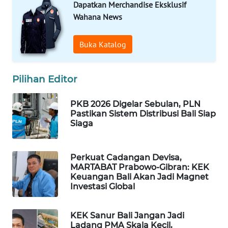
Dapatkan Merchandise Eksklusif
Wahana News
WAHANA
DESA
Buka Katalog
WISATA
LAPAK
Pilihan Editor
WAHANA
PKB 2026 Digelar Sebulan, PLN
Wahana
Pastikan Sistem Distribusi Bali Siap
Network
Siaga
KONSUMEN
LISTRIK
Perkuat Cadangan Devisa,
MARTABAT Prabowo-Gibran: KEK
Keuangan Bali Akan Jadi Magnet
MASYARAKAT
Investasi Global
KELISTRIKAN
KEK Sanur Bali Jangan Jadi
WALINKI
Ladang PMA Skala Kecil,