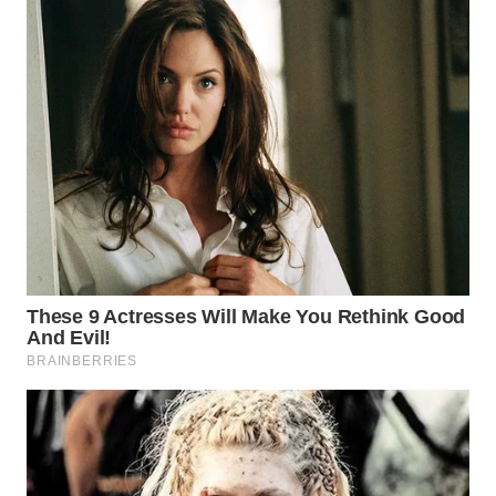
WN
TAPANULI
TENGAH
WN DELI
SERDANG
WN
TEBING
TINGGI
WN
PAKPAK
WN
KARAWANG
WN