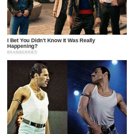
Wahana
Media
Group
WAHANA
NEWS
WAHANA
TANI
WAHANA
ADVOKAT
WAHANA
INFRASTRUKTUR
WAHANA
KONSUMEN