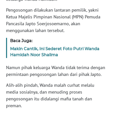
REDAKSI
Pengosongan dilakukan lantaran pemilik, yakni
Ketua Majelis Pimpinan Nasional (MPN) Pemuda
KARIR
Pancasila Japto Soerjosoemarno, akan
menggunakan lahan tersebut.
DISCLAIMER
Baca Juga:
Wahana
Makin Cantik, Ini Sederet Foto Putri Wanda
News
Regional
Hamidah Noor Shalima
Namun pihak keluarga Wanda tidak terima dengan
WN
SUMUT
permintaan pengosongan lahan dari pihak Japto.
Alih-alih pindah, Wanda malah curhat melalu
WN
JAKARTA
media sosialnya, dan menuding proses
pengosongan itu didalangi mafia tanah dan
WN
preman.
JABAR