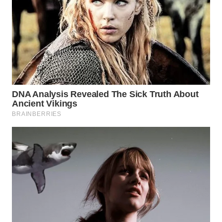
BEKASI
WN
BOGOR
WN
DEPOK
WN
TAPANULI
UTARA
WN
SAMOSIR
WN
PADANG
LAWAS