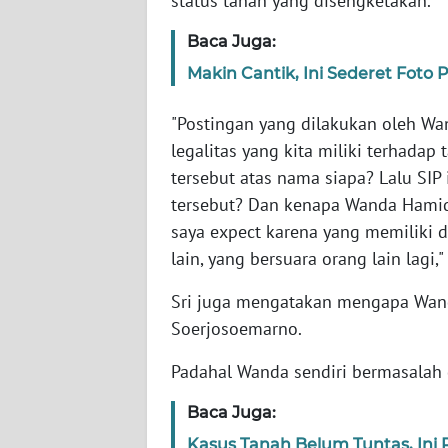
status tanah yang disengketakan.
WN
BANTEN
Baca Juga:
Makin Cantik, Ini Sederet Foto
WN
NTT
"Postingan yang dilakukan oleh Wa
legalitas yang kita miliki terhadap
WN
tersebut atas nama siapa? Lalu SI
KEPRI
tersebut? Dan kenapa Wanda Hamid
saya expect karena yang memiliki di
WN
PAPUA
lain, yang bersuara orang lain lagi,
Sri juga mengatakan mengapa Wa
WN
PAPUA
Soerjosoemarno.
BARAT
Padahal Wanda sendiri bermasalah
WN
Baca Juga:
RIAU
Kasus Tanah Belum Tuntas, Ini