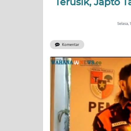
Terusik, Japto
INDEKS
BERITA
Selasa,
KONTAK
KAMI
Komentar
INFO
IKLAN
TENTANG
KAMI
PEDOMAN
MEDIA
SIBER
REDAKSI