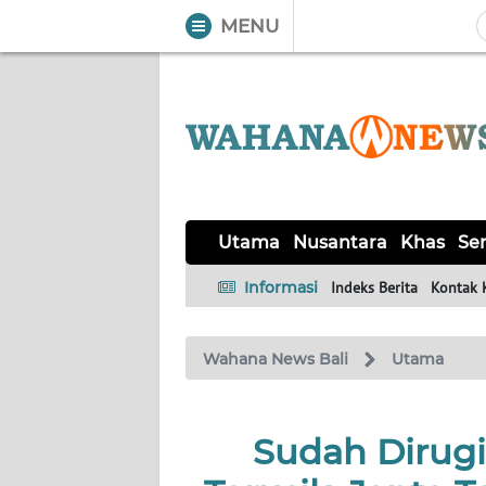
MENU
WAHANA
Tutup
TV
UTAMA
NUSANTARA
Utama
Nusantara
Khas
Ser
KHAS
Informasi
Indeks Berita
Kontak 
SERBA-
Wahana News Bali
Utama
SERBI
OPINI
Sudah Dirug
Informasi