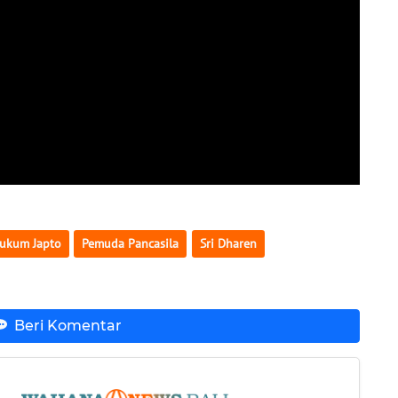
ukum Japto
Pemuda Pancasila
Sri Dharen
Beri Komentar