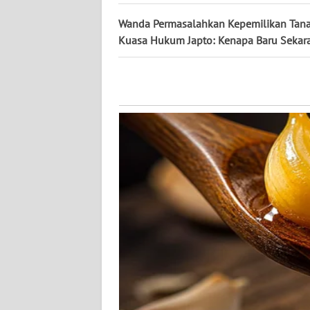
WN
Wanda Permasalahkan Kepemilikan Tana
KALTARA
Kuasa Hukum Japto: Kenapa Baru Sekar
WN
KALSEL
WN
KALTIM
WN
SULSEL
WN
GORONTALO
WN
SULUT