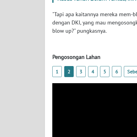
WN
"Tapi apa kaitannya mereka mem-b
SERAMBI
dengan DKI, yang mau mengosongka
blow up?" pungkasnya.
WN
JAMBI
WN
Pengosongan Lahan
SULTRA
1
2
3
4
5
6
Seb
WN
NTB
WN
SULTENG
WN
SULBAR