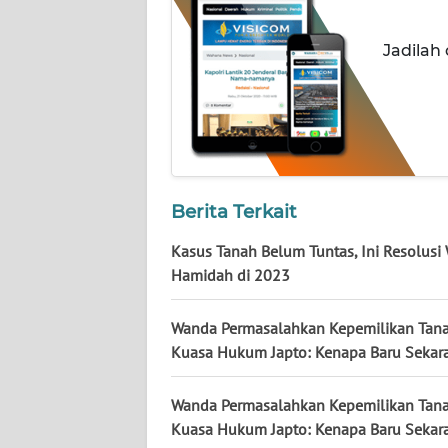
WN
NUSANTARA
Jadilah
WN
JOGJA
WN
JATIM
Berita Terkait
WN
Kasus Tanah Belum Tuntas, Ini Resolusi
BALI
Hamidah di 2023
WN
Wanda Permasalahkan Kepemilikan Tana
KALBAR
Kuasa Hukum Japto: Kenapa Baru Sekar
WN
Wanda Permasalahkan Kepemilikan Tana
KALTENG
Kuasa Hukum Japto: Kenapa Baru Sekar