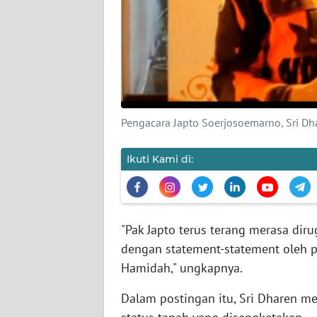
KARIR
DISCLAIMER
Wahana
News
Pengacara Japto Soerjosoemarno, Sri Dh
Regional
Ikuti Kami di:
WN
SUMUT
WN
"Pak Japto terus terang merasa dir
JAKARTA
dengan statement-statement oleh 
Hamidah," ungkapnya.
WN
JABAR
Dalam postingan itu, Sri Dharen me