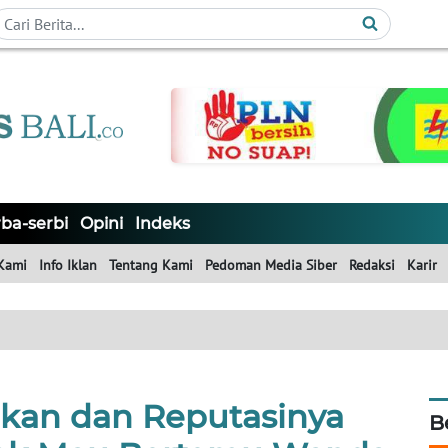
ba-serbi
Opini
Indeks
Kami
Info Iklan
Tentang Kami
Pedoman Media Siber
Redaksi
Karir
ikan dan Reputasinya
B