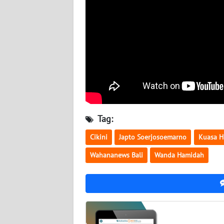
WN
BABEL
WN
SUMBAR
WN
SUMSEL
Tag:
WN
BENGKULU
Cikini
Japto Soerjosoemarno
Kuasa H
Wahananews Bali
Wanda Hamidah
WN
LAMPUNG
WN
JATENG