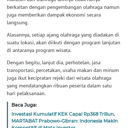
berkaitan dengan pengembangan olahraga namun
WN
juga memberikan dampak ekonomi secara
BANTEN
langsung.
WN
Alasannya, setiap ajang olahraga yang diadakan di
NTT
suatu lokasi, akan diikuti dengan program lanjutan
di antaranya program wisata.
WN
KEPRI
Dengan begitu, lanjut dia, perhotelan, jasa
transportasi, percetakan, usaha makan dan minum
WN
juga ikut kecipratan rejeki dari wisata olahraga
PAPUA
yang mendatangkan ribuan peserta dalam satu
hari pelaksanaan.
WN
PAPUA
Baca Juga:
BARAT
Investasi Kumulatif KEK Capai Rp368 Triliun,
MARTABAT Prabowo-Gibran: Indonesia Makin
WN
Kompetitif di Mata Investor