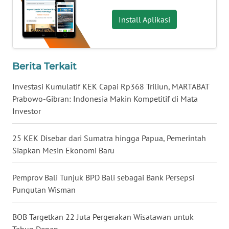
Install Aplikasi
WN
NUSANTARA
WN
Berita Terkait
JOGJA
Investasi Kumulatif KEK Capai Rp368 Triliun, MARTABAT
Prabowo-Gibran: Indonesia Makin Kompetitif di Mata
WN
Investor
JATIM
25 KEK Disebar dari Sumatra hingga Papua, Pemerintah
WN
BALI
Siapkan Mesin Ekonomi Baru
WN
Pemprov Bali Tunjuk BPD Bali sebagai Bank Persepsi
KALBAR
Pungutan Wisman
WN
BOB Targetkan 22 Juta Pergerakan Wisatawan untuk
KALTENG
Tahun Depan