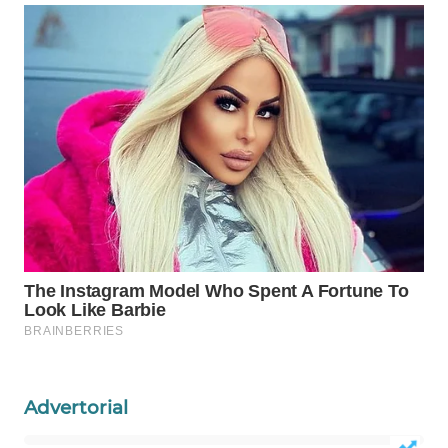
WAHANA
SPORT
WAHANA
UMKM
WAHANA
SELEB
WAHANA
PERSONA
WAHANA
OTOMOTIF
Advertorial
WAHANA
HEALTH