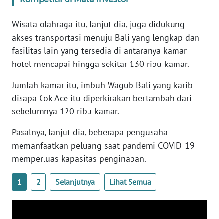
RIAU
Wisata olahraga itu, lanjut dia, juga didukung
WN
akses transportasi menuju Bali yang lengkap dan
SERAMBI
fasilitas lain yang tersedia di antaranya kamar
hotel mencapai hingga sekitar 130 ribu kamar.
WN
JAMBI
Jumlah kamar itu, imbuh Wagub Bali yang karib
disapa Cok Ace itu diperkirakan bertambah dari
WN
sebelumnya 120 ribu kamar.
SULTRA
Pasalnya, lanjut dia, beberapa pengusaha
WN
memanfaatkan peluang saat pandemi COVID-19
NTB
memperluas kapasitas penginapan.
WN
1
2
Selanjutnya
Lihat Semua
SULTENG
WN
SULBAR