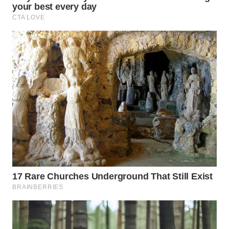
WN
TAPANULI
TENGAH
WN DELI
SERDANG
WN
TEBING
TINGGI
WN
PAKPAK
WN
KARAWANG
WN