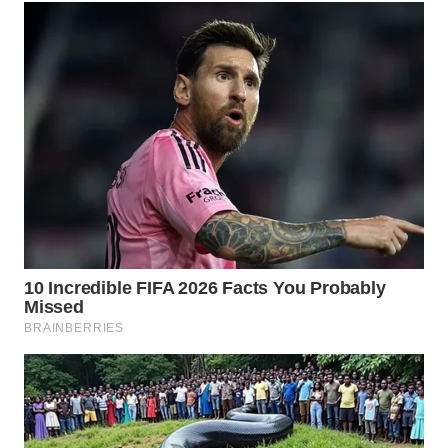
WN
PRIANGAN
TIMUR
WN
SEMARANG
WN
SOLO
WN
BOROBUDUR
WN
MADURA
WN