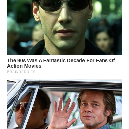
WN
MALUKU
WN
MALUT
WN
DAIRI
WN
DANAU
TOBA
WN
NIAS
WN