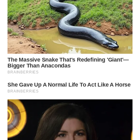
SURABAYA
WN
NATUNA
WN
BINTAN
WN
MANDALIKA
WN
LIKUPANG
WN
LABUANBAJO
WN
BORNEO