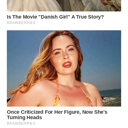
WAHANA
LISTRIK
WAHANA
TRAVEL
WAHANA
TV
WAHANANEWS
ID
WAHANANEWS
CO ID
WAHANANEWS
NET