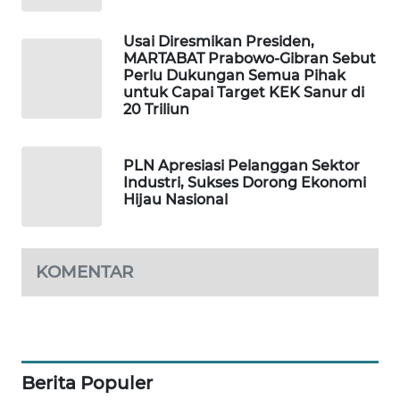
PORTAL
Usai Diresmikan Presiden,
KONSUMEN
MARTABAT Prabowo-Gibran Sebut
Perlu Dukungan Semua Pihak
untuk Capai Target KEK Sanur di
FORWAMKI
20 Triliun
ALPERKLINAS
PLN Apresiasi Pelanggan Sektor
Industri, Sukses Dorong Ekonomi
FORJASIDA
Hijau Nasional
TAMBANG
NEWS
KOMENTAR
SITUNGIR
NEWS
SIDIKALANG
Berita Populer
NEWS