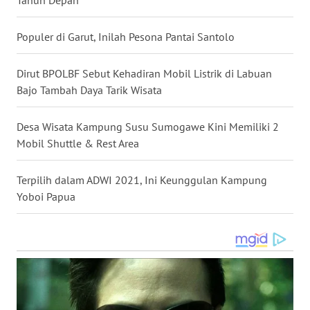
WN
Populer di Garut, Inilah Pesona Pantai Santolo
KALTARA
Dirut BPOLBF Sebut Kehadiran Mobil Listrik di Labuan
WN
Bajo Tambah Daya Tarik Wisata
KALSEL
Desa Wisata Kampung Susu Sumogawe Kini Memiliki 2
WN
Mobil Shuttle & Rest Area
KALTIM
Terpilih dalam ADWI 2021, Ini Keunggulan Kampung
WN
Yoboi Papua
SULSEL
WN
GORONTALO
WN
SULUT