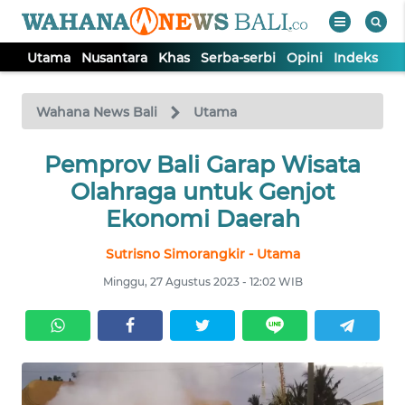
Utama
Nusantara
Khas
Serba-serbi
Opini
Indeks
WAHANA
Tutup
TV
Wahana News Bali
Utama
UTAMA
Pemprov Bali Garap Wisata
Olahraga untuk Genjot
NUSANTARA
Ekonomi Daerah
Sutrisno Simorangkir - Utama
KHAS
Minggu, 27 Agustus 2023 - 12:02 WIB
SERBA-
SERBI
OPINI