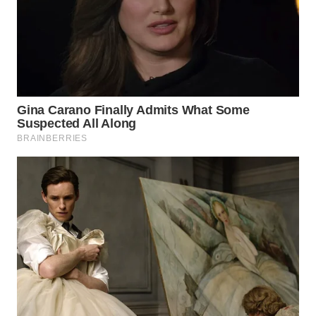
Wahana
Media
Group
WAHANA
NEWS
WAHANA
TANI
WAHANA
ADVOKAT
WAHANA
INFRASTRUKTUR
WAHANA
KONSUMEN