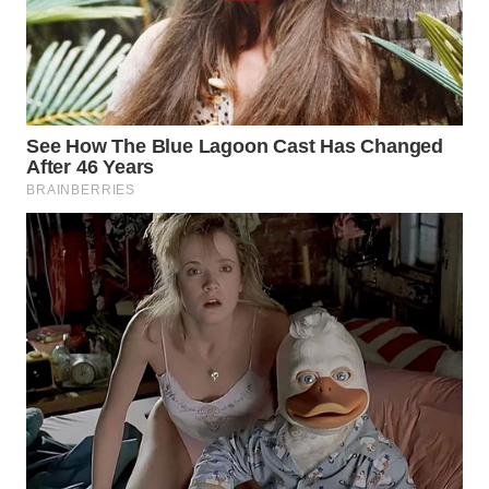
WN
SUMEDANG
WN
CIANJUR
WN
KEPULAUAN
SERIBU
WN
TANGERANG
WN
BINJAI
WN
CIREBON