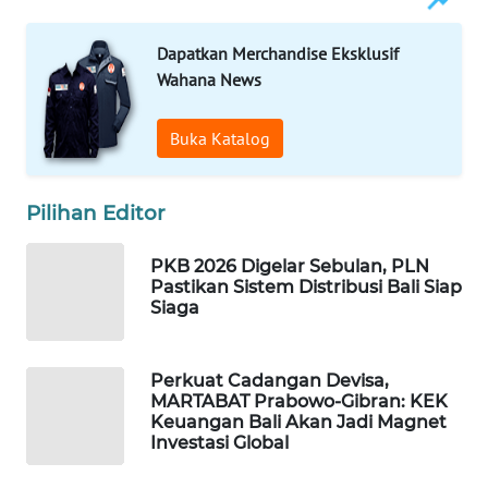
WAHANA
Dapatkan Merchandise Eksklusif
DESA
Wahana News
WISATA
Buka Katalog
LAPAK
WAHANA
Pilihan Editor
Wahana
Network
PKB 2026 Digelar Sebulan, PLN
Pastikan Sistem Distribusi Bali Siap
Siaga
KONSUMEN
LISTRIK
Perkuat Cadangan Devisa,
MASYARAKAT
MARTABAT Prabowo-Gibran: KEK
KELISTRIKAN
Keuangan Bali Akan Jadi Magnet
Investasi Global
WALINKI