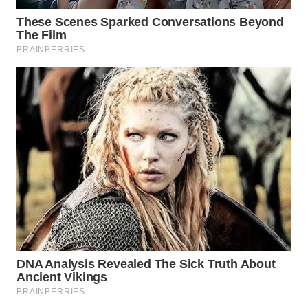
WN
INDRAMAYU
WN
KUNINGAN
WN
MAJALENGKA
WN
SUBANG
WN
SUKABUMI
WN
PURWAKARTA