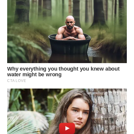
BEKASI
WN
BOGOR
WN
DEPOK
WN
TAPANULI
UTARA
WN
SAMOSIR
WN
PADANG
LAWAS