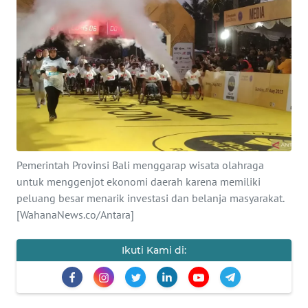
Informasi
INDEKS
BERITA
KONTAK
KAMI
INFO
Pemerintah Provinsi Bali menggarap wisata olahraga
IKLAN
untuk menggenjot ekonomi daerah karena memiliki
peluang besar menarik investasi dan belanja masyarakat.
TENTANG
[WahanaNews.co/Antara]
KAMI
Ikuti Kami di:
PEDOMAN
MEDIA
SIBER