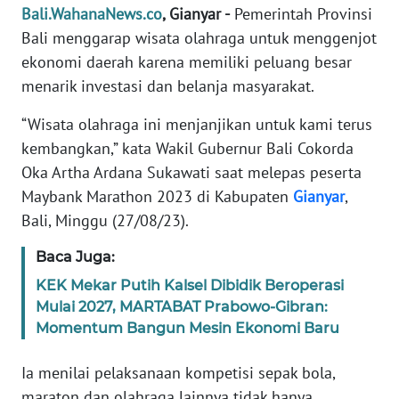
Bali.WahanaNews.co
, Gianyar -
Pemerintah Provinsi
REDAKSI
Bali menggarap wisata olahraga untuk menggenjot
ekonomi daerah karena memiliki peluang besar
KARIR
menarik investasi dan belanja masyarakat.
DISCLAIMER
“Wisata olahraga ini menjanjikan untuk kami terus
kembangkan,” kata Wakil Gubernur Bali Cokorda
Wahana
Oka Artha Ardana Sukawati saat melepas peserta
News
Regional
Maybank Marathon 2023 di Kabupaten
Gianyar
,
Bali, Minggu (27/08/23).
WN
SUMUT
Baca Juga:
KEK Mekar Putih Kalsel Dibidik Beroperasi
WN
Mulai 2027, MARTABAT Prabowo-Gibran:
JAKARTA
Momentum Bangun Mesin Ekonomi Baru
WN
Ia menilai pelaksanaan kompetisi sepak bola,
JABAR
maraton dan olahraga lainnya tidak hanya