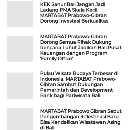
ID
KEK Sanur Bali Jangan Jadi
Ladang PMA Skala Kecil,
MARTABAT Prabowo-Gibran
MAWAKA
Dorong Investasi Berkualitas
ID
MARTABAT Prabowo-Gibran
MARTABAT
Dorong Semua Pihak Dukung
NET
Rencana Luhut Jadikan Bali Pusat
Keuangan dengan Program
'Family Office'
PLN
WATCH
Pulau Wisata Budaya Terbesar di
Indonesia, MARTABAT Prabowo-
MKLI
Gibran Sambut Dukungan
Pemerintah dan Development
Bank bagi Pariwisata Bali
LPKKI
MARTABAT Prabowo Gibran Sebut
LKKI
Pengembangan 3 Destinasi Baru
Bisa Kendalikan Wisatawan Asing
KOPEKLIN
di Bali