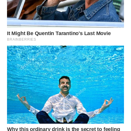
LANGKAT
WN
TAPANULI
SELATAN
WN
TANJUNG
LESUNG
WN
KARO
WN
SIMALUNGUN
WN
LABUHANBATU