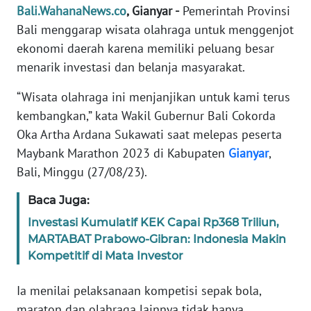
Bali.WahanaNews.co
, Gianyar -
Pemerintah Provinsi
REDAKSI
Bali menggarap wisata olahraga untuk menggenjot
ekonomi daerah karena memiliki peluang besar
KARIR
menarik investasi dan belanja masyarakat.
DISCLAIMER
“Wisata olahraga ini menjanjikan untuk kami terus
kembangkan,” kata Wakil Gubernur Bali Cokorda
Wahana
Oka Artha Ardana Sukawati saat melepas peserta
News
Regional
Maybank Marathon 2023 di Kabupaten
Gianyar
,
Bali, Minggu (27/08/23).
WN
SUMUT
Baca Juga:
Investasi Kumulatif KEK Capai Rp368 Triliun,
WN
MARTABAT Prabowo-Gibran: Indonesia Makin
JAKARTA
Kompetitif di Mata Investor
WN
Ia menilai pelaksanaan kompetisi sepak bola,
JABAR
maraton dan olahraga lainnya tidak hanya