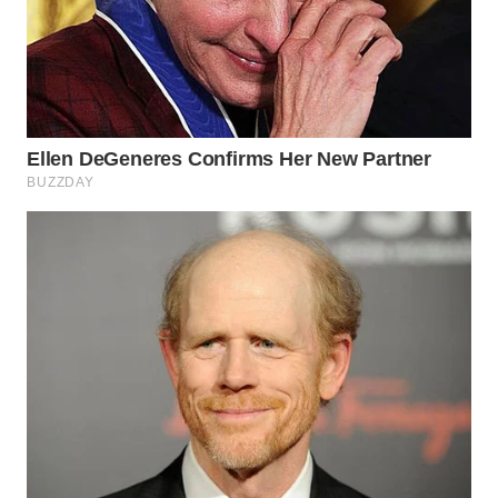
Wahana
Media
Group
WAHANA
NEWS
WAHANA
TANI
WAHANA
ADVOKAT
WAHANA
INFRASTRUKTUR
WAHANA
KONSUMEN