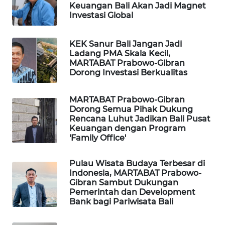
ID
Keuangan Bali Akan Jadi Magnet
Investasi Global
MAWAKA
ID
KEK Sanur Bali Jangan Jadi
Ladang PMA Skala Kecil,
MARTABAT Prabowo-Gibran
MARTABAT
Dorong Investasi Berkualitas
NET
MARTABAT Prabowo-Gibran
PLN
Dorong Semua Pihak Dukung
WATCH
Rencana Luhut Jadikan Bali Pusat
Keuangan dengan Program
'Family Office'
MKLI
Pulau Wisata Budaya Terbesar di
LPKKI
Indonesia, MARTABAT Prabowo-
Gibran Sambut Dukungan
Pemerintah dan Development
LKKI
Bank bagi Pariwisata Bali
KOPEKLIN