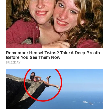
BEKASI
WN
BOGOR
WN
DEPOK
WN
TAPANULI
UTARA
WN
SAMOSIR
WN
PADANG
LAWAS