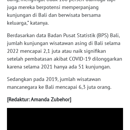
juga mereka berpotensi memperpanjang
WN
kunjungan di Bali dan berwisata bersama
NUSANTARA
keluarga,” katanya.
Berdasarkan data Badan Pusat Statistik (BPS) Bali,
WN
JOGJA
jumlah kunjungan wisatawan asing di Bali selama
2022 mencapai 2,1 juta atau naik signifikan
WN
setelah pembatasan akibat COVID-19 dilonggarkan
JATIM
karena selama 2021 hanya ada 51 kunjungan.
Sedangkan pada 2019, jumlah wisatawan
WN
BALI
mancanegara ke Bali mencapai 6,3 juta orang.
[Redaktur: Amanda Zubehor]
WN
KALBAR
WN
KALTENG