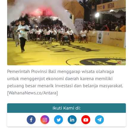
Informasi
INDEKS
BERITA
KONTAK
KAMI
INFO
Pemerintah Provinsi Bali menggarap wisata olahraga
IKLAN
untuk menggenjot ekonomi daerah karena memiliki
peluang besar menarik investasi dan belanja masyarakat.
TENTANG
[WahanaNews.co/Antara]
KAMI
Ikuti Kami di:
PEDOMAN
MEDIA
SIBER