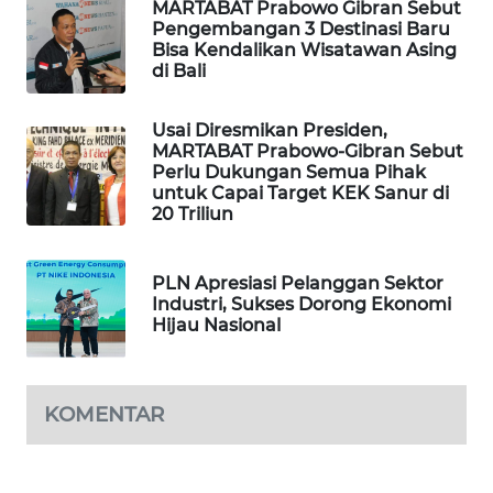
MARTABAT Prabowo Gibran Sebut
Pengembangan 3 Destinasi Baru
PORTAL
Bisa Kendalikan Wisatawan Asing
di Bali
KONSUMEN
FORWAMKI
Usai Diresmikan Presiden,
MARTABAT Prabowo-Gibran Sebut
Perlu Dukungan Semua Pihak
ALPERKLINAS
untuk Capai Target KEK Sanur di
20 Triliun
FORJASIDA
PLN Apresiasi Pelanggan Sektor
TAMBANG
Industri, Sukses Dorong Ekonomi
Hijau Nasional
NEWS
SITUNGIR
NEWS
KOMENTAR
SIDIKALANG
NEWS