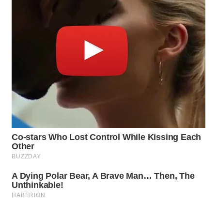
WAHANA
SPORT
WAHANA
UMKM
WAHANA
SELEB
WAHANA
PERSONA
WAHANA
OTOMOTIF
WAHANA
HEALTH