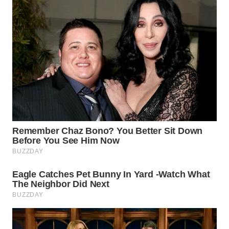
WN
PRIANGAN
TIMUR
WN
SEMARANG
WN
SOLO
WN
BOROBUDUR
WN
MADURA
WN