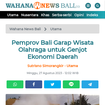
Utama
Nusantara
Khas
Serba-serbi
Opini
Indeks
WAHANA
Tutup
TV
Wahana News Bali
Utama
UTAMA
Pemprov Bali Garap Wisata
Olahraga untuk Genjot
NUSANTARA
Ekonomi Daerah
Sutrisno Simorangkir - Utama
KHAS
Minggu, 27 Agustus 2023 - 12:02 WIB
SERBA-
SERBI
OPINI