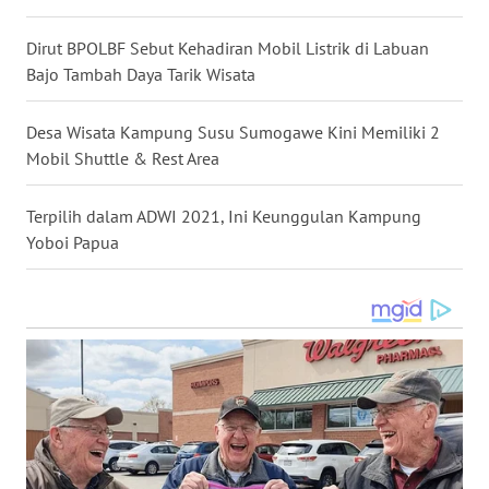
LANGKAT
Dirut BPOLBF Sebut Kehadiran Mobil Listrik di Labuan
WN
Bajo Tambah Daya Tarik Wisata
TAPANULI
SELATAN
Desa Wisata Kampung Susu Sumogawe Kini Memiliki 2
Mobil Shuttle & Rest Area
WN
TANJUNG
LESUNG
Terpilih dalam ADWI 2021, Ini Keunggulan Kampung
Yoboi Papua
WN
KARO
WN
SIMALUNGUN
WN
LABUHANBATU