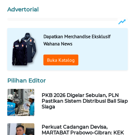
Advertorial
WAHANA
DESA
WISATA
Dapatkan Merchandise Eksklusif
LAPAK
Wahana News
WAHANA
Buka Katalog
Wahana
Network
Pilihan Editor
KONSUMEN
LISTRIK
PKB 2026 Digelar Sebulan, PLN
Pastikan Sistem Distribusi Bali Siap
Siaga
MASYARAKAT
KELISTRIKAN
Perkuat Cadangan Devisa,
WALINKI
MARTABAT Prabowo-Gibran: KEK