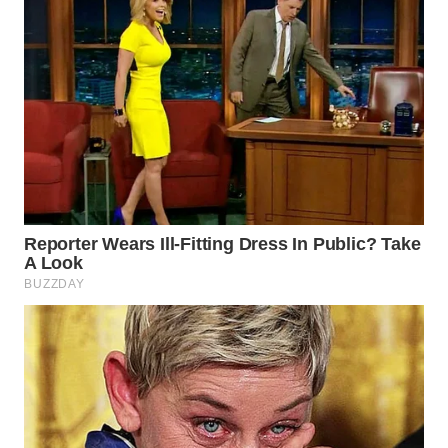
SURABAYA
WN
NATUNA
WN
BINTAN
WN
MANDALIKA
WN
LIKUPANG
WN
LABUANBAJO
WN
BORNEO