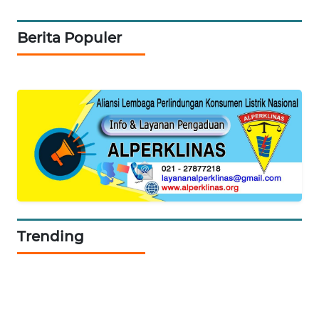
Berita Populer
SIBARAGAS
NEWS
METRO
SIANTAR
NEWS
METRO
MEDAN
NEWS
METRO
Trending
JAKARTA
NEWS
KRT
NEWS