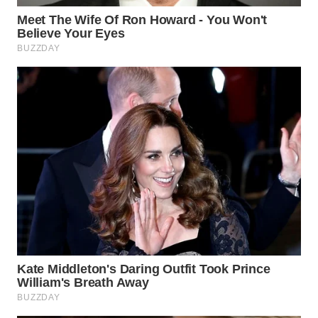
WAHANA
LISTRIK
WAHANA
TRAVEL
WAHANA
TV
WAHANANEWS
ID
WAHANANEWS
CO ID
WAHANANEWS
NET