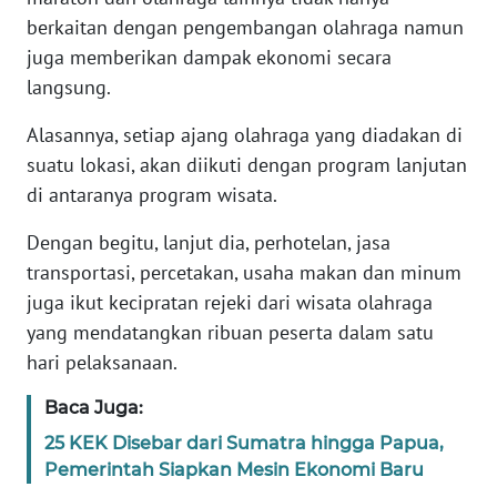
berkaitan dengan pengembangan olahraga namun
WN
juga memberikan dampak ekonomi secara
BANTEN
langsung.
WN
Alasannya, setiap ajang olahraga yang diadakan di
NTT
suatu lokasi, akan diikuti dengan program lanjutan
di antaranya program wisata.
WN
KEPRI
Dengan begitu, lanjut dia, perhotelan, jasa
transportasi, percetakan, usaha makan dan minum
WN
juga ikut kecipratan rejeki dari wisata olahraga
PAPUA
yang mendatangkan ribuan peserta dalam satu
hari pelaksanaan.
WN
PAPUA
Baca Juga:
BARAT
25 KEK Disebar dari Sumatra hingga Papua,
Pemerintah Siapkan Mesin Ekonomi Baru
WN