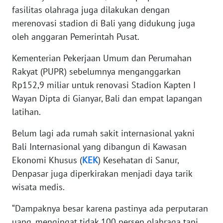
fasilitas olahraga juga dilakukan dengan
merenovasi stadion di Bali yang didukung juga
WN
oleh anggaran Pemerintah Pusat.
BABEL
Kementerian Pekerjaan Umum dan Perumahan
WN
Rakyat (PUPR) sebelumnya menganggarkan
SUMBAR
Rp152,9 miliar untuk renovasi Stadion Kapten I
Wayan Dipta di Gianyar, Bali dan empat lapangan
WN
SUMSEL
latihan.
Belum lagi ada rumah sakit internasional yakni
WN
Bali Internasional yang dibangun di Kawasan
BENGKULU
Ekonomi Khusus (
KEK
) Kesehatan di Sanur,
Denpasar juga diperkirakan menjadi daya tarik
WN
LAMPUNG
wisata medis.
“Dampaknya besar karena pastinya ada perputaran
WN
uang, mengingat tidak 100 persen olahraga tapi
JATENG