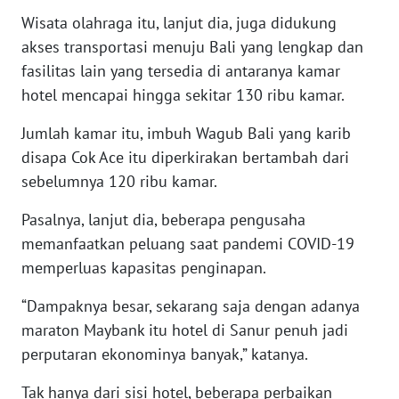
RIAU
Wisata olahraga itu, lanjut dia, juga didukung
akses transportasi menuju Bali yang lengkap dan
WN
fasilitas lain yang tersedia di antaranya kamar
SERAMBI
hotel mencapai hingga sekitar 130 ribu kamar.
WN
Jumlah kamar itu, imbuh Wagub Bali yang karib
JAMBI
disapa Cok Ace itu diperkirakan bertambah dari
sebelumnya 120 ribu kamar.
WN
SULTRA
Pasalnya, lanjut dia, beberapa pengusaha
memanfaatkan peluang saat pandemi COVID-19
WN
memperluas kapasitas penginapan.
NTB
“Dampaknya besar, sekarang saja dengan adanya
WN
maraton Maybank itu hotel di Sanur penuh jadi
SULTENG
perputaran ekonominya banyak,” katanya.
WN
Tak hanya dari sisi hotel, beberapa perbaikan
SULBAR