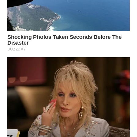
WN
SUMEDANG
WN
CIANJUR
WN
KEPULAUAN
SERIBU
WN
TANGERANG
WN
BINJAI
WN
CIREBON