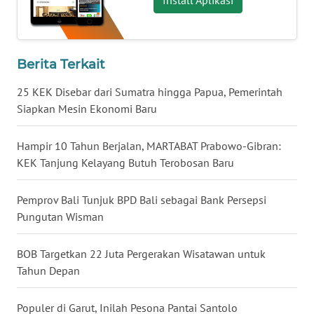
Install Aplikasi
WN
MALUKU
Berita Terkait
WN
25 KEK Disebar dari Sumatra hingga Papua, Pemerintah
MALUT
Siapkan Mesin Ekonomi Baru
WN
Hampir 10 Tahun Berjalan, MARTABAT Prabowo-Gibran:
DAIRI
KEK Tanjung Kelayang Butuh Terobosan Baru
WN
DANAU
Pemprov Bali Tunjuk BPD Bali sebagai Bank Persepsi
TOBA
Pungutan Wisman
WN
BOB Targetkan 22 Juta Pergerakan Wisatawan untuk
NIAS
Tahun Depan
WN
Populer di Garut, Inilah Pesona Pantai Santolo