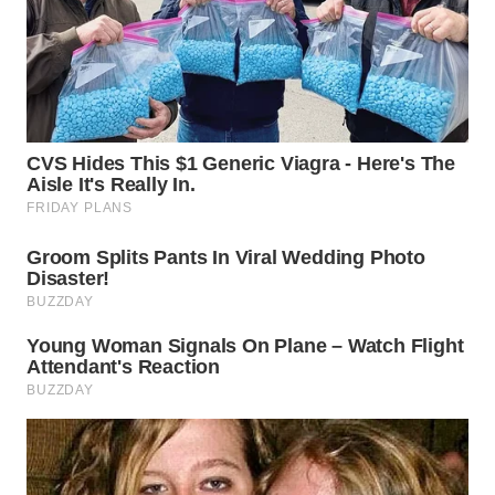
WN
TAPANULI
TENGAH
WN DELI
SERDANG
WN
TEBING
TINGGI
WN
PAKPAK
WN
KARAWANG
WN