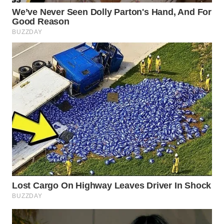
WN
INDRAMAYU
WN
KUNINGAN
WN
MAJALENGKA
WN
SUBANG
WN
SUKABUMI
WN
PURWAKARTA