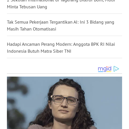
Minta Tebusan Uang
WN
MALUKU
Tak Semua Pekerjaan Tergantikan AI: Ini 3 Bidang yang
Masih Tahan Otomatisasi
WN
MALUT
Hadapi Ancaman Perang Modern: Anggota BPK RI Nilai
Indonesia Butuh Matra Siber TNI
WN
DAIRI
WN
DANAU
TOBA
WN
NIAS
WN