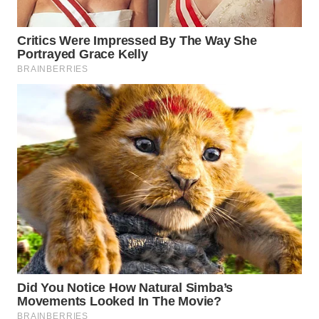
WAHANA
SPORT
WAHANA
UMKM
WAHANA
SELEB
WAHANA
PERSONA
WAHANA
OTOMOTIF
WAHANA
HEALTH