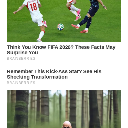
Wahana
Media
Group
WAHANA
NEWS
WAHANA
TANI
WAHANA
ADVOKAT
WAHANA
INFRASTRUKTUR
WAHANA
KONSUMEN