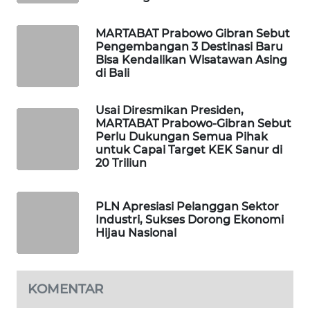
PORTAL
MARTABAT Prabowo Gibran Sebut
KONSUMEN
Pengembangan 3 Destinasi Baru
Bisa Kendalikan Wisatawan Asing
di Bali
FORWAMKI
Usai Diresmikan Presiden,
ALPERKLINAS
MARTABAT Prabowo-Gibran Sebut
Perlu Dukungan Semua Pihak
untuk Capai Target KEK Sanur di
FORJASIDA
20 Triliun
TAMBANG
NEWS
PLN Apresiasi Pelanggan Sektor
Industri, Sukses Dorong Ekonomi
Hijau Nasional
SITUNGIR
NEWS
KOMENTAR
SIDIKALANG
NEWS