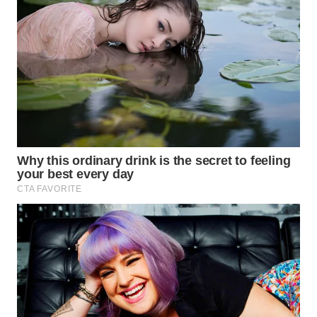
WN
SUMEDANG
WN
CIANJUR
WN
KEPULAUAN
SERIBU
WN
TANGERANG
WN
BINJAI
WN
CIREBON