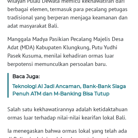
wilayah Pulau Dewata memicu kekhawatiran dari
REDAKSI
berbagai elemen, termasuk para pecalang petugas
tradisional yang berperan menjaga keamanan dan
KARIR
adat masyarakat Bali.
DISCLAIMER
Manggala Madya Pasikian Pecalang Majelis Desa
Adat (MDA) Kabupaten Klungkung, Putu Yudhi
Wahana
Pasek Kusuma, menilai kehadiran ormas luar
News
berpotensi memunculkan persoalan baru.
Regional
Baca Juga:
WN
Teknologi AI Jadi Ancaman, Bank-Bank Siaga
SUMUT
Penuh ATM dan M-Banking Bisa Tutup
WN
Salah satu kekhawatirannya adalah ketidaktahuan
JAKARTA
ormas luar terhadap nilai-nilai kearifan lokal Bali.
WN
Ia menegaskan bahwa ormas lokal yang telah ada
JABAR