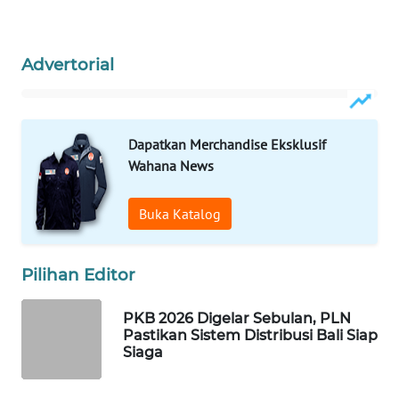
WAHANA
DESA
Advertorial
WISATA
LAPAK
WAHANA
Dapatkan Merchandise Eksklusif
Wahana News
Wahana
Network
Buka Katalog
KONSUMEN
LISTRIK
Pilihan Editor
MASYARAKAT
PKB 2026 Digelar Sebulan, PLN
Pastikan Sistem Distribusi Bali Siap
KELISTRIKAN
Siaga
WALINKI