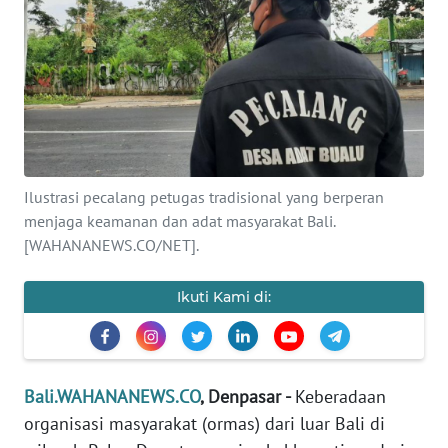
Informasi
INDEKS
BERITA
KONTAK
KAMI
Ilustrasi pecalang petugas tradisional yang berperan
menjaga keamanan dan adat masyarakat Bali.
INFO
IKLAN
[WAHANANEWS.CO/NET].
TENTANG
Ikuti Kami di:
KAMI
PEDOMAN
MEDIA
Bali.WAHANANEWS.CO
, Denpasar -
Keberadaan
SIBER
organisasi masyarakat (ormas) dari luar Bali di