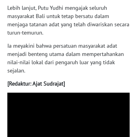
Lebih lanjut, Putu Yudhi mengajak seluruh
masyarakat Bali untuk tetap bersatu dalam
WN
BABEL
menjaga tatanan adat yang telah diwariskan secara
turun-temurun.
WN
Ia meyakini bahwa persatuan masyarakat adat
SUMBAR
menjadi benteng utama dalam mempertahankan
WN
nilai-nilai lokal dari pengaruh luar yang tidak
SUMSEL
sejalan.
[Redaktur: Ajat Sudrajat]
WN
BENGKULU
WN
LAMPUNG
WN
JATENG