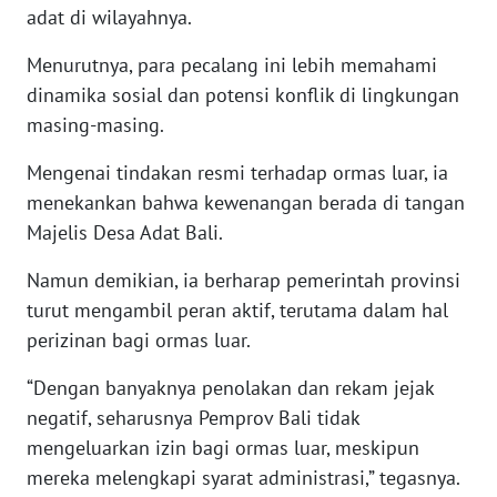
RIAU
adat di wilayahnya.
Menurutnya, para pecalang ini lebih memahami
WN
SERAMBI
dinamika sosial dan potensi konflik di lingkungan
masing-masing.
WN
JAMBI
Mengenai tindakan resmi terhadap ormas luar, ia
menekankan bahwa kewenangan berada di tangan
WN
Majelis Desa Adat Bali.
SULTRA
Namun demikian, ia berharap pemerintah provinsi
turut mengambil peran aktif, terutama dalam hal
WN
NTB
perizinan bagi ormas luar.
“Dengan banyaknya penolakan dan rekam jejak
WN
SULTENG
negatif, seharusnya Pemprov Bali tidak
mengeluarkan izin bagi ormas luar, meskipun
WN
mereka melengkapi syarat administrasi,” tegasnya.
SULBAR