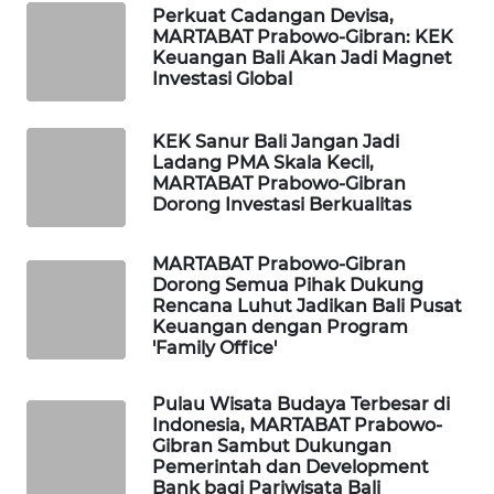
ID
Perkuat Cadangan Devisa,
MARTABAT Prabowo-Gibran: KEK
Keuangan Bali Akan Jadi Magnet
MAWAKA
Investasi Global
ID
KEK Sanur Bali Jangan Jadi
MARTABAT
Ladang PMA Skala Kecil,
NET
MARTABAT Prabowo-Gibran
Dorong Investasi Berkualitas
PLN
WATCH
MARTABAT Prabowo-Gibran
Dorong Semua Pihak Dukung
Rencana Luhut Jadikan Bali Pusat
MKLI
Keuangan dengan Program
'Family Office'
LPKKI
Pulau Wisata Budaya Terbesar di
Indonesia, MARTABAT Prabowo-
LKKI
Gibran Sambut Dukungan
Pemerintah dan Development
KOPEKLIN
Bank bagi Pariwisata Bali