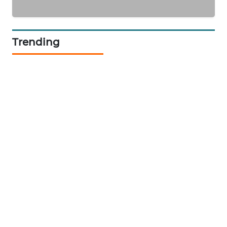
KARING
NEWS
Trending
JURNAL
MARITIM
HUMBANG
NEWS
GARONGGANG
NEWS
FISUELRI
ID
ENERGI
NEWS