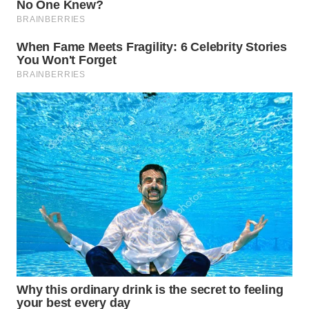
WN
TAPANULI
TENGAH
WN DELI
SERDANG
WN
TEBING
TINGGI
WN
PAKPAK
WN
KARAWANG
WN