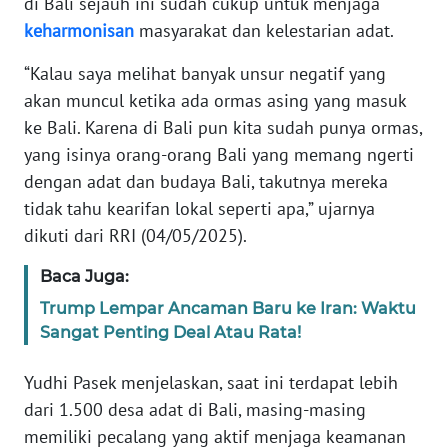
di Bali sejauh ini sudah cukup untuk menjaga
keharmonisan
masyarakat dan kelestarian adat.
WN
BANTEN
“Kalau saya melihat banyak unsur negatif yang
akan muncul ketika ada ormas asing yang masuk
WN
ke Bali. Karena di Bali pun kita sudah punya ormas,
NTT
yang isinya orang-orang Bali yang memang ngerti
dengan adat dan budaya Bali, takutnya mereka
WN
tidak tahu kearifan lokal seperti apa,” ujarnya
KEPRI
dikuti dari RRI (04/05/2025).
WN
Baca Juga:
PAPUA
Trump Lempar Ancaman Baru ke Iran: Waktu
Sangat Penting Deal Atau Rata!
WN
PAPUA
BARAT
Yudhi Pasek menjelaskan, saat ini terdapat lebih
dari 1.500 desa adat di Bali, masing-masing
WN
memiliki pecalang yang aktif menjaga keamanan