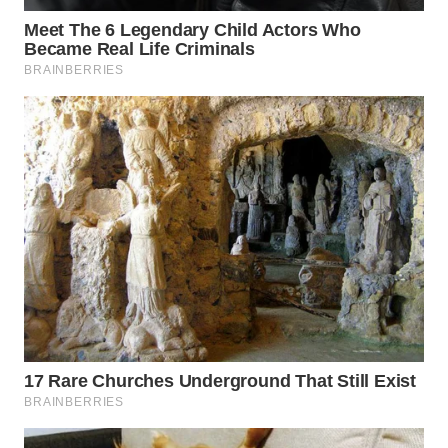
WN
PRIANGAN
TIMUR
WN
SEMARANG
WN
SOLO
WN
BOROBUDUR
WN
MADURA
WN