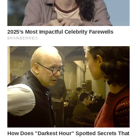
LANGKAT
WN
TAPANULI
SELATAN
WN
TANJUNG
LESUNG
WN
KARO
WN
SIMALUNGUN
WN
LABUHANBATU