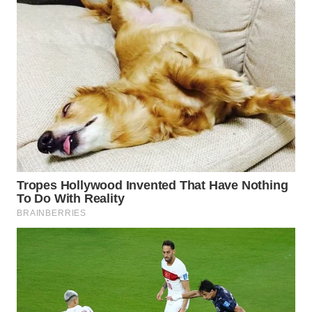
SURABAYA
WN
NATUNA
WN
BINTAN
WN
MANDALIKA
WN
LIKUPANG
WN
LABUANBAJO
WN
BORNEO