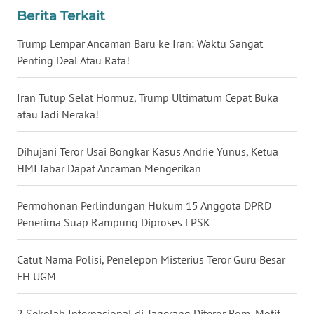
Berita Terkait
WN
Trump Lempar Ancaman Baru ke Iran: Waktu Sangat
KALTARA
Penting Deal Atau Rata!
WN
Iran Tutup Selat Hormuz, Trump Ultimatum Cepat Buka
KALSEL
atau Jadi Neraka!
WN
KALTIM
Dihujani Teror Usai Bongkar Kasus Andrie Yunus, Ketua
HMI Jabar Dapat Ancaman Mengerikan
WN
SULSEL
Permohonan Perlindungan Hukum 15 Anggota DPRD
Penerima Suap Rampung Diproses LPSK
WN
GORONTALO
Catut Nama Polisi, Penelepon Misterius Teror Guru Besar
FH UGM
WN
SULUT
2 Sekolah Internasional di Tagerang Diteror Bom, Motif