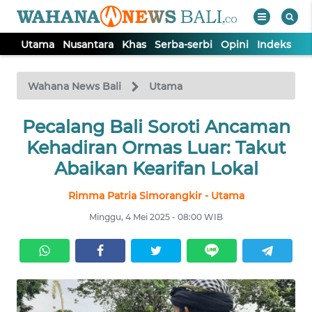
Utama
Nusantara
Khas
Serba-serbi
Opini
Indeks
WAHANA
Tutup
TV
Wahana News Bali
Utama
UTAMA
Pecalang Bali Soroti Ancaman
Kehadiran Ormas Luar: Takut
NUSANTARA
Abaikan Kearifan Lokal
Rimma Patria Simorangkir - Utama
KHAS
Minggu, 4 Mei 2025 - 08:00 WIB
SERBA-
SERBI
OPINI