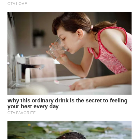
BEKASI
WN
BOGOR
WN
DEPOK
WN
TAPANULI
UTARA
WN
SAMOSIR
WN
PADANG
LAWAS