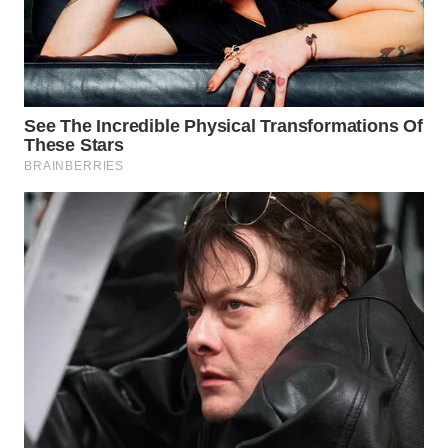
WN
INDRAMAYU
WN
KUNINGAN
WN
MAJALENGKA
WN
SUBANG
WN
SUKABUMI
WN
PURWAKARTA