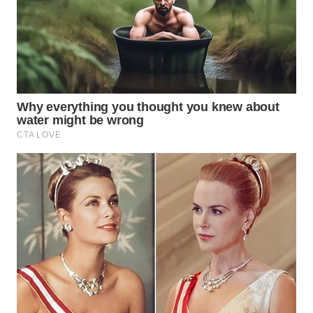
WAHANA
LISTRIK
WAHANA
TRAVEL
WAHANA
TV
WAHANANEWS
ID
WAHANANEWS
CO ID
WAHANANEWS
NET