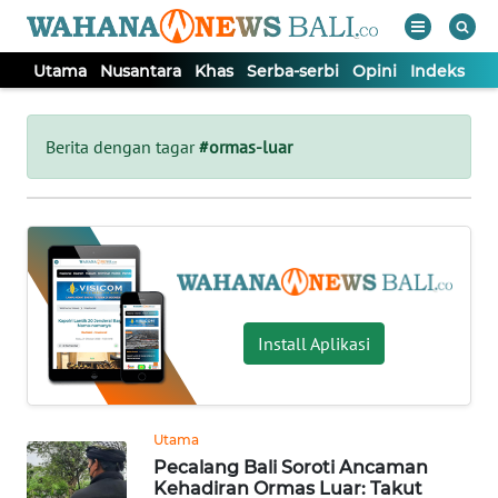
Utama
Nusantara
Khas
Serba-serbi
Opini
Indeks
WAHANA
Tutup
TV
Berita dengan tagar
#ormas-luar
UTAMA
NUSANTARA
KHAS
Install Aplikasi
SERBA-
SERBI
Utama
Pecalang Bali Soroti Ancaman
OPINI
Kehadiran Ormas Luar: Takut