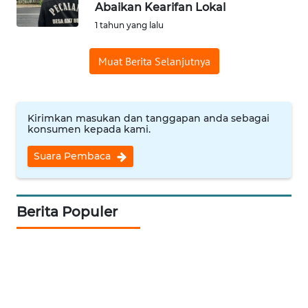
Abaikan Kearifan Lokal
Informasi
1 tahun yang lalu
INDEKS
Muat Berita Selanjutnya
BERITA
KONTAK
KAMI
Kirimkan masukan dan tanggapan anda sebagai
konsumen kepada kami.
INFO
Suara Pembaca
IKLAN
TENTANG
Berita Populer
KAMI
PEDOMAN
MEDIA
SIBER