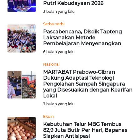
Putri Kebudayaan 2026
Informasi
3 bulan yang lalu
INDEKS
Serba-serbi
BERITA
Pascabencana, Disdik Tapteng
Laksanakan Metode
Pembelajaran Menyenangkan
KONTAK
6 bulan yang lalu
KAMI
Nasional
INFO
MARTABAT Prabowo-Gibran
IKLAN
Dukung Adaptasi Teknologi
Pengolahan Sampah Singapura
yang Disesuaikan dengan Kearifan
TENTANG
Lokal
KAMI
7 bulan yang lalu
PEDOMAN
Ekuin
MEDIA
Kebutuhan Telur MBG Tembus
SIBER
82,9 Juta Butir Per Hari, Bapanas
Siapkan Antisipasi