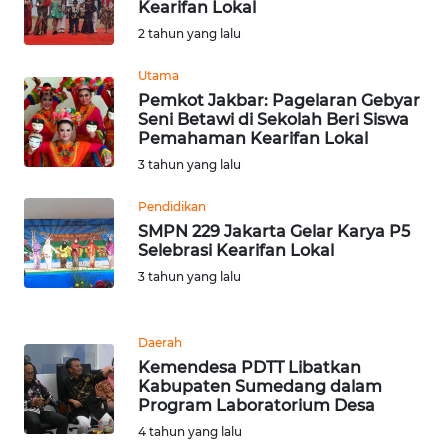
Kearifan Lokal
2 tahun yang lalu
WN
BABEL
Utama
Pemkot Jakbar: Pagelaran Gebyar
Seni Betawi di Sekolah Beri Siswa
WN
Pemahaman Kearifan Lokal
SUMBAR
3 tahun yang lalu
WN
Pendidikan
SUMSEL
SMPN 229 Jakarta Gelar Karya P5
Selebrasi Kearifan Lokal
WN
3 tahun yang lalu
BENGKULU
Daerah
WN
Kemendesa PDTT Libatkan
LAMPUNG
Kabupaten Sumedang dalam
Program Laboratorium Desa
WN
4 tahun yang lalu
JATENG