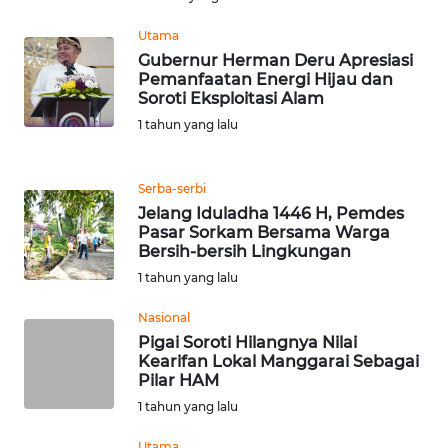
Utama
WN
BANTEN
Gubernur Herman Deru Apresiasi
Pemanfaatan Energi Hijau dan
Soroti Eksploitasi Alam
WN
1 tahun yang lalu
NTT
WN
Serba-serbi
KEPRI
Jelang Iduladha 1446 H, Pemdes
Pasar Sorkam Bersama Warga
Bersih-bersih Lingkungan
WN
1 tahun yang lalu
PAPUA
Nasional
WN
Pigai Soroti Hilangnya Nilai
PAPUA
Kearifan Lokal Manggarai Sebagai
BARAT
Pilar HAM
1 tahun yang lalu
WN
Utama