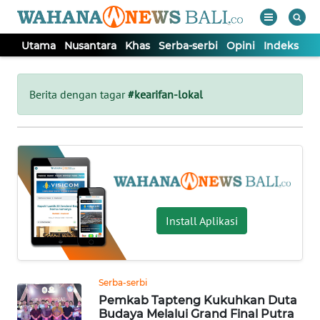
Utama
Nusantara
Khas
Serba-serbi
Opini
Indeks
WAHANA
Tutup
TV
Berita dengan tagar
#kearifan-lokal
UTAMA
NUSANTARA
KHAS
Install Aplikasi
SERBA-
SERBI
Serba-serbi
Pemkab Tapteng Kukuhkan Duta
OPINI
Budaya Melalui Grand Final Putra