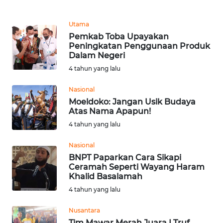
WN
Utama
MALUKU
Pemkab Toba Upayakan
Peningkatan Penggunaan Produk
Dalam Negeri
WN
MALUT
4 tahun yang lalu
Nasional
WN
Moeldoko: Jangan Usik Budaya
DAIRI
Atas Nama Apapun!
4 tahun yang lalu
WN
DANAU
Nasional
TOBA
BNPT Paparkan Cara Sikapi
Ceramah Seperti Wayang Haram
Khalid Basalamah
WN
NIAS
4 tahun yang lalu
Nusantara
WN
Tim Mawar Merah Juara I Truf