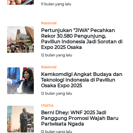
11 bulan yang lalu
REDAKSI
KARIR
Nasional
Pertunjukan "JIWA" Pecahkan
Rekor 30.580 Pengunjung,
DISCLAIMER
Paviliun Indonesia Jadi Sorotan di
Expo 2025 Osaka
Wahana
12 bulan yang lalu
News
Regional
Nasional
Kemkomdigi Angkat Budaya dan
WN
Teknologi Indonesia di Paviliun
SUMUT
Osaka Expo 2025
12 bulan yang lalu
WN
Utama
JAKARTA
Berni Dhey: WNF 2025 Jadi
Panggung Promosi Wajah Baru
WN
Pariwisata Ngada
JABAR
12 bulan yang lalu