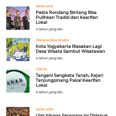
Serba-serbi
WN
Pesta Rondang Bintang Bisa
Pulihkan Tradisi dan Kearifan
NUSANTARA
Lokal
4 tahun yang lalu
WN
JOGJA
Wahana Desa Wisata
Kota Yogyakarta Biasakan Lagi
WN
Desa Wisata Sambut Wisatawan
JATIM
4 tahun yang lalu
Daerah
WN
BALI
Tangani Sengketa Tanah, Kejari
Tanjungpinang Pakai Kearifan
Lokal
WN
4 tahun yang lalu
KALBAR
WN
Serba-serbi
KALTENG
Ulat hingga Serangga Ini Didapuk