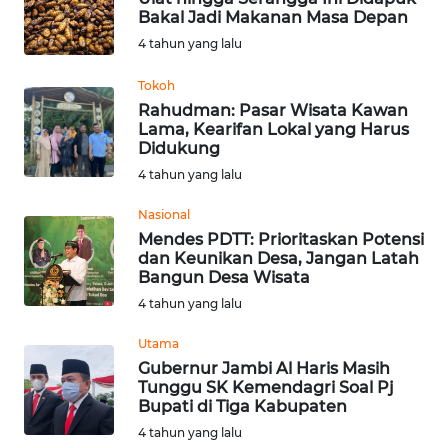
Bakal Jadi Makanan Masa Depan
WN
4 tahun yang lalu
KALTARA
Tokoh
Rahudman: Pasar Wisata Kawan
WN
Lama, Kearifan Lokal yang Harus
KALSEL
Didukung
4 tahun yang lalu
WN
KALTIM
Nasional
Mendes PDTT: Prioritaskan Potensi
dan Keunikan Desa, Jangan Latah
WN
Bangun Desa Wisata
SULSEL
4 tahun yang lalu
WN
Utama
GORONTALO
Gubernur Jambi Al Haris Masih
Tunggu SK Kemendagri Soal Pj
Bupati di Tiga Kabupaten
WN
4 tahun yang lalu
SULUT