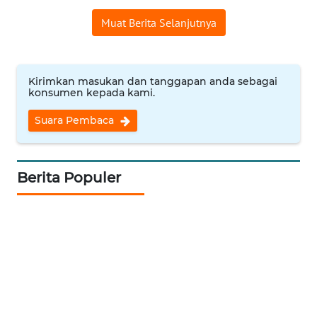
WN
Muat Berita Selanjutnya
TAPANULI
TENGAH
Kirimkan masukan dan tanggapan anda sebagai
WN DELI
konsumen kepada kami.
SERDANG
Suara Pembaca
WN
TEBING
TINGGI
Berita Populer
WN
PAKPAK
WN
KARAWANG
WN