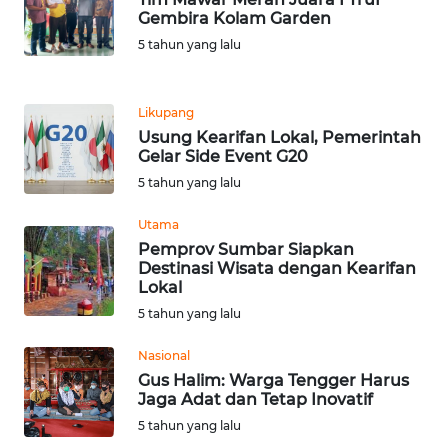
LANGKAT
Gembira Kolam Garden
5 tahun yang lalu
WN
TAPANULI
SELATAN
Likupang
Usung Kearifan Lokal, Pemerintah
WN
Gelar Side Event G20
TANJUNG
5 tahun yang lalu
LESUNG
Utama
WN
Pemprov Sumbar Siapkan
KARO
Destinasi Wisata dengan Kearifan
Lokal
5 tahun yang lalu
WN
SIMALUNGUN
Nasional
Gus Halim: Warga Tengger Harus
WN
Jaga Adat dan Tetap Inovatif
LABUHANBATU
5 tahun yang lalu