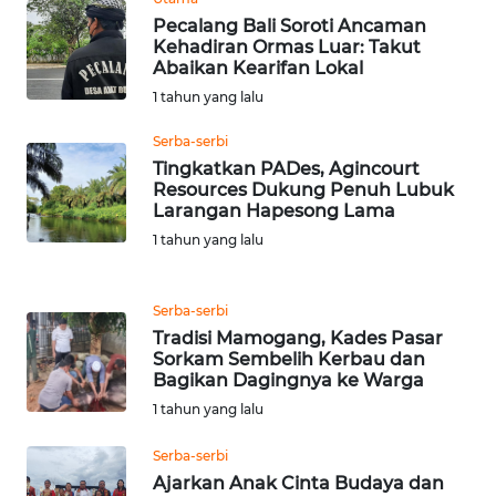
RIAU
Pecalang Bali Soroti Ancaman
Kehadiran Ormas Luar: Takut
WN
Abaikan Kearifan Lokal
SERAMBI
1 tahun yang lalu
Serba-serbi
WN
JAMBI
Tingkatkan PADes, Agincourt
Resources Dukung Penuh Lubuk
Larangan Hapesong Lama
WN
1 tahun yang lalu
SULTRA
WN
Serba-serbi
NTB
Tradisi Mamogang, Kades Pasar
Sorkam Sembelih Kerbau dan
Bagikan Dagingnya ke Warga
WN
1 tahun yang lalu
SULTENG
Serba-serbi
WN
Ajarkan Anak Cinta Budaya dan
SULBAR